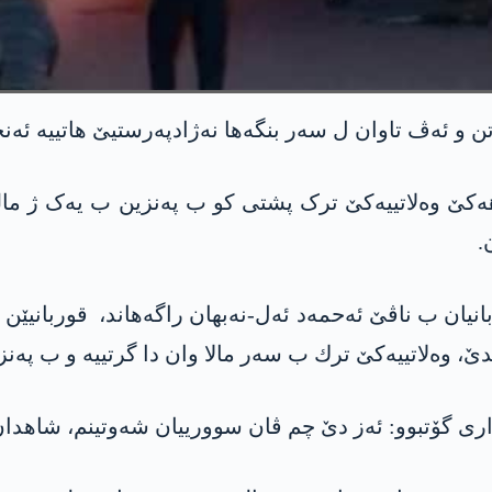
ه‌كێ وەلاتییەکێ ترک پشتی کو ب پەنزین ب یەک ژ مالێ
یان ب ناڤێ ئەحمەد ئەل-نەبھان راگەھاند، قوربانیێن ب
 گۆتبوو: ئه‌ز دێ چم ڤان سوورییان شه‌وتینم، شاهدان ب