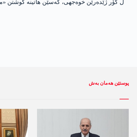
ل گۆر ژێدەرێن خوەجھی، کەسێن ھاتینە کوشتن «مەموون ئەل-نەبھان» 23 سالی، ئەحمەد ئەل-عەلی 
پوستێن ھەمان بەش