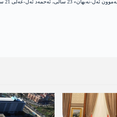
21 سالی و محەمەد ئەل بیش 17 سالی نە.