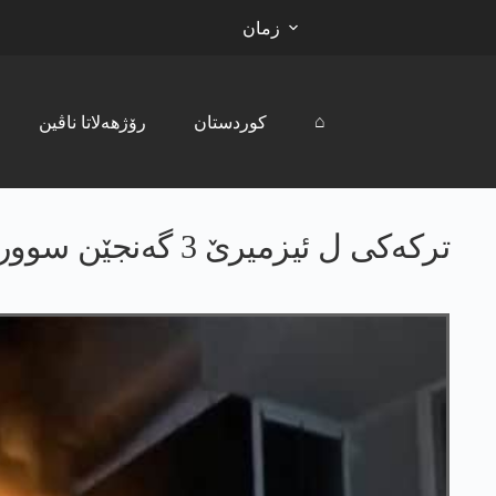
زمان
⌂
کوردستان
رۆژھەلاتا ناڤین
ترکەکی ل ئیزمیرێ 3 گه‌نجێن سووری سۆتن