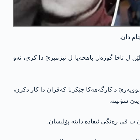
ن ل تاخا گوزەل باھچەیا ل ئیزمیرێ دا كری، ئه‌و
وویەرێ د کارگەھەکا چێکرنا کەڤران دا کار دکرن،
 ڤی ره‌نگی ئیفاده‌ داینه‌ پۆلیسان.