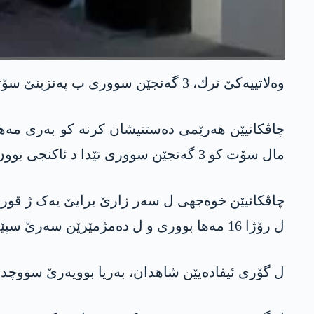
وه‌لاتییه‌كێ ترك، 3 گه‌نجێن سووری ب په‌نزینێ سۆتن و ئه‌ڤ تاوان ل سه‌ر بنگه‌ها نه‌ژادپه‌رستیێ هاتییه‌ ئه‌نجام دان.
چاڤکانیێن ھەرێمی دەستنیشان کرنه‌ كو به‌ری مه‌ه
مال سۆت كو 3 گه‌نجێن سووری تێدا د ئاكنجی بوون.
چاڤکانیێن خوەجھی ل سەر زارێ برایێ یەک ژ قوربان
ل رۆژا 16 مه‌ها بووری و ل ده‌مژمێرێن سه‌رێ سپێدێ، وه‌لاتییه‌كێ ترك ب سه‌ر مالا وان دا گرتییه‌ و ب په‌نزینێ سۆتینه‌.
ل گۆری ئیفادەیێن شاھدان، بەریا بوویەرێ سووچداری