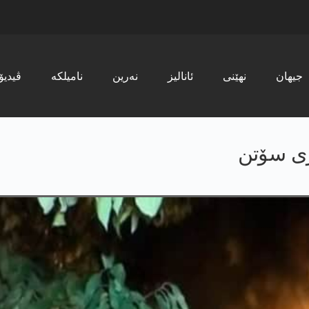
جیھان
نھێنی
ئانالیز
نەرین
نامیلکە
ڤیدیۆ