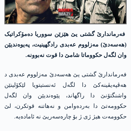
فەرماندارێ گشتی یێ ھێزێن سووریا دەمۆکراتیک
(ھەسەدێ) مەزلووم عەبدی رادگھینیت، پەیوەندیێن
وان لگەل حکووماتا شامێ دا قوت نەبوونە.
فەرماندارێ گشتی یێ ھەسەدێ مەزلووم عەبدی د
ھەڤپەیڤینەکێ دا لگەل ئەنستیتویا لێکۆلینێن
واشنگتۆنێ دا راگھاند، پێوەندیێن وان لگەل
حکوومەتێ دا بەردەوامن و نەھاتنە قوتکرن، لێ
حکوومەت ھیژ ژی ژ بۆ چارەسەریێ نە ئامادەیە.