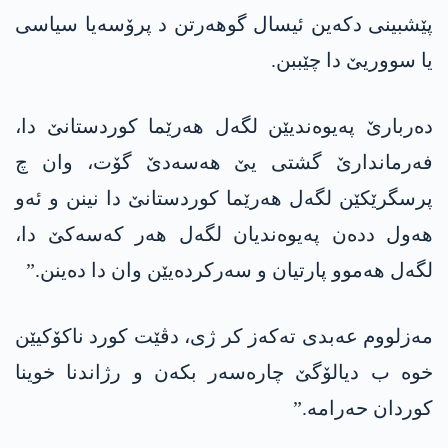
پێشبینی دکەین ئیسال گوھەرتن د پرۆسەیا سیاسی
یا سووریێ دا چێببن.
دەربارێ پەیوەندیێن لگەل ھەرێما کوردستانێ دا،
فەرماندارێ گشتی یێ ھەسەدێ گۆت، وان چ
پرسگرێکێن لگەل ھەرێما کوردستانێ دا نینن و ئەو
ھەول ددەن پەیوەندیان لگەل ھەر کەسەکێ دا،
لگەل ھەموو پارتیان و سەرکردەیێن وان دا دەینن.”
مەزلووم عەبدی تەکەز کر ژی، دڤێت کورد ناکۆکیێن
خوە ب دیالۆگێ چارەسەر بکەن و رژاندنا خوینا
کوردان حەرامە.”