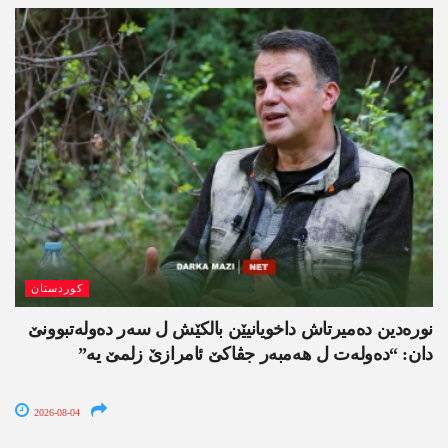
کوردستان
نورەدین دەمیرتاش داخویانیێن بالکێش ل سەر دەولەتبوونێ
دان: “دەولەت ل ھەمبەر جڤاکێ ئامرازێ زلمێ یە”
2026-08-04