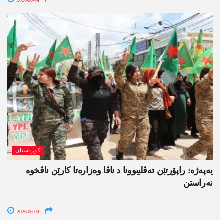
2026-08-04
کوردستان
یەپەژە: راپۆرتێن تەڤلیبوونا د ناڤا وەزارەتا کارێن ناڤخوە
نەراستن
2026-08-04