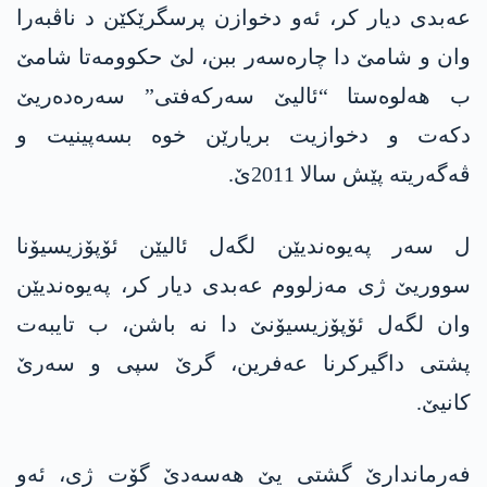
عەبدی دیار کر، ئەو دخوازن پرسگرێکێن د ناڤبەرا
وان و شامێ دا چارەسەر ببن، لێ حکوومەتا شامێ
ب ھەلوەستا “ئالیێ سەرکەفتی” سەرەدەریێ
دکەت و دخوازیت بریارێن خوە بسەپینیت و
ڤەگەریتە پێش سالا 2011ێ.
ل سەر پەیوەندیێن لگەل ئالیێن ئۆپۆزیسیۆنا
سووریێ ژی مەزلووم عەبدی دیار کر، پەیوەندیێن
وان لگەل ئۆپۆزیسیۆنێ دا نە باشن، ب تایبەت
پشتی داگیرکرنا عەفرین، گرێ سپی و سەرێ
کانیێ.
فەرماندارێ گشتی یێ ھەسەدێ گۆت ژی، ئەو