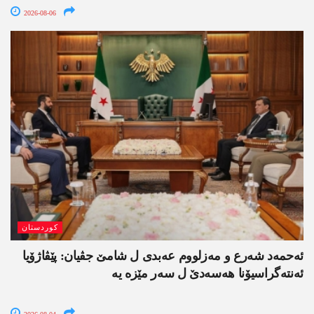
2026-08-06
کوردستان
ئەحمەد شەرع و مەزلووم عەبدی ل شامێ جڤیان: پێڤاژۆیا
ئەنتەگراسیۆنا ھەسەدێ ل سەر مێزە یە