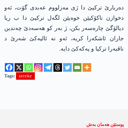
دەربارێ ترکیێ دا ژی مەزلووم عەبدی گۆت، ئەو
دخوازن ناکۆکیێن خوەیێن لگەل ترکیێ دا ب ریا
دیالۆگێ چارەسەر بکن، ژ بەر کو ھەسەدێ چەندین
جاران ئاشکەرا کریە، ئەو نە ئالیەکێ شەرێ د
ناڤبەرا ترکیا و پەکەکێ دایە.
Tags:
sereke
پوستێن ھەمان بەش