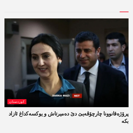
کوردستان
پرۆژەقانوونا چارچۆڤەیێ دێ دەمیرتاش و یوکسەکداغ ئازاد
بکە