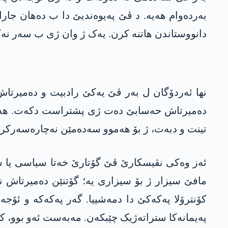
بەردەوام ھەیە. د ڤێ پەیوەندیێ دا ب دەھان جاران
دانووستاندن ھاتنە کرن. یەک ژ وان ژی ب سەر نە
نھا ئەردۆگان ل بەر ڤێ یەکێ رادبیت و دەمیرتاش
دەمیرتاش حەسابێ دەت ژی پشتراست دکەت. ھەڤالێ
تینت و دبەت، ژ بۆ ھەموو سەدەمێن نەچارەسەرکرنا
ئەز وەکی نڤیسکارێ ڤێ گۆتارێ خەتا سیاسی یا سە
مافێ سیزار ژ بۆ سیزاری یە؛ گۆتنێن دەمیرتاش نە
کۆنترۆلا پەکەکێ دا دمەشییا. گەر پەکەکە و ئۆجە
پەیمانەکا ستراتەژیک چێبکەن. مەبەست ئەو بوو، کو