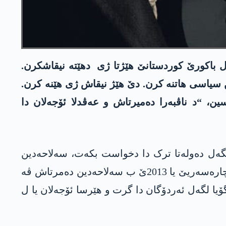
ل باکورێ کوردستانێ هێژتا ژی دهێتە نیقاشکرن.
سیاسی ھاتنە کرن. دێ ھێژ نیقاش ژی هێنە کرن.
ن، “د ناڤبەرا دەمیرتاش و عەڤدلا ئۆجەلان دا
 بەرسڤا ڤێ پرسێ ب “د پێڤاژۆیا چارەسەریا کو عەڤدلا ئۆجەلان د سالا 2013ێ دا لگەل دەولەتا ترک دا دخواست بکەت، سەلاحەدین
دەمیرتاش نوونەرتیا خەتەکا جودا دکەت” ڤەدبێژیت. هندەک کەس ژی دخوازن تێکچوونا نیقاشێن پێڤاژۆیا چارەسەریێ یا 2013ێ ب سەلاحەدین دەمرتاش ڤە
یا لگەل ئەردۆگان دا گرت و ھێرسا ئۆجەلان یا ل