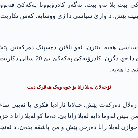
 کی بیت بلا ئەو بیت، ئەگەر کادرۆبوونا پەکەکێ قەب
خینیتە پێش. د وارێ سیاسی دا ژی ووسایە. کەس نکاری
ێ ژ سالا 1990ێ ڤە پارتیەکا سیاسی ھەیە. بنێرن، ئەو ناڤێن دەسپێک
کادرۆیێن پەکەکێ، د سیستەما فەرم
ێ دا ھەیە.
ئۆجەلان لەیلا زانا بۆ خوە وەک ھەڤرک دیت
ا زەلال دەرکەت پێش. خەلاتا ئازادیا فکری یا ئەیپی سا
وازن لەیلا زانا دەرخن پێش و من پاشڤە بدەن. د ئەنجا
.