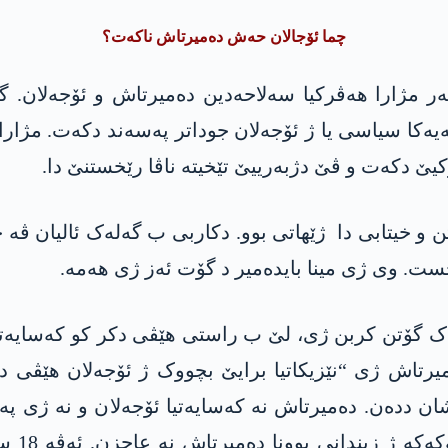
چما ئۆجالان حەش دەمیرتاش ناکەت؟
ەر مژارا ھەڤرکیا سەلاحەدین دەمیرتاش و ئۆجەلان. گ
ەیەکا سیاسی یا ژ ئۆجەلان جوداتر پەسەند دکەت. مژارا
ێ دکەت و ڤێ دژبەرییێ تێخیتە ناڤا رێخستنێ دا.
و خیتابی دا ژێھاتی بوو. دکاربی ب گەلەک ئالیان ڤە 
ت. وی ژی مینا بایدەمیر د گۆت ئەز ژی ھەمە.
ک گۆتن کربن ژی، لێ ب راستی ھێڤی دکر کو کەسایەتیا 
میرتاش ژی “نێزیکاتیا برایێ بچووک ژ ئۆجەلان ھێڤی د
ن ددەن. دەمیرتاش نە کەسایەتیا ئۆجەلان و نە ژی پەی
بەر ڤێ