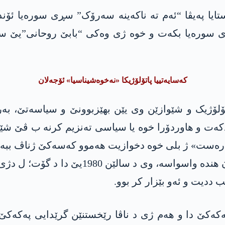
ستایا پەیڤا “ئەم تە ناکەینە سەرۆک” سڕی سورەیا ئۆ
سورەیا بکەت و خوە ژی وەکی “بابێ روحانی”یێ سڕ
کەسایەتییا پاتۆلۆژیکا «نەخوەشیناسیا» ئۆجەلان
اتۆلۆژیک و شێوازێن وی یێن بھێزبوونێ و سیاسەتێ، ب
کەت و ھاوردۆرا خوە یا سیاسی تەنزیم کرنە ب ڤێ شێواز
ەپەرەست» ژ بلی خوە دخوازیت هەموو کەسەکێ ژناڤ ببە
دی د چ قادان دا دەرکەڤیتە پێش. دەروونێ ئ
 ددیت و ئەو بێزار کر بوو.
پەکەکێ دا و ھەم ژی د ناڤا رێخستنێن گرێدایی پەکەک