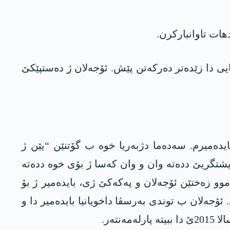
 یاسایی دا زێدەتر دەرکەتن پێش. ئۆجەلان ژ دەستپێکێ
2004ێ دا گۆتبوو ئەز ل دژی عۆسمان بایدەمیرم. سەدەما دژبەریا خوە ب گۆتنێن “یێن ژ
 پشتگریێ ددەتە وان و وان کەسا ژ بۆی خوە ددەتە
وو زەختێن ئۆجەلان و پەکەکێ ژی، بایدەمیر ژ بۆ
ئۆجەلان ب توندی بەرسڤا داخویانیا بایدەمیر دا و
تەر.