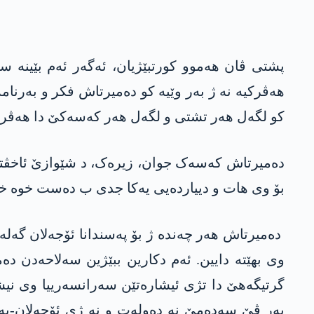
پشتی ڤان ھەموو کورتبێژیان، ئەگەر ئەم بێینە س
ھەڤرکیە نە ژ بەر وێیە کو دەمیرتاش فکر و بەرنام
کو لگەل ھەر تشتی و لگەل هەر کەسەکێ دا ھەڤرکی
دەمیرتاش کەسەک جوان، زیرەک، د شێوازێ ئاخڤتن 
بۆ وی ھات و دییاردەیی یەکا جدی ب دەست خوە خس
دەمیرتاش ھەر چەندە ژ بۆ پەسندانا ئۆجەلان گەلە
وی بهێتە دایین. ئەم دکارین ببێژین سەلاحەدن دە
گرتیگەھێ دا تژی ئیشارەتێن سەرانسەرییا وی نیشا