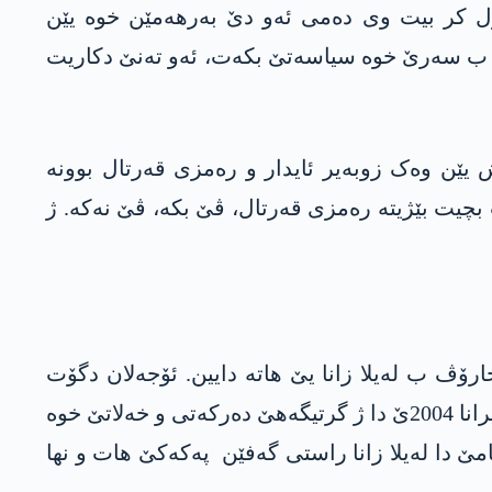
وول کر بیت وی دەمی ئەو دێ بەرھەمێن خوە یێن
ت ب سەرێ خوە سیاسەتێ بکەت، ئەو تەنێ دکاریت
 دەرکەتین پێش یێن وەک زوبەیر ئایدار و رەمزی قەرتال بوونە
انداریا پەکەکێ دا جھ دگرن. کادرۆیەکێ پەکەکێ یێ 20 سالی دکاریت بچیت بێژیتە رەمزی قەرتال، ڤێ بکە، ڤێ نەکە. ژ
خارۆڤ ب لەیلا زانا یێ ھاتە دایین. ئۆجەلان دگۆت
سەدەمێ دانا ڤێ خەلاتێ ئەوە کو ناخوازن راستییا من ببینن لەوما دایە لەیلا زانا یێ. دەما کو لەیلا زانا د خزیرانا 2004ێ دا ژ گرتیگەھێ دەرکەتی و خەلاتێ خوە
مێ دا لەیلا زانا راستی گەفێن پەکەکێ ھات و نھا