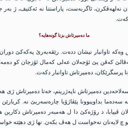
 نەلھەڤکرن، ئاگربەست، پاراستنا نە ئەکتیف، ژ بەر جە
کەت.
ما دەمیرتاش بزنا گونەھایە؟
 وەکە تاوانبار نیشان ددەت. رێڤەبەرێ پەکەکێ دوران 
 کەڤن یێ ئۆجەلان عەلی کەمال ئۆزجان کو دەمەکێ در
 پرسگرێکان، دەمیرتاش تاوانبار دکەت.
لاحەدین دەمیرتاش ناپەژرینم، خەتا دەمیرتاش ژی ھەر
 سەدەما بداویبوونا پێڤاژۆیا چارەسەریێ نە. کریارێ
لان ڤییابا، د رۆژەکێ دا ل ھەمبەر دەمیرتاش دکارین
 چ لایەنان نەخواست ل ھەڤ بکەن. نھا ژی دهێتە خواستن