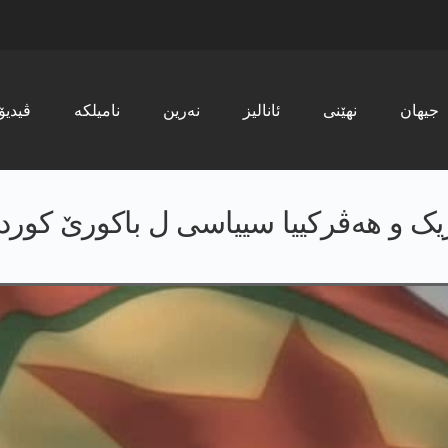
جیھان
نھێنی
ئانالیز
نەرین
نامیلکە
ڤیدیۆ
لۆژیک و ھەڤرکییا سییاسی ل باکورێ کور