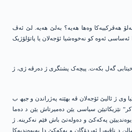
ەلۆ ھەڤرکییەکا وەھا ھەیە؟ بەلێ ھەیە. لێ ئەڤ
 ئەساسی ئەوە کو نەخوەشیا ئۆجەلان یا پاتۆلۆژیک
خیتابی گەل بکەت. پیچەک پشتگری ژ دەرڤە ژی، ژ
وی ژ ئالیێ ئۆجەلان ڤە بهێتە پەژراندن و جیھ ب
کر” نێزیکاتیێن سیاسی یێن دەمیرتاش یێن د دەما
وەندییێن پەکەکێ و دەولەتێ باش فێم نەکرینە. ژ
 سەدەمێ نە دەولەت و نە ژی ئۆجەلان-پەکەکە ژ زیندانی بوونا دەمیرتاش نە عاجزن. ئەڤە 18 سالن د ناڤبەرا ئەردۆگان و پەکەکێ دا پەیوەندیەکا