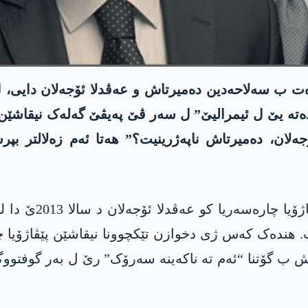
ارەت ب سەلاحەدین دەمیرتاش و عەڤدلا ئۆجەلان دایی، 
تە یێ ل ئیمرالیێ” ل سەر ڤێ پەیڤێ گەلەک نیقاشێن 
ن، دەمیرتاش ناپەژرینیت؟” ھەتا ئەم زەلالتر بپرسی
ھەر کەس دخوازیت
ب گۆتنا “ئەم تە ناکەینە سەرۆک” رێ ل بەر گوفتووگۆ