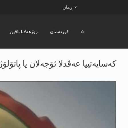
زمان
⌂
کوردستان
رۆژھەلاتا ناڤین
کەسایەتییا عەڤدلا ئۆجەلان یا پاتۆ