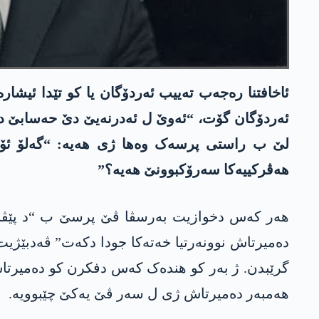
ئاخافتنا رەجەب تەییب ئەردۆگان یا کو تێدا ئیش
ئەردۆگان گۆت، “ئەوێ ل ئەدرنەیێ دێ حەسابێ دە
لێ ب راستی پرسەک وەھا ژی ھەیە: “گەلۆ ئۆجەلا
ھەڤرکییەکا سەرۆکبوونێ ھەیە؟”
گرێبدن. ژ بەر کو ھندەک کەس دفکرن کو دەمیرتاش 
ھەمبەر دەمیرتاش ژی ل سەر ڤێ یەکێ چێبوویە.