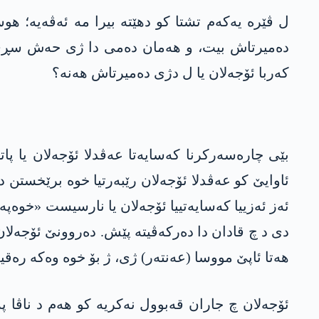
ل ڤێرە یەکەم تشتا کو دهێتە بیرا مە ئەڤەیە؛ هو
دەمیرتاش بیت، و ھەمان دەمی دا ژی حەش سڕی 
کەربا ئۆجەلان یا ل دژی دەمیرتاش ھەنە؟
بێی چارەسەرکرنا کەسایەتا عەڤدلا ئۆجەلان یا پ
ئاوایێ کو عەڤدلا ئۆجەلان رێبەرتیا خوە برێخستن د
ئەز ئەزییا کەسایەتییا ئۆجەلان یا نارسیست «خو
ھەتا ئاپێ مووسا (عەنتەر) ژی، ژ بۆ خوە وەکە رەقیب
ئۆجەلان چ جاران قەبوول نەکریە کو ھەم د ناڤا 