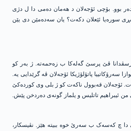
ندەر بوو. بۆچی ئۆجەلان د ھەمان دەمی دا ل دژی
ی سورەیا ئێعلان دکەت؟ یان سەدەمێن دی یێن
ەرسڤدانا ڤێ پرسێ گەلەکا ب زەحمەتە. ژ بەر کو
ا سەرۆکاتییا پاتۆلۆژیکا ئۆجەلان ڤە گرێدایی یە.
ت. ئۆجەلان قەبوول ناکەت کو ژ بلی وی کوردەکێ
ۆجەلان هندە واسواسە، وی د سالێن 1980یێ دا د گۆت؛ ل دژی من ئیبراھیم تاتلیس و یلماز گونەی دەردخن پێش.
ێ دا چ کەسەک ب سەرێ خوە ببیتە ھێز. نڤیسکار،