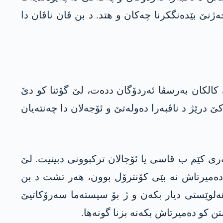
ژنێ بێدەنگکرنا چەکان و ھتد. د بن ڤان ناڤان دا
کالکان بەرسڤا ئەردۆگان ددەت، لێ گۆتنا کو دێ
ێژ د ناڤبەرا دەولەتێ و ئۆجەلان دا چەنتەیان
ی کێم ب قاسی یا ئۆجالان ترکبوونی دبینیت. لێ
ن دەمیرتاش نە بێی کۆنترۆل بوون، ھەر تشت د بن
 ھەلوێستی دیار بکەن و ژ بۆ سیستەما سەرۆکاتیێ
 کو دەمیرتاش بکەنە بزنا گونەھا.