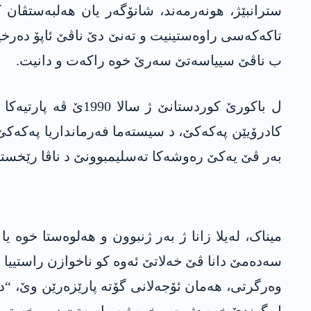
سترانبێژ، ھونەرمەند، شانۆگەر یان ھەلبەستڤان
تاکەکەسی راوەستینیت و تەنێ دێ ناڤێ ئاپۆ دەر
ب ناڤێ سییاسەتێ سەرێ خوە راکەت و دانیت.
ل باکورێ کوردستان
بەر ڤێ یەکێ رەوشەکا تەسلیمبوونێ د ناڤا رێخستن
میناک، لەیلا زانا ژ بەر ژنبوون و ھەلوەستا خوە ی
وەرگرتی، ھەمان ئۆجەلانی گۆتە پارێزەرێن وێ، “دخ
ل گوندێ خوە دژیت و خوە ژ سیاسەتێ دوورخستییە