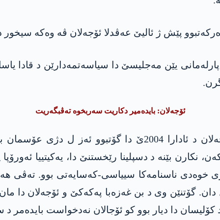
داریان و پارلەمانی یێن مەجلیسێ دا سیاسەتمەدارێن د قادا
گرن.
ئۆجەلان: بایدەمیر دکاریت سەربخوە تەڤبگەریت
یەک ژ ڤان ناڤان ژی عۆسمان بایدەمیر بوو، ئۆجەلان د ئادارا 
نکارن بێنە د دسپلینا رێخستنێ دا، یەکیتییا ئەورۆپا
ژی خوەدی ناسنامەکا سییاسی-کەسایەتی بوو. تەڤی ھەم
ان. گۆتنێن وی د بن غەزەبا پەکەکێ و ئۆجەلان دا مان. 
ر بوو کو ئۆجالان نەدخواست بایدەمر د سالا 2015ێ دا ببیتە پارلەمەن