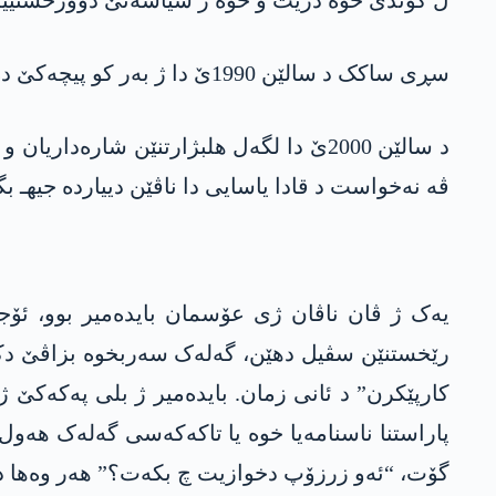
سڕی ساکک د سالێن 1990ێ دا ژ بەر کو پیچەکێ دەرکەتبوو پێش ژ ئالیێ عەڤدلا ئۆجەلان ڤە وەکە سیخور دھات تاوانبارکرن.
د سالێن 2000ێ دا لگەل ھلبژارتنێن شارە
ڤە نەخواست د قادا یاسایی دا ناڤێن دییاردە جیهـ ب
رێخستنێن سڤیل دهێن، گەلەک سەربخوە بزاڤێ دکەن، 
کارپێکرن” د ئانی زمان. بایدەمیر ژ بلی پەکەکێ 
پاراستنا ناسنامەیا خوە یا تاکەکەسی گەلەک ھەول د
گۆت، “ئەو زرزۆپ دخوازیت چ بکەت؟” ھەر وەھا د کۆلیسان دا دیا