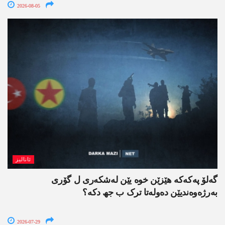
2026-08-05
ئانالیز
گەلۆ پەکەکە ھێزێن خوە یێن لەشکەری ل گۆری
بەرژەوەندیێن دەولەتا ترک ب جھ دکە؟
2026-07-29