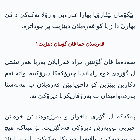
بێگۆمان پێڤاژۆیا بھارا عەرەبی و رۆلا پەکەکێ د ڤێ
بھارێ دا ژ یا کو قەرەیلان دبێژیت پڕ جوداترە.
قەرەیلان چما ڤان گۆتنان دبێژیت؟
سەدەما ڤان گۆتنێن مراد قەرایلان بەریا ھەر تشتی
ل گۆرەی خوە راچاندنا چیرۆکەکا دیرۆکییە. واتە ئەم
دکارین ببێژین کو داخویانیێن قەرەیلان ب مەبەستا
بەردەوامیدان ب بەرۆڤاژیکرنا دیرۆکێ نە.
پەکەکە ل گۆری داخواز و بەرژەوەندیێن خوەیێن
حیزبی بوویەرێن دیرۆکی ڤەدگێریت. بۆ میناک، هیچ
پەیوەندیەک د ناڤبەرا دیرۆکا پەکەکێ یا بەریا 30