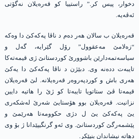
دخوار، پیس کر.” راستییا کو قەرەیلان نەگۆتی
ئەڤەیە.
قەرەیلان ب سالان ھەر دەم د ناڤا پەکەکێ دا وەکە
“زەلامێ مەعقوول” رۆل گێرایە، گەل و
سیاسەتمەدارێن باشوورێ کوردستانێ ژی قیمەتەکا
تایبەت ددەنە وی. دبێژن د ناڤا پەکەکێ دا یەکێ
ھەری باش و کوردپەروەر قەرەیلانە. لێ قەرەیلان
قیمەتا ڤێ ستاتویا تایبەتا کو ژێ را ھاتیە دایین
نزانیت. قەرەیلان بوو هۆستایێ شەرێ لەشکەری
یێ پەکەکێ یێ ل دژی حکوومەتا ھەرێمێ و
پێشمەرگێ کوردستانێ. وی ئەو گرنگیپێدانا ژ بۆ وی
دھاتە نیشاندان بنپێکر.