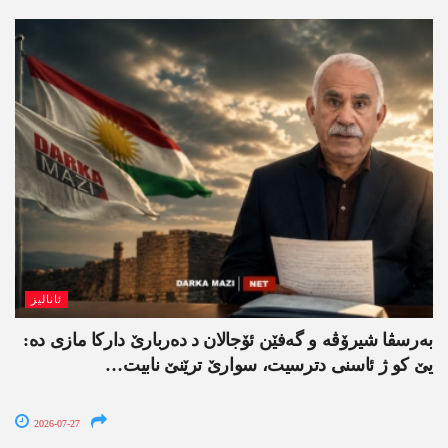
ئانالیز
بەرسڤا شیرۆڤە و گەفێن ئۆجالان د دەربارێ دارکا مازی دە:
یێ کو ژ ئاسنی دترسیت، سوارێ ترێنێ نابیت…
2026-07-27