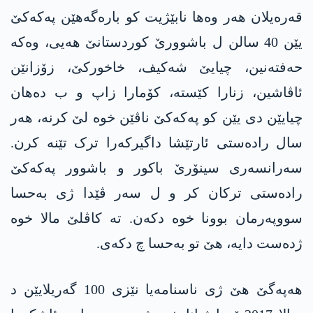
قەرەیلان ھەر وەھا نابێژیت کو بارەگەھێن پەکەکێ
یێن 40 سالن ل باشوورێ کوردستانێ ھەیی، وەکە
حەفتەنین، چیایێ شەکیف، خاخورکێ، زۆزانێن
ئاڤاشین، زنارا کێستە، کۆمارا زاپ و ب دەھان
چیایێن دی یێن کو پەکەکێ ناڤێن خوە لێ کرنە، ھەر
سال رادەستی ئارتێشا داگیرکەرا ترک تێنە کرن.
سەرانسەری سینۆرێ باکور و باشوور پەکەکێ
رادەستی ترکان کر و ل سەر ڤێدا ژی بەحسا
سووپەرمان بوونا خوە دکەن. تە کاڤلێ مالا خوە
ژدەست دایە، ھێ تو بەحسا چ دکەی.
ھەپەگێ ھێ ژی ناسنامەیا نێزی 100 گەریلایێن د