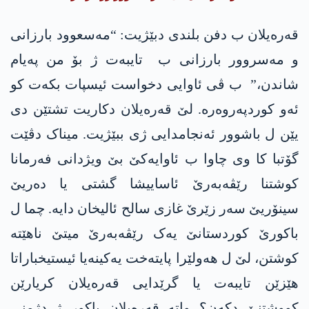
قەرەیلان ب دفن بلندی دبێژیت: “مەسعوود بارزانی
و مەسروور بارزانی ب تایبەت ژ بۆ من پەیام
شاندن،” ب ڤی ئاوایی دخواست ئیسپات بکەت کو
ئەو کوردپەروەرە. لێ قەرەیلان دکاریت تشتێن دی
یێن ل باشوور ئەنجامدایی ژی ببێژیت. میناک دڤێت
گۆتبا کا وی چاوا ب ئاوایەکێ بێ ویژدانی فەرمانا
کوشتنا رێڤەبەرێ ئاساییشا گشتی یا دەریێ
سینۆریێ سەر زێرێ غازی سالح ئالیخان دایە. چما ل
باکورێ کوردستانێ یەک رێڤەبەرێ میتێ ناهێتە
کوشتن، لێ ل ھەولێرا پایتەخت یەکینەیا ئیستیخباراتا
ھێزێن تایبەت یا گرێدایی قەرەیلان کریارێن
کووشتنێ دکەن؟ واتە قەرەیلان باکور ژ دژمنی