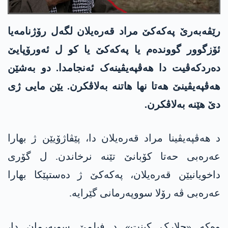
رێڤەبەرێ پەکەکێ مراد قەرەیلان لگەل رۆژنامەیا
ئۆزگوور گووندەم یا پەکەکێ یا کو ل ئەورۆپایێ
دەردکەڤیت دا ھەڤپەیڤینەک ئەنجامدا. دو بەشێن
ھەڤپەیڤینێ ھەتا نھا ھاتنە بەلاڤکرن. یێن مایی ژی
دێ هێنە بەلاڤکرن.
د ھەڤپەیڤینا مراد قەرەیلان دا، پێڤاژۆیێن ژ بھارا
عەرەبی حەتا کۆبانێ تێنە نرخاندن. ل گۆری
داخویانیێن قەرەیلان، پەکەکێ ژ دەستپێکا بھارا
عەرەبی ڤە رۆلا سووپەرمانی گێرایە.
وەکە «جلارک کینت» د فیلمێ سوپەرمان دا،