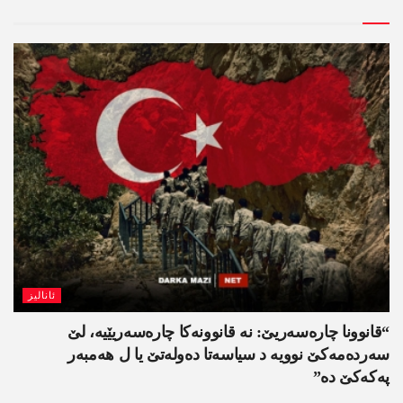
ئانالیز
“قانوونا چارەسەریێ: نە قانوونەکا چارەسەریێیە، لێ
سەردەمەکێ نوویە د سیاسەتا دەولەتێ یا ل ھەمبەر
پەکەکێ دە”