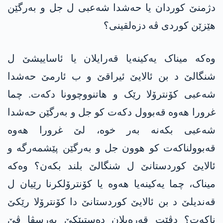
دژمنێ کوردان یا حەشدا شەعبی ل جل و بەرگێن
ھێزێن کوردی ڤە دزەلقینی؟
وەکە میناک یەکینەیا قەرایلان یا ئاساییشێ ل
شنگالێ د بن ئالایێ ئیراقێ و ب ئارمێ حەشدا
شەعبی کۆنترۆلا رێک و ھاتنووچوونا دکەت. چما
غرورا هەوە قەبوول دکەت کو جل و بەرگێن حەشدا
شەعبی بکەنە بەر خوە، لێ غرورا هەوە
قەبوولناکەت کو ھوون جل و بەرگێن پێشمەرگە و
ئالایێ کوردستانێ ل شنگالێ بلند بکەن؟ وەکە
میناک، چما یەکینەیا هەوە یا کۆنترۆلکرنا رێیان ل
قەندیلێ د بن ئالایێ کوردستانێ دا کۆنترۆلا رێکێ
ناکەت؟ دڤێت قەرەیلان دەستپێکێ بەرسڤا ڤێ