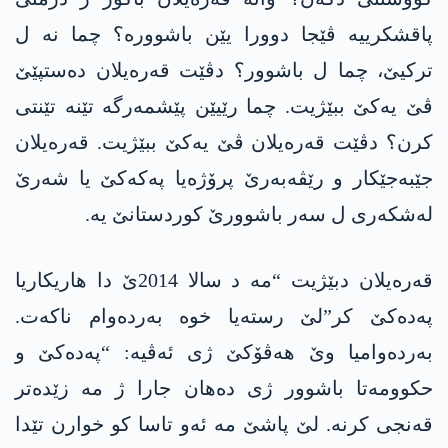
پاقشکرییە ڤێجا دوورا یێن باشوورە؟ چما نە ل
ترکیێ، چما ل باشوور؟ دڤێت قەرەیلان دەستپێێ
ڤێ یەکێ ببێژیت. چما رێیێن پێشمەرگە تێنە تێنتی
کرن؟ دڤێت قەرەیلان ڤێ یەکێ ببێژیت. قەرەیلان
جێبەجێکار و رێڤەبەرێ پرۆژەیا پەکەکێ یا شەرێ
لەشکەری ل سەر باشوورێ کوردستانێ یە.
قەرەیلان دبێژیت “مە د سالا 2014ێ دا هاریکاریا
پەدەکێ کر”لێ رستەیا خوە بەردەوام ناکەت.
بەردەوامیا وێ ھەڤۆکێ ژی ئەڤیە: “پەدەکێ و
حکوومەتا باشوور ژی دەھان جارا ژ مە زێدەتر
قەنجی کرنە. لێ پاشێ مە ئەو تاسا کو خوارن تێدا