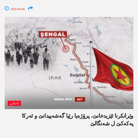
2026-08-08
ئانالیز
وێرانکرنا ئێزیدخانێ، پرۆژەیا رێیا گەشەپیدانێ و ئەرکا
پەکەکێ ل شەنگالێ