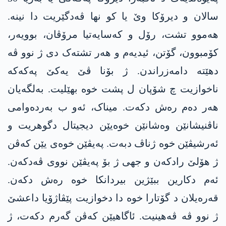
سالان و دیرۆکا وێ یا کو نھا ڤەدگێریت دا نینە.
ھەموو تشت، رۆل و کەسایەتیا مرۆڤان، بوویەر،
کۆمبوون، گۆتن، ئیدیەم و ھەر تشتەک دی ژ نوو ڤە
دهێتە دامەزراندن. ژ بۆنا ڤێ یەکێ پەکەکە
ناخوازیت چ شۆپان ل پشت خوە بھێلیت. بەلگەیان
ھەر دەم رەش دکەت. میناک، ئەو ب بەردەوامی
ناڤنیشانێن وەشانێن خوەیێن دیجیتال دگوھریت و
ئەرشیڤێن خوە ژناڤ دبەت. پەیڤێن خوەی یێن کەڤن
ژ ھۆلێ رادکەن و جھی ژ بۆ پەیڤێن نووی ڤەدکەن.
ئەم دکارین ببێژین بیردانکا خوە رەش دکەن.
قەرەیلان د گۆتارا خوە دا دخوازیت پێڤاژۆیا داعشێ
ژ نوو ڤە ڤەهینیت. ئاگاھیێن کەڤن گەرم دکەت، ژ