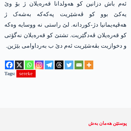
ئەم باش دزانین کو ھەولدانا قەرەیلان ژ بۆ وێ
یەکێ بوو کو ڤەشێریت پەکەکە بەشەک ژ
ھەڤپەیمانیا دژ-کوردانە. لێ راستی نە ووسایە وەکە
کو قەرەیلان ڤەدگێریت. تشتێ کو قەرەیلان نەگۆتی
و دخوازیت بڤەشێریت ئەم دێ ب بەرداوامی بێژین.
Tags:
sereke
پوستێن ھەمان بەش