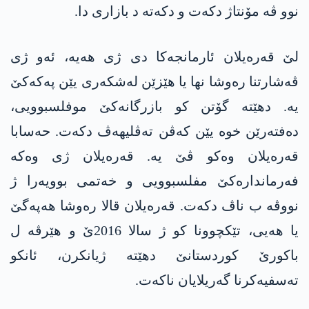
نوو ڤە مۆنتاژ دکەت و دکەتە د بازاری دا.
لێ قەرەیلان ئارمانجەکا دی ژی ھەیە، ئەو ژی
ڤەشارتنا رەوشا نھا یا ھێزێن لەشکەری یێن پەکەکێ
یە. دهێتە گۆتن کو بازرگانەکێ موفلسبوویی،
دەفتەرێن خوە یێن کەڤن تەڤلیھەڤ دکەت. حەسابا
قەرەیلان وەکو ڤێ یە. قەرەیلان ژی وەکە
فەرماندارەکێ مفلسبوویی و خەتمی بوویەرا ژ
نووڤە ب ناڤ دکەت. قەرەیلان قالا رەوشا ھەپەگێ
یا ھەیی، تێکچوونا کو ژ سالا 2016ێ و هێرڤە ل
باکورێ کوردستانێ دهێتە ژیانکرن، ئانکو
تەسفیەکرنا گەریلایان ناکەت.