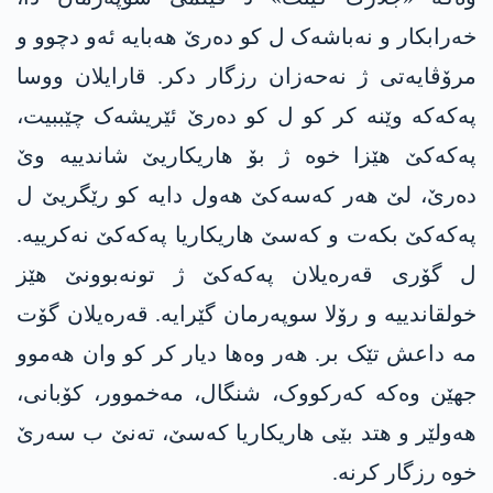
خەرابکار و نەباشەک ل کو دەرێ ھەبایە ئەو دچوو و
مرۆڤایەتی ژ نەحەزان رزگار دکر. قارایلان ووسا
پەکەکە وێنە کر کو ل کو دەرێ ئێریشەک چێببیت،
پەکەکێ ھێزا خوە ژ بۆ هاریکاریێ شاندییە وێ
دەرێ، لێ ھەر کەسەکێ ھەول دایە کو رێگریێ ل
پەکەکێ بکەت و کەسێ هاریکاریا پەکەکێ نەکرییە.
ل گۆری قەرەیلان پەکەکێ ژ تونەبوونێ ھێز
خولقاندییە و رۆلا سوپەرمان گێرایە. قەرەیلان گۆت
مە داعش تێک بر. ھەر وەھا دیار کر کو وان ھەموو
جھێن وەکە کەرکووک، شنگال، مەخموور، کۆبانی،
ھەولێر و ھتد بێی هاریکاریا کەسێ، تەنێ ب سەرێ
خوە رزگار کرنە.