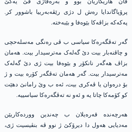
ڤان هاریکاریان بوو و بەرەڤاژی ڤێ یەکێ
پرۆپاگاندایا رەش ل دژی رێڤەبەرییا باشوور کر.
پەکەکە بزاڤەکا بێوەفا و بێبەختە.
گەر تەڤگەرەکا سیاسی ب ڤی رەنگی مەسلەحچی
و چاڤنەبار بیت دێ گەلەک مەترسیدار بیت. ھەمان
بزاڤ هەگەر نانکۆر و بێوەفا بیت ژی دێ گەلەک
مەترسیدار بیت. گەر ھەمان تەڤگەر کۆرە بیت و ژ
بۆ درەوان یا ڤەکری بیت، ئەە ب وێ رامانێ دهێت
کو کۆمەکا چاتا یە و ئەو نە تەڤگەرەکا سیاسییە.
ھەرچەندە قەرەیلان ب چەندین ووردەکاریێن
مەدیایی ھەول دا دیرۆکێ ژ نوو ڤە بنڤیسیت ژی،