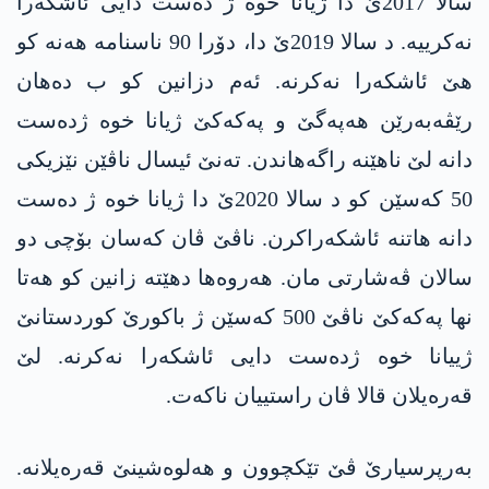
سالا 2017ێ دا ژیانا خوە ژ دەست دایی ئاشکەرا
نەکرییە. د سالا 2019ێ دا، دۆرا 90 ناسنامە ھەنە کو
ھێ ئاشکەرا نەکرنە. ئەم دزانین کو ب دەھان
رێڤەبەرێن ھەپەگێ و پەکەکێ ژیانا خوە ژدەست
دانە لێ ناھێنە راگەهاندن. تەنێ ئیسال ناڤێن نێزیکی
50 کەسێن کو د سالا 2020ێ دا ژیانا خوە ژ دەست
دانە ھاتنە ئاشکەراکرن. ناڤێ ڤان کەسان بۆچی دو
سالان ڤەشارتی مان. ھەروەھا دهێتە زانین کو ھەتا
نھا پەکەکێ ناڤێ 500 کەسێن ژ باکورێ کوردستانێ
ژییانا خوە ژدەست دایی ئاشکەرا نەکرنە. لێ
قەرەیلان قالا ڤان راستییان ناکەت.
بەرپرسیارێ ڤێ تێکچوون و ھەلوەشینێ قەرەیلانە.