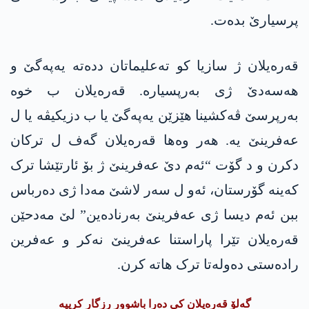
پرسیارێ بدەت.
قەرەیلان ژ سازیا کو تەعلیماتان ددەتە یەپەگێ و
ھەسەدێ ژی بەرپسیارە. قەرەیلان ب خوە
بەرپرسێ ڤەکشینا ھێزێن یەپەگێ یا ب دزیکیڤە یا ل
عەفرینێ یە. ھەر وەھا قەرەیلان گەف ل ترکان
دکرن و د گۆت “ئەم دێ عەفرینێ ژ بۆ ئارتێشا ترک
کەینە گۆرستان، ئەو ل سەر لاشێ مەدا ژی دەرباس
ببن ئەم دیسا ژی عەفرینێ بەرنادەین” لێ مەدحێن
قەرەیلان تێرا پاراستنا عەفرینێ نەکر و عەفرین
رادەستی دەولەتا ترک ھاتە کرن.
گەلۆ قەرەیلان کی دەرا باشوور رزگار کرییە