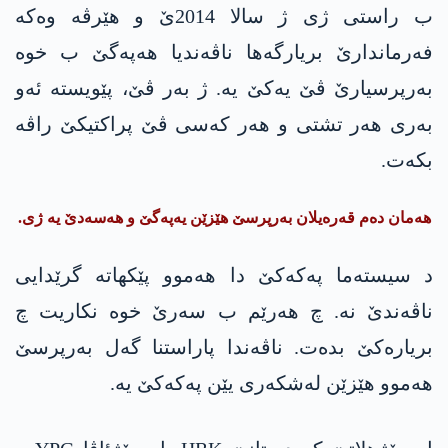
ب راستی ژی ژ سالا 2014ێ و هێرڤە وەکە
فەرماندارێ بریارگەھا ناڤەندیا ھەپەگێ ب خوە
بەرپرسیارێ ڤێ یەکێ یە. ژ بەر ڤێ، پێویستە ئەو
بەری ھەر تشتی و هەر کەسی ڤێ پراکتیکێ راڤە
بکەت.
ھەمان دەم قەرەیلان بەرپرسێ ھێزێن یەپەگێ و ھەسەدێ یە ژی.
د سیستەما پەکەکێ دا ھەموو پێکھاتە گرێدایی
ناڤەندێ نە. چ ھەرێم ب سەرێ خوە نکاریت چ
بریارەکێ بدەت. ناڤەندا پاراستنا گەل بەرپرسێ
ھەموو ھێزێن لەشکەری یێن پەکەکێ یە.