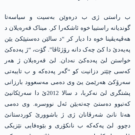
ب راستی ژی ب درەوێن بەسیت و سیاسەتا
گوندیانە راستییا خوە ئاشکەرا کر. میناک قەرەیلان د
ھەڤپەیڤینا خوە دا دیار کر “د سالێن دەستپێکێ یێن
پەیەدێ دا کێ چەک دانە رۆژئاڤا”. گۆت، “ژ پەدەکێ
خواستن لێ پەدەکێ نەدان. لێ قەرەیلان ژ ھەر
کەسی چێتر دزانیت کو “گەر پەدەکە و ب تایبەتی
سەرۆکێ ھەرێمێ یێ وی دەمی مەسعوود بارزانی
پشتگری لێ نەکربا، د سالا 2012ێ دا سەرێکانیێ
کەتبوو دەستێ چەتەیێن ئەل نووسرە. وی دەمی
ھەتا نانێ شەرڤانان ژی ژ باشوورێ کوردستانێ
دچوو. لێ پەکەکە ب نانکۆری و بێوەفایی نێزیکی