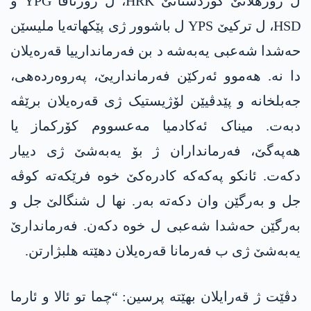
ل رۆژھلاتێ کوردستانێ HRK، ل رۆژئاڤا YPG و
HSD، ل ترکیێ YPS ل باشوور ژی پێکھاتەیا ملیسێن
حەشدا شەعبی یەبەشە د بن فەرماندارییا قەرەیلان
دا نە. ھەموو ئەرکێن فەرمانداریێ، پەروەردەھی،
جەبلخانە و پێدڤیێن لۆژیستیک ژی قەرەیلان برێڤە
دبەت. میناک ئەکادمیا مەعسووم کۆرکماز یا
ھەپەگێ، فەرمانداران ژ بۆ یەبەشێ ژی دییار
دکەت. ئانکو پەکەکە کادرەکێ خوە فرێکەتە کوڤە
جل و بەرگێن وان دکەتە بەر. نها ل شنگالێ جل و
بەرگێن حەشدا شەعبی ل خوە دکەن. فەرماندارێ
یەبەشێ ژی ب فەرمانا قەرەیلان دهێتە ھلبژارتن.
دڤێت ژ قەرایلان بهێتە پرسین: “چما تو ئالا و ئارما