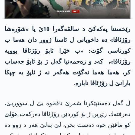
رێخستنا په‌كه‌كێ د سالڤه‌گه‌را 10ێ یا «شۆره‌شا
رۆژئاڤا» ده‌ داخویانی ل ئاستا ژوور دان هه‌ما ب
كورتاسی گۆت: «ب خێرا ئاپۆ رۆژئاڤا بوویه‌
رۆژئاڤا»، كه‌د و زه‌حمه‌تیا گه‌ل ژ بۆ ئاپۆ حه‌ساب
كر، هه‌ما هه‌ما نه‌گۆت هه‌گه‌ر نه‌ ژ ئاپۆ به‌ چپكا
بارانێ ل رۆژئاڤا ناباره‌.
ل گه‌ل ده‌ستپێكرنا شه‌رێ ناڤخوه‌ یێ ل سووریێ،
ده‌رفته‌ك زێڕین ژ بۆ كوردێن رۆژئاڤا ده‌ركه‌ت هۆلێ
كو مافێن خوه‌ ده‌ست بخن، لێ به‌لێ هه‌ر د زوو ده‌