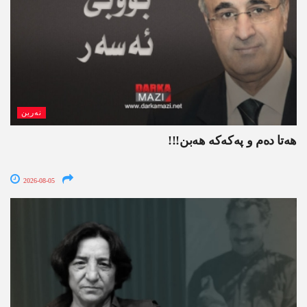
نەرین
ھەتا دەم و پەکەکە ھەبن!!!
2026-08-05