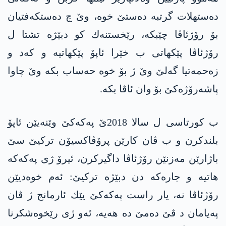
ده‌ستهلات گرتبه‌ ده‌ستێ خوه‌، وێ چ ده‌ستكه‌فتیان
بۆ رۆژئاڤا چێبكه‌، رێخستنه‌ك كو دبێژه‌ تشتا ل
رۆژئاڤا پێكهاتی ب خێرا ئاپۆ پێكهاتیه‌ و كه‌د و
زه‌حمه‌تیا گه‌لێ وێ ژ بۆ خوه‌ حه‌ساب بكه‌ وێ چاوا
پاشه‌رۆژه‌كێ بۆ وان ئاڤا بكه‌.
ب كورتاسی ل سالا 2018ێ په‌كه‌كێ وێنه‌یێن ئاپۆ
بلندكرن و ب ڤان کارێن پرۆڤاکسیۆن تركیێ سێ
باژارێن مه‌زنێن رۆژئاڤا داگیركرن، ئیرۆ ژی په‌كه‌كه‌
هاتیه‌ و جاره‌كه‌ دن دبێژه‌ تركیێ: ئه‌م خوه‌دیێن
رۆژئاڤا نه‌، یار راست په‌كه‌كێ یێك ئارمانج ژ ڤان
په‌یامان د ڤێ ده‌مێ ده‌ هه‌یه‌، ئه‌و ژی رێخوه‌شكرنا