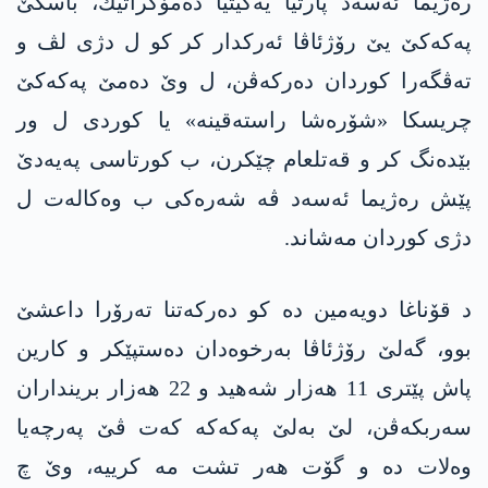
ره‌ژیما ئه‌سه‌د پارتیا یه‌كیتیا ده‌مۆكراتیك، باسكێ
په‌كه‌كێ یێ رۆژئاڤا ئه‌ركدار كر كو ل دژی لڤ و
ته‌ڤگه‌را كوردان ده‌ركه‌ڤن، ل وێ ده‌مێ په‌كه‌كێ
چریسكا «شۆره‌شا راسته‌قینه»‌ یا كوردی ل ور
بێده‌نگ كر و قه‌تلعام چێكرن، ب كورتاسی په‌یه‌دێ
پێش ره‌ژیما ئه‌سه‌د ڤه‌ شه‌ره‌كی ب وه‌كاله‌ت ل
دژی كوردان مه‌شاند.
د قۆناغا دویه‌مین ده‌ كو ده‌ركه‌تنا ته‌رۆرا داعشێ
بوو، گه‌لێ رۆژئاڤا به‌رخوه‌دان ده‌ستپێكر و كارين
پاش پێتری 11 هه‌زار شه‌هید و 22 هه‌زار برینداران
سه‌ربكه‌ڤن، لێ به‌لێ په‌كه‌كه‌ كه‌ت ڤێ په‌رچه‌یا
وه‌لات ده‌ و گۆت هه‌ر تشت مه ‌كرییه‌، وێ چ