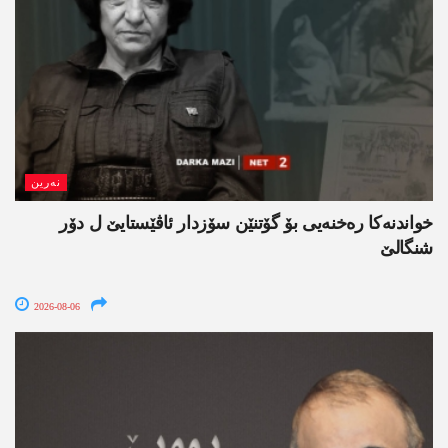
نەرین
خواندنه‌كا رەخنەیی بۆ گۆتنێن سۆزدار ئاڤێستایێ ل دۆر
شنگالێ
2026-08-06