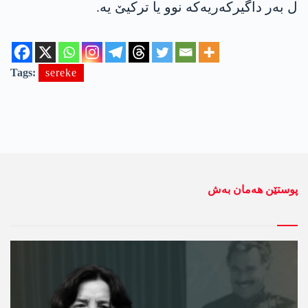
ل به‌ر داگیركه‌ریه‌كه‌ نوو یا تركیێ یه‌.
Tags:
sereke
پوستێن ھەمان بەش