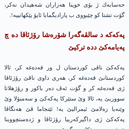
حه‌سابه‌ك ژ بۆی خوینا هه‌زاران شه‌هیدان نه‌كر،
گۆت تشتا كو چێبووی ب پارادیگمایا ئاپۆ پێكهاتییه‌!.
په‌كه‌كه‌ د سالڤه‌گه‌را شۆره‌شا رۆژئاڤا ده‌ چ
په‌یامه‌كێ دده‌ تركیێ
په‌كه‌كێ ناڤی كوردستان ل ور قه‌ده‌غه‌ كر، ئالا
كوردستانێ قه‌ده‌غه‌ كر، هه‌ری داوی ناڤێ رۆژئاڤا
ژی قه‌ده‌غه‌ كر و گۆت ئه‌ڤ ده‌ر باكور و رۆژهلاتا
سووریێ یه‌، ئالا وێ ستێركا په‌كه‌كێ و سه‌مبۆلا وێ
وێنه‌یا زه‌لامێ ئیمرالیێ یه‌! ئێنجاما ڤێ هه‌نگاڤا
په‌كه‌كێ ژی داگیركه‌رییا رۆژئاڤا و ژده‌ستچووینا