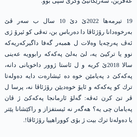
عه‌فرین، سه‌رێكانیێ وگرێ سپی بوو.
19 تیرمه‌ها 2022ێ دێ 10 سال ب سه‌ر ڤێ
به‌رخوه‌دانا رۆژئاڤا دا ده‌رباس بن، ته‌ڤی كو ئیرۆ ژی
ئه‌ڤ په‌رچه‌یا وه‌لات ل همبه‌ر گه‌فا داگیركه‌ریه‌كه‌
نوو یا تركیێ یه‌، لێ به‌لێ په‌كه‌كه‌ رابوویه‌ عه‌ینی
سالا 2018ێ كریه‌ و ل ئاستا ژوور داخویانی دانه‌،
په‌كه‌كێ د په‌یامێن خوە ده‌ ئیشاره‌ت دایه‌ ده‌وله‌تا
ترك كو پەکەکە و ئاپۆ خوه‌دیێن رۆژئاڤا نه‌، پرسا ل
ڤر تێ كرن ئه‌ڤه‌: گه‌لۆ ئارمانجا په‌كه‌كێ ژ ڤان
په‌یامان چی یه‌؟ هه‌گه‌ر نه‌ ئیستفزاز و راكێشانا پێتر
یا ده‌وله‌تا ترك بیت ژ بۆی كووراهییا رۆژئاڤا!.