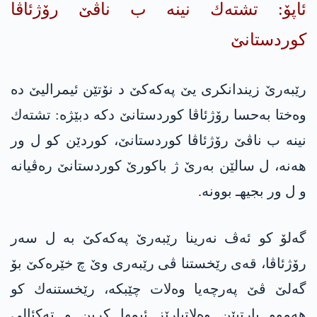
ئاپۆ: تشته‌ك نینه‌ ب ناڤێ رۆژئاڤا
كوردستانێ
رێبه‌رێ زیندانكری یێ په‌كه‌كێ د نۆتێن ئیمرالیێ ده‌
وه‌ختا به‌حسا رۆژئاڤا كوردستانێ دكه‌ دبێژه‌: تشته‌ك
نینه‌ ب ناڤێ رۆژئاڤا كوردستانێ، كوردێن كو ل ور
هه‌نه‌، ل سالێن به‌رێ ژ باكورێ كوردستانێ ره‌ڤیانه‌
و ل ور بجیهـ بوونه‌.
گه‌لۆ كو ئه‌ڤ نه‌رینا رێبه‌رێ په‌كه‌كێ به‌ ل سه‌ر
رۆژئاڤا، قه‌ی رێخستنا ڤی رێبه‌ری وێ چ خێره‌كێ بۆ
گه‌لێ ڤێ په‌رچه‌یا وه‌لات چێبكه‌، رێخستنه‌ك كو
هه‌موو پارتیێن وه‌لاتپارێز ئیمها كربن و ته‌كئالی