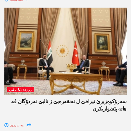
2026-08-01
رۆژھەلاتا ناڤین
سەرۆکوەزیرێ ئیراقێ ل ئەنقەرەیێ ژ ئالیێ ئەردۆگان ڤە
ھاتە پێشوازیکرن
2026-07-28