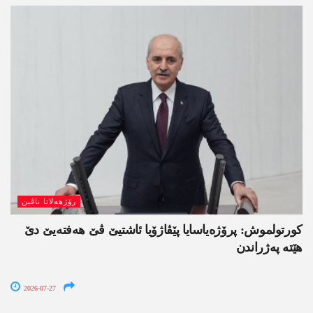
رۆژھەلاتا ناڤین
کورتولموش: پرۆژەیاسایا پێڤاژۆیا ئاشتیێ ڤێ ھەفتەیێ دێ
هێتە پەژراندن
2026-07-27