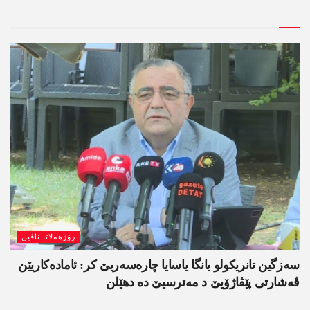
رۆژھەلاتا ناڤین
سەزگین تانریکولو بانگا یاسایا چارەسەریێ کر: ئامادەکاریێن
ڤەشارتی پێڤاژۆیێ د مەترسیێ دە دھێلن