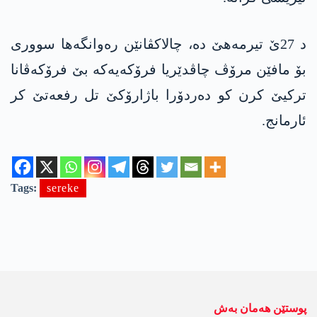
د 27ێ تیرمەهێ دە، چالاکڤانێن رەوانگەها سووری
بۆ مافێن مرۆڤ چاڤدێریا فرۆکەیەکە بێ فرۆکەڤانا
ترکیێ کرن کو دەردۆرا باژارۆکێ تل رفعه‌تێ کر
ئارمانج.
Tags:
sereke
پوستێن ھەمان بەش