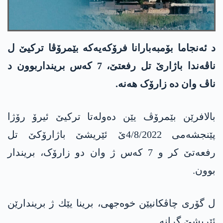
د ئەنجاما بۆمبەبارانا فرۆکەیەکە بێمرۆڤا ترکیێ ل
ناڤەندا باژارێ تل رفعتێ، 7 كه‌س برینداربوون د
ناڤ وان دە زارۆک هەنە.
بالافرێن بێمرۆڤ یێن ده‌وله‌تا تركیێ ئیرۆ رۆژا
پێنجشه‌می 4/8/2022ێ ئێریشێ باژارۆكێ تل
رفعه‌تێ كر و 7 کەس ژ وان دو زارۆک، بریندار
بوون.
ل گۆری چاڤكانیێن خوه‌جهی، برینا یێك ژ بریندارێن
ئێریشێ گرانە.