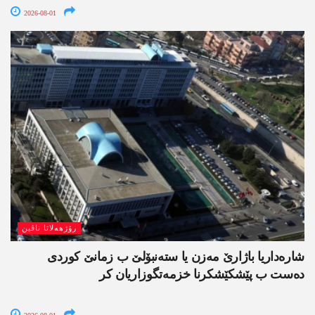
2026-08-01
رۆژھەلاتا ناڤین
شارەداریا باژارێ مەزن یا ستەنبۆلێ ب زمانێ کوردی
دەست ب پێشکێشکرنا خزمەتگوزاریان کر