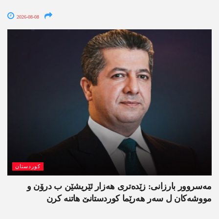
2026-08-08
کوردستان
مەسروور بارزانی: زێدەتری ھەزار ئێریشێن ب درۆن و
مووشەکان ل سەر ھەرێما کوردستانێ ھاتنە کرن