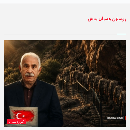
پوستێن ھەمان بەش
کوردستان