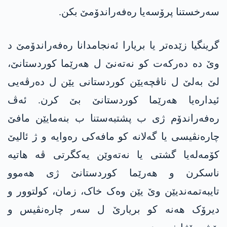
سەرخستنا پرۆسەیا رەفەراندۆمێ بکن.
گرینگیا زێدەتر یا بریارا ئەنجامدانا رەفەراندۆمێ د
وێ ده‌ دەرکەت کو نەتەنێ ل هەرێما کوردستانێ،
لێ بەلێ ل ناڤچەیێن کوردستانی یێن ل دەرڤەیی
ئیدارەیا هەرێما کوردستانێ بێ کرن. ئەڤ
رەفەراندۆم ژی ب پشتبەستنا ب بنەمایێن مافێ
چارەنڤیسی یا گەلانە کو مافەکی رەوایە و ژ ئالیێ
کۆمەلەیا گشتی یا نەتەوێن یەکگرتی ڤە هاتیە
ناسکرن و هەرێما کوردستانێ ژی هەموو
تایبەتمەندیێن وێ یێن وەک خاک، زمان، کولتوور و
دیرۆک هەنە کو بریارێ ل سەر چارەنڤیس و