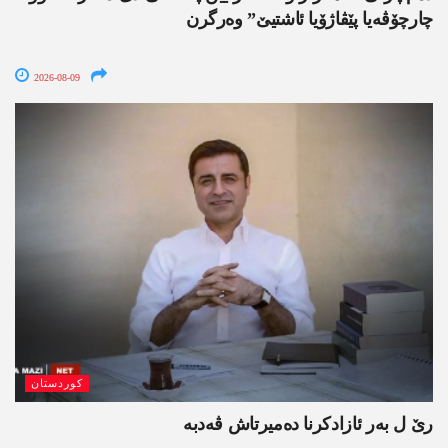
چارچۆڤەیا پێڤاژۆیا ئاشتیێ” وەرگرن
2026-08-09
کوردستان
رێ ل بەر ئازادکرنا دەمیرتاش ڤەدبە