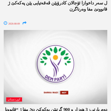
ل سەر داخوازا ئۆجالان کادرۆیێن ڤەقەتیایی یێن پەکەکێ ژ
قانوونێ مفا وەرناگرن
2026-08-09
کوردستان
دەم پارتی: 3 ھەزار و 900 گرتیێن پەکەکێ دێ مفا ژ “قانوونا