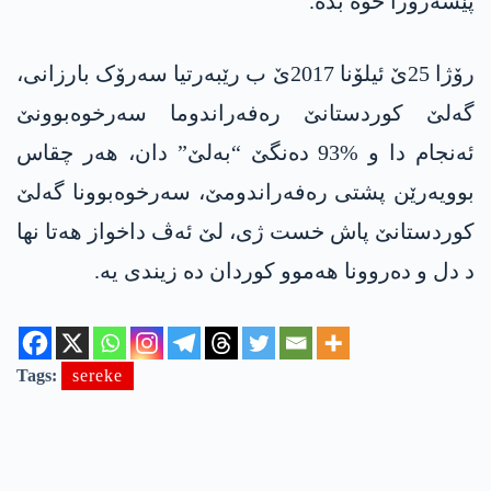
پێشەرۆژا خوە بدە.
رۆژا 25ێ ئیلۆنا 2017ێ ب رێبەرتیا سەرۆک بارزانی،
گەلێ کوردستانێ رەفەراندوما سەرخوەبوونێ
ئەنجام دا و %93 دەنگێ “بەلێ” دان، هەر چقاس
بوویەرێن پشتی رەفەراندومێ، سەرخوەبوونا گەلێ
کوردستانێ پاش خست ژی، لێ ئەڤ داخواز هەتا نها
د دل و دەروونا هەموو کوردان دە زیندی یە.
Tags:
sereke