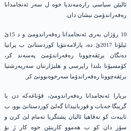
ئالیێن سیاسی رازەمەندیا خوە ل سەر ئەنجامدانا
رەفەراندۆمێ نیشان دان.
10 رۆژان بەری ئەنجامدانا رەفەراندومێ و د 15ێ
ئیلۆنا 2017ێ دە، پارلامەنتۆیا کوردستانێ ب پرانیا
دەنگان برێڤەچوونا رەفەراندۆمێ پەسەند کر،
کۆمسیۆنا بلندا راپرسی و هلبژارتنان سەرپەرشتیا
برێڤەچوونا رەفەراندۆما سەرخوەبوونێ کر.
بریارا ئەنجامدانا رەفەراندومێ، قۆناغەکە دن یا
گرینگا خەبات و قوربانیدانا گەلێ کوردستانێ بوو، ب
تایبەت کو تەڤاهیا ئالیان پشتگریا تەمام لێ کرن و
سۆز دان کو ب هەموو کارینێن خوە کار ژ بۆ