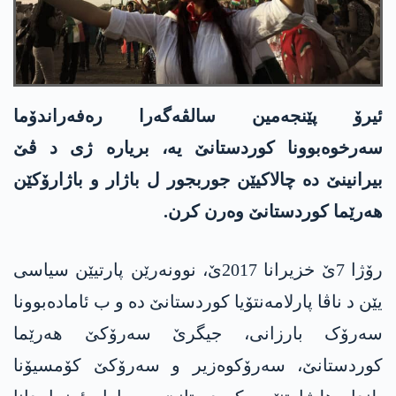
ئیرۆ پێنجەمین سالڤەگەرا رەفەراندۆما
سەرخوەبوونا کوردستانێ یە، بریارە ژی د ڤێ
بیرانینێ دە چالاکیێن جوربجور ل باژار و باژارۆکێن
هەرێما کوردستانێ وەرن کرن.
رۆژا 7ێ خزیرانا 2017ێ، نوونەرێن پارتیێن سیاسی
یێن د ناڤا پارلامەنتۆیا کوردستانێ دە و ب ئامادەبوونا
سەرۆک بارزانی، جیگرێ سەرۆکێ هەرێما
کوردستانێ، سەرۆکوەزیر و سەرۆکێ کۆمسیۆنا