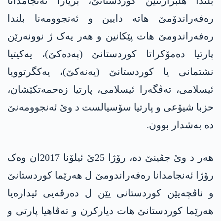
بلندا هلبژارتنێن کوردستانێ، بریارا ئەنجامدانا
رەفەراندۆمێ هاتە دایین و ئەنجوومەنا بلندا
رەفەراندومێ هات پێکانین و هەر یەک ژ نوونەرێن
پارتیا دەمۆکراتا کوردستانێ (په‌ده‌كێ)، یەکیتیا
نشتمانی یا کوردستانێ (یه‌نه‌كێ)، یەکگرتوویا
ئیسلامی، تەڤگەرا ئیسلامی، پارتیا زەحمەتکێشان،
حزبا شیۆعی و پارتیا سۆسیالست د وێ ئەنجوومەنێ
دە بەشدار بوون.
هەر د وێ جڤینێ دە، رۆژا 25ێ ئیلۆنا 2017ان وەک
رۆژا ئەنجامدانا رەفەراندومێ ل هەرێما کوردستانێ
و ناڤچەیێن کوردستانی یێن ل دەرڤەیی ئیدارەیا
هەرێما کوردستانێ هات دیارکرن و تەڤاهیا پارتی و