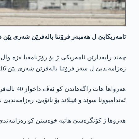
ئامەریکایێ ل ھەمبەر فرۆتنا بالەفرێن شەری یێن F-16، ئەندامەتیا سوێد و فینلاندایێ بۆ ناتۆیێ، وەک مەرج ل بەر ترکیێ دانیە.
رەزامەندیێ ل سەر فرۆتنا بالەفرێن شەری یێن F-16 بدە ترکیێ.
ئەندامبوونا سوێد و فینلاند بۆ ناتۆیێ، رەزامەندیێ ن
ھەروھا ژ کۆنگرەسێ ھاتیە خوەستن کو رەزامەندی ل سەر فرۆتنا 30 بالەفرێن F-35 بۆ