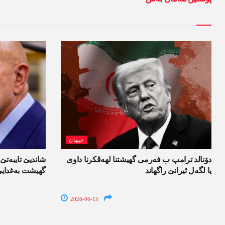
جیھان
دۆنالد ترامپ ب فەرمی گھیشتنا لھەڤکرنا داوی
شاندیێ تایبەتێ 
یا لگەل ئیرانێ راگھاند
گھیشت بەغدای
2026-06-15