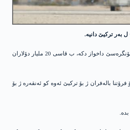
چەند رایەدارێن ئامەریکی ژ بۆ رۆژنامەیا «زە وال سترێت جۆرنال» ئەشکەرە کرنە، ئیدارەیا جۆ بایدن ژ کۆنگرەسێ داخواز دکە، ب قاسی 20 ملیار دۆلاران
بەلێ مەرجێ کۆنگرەسێ ژ بۆ فرۆتنا بالەفران ژ بۆ ترکیێ ئەوە کو ئەنقەرە ژ بۆ