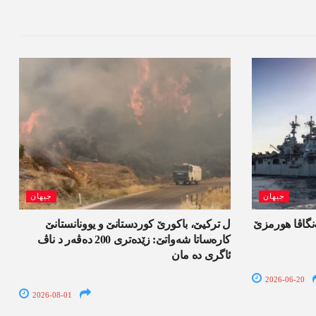
جیھان
جیھان
ەنگاڤا ھورمزێ
ل ترکیێ، باکورێ کوردستانێ و یوونانستانێ
کارەساتا شەواتێ: زێدەتری 200 دەڤەر د ناڤ
ئاگری دە مان
2026-06-20
2026-08-01