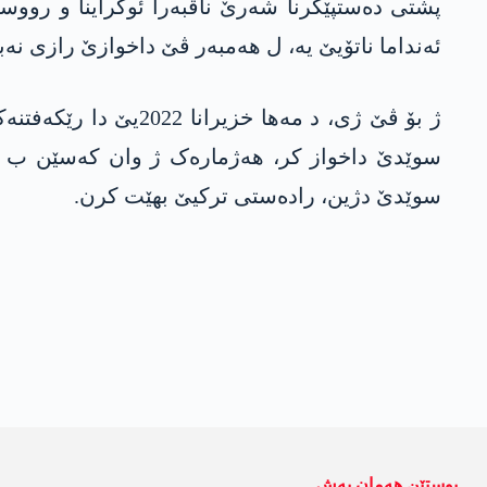
پشتی دەستپێکرنا شەرێ ناڤبەرا ئوکراینا و رووسیا
ئەنداما ناتۆیێ یە، ل ھەمبەر ڤێ داخوازێ رازی نەبوو
ژ بۆ ڤێ ژی، د مەھا 
سوێدێ داخواز کر، ھەژمارەک ژ وان کەسێن ب تۆمە
سوێدێ دژین، رادەستی ترکیێ بهێت کرن.
پوستێن ھەمان بەش