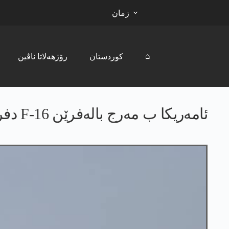
زمان
⌂
کوردستان
رۆژھەلاتا ناڤین
ئامەریکا ب مەرج بالەفرێن F-16 دفرۆشە ترکیێ