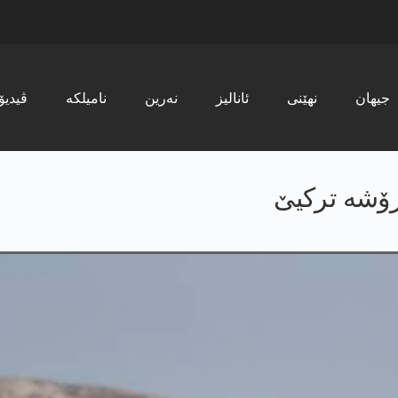
جیھان
نھێنی
ئانالیز
نەرین
نامیلکە
ڤیدیۆ