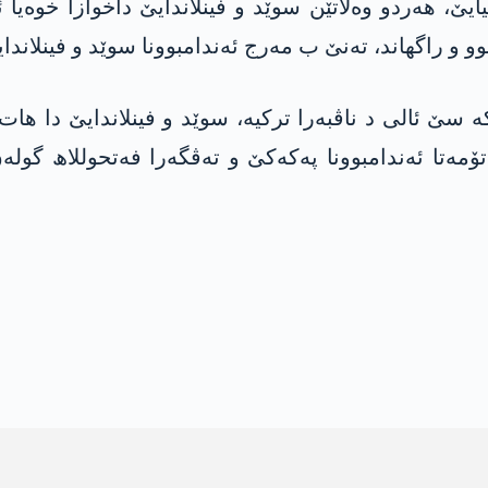
یێ، ھەردو وەلاتێن سوێد و فینلاندایێ داخوازا خوەیا 
 و راگھاند، تەنێ ب مەرج ئەندامبوونا سوێد و فینلاندایێ
خزیرانا 2022یێ دا رێکەفتنەکە سێ ئالی د ناڤبەرا ترکیە، سوێد و فینل
تا ئەندامبوونا پەکەکێ و تەڤگەرا فەتحوللاھ گولەن د