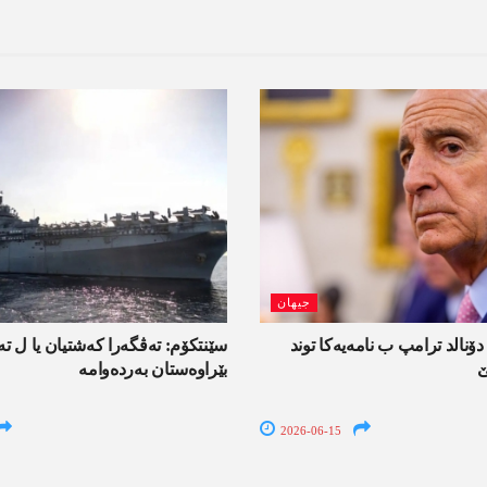
جیھان
دۆنالد ترامپ ب نامەیەکا توند
سێنتکۆم: تەڤگەرا کەشتیان یا ل ت
ێ
بێراوەستان بەردەوامە
2026-06-15