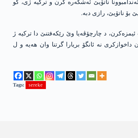
ئەندامبوونا ناتۆیێ ئەشکەرە کرن و ترکیە ژی، کو
 بۆ ناتۆیێ، رازی دبە.
اندایێ دا ھات ئیمزەکرن، د چارچۆڤەیا وێ رێکەفتنێ دا ترکیە ژ
اخوازکری نە ئانگۆ بریارا گرتنا وان ھەیە و ل
Tags:
sereke