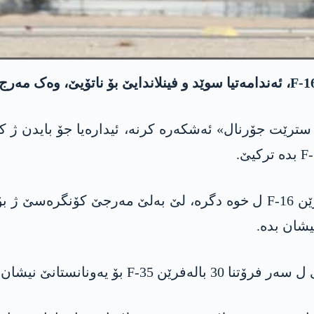
ھەرواھا ھات راگەھاندن کو ئەڤ داخواز 40 بالەفرێن F-16 ل خوە دگرە، لێ 
یشان بدە.
 یەونانستانێ نیشان بدە.