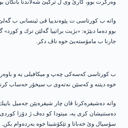
وه‌رگرت بوو، كارێ وی ل تركیێ شه‌لاندنا بانكان بوو، ب
بوو ده‌ما دبێژه‌: «بژیت براتییا گه‌لێن ترك و كورد» گ
جارنا ب مامۆسته‌یێ خوه‌ ناڤ دكر.
ب كورتاسی كه‌سه‌كی چه‌پ و میكافیلی یه‌ و باوه‌رى 
خوه‌ دیتنه‌ و كه‌سێن نه‌ته‌وی ب سیخۆر حه‌ساب كرنه
واته‌ ده‌شیفره‌كرنا ڤان چار شیفره‌یێن جه‌میل باییك 
ده‌ستنیشان كری یه‌، میتودا كو ده‌ڤ ژ دۆزا كوردى و م
سۆسیال وێ خه‌باتا و تێكۆشینا خوه‌ به‌رده‌وام بكن.