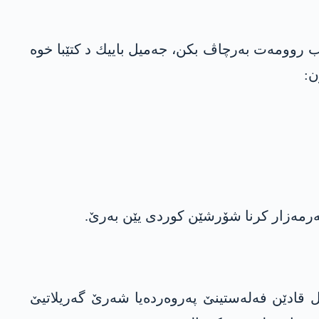
ن ب روومه‌ت به‌رچاڤ بكن، جه‌میل باییك د كتێبا خوه‌
اد تركه‌ و ب فكر چه‌په‌‌، ئه‌ندامێ پارتییا كاركه‌رێن تركیێ بوو د سالێن 60ان ده‌، ل قادێن فه‌له‌ستینێ په‌روه‌رده‌یا شه‌رێ گه‌ریلاتیێ