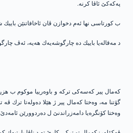
په‌كه‌كێ ئاڤا كرنه‌.
ب كورتاسی نها ئه‌م دخوازن ڤان ئاخافاتنێن باییك شیر
د مه‌قاله‌یا باییك ده‌ چارگوشه‌یه‌ك هه‌یه‌، ئه‌ڤ چار
كه‌مال پیر كه‌سه‌كی تركه‌ و باوه‌رییا موكوم ب هزر
گۆتنا مه‌، وه‌ختا كه‌مال پیر ژ هێلا ده‌وله‌تا ترك ڤ
وه‌ختا كۆنگره‌یا دامه‌زراندنێ ل ده‌ردوورێن ئامه‌د
ڤه‌كۆله‌ر: كه‌مال تو تركى كارێ ته‌ د ناڤا پارتیه‌ك ك