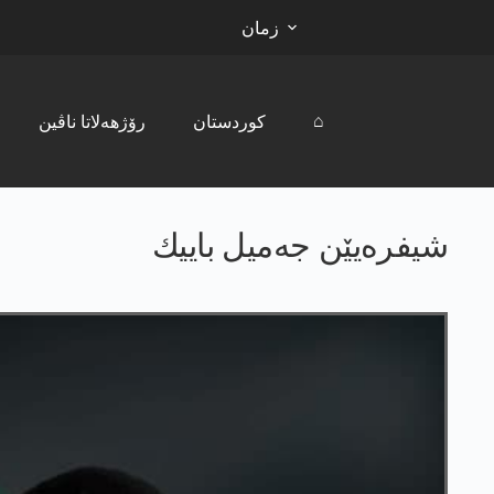
زمان
⌂
کوردستان
رۆژھەلاتا ناڤین
شیفره‌یێن جه‌میل باییك