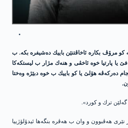
كو مرۆڤ بكاره‌ ئاخاڤتنێن باییك ده‌شیفره‌ بكه‌. ب
 باییك ژ بۆ ئاژنسا ئانەفێ یا پارتیا خوه‌ ئاخڤی و هنه‌ك مژار ب لیستكه‌كا
م ده‌ركه‌ڤه‌ هۆلێ یا كو باییك ب خوه‌ دبێژه‌ وه‌ختا
ن.
 گه‌لێن ترك و كورد».
نێری هه‌ڤبوون و وان ب هه‌ڤره‌ بنگه‌ها ئیدۆلۆژییا