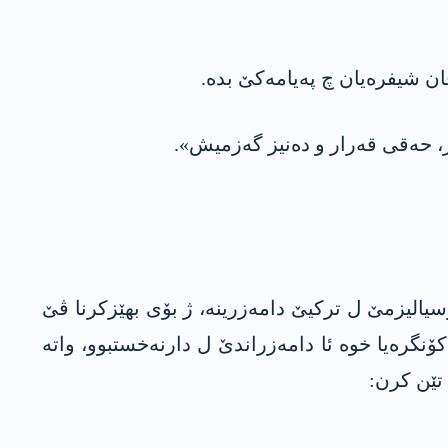
 شیفره‌یان چ په‌یامه‌كێ بده‌.
ر، حه‌قى قه‌رار و ده‌نیز گه‌زمیش».
ۆسیالیزمێ ل تركیێ دامه‌زرینه‌، ژ بۆی بهێزكرنا ڤێ
ۆنگره‌یا خوه‌ ئا دامه‌زراندێ ل دارنه‌خستبوو، واته‌
 تێن كرن: