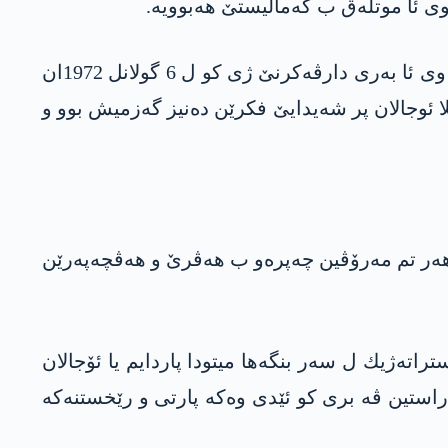
 وی ئا موتله‌ق ب كه‌مالیستێ هه‌بوویه‌.
واته‌ ب كورتاسی ت پێوه‌ندییا ڤی ئینسانی ب گه‌لێ كورد ڤه‌ تونه‌ و ت خه‌باتا وی ژی بۆ كوردان تونه‌، گۆتنا وی ئا به‌ری دارڤه‌كرنێ ژی كو ل 6 گولانل 1972ان
وللا ئوجالان پر شه‌یدایێ فكرێن ده‌نیز گه‌زمیش بوو و
‌ر تم مه‌رۆڤین چه‌پره‌و ب هه‌ڤرێ و هه‌ڤچه‌په‌رێن
راته‌ژیك ل سه‌ر بنگه‌ها میتودا پاردایم یا ئۆجا‌لان
راستین ڤه‌‌ بری كو ئێدى وه‌كه‌ پارتی و رێخستنه‌كه‌