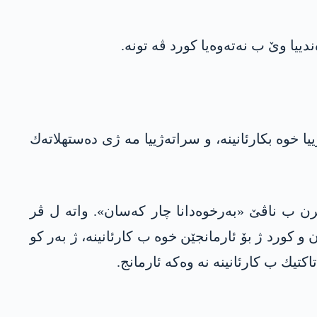
 خوه‌ بکارئانینە، و سراته‌ژییا مه ‌ژى ده‌ستهلاته‌ك
كرن ب ناڤێ «به‌رخوه‌دانا چار كه‌سان». واته‌ ل ڤر
و كورد ژ بۆ ئارمانجێن خوه‌ ب كارئانینه‌، ژ به‌ر كو
تیك ب كارئانینه‌ نه‌ وه‌كه‌ ئارمانج.