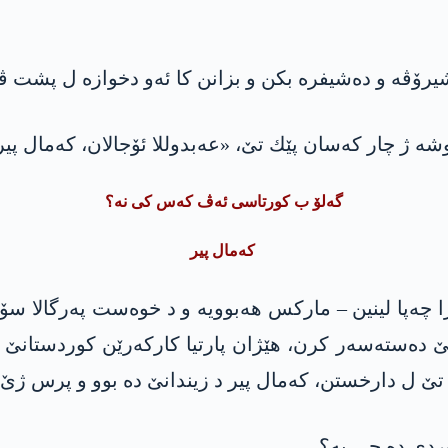
ۆڤه‌ و ده‌شیفره‌ بكن و بزانن كا ئه‌و دخوازه‌ ل پشت ڤان
گوشه‌ ژ چار كه‌سان پێك تێ، «عه‌بدوللا ئۆجالان، كه‌مال پی
گه‌لۆ ب كورتاسی ئه‌ڤ كه‌س‌ كی نه‌؟
كه‌مال پیر
ا چه‌پا لینین – ماركس هه‌بوویه‌ و د خوه‌ست په‌رگالا س
ه‌ تێ ده‌سته‌سه‌ر كرن، هێژان پارتیا كاركه‌رێن كوردستانێ ك
ێ تێ ل دارخستن، كه‌مال پیر د زیندانێ ده‌ بوو و پرس ژێ
وردی ده‌ چی یه‌؟