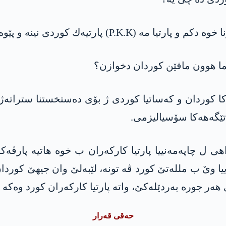
 و پێوه‌ندییا وێ ب نه‌ته‌وه‌یا كورد ڤه‌ تونه‌.
‌، چما هوون مافێن كوردان دخوازن؟
كا كوردان و كه‌ساتیا كوردى ژ بۆی ده‌ستخستنا ستراته‌ژییا
تێگه‌هه‌كا سۆسیالیزمی.
 ل چاپه‌مه‌نییا پارتیا كاركه‌ران ب خوه‌ هاتیه‌ پارڤه‌
یا وێ ب ملله‌تێ كورد ڤه‌ تونه‌‌، لێبه‌لێ وان جیهێ كوردان 
ر جوره‌ به‌ردێله‌كێ، واته‌ پارتیا كاركه‌ران كورد وه‌كه‌ تاك
حه‌قى قه‌رار