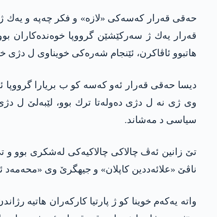
حه‌قی قه‌رار كه‌سه‌كی «لازه»‌ و فكر چه‌په‌ و یه‌ك ژد
قه‌رار یه‌ك ژ سه‌ركێشێن گرو‌وپا خوه‌نده‌كاران بوو
هاتبوو ئاڤاكرن، ئێنجام شه‌ره‌كی خویناوى ل دژى خ
دیسا حه‌قی قه‌رار ئه‌و كه‌سه‌ كو ب بریارا گرووپا ئ
وی ژی نه‌ ل دژی ده‌وله‌تا ترك بوو، لێبه‌لێ ل دژی
سیاسی د مه‌شاند.
تێ زانین ئه‌ڤ چالاكی‌ چالاكیه‌كی له‌شكرى بوو و ت
ناڤێ «علائه‌ددین كاپلان» و جیهگرێ وی «محه‌مه‌د 
واته‌ یه‌كه‌م خوینا كو ژ پارتیا كاركه‌ران هاتیه‌ رژ