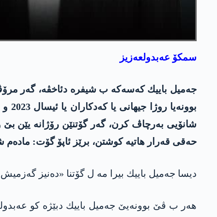
سمكۆ عه‌بدولعه‌زیز
جه‌میل باییك كه‌سه‌كه‌ ب شیفره‌ دئاخڤه‌، گه‌ر مرۆ
بوون
شانۆیی به‌رچاڤ کرن، گه‌ر گۆتنێن رۆژانه‌ یێن بێ واته
حه‌قی قه‌رار هاتیه‌ كوشتن، برێز ئاپۆ گۆت: مادەم شه‌
دیسا جه‌میل باییك بیرا مه‌ ل گۆتنا «ده‌نیز گه‌زمیش» 
هه‌ر ب ڤێ بوونه‌یێ جه‌میل باییك دبێژه‌ كو عه‌بدول