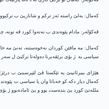
كه‌مال: به‌لێ راسته‌ ئه‌ز تركم و شانازیێ ب تركبوونا خوه‌ دكم و پارتیا مه‌ (P.K.K) پارتیه‌ك كوردى نینه‌
ڤه‌كۆله‌ر: مادام پێوه‌ندی ب نه‌ته‌وا كورد ڤه‌ تونه
كه‌مال: مه‌ مافێن كوردان نه‌خوه‌ستنه‌، ته‌نێ مه‌ خا
سیاسی یه‌ ژ بۆی برێڤه‌برنا ده‌وله‌تا تركیێ ل سه‌ر 
هێژای ببیرئانینێ یه‌ تێكستا ڤێ لێپرسینێ ب درێژاهی
كه‌مال دیار دكه‌ كو خه‌باتا وان یا سیاسی ت پێوه‌ندی
ملله‌تێ كورد یێ بنده‌ست بوو و یێ ئاماده‌بوو ژ بۆی هه‌