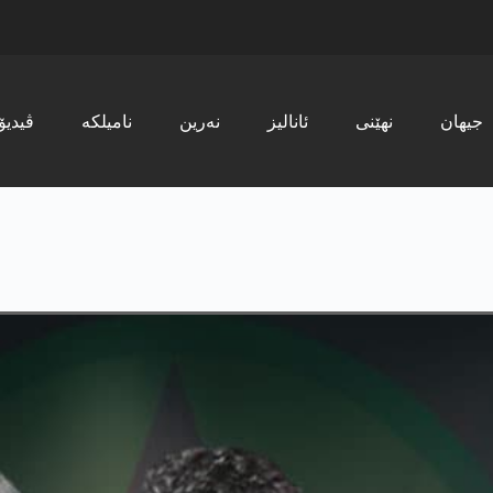
جیھان
نھێنی
ئانالیز
نەرین
نامیلکە
ڤیدیۆ