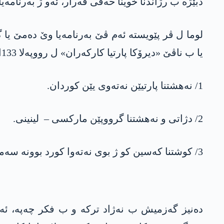
دبێژه‌ ب رژاندنا خوینا حه‌قی قه‌رار، ئه‌و ژ به‌رنامه‌یا
لوما ل ڤر پێویسته‌ ئه‌م ڤێ به‌رنامه‌یا وێ ده‌مێ یا 
یا ب ناڤێ «دیرۆكا پارتیا كاركه‌ران» ل رووپه‌لا 133ان دبێژه‌: «به‌رنامه‌یا وێ گرووپێ ئه‌ڤ خالێن ل ژوور بوون:
1/ نه‌هشتنا پارتیێن نه‌ته‌وی یێن كوردان.
2/ دژاتى و نه‌هشتنا گرووپێن ماركسى – لینینى.
3/ كوشتنا كه‌سین كو ژ بوی نه‌ته‌وا كورد بوونه‌ سه‌مبول و كه‌سێن كو رێزا وان ل جه‌م گه‌لێ كورد هه‌یه‌ و شه‌رمه‌زار كرنا شۆرشێن كوردی یێن به‌رێ.