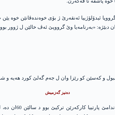
 خوه‌ پاشڤه‌ نا ڤه‌گه‌رن.
گرووپا ئیدۆلۆژییا ئه‌نقه‌رێ ژ بۆی خوه‌نده‌ڤانێن خوه‌ یێ
ده‌نیز گه‌زمیش
ده‌نیز گه‌زمیش ب نه‌ژ