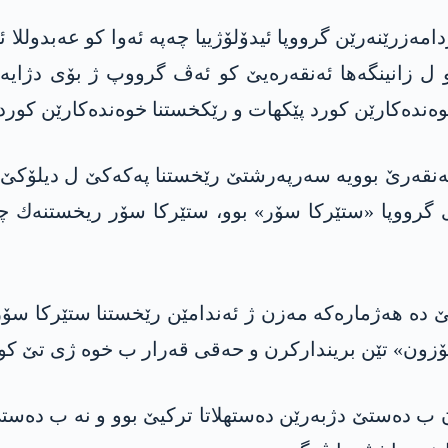
امه‌زرێنه‌رێن گرووپا ئیدۆلۆژییا چه‌په‌ ئه‌وا كو عه‌بدوللا
 ل زانینگه‌ها ئه‌نقه‌ره‌یێ كو ئه‌ڤ گرووپ ژ بۆی دژایه‌
وه‌نده‌كارێن كورد پێكهات و رێكخستنا خوه‌نده‌كارێن كو
ه‌نقه‌رێ بوویه‌ سه‌رپه‌رشتێ رێخستنا په‌كه‌كێ ل دیلۆكێ ك
 گرووپا «ستێركا سۆر» بوو، ستێركا سۆر ریخستنه‌ك چه‌پ
ێ ده‌ هه‌ژماره‌كه‌ مه‌زن ژ ئه‌ندامێن رێخستنا ستێركا س
ئۆزون» تێن برینداركرن و حه‌قی قه‌رار ب خوه‌ ژى تێ ك
اندن ب ده‌ستێ دژبه‌رێن ده‌ستهلاتا تركیێ بوو و نه‌ ب ده‌س