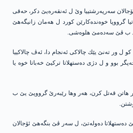
 ئۆجالان سه‌رپه‌رشتییا وێ ل ئه‌نقه‌ره‌یێ دكر، حه‌قى
تیا گرووپا خوه‌نده‌كارێن كورد ل هه‌مان زانیگه‌هێ
رد ب ڤێ سه‌ده‌مێ هلوه‌شی.
و ل ور ته‌نێ یێك چالاكی ئه‌نجام دا، ئه‌ڤ چالاكییا
گر بوو و ل دژى ده‌ستهلاتا تركیێ خه‌باتا خوه‌ یا
ۆر هاتن قه‌تل كرن، هه‌ر وها رێبه‌رێ گرووپێ یێ ب
وشتن.
تێ ده‌ستهلاتا ده‌وله‌تێ، ل سه‌ر ڤێ بنگه‌هێ ئۆجالان