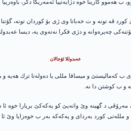
 هه‌موو كارینا خوه‌ دژایه‌تییا ئه‌مه‌ریكا دكر، باوه‌رییا
ۆتنه‌كی چه‌پره‌وانه‌ و دژى فكرا نه‌ته‌وی یه‌، دیسا عه‌بد
عه‌بدوللا ئۆجالان
ب كه‌مالیستێ و میساقا مللى یا ده‌وله‌تا ترك هه‌یه‌ و هه
‌ و ب كوشتن دا نه‌.
مه‌رۆڤى د گهینه‌ وێ واته‌یێ كو په‌كه‌كێ بریارا خوه‌ ئا ست
لله‌تی كورد به‌ردای‌ و په‌كه‌كه‌ به‌ر ب‌ خوه‌زایا وێ ئا 