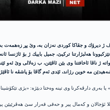
ڤ ژ دیرۆك و جڤاكا كوردى نه‌زان به‌، وێ پڕ زه‌همه‌ت به‌ 
ه‌یا روژا جیهانی یا كه‌دكاران یا ئیسال 2023 و نێزکبوونا هه‌لبژارتنا تركیێ، جمیل
‌ ژ ناڤا ئاخافتنا وی بێن ئاڤێتن، ب زه‌لالی وێ ئه‌و ئێنجا
هیدێن مه‌ خوین رژاند، ئێدی ئه‌م گاڤا بۆ پاشڤه‌ نا ئاڤێژ
یا به‌ری دارڤه‌كرنا وی تینه‌ وه‌ختا دبێژه‌: «بژی تێكۆشینا
لا ئۆجالان و كه‌مال پیر و حه‌قى قه‌رار سێ هه‌ڤرێیێن پر 