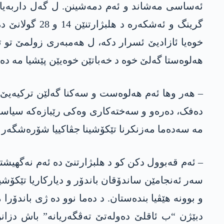
ئەساسی مەشاند و ئەم دمەشینن. ل گەل داربەیا 
گرینگ و ئەشک
خوەیا ئازادیێ ئسرار دکە، ل ھەمبەری زولمێ تو 
ھەلوەستا گەلێ خوە د خەباتێن خوەیێن پێشیا مە دە
– ھەر وھا ئەم ھەلوەست و سەکنا گەلێن ترکیەیێ 
مە سەدەما مەزنکرنا تێکۆشینا جڤاکییا شۆرەشگەر و
– ئەم قەبوول دکن کو د ھلبژارتنێ دە ئەم نەگھیش
سەر ئەنجامێن ساندۆقان باندۆر و دیارکاریا تێکۆش
و بوونە ھێڤیا بندەستان. د دەما نوو دە ژی باندۆر
دبێژن “ب ئاقلێ دەولەتێ تەڤگەریانە” باش دزانن