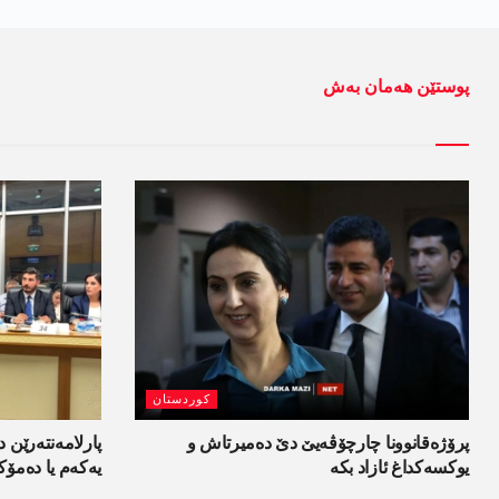
پوستێن ھەمان بەش
کوردستان
پرۆژەقانوونا چارچۆڤەیێ دێ دەمیرتاش و
پارلامەنتەرێن د
یوکسەکداغ ئازاد بکە
یەکەم یا دەمۆک