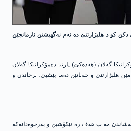
دکن کو د ھلبژارتنێ دە ئەم نەگھیشتن ئارمانجێن
یکا گەلان (ھەدەکێ) پارتیا دەمۆکراتیکا گەلان
ێن ھلبژارتنێ و خەباتێن دەما پێشیێ، نرخاندن و
مەشاندن مە ب ھەڤ رە تێکۆشین و بەرخوەدانەکە