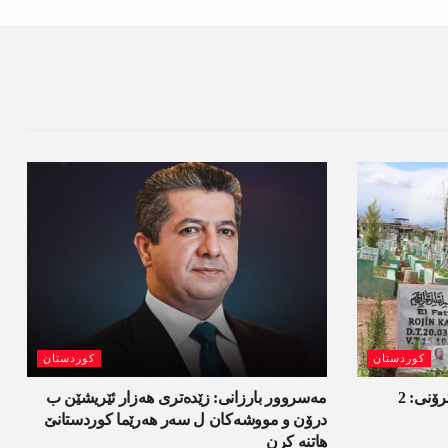
کوردستان
کوردستان
ل ئامەدێ ئۆپەراسیۆنا تاوانێن ئەلکترۆنی: 2
مەسروور بارزانی: زێدەتری ھەزار ئێریشێن ب
درۆن و مووشەکان ل سەر ھەرێما کوردستانێ
ھاتنە کرن