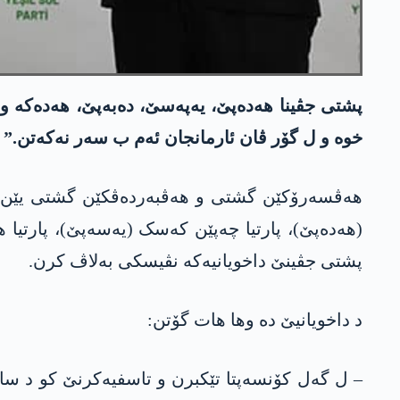
پشتی جڤینا ھەدەپێ، یەپەسێ، دەبەپێ، ھەدەکە و د
خوە و ل گۆر ڤان ئارمانجان ئەم ب سەر نەکەتن.”
ھەڤسەرۆکێن گشتی و ھەڤبەردەڤکێن گشتی یێن کۆنگ
(ھەدەپێ)، پارتیا چەپێن کەسک (یەسەپێ)، پارتیا 
پشتی جڤینێ داخویانیەکە نڤیسکی بەلاڤ کرن.
د داخویانیێ دە وھا ھات گۆتن:
– ل گەل کۆنسەپتا تێکبرن و تاسفیەکرنێ کو د س