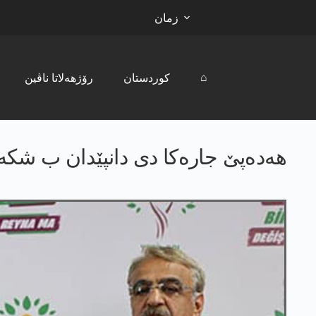
زمان
⌂
کوردستان
رۆژھەلاتا ناڤین
هەدەپێ جارەکا دی دانپێدان ب شکەست