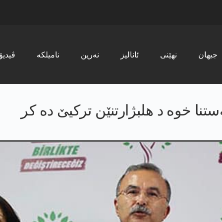
جیھان
نھێنی
ئانالیز
نەرین
نامیلکە
ڤیدیۆ
نا خوە د هلبژارتنێن ترکیێ دە کر