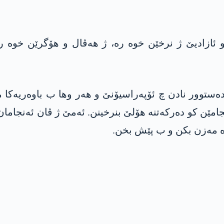
 ئازادیێ ژ نرخێن خوە رە، ژ ھەڤال و ھۆگرێن خوە ر
 دەستوور نادن چ ئۆپەراسیۆنێ و ھەر وھا ب باوەریەکا
مێن کو دەرکەتنە ھۆلێ بنرخینن. ئەمێ ژ ڤان ئەنجامان 
وە مەزن بکن و ب پێش بخن.