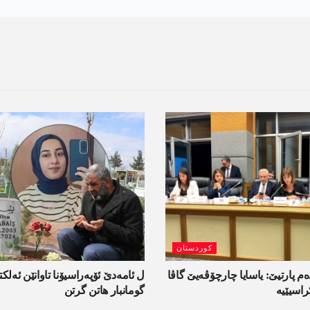
کوردستان
ەم پارتیێ: یاسایا چارچۆڤەیێ گاڤا
راسیێیە
گومانبار ھاتن گرتن