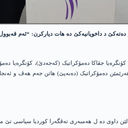
ەتەکێ د داخویانیەکێ دە ھات دیارکرن: “ئەم قەبوول 
رەیا جڤاکا دەمۆکراتیک (کەجەدێ)، کۆنگرەیا دەمۆکرات
ھەرێمێن دەمۆکراتیک (دەبەپێ) ھاتن جەم ھەڤ و ئەنجام
الێن داوی دە ل ھەمبەری تەڤگەرا کوردیا سیاسی تێ 