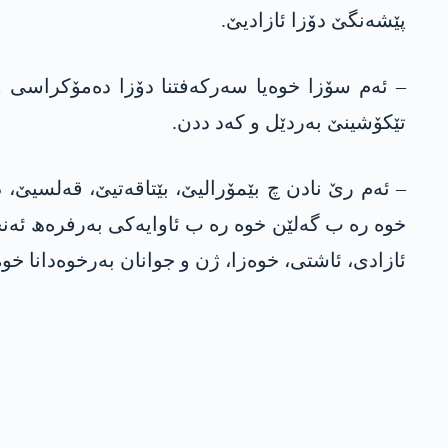
پێشەنگێ دۆزا ئازادیێ.
– ئەم سۆزا خوەیا سەرکەفتنا دۆزا دەمۆکراسی و
تێکۆشینێ بەردێل و کەد ددن.
– ئەم رێ نادن چ بێمۆرالیێ، بێتاقەتیێ، قەلسیێ،
خوە رە ب گەلێن خوە رە ب ئاوایەکی بەرفرەھ ئەنجا
ئازادی، ئاشتی، خوەزا، ژن و جوانان بەرخوەدانا خ