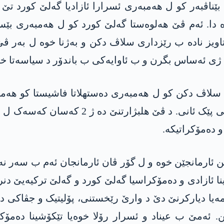
بێناڤبەر کو ل ھەمبەری ئسرارا ئازادیا گەلێ کورد ت
ەرە د ھلبژارتنێن 14 و 28 گولانێ دە دا. ئەم ڤێ ھەلوەستا گەلێ کورد کو 
تاویز نادە ب رێزداری سلاڤ دکن و بەژنا خوە ل بەر 
 ژی ئەساس بگرن و ب ئاوایەکی ب باندۆر د سیاسەتا خوە
سلاڤ دکن کو ل ھەمبەری دەستھلاتا فاشیستا کو ھەموو
دەفک، دەرەو و سەختەکاری وەکی رێبازەکە 
 دەمۆکراتیکە.
تن ئارمانجێن خوە و ل گۆر ڤان ئارمانجان ئەم ب سەر ن
ینا ئازادی و دەمۆکراسیا گەلێ کورد و گەلێ ترکیەیێ 
ا مەیا دیارکرنێ دێ د وارێ رێخستنی، پۆلیتیک و جڤاکی
. ئەمێ ب عیناد و ئسرار رۆلا خوەیا تێکۆشینا دەمۆ