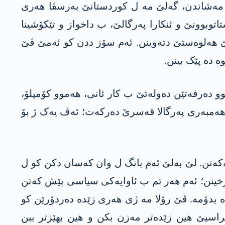
ێ مەشاندن، گەلێ مە ل کوردستانێ بەرسڤا ھەری
ل ھەمبەری بێستاتوبوونێ و ئنکارا پەرگالێ، ب داخواز و تێکۆشینا
ڤێ ھەلوەستێ دتەوینن. ئەم سۆز ددن کو ئەمێ ڤێ
 دە پێک بینن.
 دەرفەتێن دەولەتێ ب کار ئانی، ھەموو کۆمپلۆ،
سیاسی پێک ئانی. د ڤێ ھلبژارتنێ دە ژ 2 کەسان کەسەک ل ھەمبەری پەرگالا قەسرێ دەرکەت؛ ئەڤ یەک ژ بۆ
ەکەتن. لێ بەلێ ئەم بانگ ل وان کەسان دکن کو ل
دنرخینن؛ ئەم ھەر تم ب ئاوایەکی سیاسی پێش کەتن
 دە بدۆمە. ڤێ رۆلا مە ژی ھەری زێدە دەردۆرێن کو
کراسیێ ھین زێدەتر مەزن بکن و ھین بھێزتر ببن