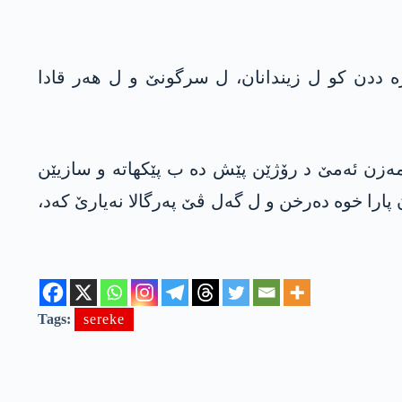
ە ددن کو ل زیندانان، ل سرگونێ و ل ھەر قادا
 مەزن ئەمێ د رۆژێن پێش دە ب پێکھاتە و سازیێن
پارا خوە دەرخن و ل گەل ڤێ پەرگالا نەیارێ کەد،
Tags:
sereke