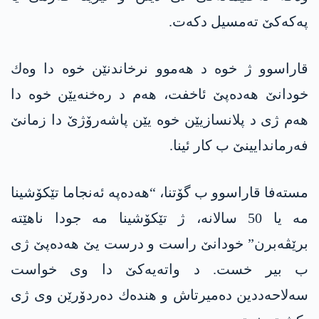
په‌كه‌كێ تەمسیل دکەت.
قاراسوو ژ خوە د هەموو نرخاندنێن خوە دا وه‌ك
خودانێ هه‌ده‌پێ ئاخفت، هەم د رەخنەیێن خوە دا
هەم ژی د پلانسازیێن خوە یێن پاشه‌رۆژێ دا زمانێ
فەرماندایینێ ب کار ئینا.
مسته‌فا قاراسوو ب گۆتنا، “هه‌ده‌په‌ ئەنجاما تێکۆشینا
مە یا 50 سالانە، ژ تێکۆشینا مە جودا ناهێته‌
برێڤەبرن” خودانێ راست و درست یێ هه‌ده‌پێ ژی
ب بیر خست. د واتەیەکێ دا وی خواست
سه‌لاحه‌ددین دەمیرتاش و هنده‌ك دەردۆرێن وی ژی