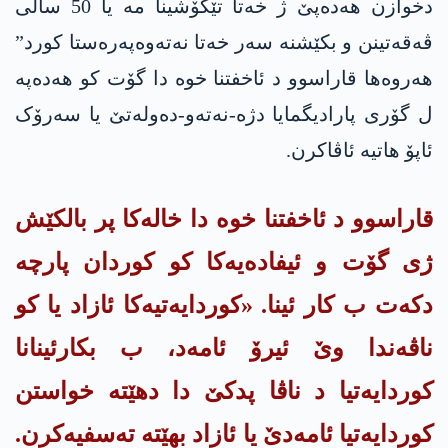
دخوازن هه‌ده‌پێ ژ خەتا تێکۆشینا مە یا 50 سالی
ڤه‌قه‌تینن و بکێشنه‌ سەر خەتا نەتەوەپەرەستا کورد”
هەروه‌ها قاراسوو د ئاخفتنا خوە دا گۆت کو هه‌ده‌په‌
ل گۆری پارادیگمایا دژه‌-نەتەو-دەولەتێ یا سەرۆک
ئاپۆ هاتیە ئاڤاکرن.
قاراسوو د ئاخفتنا خوە دا خالەکا پر بالکێش
ژی گۆت و ئیفادەیەکا کو کوردان پارچە
دکەت ب کار ئینا. «کوردایەتیەکا ئازاد یا کو
ناڤەندا وێ ئیرۆ ئامەد، ب بكارئینانا
کوردایەتیا د ناڤا پدکێ دا دهێته‌ خواستن
کوردایەتیا ئامەدێ یا ئازاد بهێته‌ ته‌سفیەکرن.