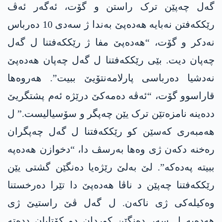
گه‌ل چەپێن ترک راستن و گۆت، ئەگەر ئەڤ
رێككه‌فتن نه‌بایه‌ هه‌ده‌پێ بەندا ژ سەدی 10 دەرباس
نەدکر و گۆت، “هه‌ده‌پێ مفا ژ رێككه‌فتنا ل گه‌ل
چه‌پان دیت. بێی رێككه‌فتنا ل گه‌ل چەپان هه‌ده‌پێ
نه‌دشیا ده‌رباسی پارلامه‌نتۆیێ ببیت”. هەروه‌ها
قاراسوو گۆت، “ئەڤه‌ دەمەکێ درێژە ئەم پشتگریێ
دده‌ینه‌ نامزەتێن ترک یێن چەپگر و سۆسیالیست.” ل
هەمبەری کەسێن کو رێككه‌فتنا ل گه‌ل چەپگران
رەخنە دکه‌ن ژی وه‌ها بەرسڤ دا، “دخوازن هه‌ده‌په‌
ببیته‌ په‌ده‌كه‌”. لێ بەلێ رێژەیا دەنگێن گشتی یێن
رێككه‌فتنا چەپێن د ناڤا هه‌ده‌پێ دا تێرا دەرخستنا
وەکیلەکی ژی ناکەن. ل گەل ڤێ راستیێ ژی
هه‌ده‌په‌ ل سەر دەنگێن کوردان دو كۆتایان دده‌ته‌