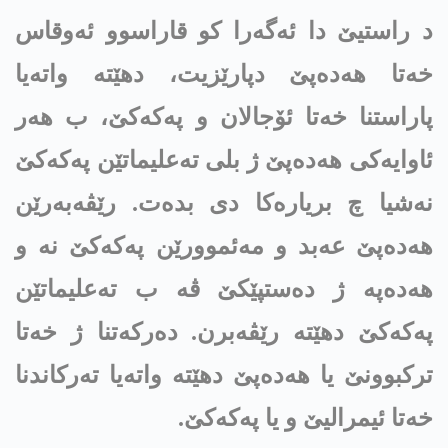
د راستیێ دا ئه‌گه‌را کو قاراسوو ئەوقاس
خەتا هه‌ده‌پێ دپارێزیت، دهێته‌ واتەیا
پاراستنا خەتا ئۆجالان و په‌كه‌كێ، ب هەر
ئاوایه‌كی هه‌ده‌پێ ژ بلی ته‌علیماتێن په‌كه‌كێ
نه‌شیا چ بریارەکا دی بده‌ت. رێڤەبەرێن
هه‌ده‌پێ عه‌بد و مه‌ئموورێن په‌كه‌كێ نە و
هه‌ده‌په‌ ژ دەستپێکێ ڤە ب ته‌علیماتێن
په‌كه‌كێ دهێته‌ رێڤەبرن. دەرکەتنا ژ خەتا
ترکبوونێ یا هه‌ده‌پێ دهێته‌ واتەیا تەرکاندنا
خەتا ئیمرالیێ و یا په‌كه‌كێ.