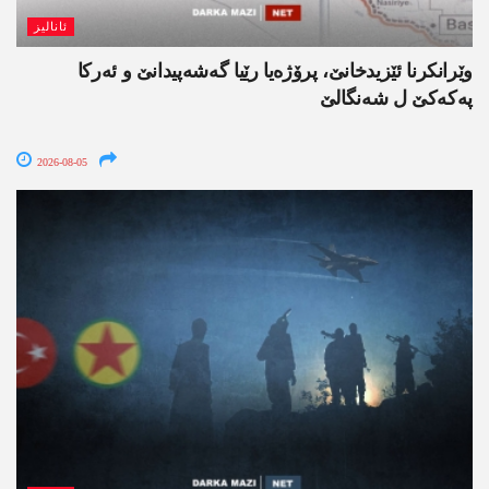
ئانالیز
وێرانکرنا ئێزیدخانێ، پرۆژەیا رێیا گەشەپیدانێ و ئەرکا
پەکەکێ ل شەنگالێ
2026-08-05