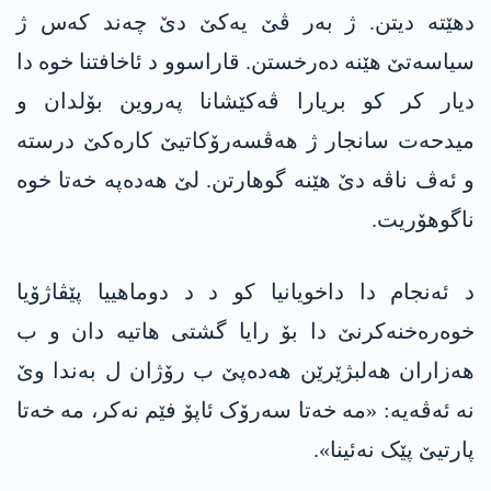
دهێته‌‌ دیتن. ژ بەر ڤێ یەکێ دێ چەند کەس ژ
سیاسەتێ هێنه‌ دەرخستن. قاراسوو د ئاخافتنا خوە دا
دیار کر کو بریارا ڤه‌كێشانا په‌روین بۆلدان و
میدحه‌ت سانجار ژ هەڤسەرۆکاتیێ كاره‌كێ درسته‌
و ئەڤ ناڤه‌ دێ هێنه‌ گوهارتن. لێ هه‌ده‌په‌ خەتا خوە
ناگوهۆریت.
د ئەنجام دا داخویانیا کو د د دوماهییا پێڤاژۆیا
خوەرەخنەکرنێ دا بۆ رایا گشتی هاتیه‌ دان و ب
هەزاران هه‌لبژێرێن هه‌ده‌پێ ب رۆژان ل بەندا وێ
نە ئەڤەیه‌: «مە خەتا سەرۆک ئاپۆ فێم نەکر، مە خەتا
پارتیێ پێک نه‌ئینا».