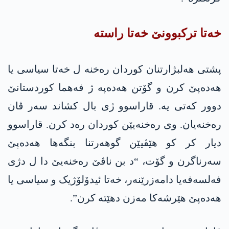
خەتا ترکبوونێ خەتا راستە
پشتی هه‌لبژارتنان کوردان رەخنە ل خەتا سیاسی یا
هه‌ده‌پێ کرن و گۆتن هه‌ده‌په‌ ژ فەهما کوردستانێ
دوور کەتی یە. قاراسوو ژی بال کشاند سەر ڤان
رەخنەیان. وی رەخنەیێن کوردان رەد کرن. قاراسوو
دیار کر کو هێڤیێن گوهەرتنا بنگەها هه‌ده‌پێ
سه‌رناگرن و گۆت، “د بن ناڤێ رەخنەیێ دا ل دژی
فەلسەفەیا دامەزرێنەر، خەتا ئیدۆلۆژیک و سیاسی یا
هه‌ده‌پێ هێرشه‌كا مەزن دهێته‌ کرن”.