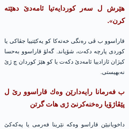
هێرش ل سەر کوردایەتیا ئامەدێ دهێته‌
کرن».
قاراسوو ب ڤی رەنگی خەتەکا کو یه‌كێتییا جڤاکی یا
کوردی پارچە دکەت، شۆپاند. گەلۆ قاراسوو بەحسا
كیژان ئازادییا ئامەدێ دکەت یا کو هێژ کوردان چ ژێ
نەبهیستی.
ب فەرمانا رایەدارێن وه‌ك قاراسوو رێ ل
پێڤاژۆیا رەخنەکرنێ ژی هات گرتن
داخویانیێن قاراسو وەکە نێرینا فەرمی یا په‌كه‌كێ