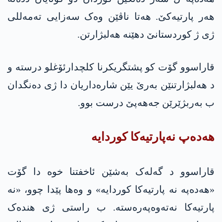
هه‌ر پارتیه‌كێ. هەتا ناڤێن وەک سەزایی تەمەللی
ژی ژ کوردستانێ دهێنه‌ هه‌لبژارتن.
قاراسوو گۆت کو پشتگریکرنا كلچدارئۆغلو درسته‌ و
د هه‌لبژارتنێن بەرێ یێن شارەداریان دا ژی دەنگدان
ب بەربژێرێن جه‌هه‌پێ درست بوو.
هه‌ده‌پ نەپارتیەکا کوردایە
قاراسوو د گەلەک بەشێن ئاخفتنا خوە دا گۆت
«هه‌ده‌په‌ نە پارتیەکا کوردایە» و وه‌ها پێدا چوو، «نە
پارتیەکا نەتەوەپەرەستە. ب راستی ژی هندەک