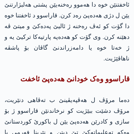
ئاخفتنێن خوە دا هەموو رەخنەیێن پشتی هه‌لبژارتنێ
یێن ل دژی هه‌ده‌پێ رەد کرن. قاراسوو د ئاخفتنا خوە
دا گۆت کو ئەڤ رەخنە ژ ئالیێ په‌ده‌كێ و میتێ ڤە
دهێنه‌ کرن. وی گۆت کو هه‌ده‌په‌ پارتیەکا ترکیێ یە و
ژ خەتا خوە یا دامەزراندنێ گاڤان بۆ پاشڤه‌
ناهاڤێژیت.
قاراسوو وەک خودانێ هه‌ده‌پێ ئاخفت
دەما مرۆڤ ل هەڤپەیڤینێ ب تەڤاهی دنێریت،
مرۆڤ دشێت ببێژیت کو نرخاندنێن قاراسوو ژ بۆ
سازی و کادرێن هه‌ده‌پێ یێن ل باکورێ کوردستانێ
وەکە ته‌علیماته‌كێ تێ دیتن و نێرینا فەرمی یا