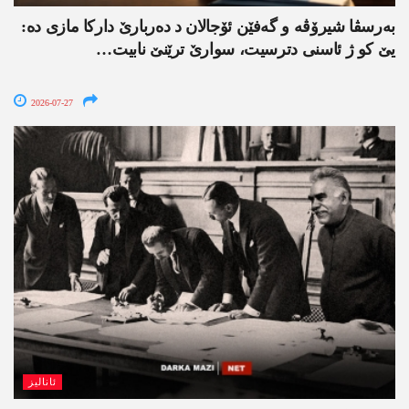
بەرسڤا شیرۆڤە و گەفێن ئۆجالان د دەربارێ دارکا مازی دە:
یێ کو ژ ئاسنی دترسیت، سوارێ ترێنێ نابیت…
2026-07-27
ئانالیز