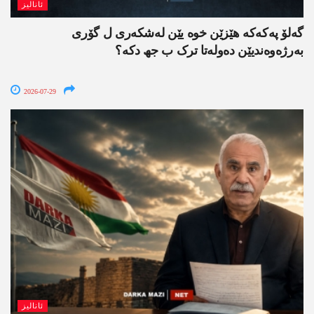
ئانالیز
گەلۆ پەکەکە ھێزێن خوە یێن لەشکەری ل گۆری
بەرژەوەندیێن دەولەتا ترک ب جھ دکە؟
2026-07-29
ئانالیز