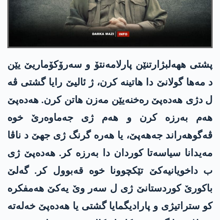
پشتی ههه‌لبژارتنێن پارلامەنتۆ و سەرۆکۆماریێ یێن
د مەها گولانێ دا هاتینه‌ كرن، ژ ئالیێ رایا گشتی ڤە
ل دژی هه‌ده‌پێ رەخنەیێن مەزن هاتن کرن. هه‌ده‌پێ
هەم به‌رزه‌ کرن و هەم ژی جه‌ماوه‌رێ خوە
ڤەگوهەراند جه‌هه‌پێ، یا هەره‌ گرنگ ژی جهێ د ناڤا
مه‌یدانا سیاسەتا كوردان دا‌ به‌رزه‌ کر. هه‌ده‌پێ ژی
ب داخویانیەکێ تێکچوونا خوە قەبوول کر. گەلێ
باکورێ کوردستانێ ژی ل سەر وێ یەکێ هەمفکرە
کو ستراتیژی و پارادیگمایا گشتی یا هه‌ده‌پێ خەلەتە