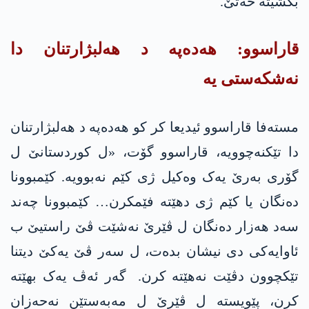
بکشیتە خەتێ.
قاراسوو: هه‌ده‌په‌ د هه‌لبژارتنان دا
نه‌شكه‌ستی یه‌
مسته‌فا قاراسوو ئیدیعا کر کو هه‌ده‌په‌ د هه‌لبژارتنان
دا تێكنه‌چوویه‌، قاراسوو گۆت، «ل کوردستانێ ل
گۆری بەرێ یەک وەکیل ژی کێم نەبوویە. كێمبوونا
دەنگان یا كێم ژی دهێته‌ فێمکرن… كێمبوونا چەند
سەد هەزار دەنگان ل ڤێرێ نه‌شێت ڤێ راستیێ ب
ئاوایەکی دی نیشان بدەت، ل سەر ڤێ یەکێ دیتنا
تێکچوون دڤێت نەهێته‌ کرن. گەر ئەڤ یەک بهێته‌
کرن، پێویستە ل ڤێرێ ل مەبەستێن نەحەزان