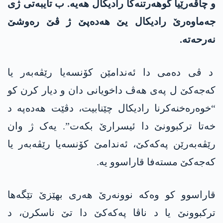
و چاڤەرێیا گوهەرتنەکا رادیکال هەیە. ب تایبەتی ژی
جه‌ماوه‌رێ رادیکال یێ هه‌ده‌پێ ژ ڤێ رەوشێ
نەرحەتە.
د ڤی دەمی دا ئەندامێن کۆنسەیا رێڤەبەر یا
كه‌جه‌كێ ل پەی هەڤ داخویانی دان و دیار کرن کو
“خوەرەخنەکرنا رادیکال چێنابیت، دڤێت هه‌ده‌په‌ د
خەتا ترکبوونێ دا ئیسرارێ بکەت”. یەک ژ وان
رێڤه‌به‌رێن په‌كه‌كێ، ئەندامێ کۆنسەیا رێڤەبەر یا
كه‌جه‌كێ مسته‌فا قاراسوو یە.
قاراسوو کو وەکە نوونەرێ هەری بهێزێ تێگەها
ترکبوونێ یا د ناڤا په‌كه‌كێ دا تێ ناسکرن، د