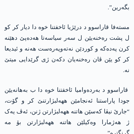
بگەرین”.
مسته‌فا قاراسوو د درێژیا ئاخفتنا خوە دا دیار كر كو
ل پشت رەخنەیێن ل سەر سیاسەتا هه‌ده‌پێ دهێنه‌
کرن په‌ده‌كه‌ و کوردێن نەتەوپەرەست هەنە و ئیدیعا
کر کو یێن ڤان رەخنەیان دکه‌ن ژی گرێدایی میتێ
نە.
قاراسوو د بەردەوامیا ئاخفتنا خوە دا ب به‌هانه‌یێن
جودا پاراستنا ئەنجامێن ههه‌لبژارتنێ کر و گۆت،
“جارێ نیڤا کەسێن هاتنە ههه‌لبژارتن ژنن، ئەڤ یەک
ژ هەژمارا وەکیلێن هاتنە ههه‌لبژارتن بۆ مە
گرنگترە”.