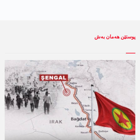
پوستێن ھەمان بەش