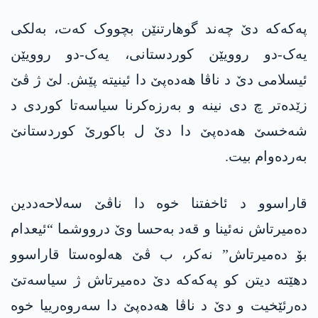
په‌كه‌كه‌ دێ چەند گوهارتنێن بچووک كه‌ت، بەلکی
یەک-دو روویێن کوردستانی، یەک-دو روویێن
ئیسلامی دێ د ناڤا هه‌ده‌پێ دا ئینیته‌ پێش. لێ ژ ڤێ
زێدەتر چ دی نینه‌ و به‌رزه‌كرنا سیاسەتا کوردی د
شەخسێ هه‌ده‌پێ دا دێ ل باکورێ کوردستانێ
به‌رده‌وام بیت.
قاراسوو د ئاخفتنا خوە دا ناڤێ سه‌لاحه‌ددین
دەمیرتاش نەئینا و قەد بەحسا وێ درووشما “ئیعدام
بۆ دەمیرتاش” نەکر، ب ڤێ هەلوەستا قاراسوو
دهێته‌ دیتن کو په‌كه‌كە دێ دەمیرتاش ژ سیاسەتێ
ده‌رئێخیت و دێ د ناڤا هه‌ده‌پێ دا سەروەرییا خوە