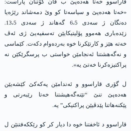
قاراسوو خەتا هه‌ده‌پێ ب ڤان گۆتنان پاراست:
«خەتا هه‌ده‌پێ و سیاسه‌تا كو وێ دمەشاند رێژه‌یا
ده‌نگان ژ سەدی 6،5 گه‌هاند ژ سەدی 13،5.
زێده‌باری هەموو پۆلیتیکایێن ته‌سفیه‌یێ ژی ئەڤ
خەته‌ هێز و كارتێكرنا خوە به‌رده‌وام دكه‌ت. کێماسی
و نەگه‌هشتنا ئەنجامێن خواستی ب پرسگرێکێن نە
پراكتیزه‌كرنا خەتێ یە».
ل گۆری قاراسوو و ئەندامێن په‌كه‌كێ کێشەیێن
هه‌ده‌پێ تنێ “تێنه‌گه‌هیشتنا خەتا رێبەرتی و
پێکنەهاتنا پێدڤیێن پراكتیکی” یه‌.
قاراسوو د ئاخفتنا خوە دا دیار کر کو رێككه‌فتنێن ل