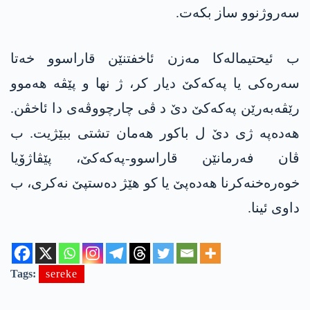
سه‌روژنوو ساز بکەت.
ب ئیحتیمالەکا مەزن ئاخفتنێن قاراسوو خەتا
سەرەکی یا په‌كه‌كێ دیار کر، ژ نها و پێڤە هەموو
رێڤەبەرێن په‌كه‌كێ دێ د ڤی چارچووڤه‌ی دا ئاخڤن.
هه‌ده‌په‌ ژی دێ ل باکور هەمان تشتی ببێژیت. ب
ڤان فەرمانێن قاراسوو-په‌كه‌كێ، پێڤاژۆیا
خوەرەخنەکرنا هه‌ده‌پێ یا كو هێژ دەستپێ نەکری، ب
داوی ئینا.
Tags:
sereke