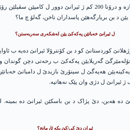
ئارمانجکرن. لێ ھەمان ئیران ب مووشەکێن کامکازە و درۆنا 200 کم 
ێن د بن بریارگەهێن پاسداران ناخن، گەلۆ چ ما؟
ل ئیرانێ خەباتێن پەکەکێ یێن لەشکەری سەربەستن؟
ژھلاتێ کوردستانێ کو د بن کۆنترۆلا ئیرانێ دەیە ب ئا
جۆلەمێرگێ گەریلایێن پەکەکێ ب رحەتی دچن گوندان و 
یەکینەیێن ھەپەگێ ل سینۆرێ بازیدێ ل دامباتێ خەبات
 ژ ئیرانێ ل دژی وان پێک نەھاتیە.
نێ دە ھەبن، دێ پژاک د بن باسکێن ئیرانێ دە بمینە.
ئیران دێ کی/کێ بکە ئارمانج؟