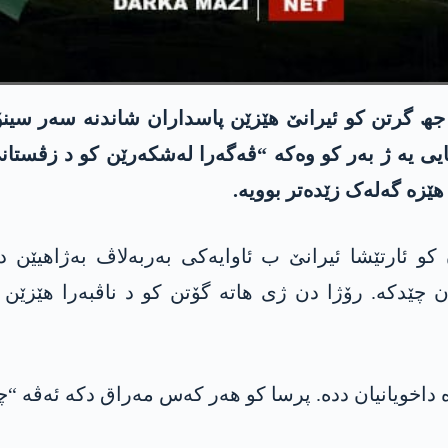
 جھ گرتن کو ئیرانێ هێزێن پاسداران شاندنە سەر سین
یی یە ژ بەر کو وەکە “ڤەگەرا لەشکەرێن کو د زڤستانێ
ێزە گەلەک زێدەتر بوویە.
و ئارتێشا ئیرانێ ب ئاوایەکی بەربەلاڤ بەژاھیێن 
 چێدکە. رۆژا دن ژی ھاتە گۆتن کو د ناڤبەرا ھێزێن 
داخویانیان ددە. پرسا کو ھەر کەس مەراق دکە ئەڤە “چ