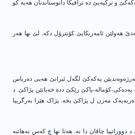
ەکێ و ترکیەیێ دە ترافیکا دانوستاندنان ھەیە کو
ەدێ ھەولێن ئامەریکایێ کۆنترۆل دکە. لێ نھا ھەر
 بەرژەوەندیێن پەکەکێ لگەل ئیرانێ ھەیی دەرباس
ە پەدەکی-کۆمالە-پاکێ رێکێ ددە خەباتێن پژاکێ. د
ەربەیەک مەزن ل پژاکێ بخە. پژاک ھێزا بەرگرییا
ووراتییا چاڤان دا نە. ھەتا نھا چ کەس نەھاتنە