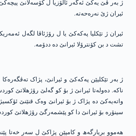
ژ بەر ڤێ یەکێ ئەگەر ئالۆزیا ل کۆسەلانێ پیچەکێ 
ئیران ژێ نەرەحەتە.
ئیران ژ تێکلیا پەکەکێ یا ل رۆژئاڤا لگەل ئەمەری
تشت د بن کۆنترۆلا ئیرانێ دە ددۆمە.
ژ بەر تێکلیێن پەکەکێ و ئیرانێ، پژاک تەڤگەرەکا
ناکە. دەولەتا ئیرانێ ژ بۆ کو گەلێ رۆژھلاتێ کورد
واتەیەکێ دە پژاک ژ بۆ ئیرانێ وەک قنێنێ ئۆکسیژ
سینۆرە بۆ ئیرانێ دا کو پێشمەرگێ رۆژھلاتێ کوردس
ھەموو بریارگەھ و کامپێن پژاکێ ل سەر خەتا پێنج