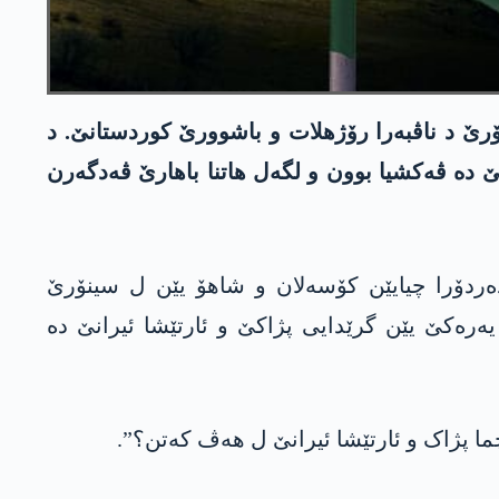
ۆرێ د ناڤبەرا رۆژهلات و باشوورێ کوردستانێ. د
 دە ڤەکشیا بوون و لگەل هاتنا باھارێ ڤەدگەرن
دەردۆرا چیایێن کۆسەلان و شاھۆ یێن ل سینۆرێ
یەرەکێ یێن گرێدایی پژاکێ و ئارتێشا ئیرانێ دە
ما پژاک و ئارتێشا ئیرانێ ل ھەڤ کەتن؟”.