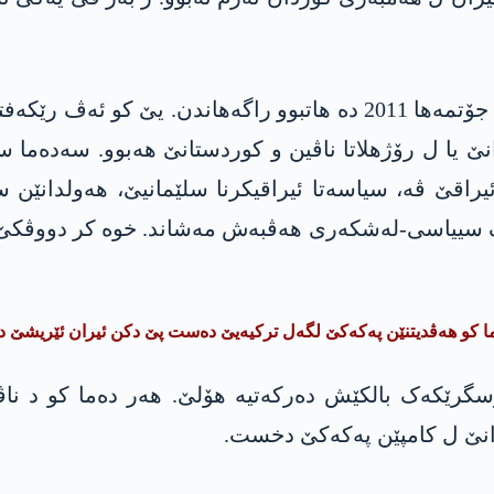
ئەڤە نە ئاگربەستەکە کو ل سەر ناڤێ پژاکێ د 5ێ جۆتمەھا 2011 دە ھا
 یا ل رۆژھلاتا ناڤین و کوردستانێ ھەبوو. سەدەما سە
ئیراقێ ڤە، سیاسەتا ئیراقیکرنا سلێمانیێ، ھەولدانێ
 سییاسی-لەشکەری ھەڤبەش مەشاند. خوە کر دووڤکێ ئیر
ا کو ھەڤدیتنێن پەکەکێ لگەل ترکیەیێ دەست پێ دکن ئیران ئێریشێ د
کەکێ دە پرسگرێکەک بالکێش دەرکەتیە ھۆلێ. ھەر دەما کو
انێ ل کامپێن پەکەکێ دخست.