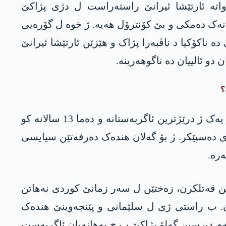
واتە ئارتێشا ئیرانێ راستەراست ل دژی پژاکێ
انەک دەمکی و بێ کۆنترۆل ھەیە. ژ خوە ل گۆرەیی
 ناکۆکیا د ناڤبەرا پژاک و ھێزێن ئارتێشا ئیرانێ
دو ئالییان دە ناگوھەرینە.
؟
ئاگربەستا کو پژاکێ ژ 5ێ جۆتمەھا 2011 ڤە راگھاندبوو ھێ ژی بەردەوامە. ئەڤ ئاگربەستە د دیرۆکێ دە یەک ژ درێژترین ئاگربەستانە و دەما 13 سالانە کو
ی دەسپێکر. ژ بۆ گەلان ھندەک دەرفەتێن سیایسی
ەرە.
نین، گەلێ سڤیل ھاتن قەتلکرن، زەختێن ل سەر زمانێ کوردی نەھاتن
. ب راستی ژی ل سلێمانی و پێنجەوینێ ھندەک
ئەم دپرسین گەلۆ پژاکێ ب چ بەهانەیان ئاگربەست