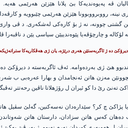
ان ڤە پەیوەندیەکا بێ پلانا ھێزێن ھەرێمی ھەیە. 
ی نینە، رووبرووبوونا ھێزێن ھەرێمی چێبوویە و کارڤەد
ن گشتی چوونە، نە ژ بۆ کارەکی لەشکەری. د ڤی واری دە
کالە و چارچۆڤەیا پێوەندییێن سیاسی یێن د ناڤبەرا ڤان 
دیرۆکێ دە ژ ئاگربەستێن ھەری درێژە، یان ژی ھەڤکاریەکا ستراتەژیکە
ەڤچوونێن مەزن ھاتن ئەنجامدان و بھارا عەرەبی ب شەر
کێ تەنێ رێ دا کو ئیران ل رۆژھلاتا ناڤین رحەتتر تەڤبگ
یرانێ ل ھەمبەر ڤێ ئاگربەستا 13 سالی یا پژاکێ چ کر؟ سێدارەدان نەسەک
ب دەھان کەس ھاتن سزادان، دارستان ھاتن شەوتاندن
یران ل ھەمبەری کوردان نەرم نەبوو. ژ بەر ڤێ یەکێ 