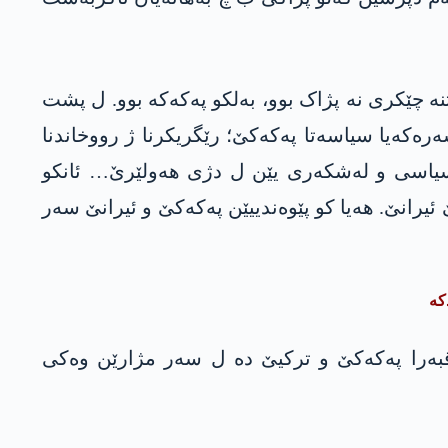
تبوو راگەهاندن. یێ کو ئەڤ رێکەفتنە چێکری نە پژاک بوو، بەلکو پەکەکە بوو. ل پشت
رەکەیا سیاسەتا پەکەکێ؛ رێگریکرنا ژ رووخاندنا
ن سیاسی و لەشکەری یێن ل دژی ھەولێرێ… ئانکو
انێ. ھەیا کو پێوەندییێن پەکەکێ و ئیرانێ سەر
کە
 د ناڤبەرا پەکەکێ و ترکیێ دە ل سەر مژارێن وەکی