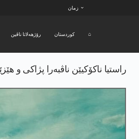
زمان
⌂
کوردستان
رۆژھەلاتا ناڤین
راستیا ناکۆکیێن ناڤبەرا پژاکی و ھێ