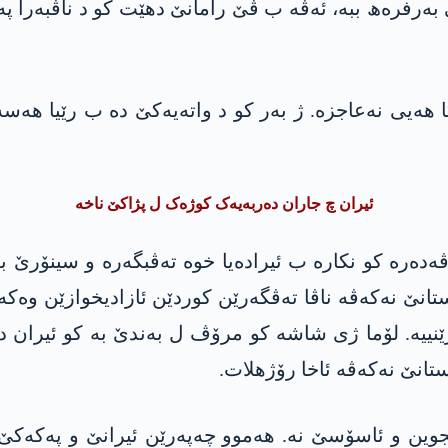
بەرفرەھ ببە، ئەڤە ب ڤێ رامانێ دهێت کو د ناڤبەرا پەک
کا ھەیی نەعاجزە. ژ بەر کو د واتەیەکێ دە ب رێیا ھەس
ئیران چ جاران دەربەیەک کوژەک ل پژاکێ ناخە
 ڤەدەرە کو نکارە ب ئیرادەیا خوە تەڤبگەرە و سینۆرێ
ستانێ نەکەڤە ناڤا تەڤگەرێن کوردێن ئازادیخوازێن وەک
ێنییە. لۆما ژی شاشە کو مرۆڤ ل بەندێ بە کو ئیران د
تانێ نەکەڤە ئاخا رۆژھلات.
وین و ئاسۆسێ نە. ھەموو چەپەرێن ئیرانێ و پەکەکێ د د