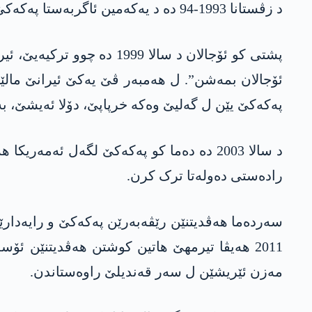
د زڤستانا 1993-94 دە د یەکەمین ئاگربەستا پەکەکێ دە ئیرانێ نێزی 50 گەریلایێن پەکەکێ ل سەر سینۆرێ دامباتێ دیل گرتن و رادەستی دەولەتا ترک کرن.
ئۆجالان بمەشن”. ل ھەمبەر ڤێ یەکێ ئیرانێ مالێ
پەکەکێ یێن ل گەلیێ وەکە خرپاپێ، دۆلا ئەیشێ، بەرد
د سالا 2003 دە دەما کو پەکەکێ لگەل ئە
رادەستی دەولەتا ترک کرن.
2011 ھەیڤا تیرمھێ ھاتین کوشتن ھەڤدیتنێن ئ
مەزن ئێریشێن ل سەر قەندیلێ راوەستاندن.