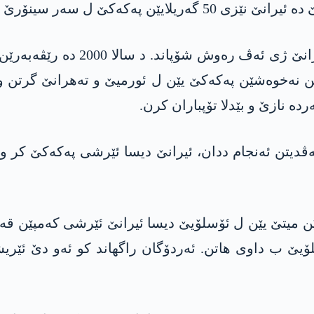
پشتی کو ئۆجالان د سالا 1999 دە 
ن نەخوەشێن پەکەکێ یێن ل ئورمیێ و تەھرانێ گرتن و 
ە نازێ و بێدلا تۆپباران کرن.
مەریکا ھەڤدیتن ئەنجام ددان، ئیرانێ دیسا ئێرشی پەکەکێ 
ۆسلۆیێ ب داوی هاتن. ئەردۆگان راگھاند کو ئەو دێ ئێر