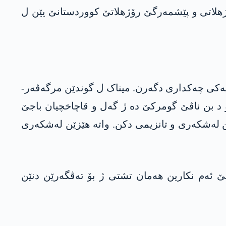
ژ ئیرانێ دوور ل کامپێن سڤیلێن رۆژھلاتی و پێشمەرگێ رۆژھلاتێ کووردستانێ یێن ل
وایەکی چەکداری دگەرن. میناک ل گوندێن مرگەڤەر-
د بن ناڤێ گومرکێ دە ژ گەل و قاچاخچیان باجێ
ێن لەشکەری و تانزیمی دکن. واتە ھێزێن لەشکەری
 لێ ئەم نکارین ھەمان تشتی ژ بۆ تەڤگەرێن دنێن