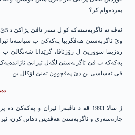
بەردەوام کر؟
وێ ئاگربەستێ ھەڤگرییا پەکەکێ ب سیاسەتا ئیرانێ
رەژیما سووریێ ل رۆژئاڤا، گرێدانا شەنگالێ ب 
پەکەکە ب ڤێ ئاگربەستێ لگەل ئیرانێ ئاژاندەیەک
ڤی ئەساسی بن دێ پەڤچوون تەنێ لۆکال بن.
دەم
ژ سالا 1993 ڤە د ناڤبەرا ئیران و پە
چارەسەری و ئاگربەستێ ھەڤدیتن دھاتن کرن، ئیر