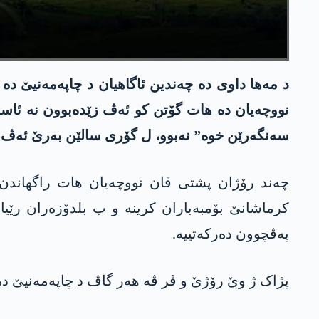
د مەھا داوی دە چەندین ئاگاھیان د چاپەمەنیێ دە
نووچەیان دە ھات گۆتن کو ئەڤ زێدەبوون نە ئاسا
سەنگەرێن خوە” نەبوو، ل گۆری سالێن بەرێ ئەڤ ه
چەند رۆژان پشتی ڤان نووچەیان ھات راگھاندن ک
کرماشانێ بۆمبەباران کرینە و ب بلدۆزەران رێیان
پەڤچوون دەرکەتییە.
پژاک ژ وێ رۆژێ و ڤر ڤە ھەر گاڤ د چاپەمەنیێ دە 