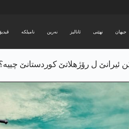
جیھان
نھێنی
ئانالیز
نەرین
نامیلکە
ڤیدیۆ
زێن ئیرانێ ل رۆژهلاتێ کوردستانێ چییە؟