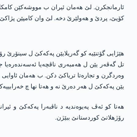
کۆیێ، پردێ و ھەولێرێ دخە. لێ وان کامپێن پژاکێ ی
ھێژایی گۆتنێیە کو گەریلایێن پەکەکێ ل سینۆرێ رۆ
تل گەڤەر یێن ل ھەمبەری ناڤچەیا ئەسەندەرەیا 
وەردگرن و تجارەتا تریاکێ دکن. ب ھەمان ئاوایی 
یێن پەکەکێ ل ھەر دەرێ نە و ھەتا نھا چ خەرابییەک
ھەتا کو ئەڤ پەیوەندیە د ناڤبەرا پەکەکێ و ئیرا
رۆژھلاتێ کوردستانێ ببێژن.