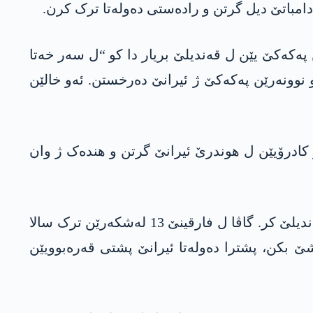
چوو ترکیەیێ، ئیرانێ ژی ئەڤ رەوش شۆپاند. د سالا 2000 دە رێڤەبەرێن پەکەکێ یێن ل قەندیلێ بریار دا کو “ل سەر خەتا
نوونەرێن پەکەکێ ژ ئیرانێ دەرخستن. ئەو خالێن
کر و کادرۆیێن ل ھوندرێ ئیرانێ گرتن و ھندەک ژ وان
سەردەما ھەڤدیتنێن رێڤەبەرێن پەکەکێ و رایەدارێن میتێ یێن ل ئۆسلۆیێ دیسا ئیرانێ ئێرشی کەمپێن قەندیلێ کر. گاڤا ل فارقینێ 13 لەشکەرێن ترک سالا
یشێ بکن، پشترا دەولەتا ئیرانێ پشتی قەرەبوویێن