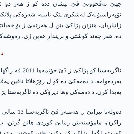
جھێ پەڤچوونێ ڤێ نیشان ددە کو ژ ھەر دو ئالی
ئۆپەراسیۆنەک لەشکری پێک نایینە، شەرەکی پلانکر
زانیاریان، ھێزێن پژاکێ یێن ل ھەرێمێ ژ بۆ خەباتێ
دە، ھەر چەند کوشتی و بریندار ھەبن ژی، رەوشەکە لۆ
د 
بەردەوامە. د دەمەکێ دە کو ل رۆژھلاتا ناڤین پ
پەیدا کرن. د دەمەکی وھا دیرۆکی دە ئاگربەستا پژا
دەولەتا ئ
راکرن، مامۆستەیێن زمانێ کوردی ھاتن گرتن، 
کوردێن لگەل پژاکێ کار دکرن ھاتن کوشتن. واتە ئ