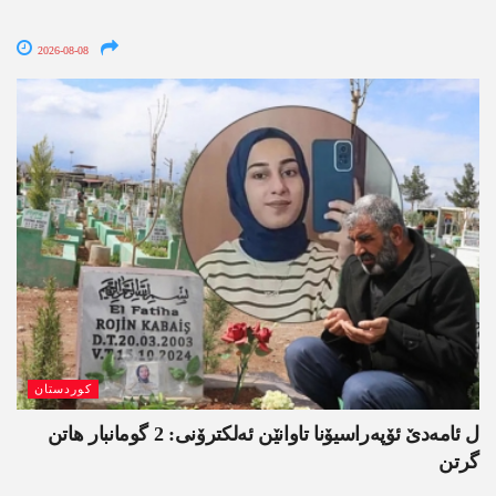
2026-08-08
کوردستان
ل ئامەدێ ئۆپەراسیۆنا تاوانێن ئەلکترۆنی: 2 گومانبار ھاتن
گرتن