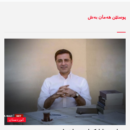
پوستێن ھەمان بەش
کوردستان