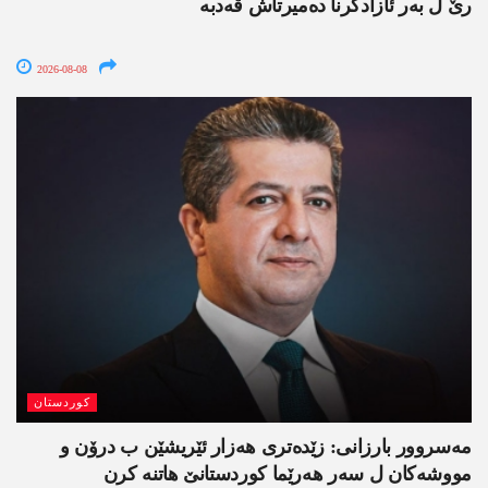
رێ ل بەر ئازادکرنا دەمیرتاش ڤەدبە
2026-08-08
کوردستان
مەسروور بارزانی: زێدەتری ھەزار ئێریشێن ب درۆن و
مووشەکان ل سەر ھەرێما کوردستانێ ھاتنە کرن