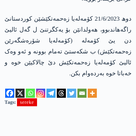
دوھ 21/6/2023 کۆمەلەیا زەحمەتکێشێن کوردستانێ
راگەھاندبوو، ھەولدانێن بۆ یەکگرتنێ ل گەل ئالیێ
دن یێ کۆمەلە (کۆمەلەیا شۆرەشگەرێن
زەحمەتکێش) ب شکەستێ تەمام بوونە و ئەو وەک
ئالیێ کۆمەلەیا زەحمەتکێش دێ چالاکیێن خوە و
خەباتا خوە بەردەوام بکن.
Tags:
sereke