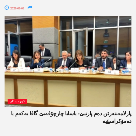
2026-08-08
کوردستان
پارلامەنتەرێن دەم پارتیێ: یاسایا چارچۆڤەیێ گاڤا یەکەم یا
دەمۆکراسیێیە