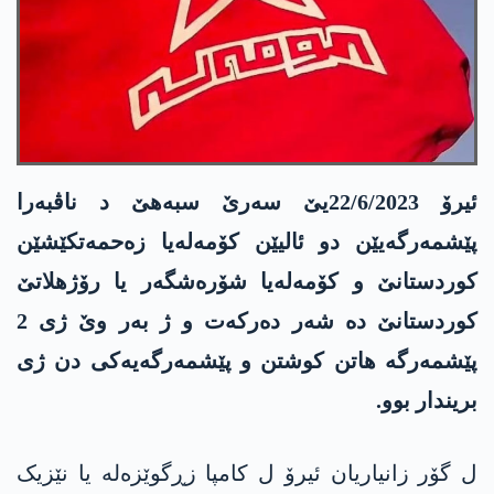
ئیرۆ 22/6/2023یێ سەرێ سبەھێ د ناڤبەرا
پێشمەرگەیێن دو ئالیێن کۆمەلەیا زەحمەتکێشێن
کوردستانێ و کۆمەلەیا شۆرەشگەر یا رۆژھلاتێ
کوردستانێ دە شەر دەرکەت و ژ بەر وێ ژی 2
پێشمەرگە ھاتن کوشتن و پێشمەرگەیەکی دن ژی
بریندار بوو.
ل گۆر زانیاریان ئیرۆ ل کامپا زڕگوێزەلە یا نێزیک