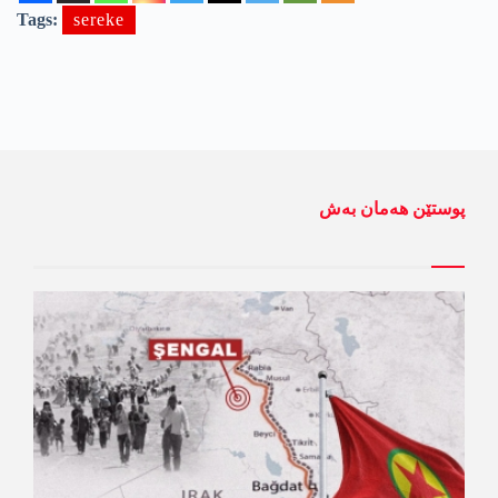
Tags:
sereke
پوستێن ھەمان بەش