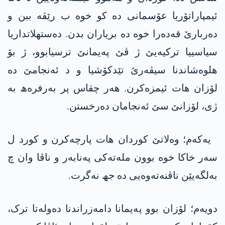
ئیمپاراتۆریا عۆسمانی دە کو خوە ب رێڤە ببن و
دەربارێ قەدەرا خوە دە بریاران بدن. دەستھلاتداریا
سیاسییا ترکیەیێ ژ ڤێ پەیمانێ ترسیابوو، ژ بۆ
ھلوەشاندنا سیڤەرێ تێدکۆشیا و د ئەنجامێ دە
لۆزان ھات ئیمزەکرن. ھەر چقاس پر بەرفرەھ بە
ژی، لۆزانێ سێ ئەنجامان دەرخستن.
یەکەم؛ وەلاتێ کوردان ھات پارچەکرن و کورد ل
سەر خاکا خوە بوون ملەتەکی پەنابەر و ناڤا وان چ
بەلگەیێن ناڤنەتەوەیی دە جھ نەگرت.
دویەم؛ لۆزان بوو پەیمانا دامەزراندنا دەولەتا ترک،