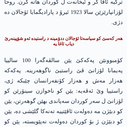
ترکیە ئاڤا کر و ئیخانەت ل کوردان ھاتە کرن. روحا
لۆزانپارێزێن سالا 1923 ئیرۆ د پارادیگمایا ئۆجالان دە
دژی.
ھەر کەسێ کو سیاسەتا ئۆجالان ددۆمینە د راستیدە ئەو شۆپینەرێ
دیاب ئاغا یە
کۆمبوونێن پەکەکێ یێن سالڤەگەرا 100 سالییا
پەیمانا لۆزانێ ڤێ راستیێ ناگوھەرینە. پەکەکە
ھەزار مەش و ھەزار کۆنفەرانسان چێبکە ژی،
راستییا وێ ئەڤەیە: یێن کو ناخوازن سینۆرێن کو
لۆزانێ ل سەر کوردان سەپاندی بهێن گوھەرتن، یێن
کو دبێژن مە دەولەت ئاڤێتییە تەنەکا گلێشی دە، یێن
کو دبێژن ژ بۆ کوردان دەولەت نەپێویستە، یێن کو