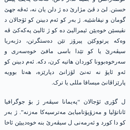
خستن. لێ د ڤێ مژارێ دە ژ دلن یان نە، ئەڤە جھێ
گومان و نیقاشێیە. ژ بەر کو ئەم دبینن کو ئۆجالان د
نڤیسێن خوەیێن ئیمرالیێ دە کو ژ ئالیێ پەکەکێ ڤە
وەکە پرتووکێن پیرۆز تێن دەستگرتن، دژبەریا
سیڤەرێ یا کو تێدا باسی مافێ خوەسەری و
سەرخوەبوونا کوردان هاتیە کرن، دکە. ئەم دبینن کو
ئەو ئاپۆ نە تەنێ لۆزانێ دپارێزە، ھەتا بوویە
پارێزاڤانێ میساقا مللی یا ترک.
ل گۆری ئۆجالان “پەیمانا سیڤەر ژ بۆ جوگرافیا
ئاناتۆلیا و مەزۆپۆتامیایێ مەترسیەکا مەزنە”. ژ بەر
کو دا کورد و ئەرمەنی ل سیڤەرێ بنە خوەدییێن ئاخا