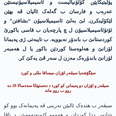
پۆلیتیکایێن کۆلۆنیالیست و ئاسیمیلاسیۆنیستێن
عەرەب و فارسان ب گەلەک ئالیان ڤە بهێن
لێکۆلینکرن. لێ بەلێ ئاسیمیلاسیۆن “بشافتن” و
ئۆتۆئاسیمیلاسیۆن ل چ پارچەیان ب قاسی باکورێ
کوردستانێ ب باندۆر نەبوویە. ب تایبەتی ژی پەیمانا
لۆزانێ و ھەلوەستا کوردێن باکور یا ل ھەمبەر
لۆزانێ باندۆرەک مەزن ل سەر ڤێ یەکێ کر.
سێگۆشەیا سیڤەر-لۆزان-میساقا مللی و کورد
سیڤەر و لۆزان دو پەیمانن کو کورد د دەستپێکا سەدسالا 20 دە
روو ب روو مانە
سیڤەر ب ھندەک ئالیێن نەرینی ڤە پەیمانەک بوو کو
شانس ددا کوردان و ھەموو کێمنەتەوەیێن د ناڤا