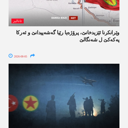
ئانالیز
وێرانکرنا ئێزیدخانێ، پرۆژەیا رێیا گەشەپیدانێ و ئەرکا
پەکەکێ ل شەنگالێ
2026-08-05