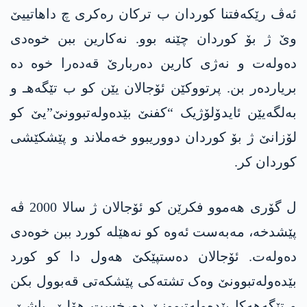
ئەڤ رێکەفتنا کوردان ب ترکان رەکری چ داھاتییێ
وێ ژ بۆ کوردان چێنە بوو. نەکارین ببن خوەدی
دەولەت و نەژی کارین دەربارێ قەدەرا خوە دە
بریاردەر بن. پرتووکێن ئۆجالان یێن کو ب تێگەهـ و
بەلگەیێن ئایدۆلۆژیک “کفنێ بێدەولەتبوونێ”یێ کو
لۆزانێ ژ بۆ کوردان دووریبوو خەملاند و پێشکێشی
کوردان کر.
ل گۆری ھەموو فکرێن کو ئۆجالان ژ سالا 2000 ڤە
پێشدخە، مەبەست ئەوە کو نەھێلە کورد ببن خوەدی
دەولەت. ئۆجالان دەستپێکێ ھەول دا کو کورد
بێدەولەتبوونێ وەک تشتەکی پێشکەتی قەبوول بکن
و تێگەھەکا بێدەولەتبوونێ دەرخست ھۆلێ. پاشێ،