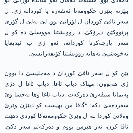
ئامەدێ بوو. مستەفا کەمال ئەو شاندە لۆزانێ کو
ببێژە، بنێرن حکوومەتا ئەنقەرە یا کوردانە ژی. ل
سەر ناڤێ کوردان ل لۆزانێ بوو. لێ بەلێ ل گۆری
پرتووکێن دیرۆکێ، د روونشتنا مووسلێ دە کو ل
سەر پارچەکرنا کوردانە، ئەو ژی ب ئیدیعایا
نەخوەشیێ نەھاتە روونشتنا کۆنفەرانسێ.
یێن کو ل سەر ناڤێ کوردان د مەجلیسێ دا بوون
ژی ھەبوون: میناک دیاب ئاغا. دیاب ئاغا ل دژی
پەیمانا سیڤەرێ دەرکەت. دیاب ئاغا وھا بەحسا وێ
سەردەمێ دکە: “گاڤا من بھیست کو دبێژن وێرێ
وەلاتێ کوردا نە، ل وێرێ حکوومەتەکا کوردی دهێت
ئاڤا کرن، ئەز ھێرس بووم و دەرکەتم سەر دکێ.