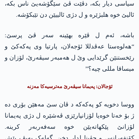
سیاسی دیار بکە، دڤێت ڤێ سێگۆشەیێ ناس بکە،
ئالیێ خوە ھلبژێرە و ل دژی ئالییێن دن تێبکۆشە.
باشە، ئەم ل ڤێرە بهێینە سەر ڤێ پرسێ:
“ھەلوەستا عەڤدللا ئۆجەلان، پارتیا وی پەکەکێ و
رێخستنێن گرێدایی وێ ل ھەمبەر سیڤەرێ، لۆزان و
میساقا مللی چیە؟”
ئۆجالان: پەیمانا سیڤەرێ مەترسیەکا مەزنە
ووسا دخویە کو پەکەکە د ڤان سێ مەھێن بۆری دە
ژ بۆ خەتا خوەیا لۆزانپارێزی ڤەشێرە ل دژی پەیمانا
لۆزانێ پێکھاتەیێن خوە سەفەربەر کرینە.
کۆنفەرانس و جڤینا لدار دخن. گەلەک پەیڤ پێش