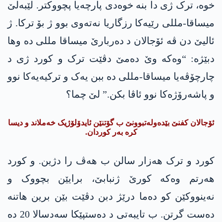
خوە، ترک ژی دا بنە خوەدی پارچەیا پچووکتر. لێبەلێ
میساقا-مللی رێیەکا رزگاریا نەتەوی بوو ژ بۆ ترکا. ژ
ئالیێ دن ڤە ئۆجالان د دەربارێ میساقا مللی دە وھا
دبێژە: “وەکە وێ دەمێ دڤێت ترک و کورد ژی د
چارچۆڤەیا میساقا-مللی دە ببن یەک و ترکیەیەکا نوو
و پاشەرۆژەکا نوو ئاڤا بکن.” لێ چما؟
ئۆجالان کفنێ بێدەولەتبوونێ ب گۆتنێن ئایدۆلۆژیک خەملاند و دیسا
کرە بەر کوردان.
کورد و ترک ھەزار سالن ب ھەڤ را دژین. و کورد
ھەرتم وەکە کورێ ژنبابێ، برایێن بچووک و
نەینووکێن کو دەما درێژ دبن دڤێت بێن برین ھاتنە
دەست گرتن. ب تایبەتی د دەستپێکا سەدسالا 20 دە