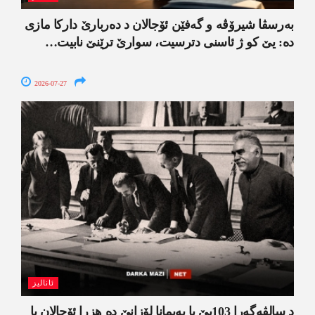
بەرسڤا شیرۆڤە و گەفێن ئۆجالان د دەربارێ دارکا مازی
دە: یێ کو ژ ئاسنی دترسیت، سوارێ ترێنێ نابیت…
2026-07-27
ئانالیز
د سالڤەگەرا 103یێ یا پەیمانا لۆزانێ دە هزرا ئۆجالان یا