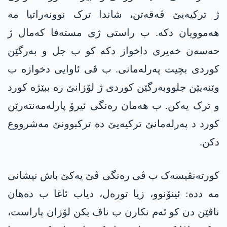
ژ ترکیەیێ ڤەقەتن، شاندا ترک نوونەراتیا مە
ھەموویان دکە. ب راستی ژی مستەفا کەمال ژ
حەسەن خەیری داخواز دکە کو ب جل و بەرگێن
کوردی بچیت پەرلەمانی. ب ڤی ئاوایی دخوازە ب
وێنەیێن جلووبەرگێن کوردی ژ لۆزانێ رە ببێژە کورد
و ترک یەکن. ب هەمان رەنگی ئیرۆ پارلەمەنتەرێن
کورد د پەرلەمانێ ترکیەیێ دە ترکبوونێ مەشرووع
دکن.
کورتەنڤیسەک ب ڤی رەنگی ڤێ یەکێ باش نیشانی
مە ددە: ئینۆنوو، زیا تورەل، دیاب ئاغا ب دەھان
ناڤێن دن کو ئەم نکارن ب ناڤ بکن لۆزان پاراست،