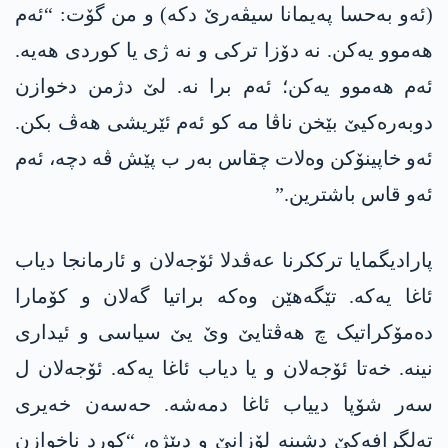
(ئەو بەحسا پەیمانا سیڤەرێ دکە) و من گۆت: “ئەم
ھەموو یەکن. نە دۆزا ترکی و نە ژی یا کوردی ھەیە.
ئەم ھەموو یەکن؛ ئەم برا نە. لێ دژمن دخوازن
دوبەرەکیێ بێخن ناڤا مە کو ئەم ئێریشی ھەڤ بکن.
ئەو خاپینۆکن وەلات چقاس بەر ب پێش ڤە دچە، ئەم
ئەو قاس باشترین.”
پارادیگمایا ترککرنا عەڤدلا ئۆجەلان و ئارمانجا دیاب
ئاغا یەکە. تێگەهێن وەکە براتیا گەلان و کۆمارا
دەمۆکراتیک چ ھەڤتایێ وێ یێ سیاسی و ئیداری
نینە. خەتا ئۆجەلان و یا دیاب ئاغا یەکە. ئۆجەلان ل
سەر شۆپا دییاب ئاغا دمەشە. حەسەن خەیری
تەلگرافەکێ دشینە لۆزانێ و دبێژە، “کورد ناخوازن