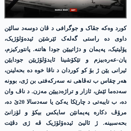
کورد وەکە جڤاک و جوگرافی د ڤان دوسەد سالێن
داوی دە راستی گەلەک ئێرشێن ئیدەۆلۆژیک،
پۆلیتیک، پەیمان و دژاتییێن جودا ھاتنە. پانتورکیزم،
پان-عەرەبیزم و تێکۆشینا ئایدۆلۆژیێن جودایێن
ئیرانی یێن ژ بۆ کو کوردان د ناڤا خوە دە بحەلینن،
ھەر چقاس ب تەڤاھی نە سەرکەفتی بن ژی، بوونە
سەدەما ئێش، ئازار و تراژەدییێن مەزن. د ناڤ وان
دە، ب تایبەتی د چارێکا یەکێ یا سەدسالا 20ێ دە،
مرۆڤ دکارە پەیمانێن سایکس بیکۆ و لۆزانێ
بحەسبینە. ژ ئالیێ ئیدەۆلۆژیک ڤە ژی دڤێت