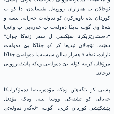
ئۆجالان ب ھەزاران رووپەل نڤیساندن، دا کو ب
کوردان بدە باوەرکرن کو دەولەت خەرابە، پیسە و
ھەتا وی گۆت پەیڤا دەولەت ب عەرەبی ب واتەیا
“دەستدرێژیکرنا سێکسی ل سەر ژنەکا جوان”
دهێت. ئۆجالان ئیدیعا کر کو جڤاکا بێ دەولەت
ئازادە، ئەڤە 5 ھەزار سالن سیستەما دەولەتێ جڤاکا
مرۆڤان کرییە کۆلە. بێ دەولەتی وەکە پاشڤەروویی
نرخاند.
پشتی کو تێگەهێن وەکە مۆدەرنیتەیا دەمۆکراتیکا
خەیالی کو تشتەکی ووسا نینە، وەکە مۆدێل
پێشکێشی کوردان کری، گۆت، “ئەگەر دەولەتێ