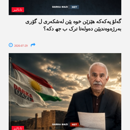
ئانالیز
گەلۆ پەکەکە ھێزێن خوە یێن لەشکەری ل گۆری
بەرژەوەندیێن دەولەتا ترک ب جھ دکە؟
2026-07-29
ئانالیز