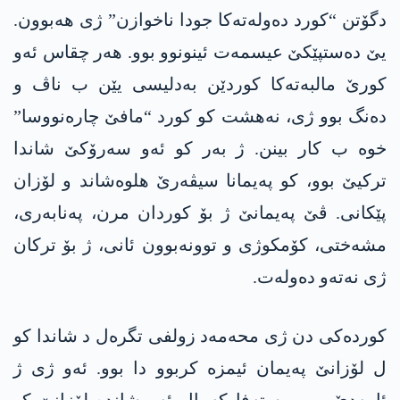
دگۆتن “کورد دەولەتەکا جودا ناخوازن” ژی ھەبوون.
یێ دەستپێکێ عیسمەت ئینونوو بوو. ھەر چقاس ئەو
کورێ مالبەتەکا کوردێن بەدلیسی یێن ب ناڤ و
دەنگ بوو ژی، نەھشت کو کورد “مافێ چارەنووسا”
خوە ب کار بینن. ژ بەر کو ئەو سەرۆکێ شاندا
ترکیێ بوو، کو پەیمانا سیڤەرێ ھلوەشاند و لۆزان
پێکانی. ڤێ پەیمانێ ژ بۆ کوردان مرن، پەنابەری،
مشەختی، کۆمکوژی و توونەبوون ئانی، ژ بۆ ترکان
ژی نەتەو دەولەت.
کوردەکی دن ژی محەمەد زولفی تگرەل د شاندا کو
ل لۆزانێ پەیمان ئیمزە کربوو دا بوو. ئەو ژی ژ