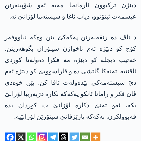
دبێژن ترکبوون ئارمانجا مەیە ئەو شۆپینەرێن
عیسمەت ئینۆنوو، دیاب ئاغا و سیستەما لۆزانێ نە.
د ناڤ دە رێڤەبەرێن پەکەکێ یێن وەکە نیلووفەر
کۆچ کو دبێژە ئەم ناخوازن سینۆران بگوھەرینن،
خەتیب دیجلە کو دبێژە مە فکرا دەولەتا کوردی
ئاڤێتیە تەنەکا گلێشی دە و قاراسوویێ کو دبێژە ئەم
دێ سیستەمەکی بێدەولەت ئاڤا کن. یێن خوەدی
ڤان فکر و رامانا ئانکو پەکەکە نکارە دژبەرییا لۆزانێ
بکە، ئەو تەنێ دکارە لۆزانێ ب کوردان بدە
قەبوولکرن. پەکەکە پارێزڤانێ سینۆرێن لۆزانێیە.