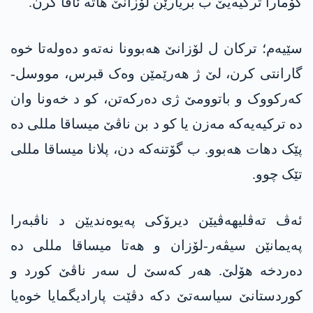
کۆمارا ترکیەیێ ب بریارێن لۆزانێ ھاتە ئاڤا کرن.
سێیەم؛ ترکان ل لۆزانێ ھەبوونا نەتەو دەولەتا خوە
گارانتی کرن، لێ ژ ھەرێمێن وەک قبرس، مووسل-
کەرکووک و باتوومێ ژی دەرکەتن، کو د خەونا وان
دە ترکیەیەکە مەزن یا کو د بن ناڤێ میساقا مللی دە
پێک دھات ھەبوو. ب گۆتنەکە دن، پلانا میساقا مللی
تێک چوو.
ئەڤ تەڤلیهەڤیێن دیرۆکی پەیوەندیێن د ناڤبەرا
پەیمانێن سیڤەر-لۆزان و ھەتا میساقا مللی دە
دەردخە ھۆلێ. ھەر کەسێ ل سەر ناڤێ کورد و
کوردستانێ سیاسەتێ دکە دڤێت پارادیگمایا خوەیا