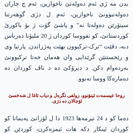
بدن مە ژی ئەم دەولەتێ ناخوازین، ئەم چ جاران
دەولەتبوونێ ناخوازین، ئەم ل دژی گوھەرتنا
سینۆرێن دەولەتا نە” و پاشێ گۆت ژ بۆ باکورێ
کوردستانێ، کو نفووسا کوردان ژ 20 ملیۆنا دەرباس
دبە، دڤێت “ترک-ترکبوون بهێت پەژراندن. پارتیا وی
و رێخستنێن گرێدایی وان ھەمان خەتا ترکبوونێ
بەردەوام دکن. د دیرۆکێ دە د ناڤ کوردان دە
دەمارەکا ووسا نەبوو.
روحا عیسمەت ئینۆنوو، زولفی تگرەل و دیاب ئاغا ل شەخسێ
ئۆجالان دە دژی.
دەما کو د 24 تیرمەھا 1923 دا ل لۆزانێ پەیمانا کو
کوردان ئینکار دکە ھات ئیمزەکرن، کوردێن کو