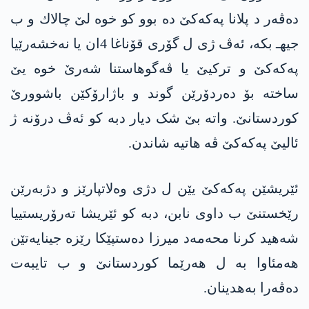
ده‌ڤه‌ر د پلانا په‌كه‌كێ ده‌ بوو كو خوه‌ لێ چالاك و ب
جیهـ بكه‌، ئه‌ڤ ژی ل گۆری قۆناغا 4ان یا نه‌خشه‌رێیا
په‌كه‌كێ و تركیێ یا ڤه‌گوهاستنا شه‌رێ خوه‌ یێ
ساخته‌ بۆ ده‌ردۆرێن گوند و باژارۆكێن باشوورێ
كوردستانێ. واتە بێ شک دیار دبه‌ کو ئەڤ درۆنە ژ
ئالیێ پەکەکێ ڤە ھاتیە شاندن.
ئێریشێن په‌كه‌كێ یێن ل دژی وه‌لاتپارێز و دژبه‌رێن
رێخستنێ ب داوی نابن، دبه‌ كو ئێریشا ته‌رۆریستییا
شه‌هید كرنا محه‌مه‌د میرزا ده‌ستپێكا رێزه‌ جینایه‌تێن
هه‌مئاوا به‌ ل هه‌رێما كوردستانێ و ب تایبه‌ت
ده‌ڤه‌را به‌هدینان.