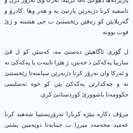
پارێزگه‌ها دهۆكێ ئاڤا كرییه‌، ئه‌ركا وێ ته‌رۆر كرن و
تاسفیه‌ كرنا دژبه‌رێن پارتیێ یه‌ و هه‌ر وها كادرۆ و
گه‌ریلایێن كو ره‌فێن رێخستنێ ب جی هشتنه‌ و ژێ
قوت بوونه‌.
ل گۆری ئاگاهیێن ده‌ستێ مه‌، كه‌سێن كو ل ڤێ
سازییا په‌كه‌كێ د خه‌بتن، ژ هێزا تایبه‌ت یا په‌كه‌كێ نه‌
و ئه‌ركا وان ته‌رۆر كرنا دژبه‌رێن سیاسه‌تا رێخستنێ
نه‌ و چه‌كدارێن په‌كه‌كێ یێن كو خوه‌ ته‌سلیمی
حكوومه‌تا باشوورێ كوردستانێ كری.
مرۆڤ دكاره‌ ببێژه‌ كریارا ته‌رۆریستییا شه‌هید كرنا
عه‌مید محه‌مه‌د میرزا ب جینایه‌تا دویه‌مین پشتی