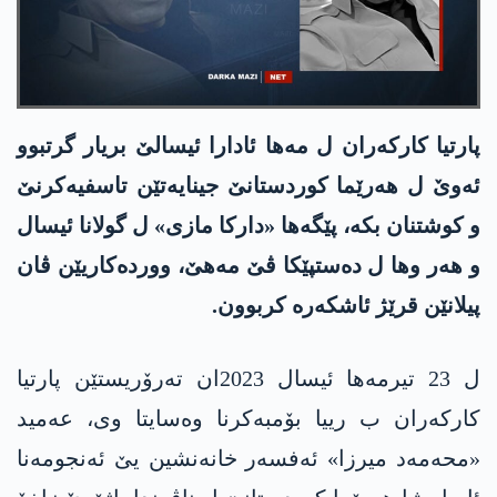
پارتیا كاركه‌ران ل مه‌ها ئادارا ئیسالێ بریار گرتبوو
ئه‌وێ ل هه‌رێما كوردستانێ جینایه‌تێن تاسفیه‌كرنێ
و كوشتنان بكه‌، پێگه‌ها «داركا مازی» ل گولانا ئیسال
و هه‌ر وها ل ده‌ستپێكا ڤێ مه‌هێ، وورده‌كاریێن ڤان
پیلانێن قرێژ ئاشكه‌ره‌ كربوون.
ل 23 تیرمه‌ها ئیسال 2023ان ته‌رۆریستێن پارتیا
كاركه‌ران ب رییا بۆمبه‌كرنا وه‌سایتا وی، عه‌مید
«محه‌مه‌د میرزا» ئه‌فسه‌ر خانه‌نشین یێ ئه‌نجومه‌نا