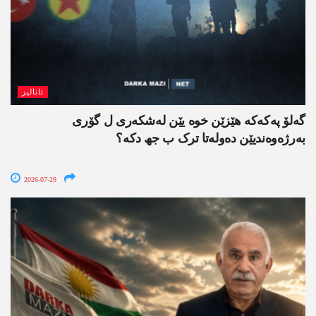
ئانالیز
گەلۆ پەکەکە ھێزێن خوە یێن لەشکەری ل گۆری
بەرژەوەندیێن دەولەتا ترک ب جھ دکە؟
2026-07-29