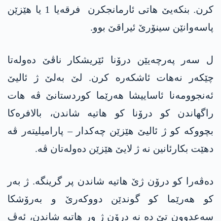
کرن. بنکەیێ ھاتی ئارمانجکرن فرقەیا 1 یا ھێزێن
پاسەوانێن سینۆرێ ئیراقێ بوو.
ل سەر پەرچەیێن درۆنا ئێریشکار ناڤێ دەولەتا
چێکەر نه‌هات ئاشکەرە کرن. لێ بەلێ ژ ئالیێ
ئەنجوومەنا ئاساییشا ھەرێما کوردستانێ ڤە ھات
راگھاندن کو درۆنا کو ھاتیە شاندن، بالافرەکا
بچووکە کو ژ ئالیێ ھێزێن چەکدار – پارامیلیتەر ڤە
دهێت بکارئانین نە ژ لایێ ھێزێن دەولەتان ڤە.
دەڤەرا كو درۆن ژێ ھاتیه‌ شاندن پر گرینگە. ژ بەر
کو ھەرێما کو گوندێن دووکەرێ و بەرۆشکا
سەعدوون تێ ده‌ نه‌ درۆن ژ ور ھاتیە شاندن، ئه‌ڤ