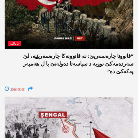
ئانالیز
“قانوونا چارەسەریێ: نە قانوونەکا چارەسەریێیە، لێ
سەردەمەکێ نوویە د سیاسەتا دەولەتێ یا ل ھەمبەر
پەکەکێ دە”
2026-08-08