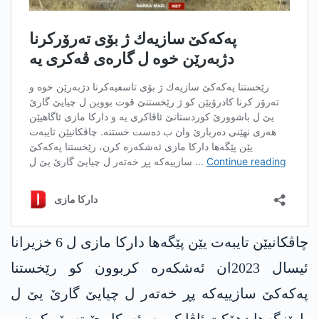
چاڤكانیێن تایبه‌ت یێن پێگه‌ها داركا مازی ل 6 خزیرانا
ئیسال 2023ان ئه‌شكه‌ره‌ كربوون كو رێخستنا
په‌كه‌كێ سازییه‌كه‌ پڕ خه‌ته‌ر ل چیایێ گارێ یێ ل