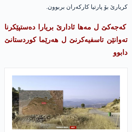
كریارێ بۆ پارتیا كاركه‌ران بربوون.
كه‌جه‌كێ ل مه‌ها ئادارێ بریارا ده‌ستپێكرنا
ته‌وانێن تاسفیه‌كرنێ ل هه‌رێما كوردستانێ
دابوو