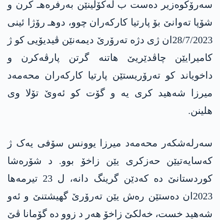
سه‌رۆكوه‌زیر ده‌ست ب له‌كۆلینێن به‌رفره‌هـ كرن و
شۆپا ته‌وانێ بۆ پارتیا كاركه‌ران چوو، دوهـ رۆژا ئینی
28/7/2023ان ژی دژه‌ ته‌رۆرێ دیمه‌نێن ڤیدیۆیی كو ژ
كامیرایێن چاڤدێریێ هاتنه‌ گرتن پارڤه‌كرن و
داخویاند كو ته‌رۆریستێن پارتیا كاركه‌ران محه‌مه‌د
میرزا شه‌هید كری یه‌ و گۆت كو ئه‌وێ تۆلا وی
هلینن.
سەرلەشکەر محه‌مه‌د میرزا یوونس سۆفی یەک ژ
کەسایەتیێن حەزکری یێن زاخۆ بوو. د شۆرەشا
کوردستانێ دە کەدێن گرینگ دانه‌، ل 23 تیرمه‌ها
2023ان ده‌ستێن ره‌ش یێن ته‌رۆرێ گهیشتنێ و ئه‌و
شه‌هید خست، خه‌لكێ زاخۆ هه‌ر د زوو ده‌ گۆمانا ڤێ