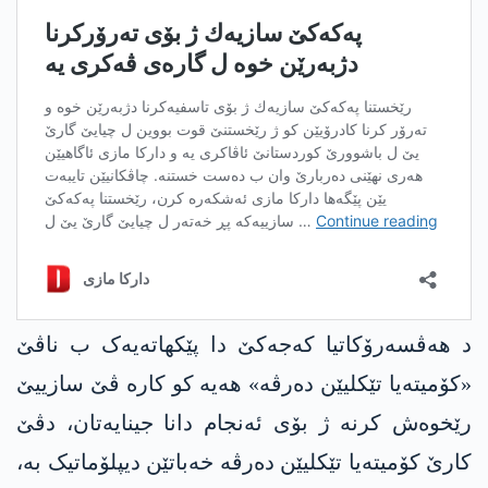
د هەڤسەرۆکاتیا كه‌جه‌كێ دا پێکهاتەیەک ب ناڤێ
«کۆمیتەیا تێکلیێن دەرڤە» هەیە کو کارە ڤێ سازییێ
رێخوه‌ش كرنه‌ ژ بۆی ئه‌نجام دانا جینایەتان، دڤێ
کارێ کۆمیتەیا تێکلیێن دەرڤە خەباتێن دیپلۆماتیک بە،