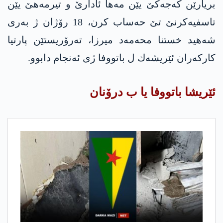
بریارێن كه‌جه‌كێ یێن مه‌ها ئادارێ و تیرمه‌هێ یێن
تاسفیه‌كرنێ تێ حه‌ساب كرن، 18 رۆژان ژ به‌ری
شه‌هید خستنا محه‌مه‌د میرزا، ته‌رۆریستێن پارتیا
كاركه‌ران ئێریشه‌ك ل باتووفا ژی ئه‌نجام دابوو.
ئێریشا باتووفا یا ب درۆنان