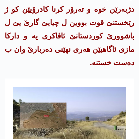
دژبه‌رێن خوه‌ و ته‌رۆر كرنا كادرۆیێن كو ژ
رێخستنێ قوت بووین ل چیایێ گارێ یێ ل
باشوورێ كوردستانێ ئاڤاكری یه‌ و داركا
مازی ئاگاهیێن هه‌ری نهێنی ده‌ربارێ وان ب
ده‌ست خستنه‌.