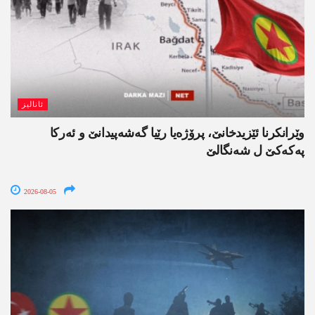
ئانالیز
وێرانکرنا ئێزیدخانێ، پرۆژەیا رێیا گەشەپیدانێ و ئەرکا
پەکەکێ ل شەنگالێ
2026-08-05