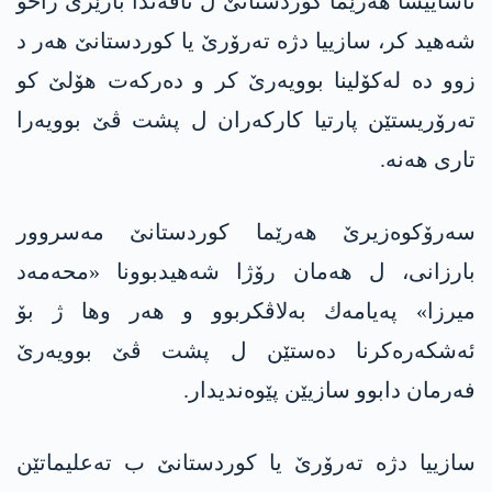
ئاساییشا هه‌رێما كوردستانێ ل ناڤه‌ندا باژێرێ زاخۆ
شه‌هید كر، سازییا دژه‌ ته‌رۆرێ یا كوردستانێ هه‌ر د
زوو ده‌ له‌كۆلینا بوویه‌رێ كر و ده‌ركه‌ت هۆلێ كو
ته‌رۆریستێن پارتیا كاركه‌ران ل پشت ڤێ بوویه‌را
تاری هه‌نه‌.
سەرۆکوەزیرێ هەرێما کوردستانێ مەسروور
بارزانی، ل هه‌مان رۆژا شه‌هیدبوونا «محەمەد
میرزا» په‌یامه‌ك به‌لاڤكربوو و هه‌ر وها ژ بۆ
ئەشکەرەکرنا دەستێن ل پشت ڤێ بوویەرێ
فەرمان دابوو سازیێن پێوەندیدار.
سازییا دژه‌ ته‌رۆرێ یا كوردستانێ ب ته‌علیماتێن