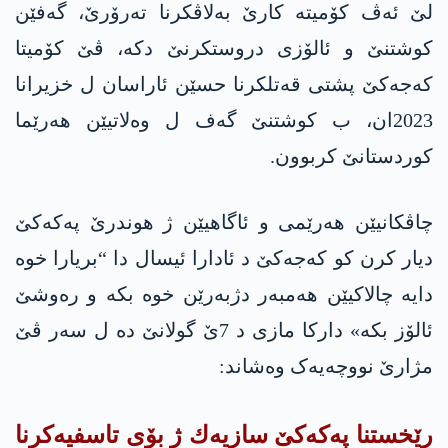
لێ ئەڤ کۆمیتە کارێ بەلاڤکرنا تەرۆرێ، گەفێن
کوشتنێ و ئالۆزی دروستکرنێ دكه‌، ڤێ کۆمیتا
كه‌جه‌كێ پشتی قەتلکرنا حسێن ئاراسان ل خزیرانا
2023ان، ب کوشتنێ گەف ل وەلاتیێن هەرێما
کوردستانێ کربوون.
چاڤکانیێن هەرێمی و ئاگاهیێن ژ هوندرێ په‌كه‌كێ
دیار کرن کو كه‌جه‌كێ د ئادارا ئیسال دا “بریارا خوە
دایە چالاکیێن هەمبەر دژبه‌رێن خوە بکە و رەوشێ
ئالۆز بکە» دارکا مازی د 7ێ گولانێ دە ل سەر ڤێ
مژارێ نووچەیەک وەشاند:
رێخستنا په‌كه‌كێ سازیه‌ك ژ بۆی تاسفیه‌كرنا