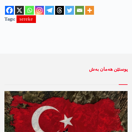
Tags:
sereke
پوستێن ھەمان بەش