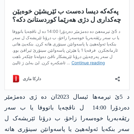
د 5ێ تیرمەھا ئیسال 2023ان ده‌ ژی دەمژمێر
دەردۆرا 14:00 ل ناڤچەیا باتووفا یا ب سەر
رێڤەبەریا خوەسەرا زاخۆ، ب درۆنا ئێریشەک ل
سەر بنکەیا ئەولەھیێ یا پاسەوانێن سینۆری ھاتە