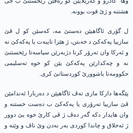
وها كادرۆ و گه‌ریلایێن كو ره‌فێن رێخستنێ ب جی
هشتنه‌ و ژێ قوت بوونه‌.
ل گۆری ئاگاهیێن ده‌ستێ مه‌، كه‌سێن كو ل ڤێ
سازییا په‌كه‌كێ د خه‌بتن، ژ هێزا تایبه‌ت یا په‌كه‌كێ نه‌
و ئه‌ركا وان ته‌رۆر كرنا دژبه‌رێن سیاسه‌تا رێخستنێ
نه‌ و چه‌كدارێن په‌كه‌كێ یێن كو خوه‌ ته‌سلیمی
حكوومه‌تا باشوورێ كوردستانێ كری.
پێگەها دارکا مازی تەڤ ئاگاهیێن د دەربارا ئەندامێن
ڤێ سازییا تەرۆری یا پەکەکێ ب دەست خستنە و
وان هایدار دکە گەر دەڤ ژ ڤی کارێ خوە یێ دوور
ژ ئەخلاق و چاندا کوردی بەر نەدن وێ ناڤ و وێنە و