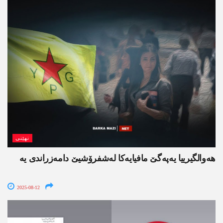
نھێنی
هه‌والگیرییا یه‌په‌گێ مافیایه‌كا له‌شفرۆشیێ دامه‌زراندی یه‌
2025-08-12