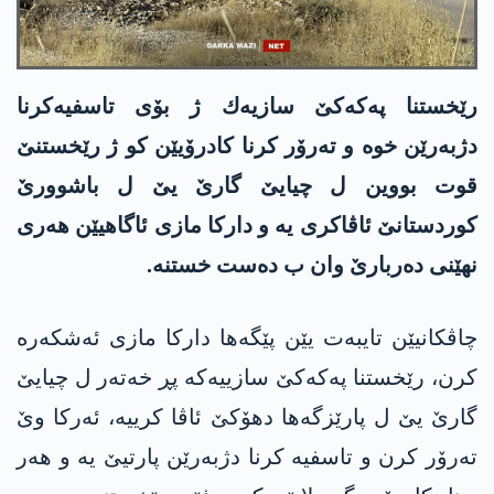
رێخستنا په‌كه‌كێ سازیه‌ك ژ بۆی تاسفیه‌كرنا
دژبه‌رێن خوه‌ و ته‌رۆر كرنا كادرۆیێن كو ژ رێخستنێ
قوت بووین ل چیایێ گارێ یێ ل باشوورێ
كوردستانێ ئاڤاكری یه‌ و داركا مازی ئاگاهیێن هه‌ری
نهێنی ده‌ربارێ وان ب ده‌ست خستنه‌.
چاڤكانیێن تایبه‌ت یێن پێگه‌ها داركا مازی ئه‌شكه‌ره‌
كرن، رێخستنا په‌كه‌كێ سازییه‌كه‌ پڕ خه‌ته‌ر ل چیایێ
گارێ یێ ل پارێزگه‌ها دهۆكێ ئاڤا كرییه‌، ئه‌ركا وێ
ته‌رۆر كرن و تاسفیه‌ كرنا دژبه‌رێن پارتیێ یه‌ و هه‌ر