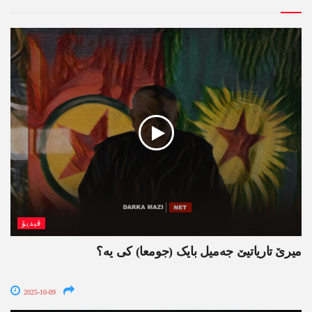
ڤیدیۆ
میرێ تاریاتیێ جەمیل بایک (جومعا) کی یە؟
2025-10-09