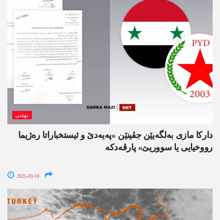
نھێنی
داركا مازی به‌لگه‌یێن جڤینێن «په‌یه‌دێ و ئیستخباراتا ره‌ژیما
رووخیایی یا سووریێ» پارڤه‌دكه
2025-03-19