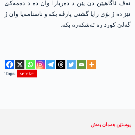
تەڤ ئاگاهیێن دن یێن د دەربارا وان دە د دەمەکێ
نێز دە ژ بۆی رایا گشتی پارڤە بکە و ناسنامەیا وان ژ
گەلێ کورد رە ئەشکەرە بکە.
Tags:
sereke
پوستێن ھەمان بەش