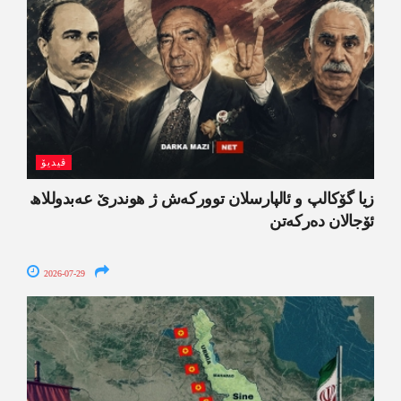
ڤیدیۆ
زیا گۆکالپ و ئالپارسلان توورکەش ژ ھوندرێ عەبدوللاھ
ئۆجالان دەرکەتن
2026-07-29