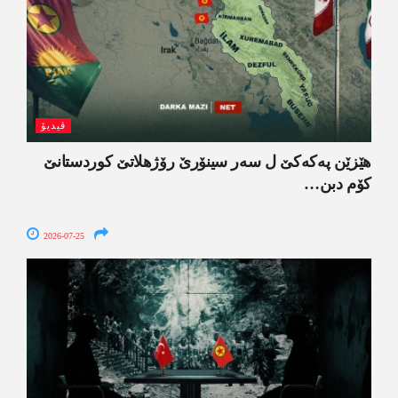
ڤیدیۆ
ھێزێن پەکەکێ ل سەر سینۆرێ رۆژھلاتێ کوردستانێ
کۆم دبن…
2026-07-25