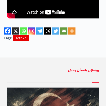
Tags:
sereke
پوستێن ھەمان بەش