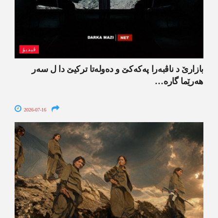
ڤیدیۆ
بازارێ د ناڤبەرا پەکەکێ و دەولەتا ترکیێ دا ل سەر
ھەرێما گارە…
2026-07-16