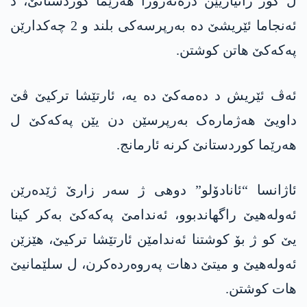
ل گۆر زانیاریێن دژەتەرۆرا ھەرێما کوردستانێ، د
ئەنجاما ئێریشێ دە بەرپرسەکی بلند و 2 چەکدارێن
پەکەکێ ھاتن کوشتن.
ئەڤ ئێریش د دەمەکێ دە یە، ئارتێشا ترکیێ ڤێ
داویێ ھەژمارەک بەرپرسێن دن یێن پەکەکێ ل
ھەرێما کوردستانێ کرنە ئارمانج.
ئاژانسا “ئانادۆلو” دوھی ژ سەر زارێ ژێدەرێن
ئەولەھیێ راگھاندبوو، ئەندامێ پەکەکێ بەکر کینا
یێ کو ژ بۆ کوشتنا ئەندامێن ئارتێشا ترکیێ، ھێزێن
ئەولەھیێ و میتێ دھات پەروەردەکرن، ل سلێمانیێ
ھات کوشتن.