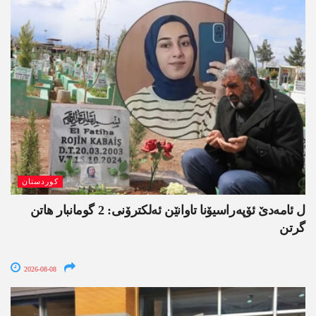
کوردستان
ل ئامەدێ ئۆپەراسیۆنا تاوانێن ئەلکترۆنی: 2 گومانبار ھاتن
گرتن
2026-08-08