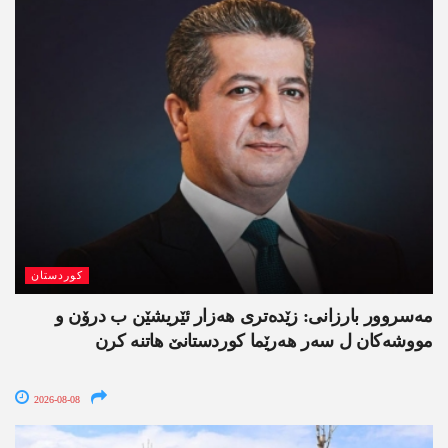
کوردستان
مەسروور بارزانی: زێدەتری ھەزار ئێریشێن ب درۆن و
مووشەکان ل سەر ھەرێما کوردستانێ ھاتنە کرن
2026-08-08