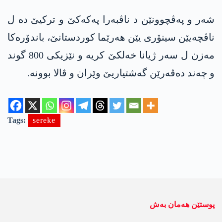
شەر و پەڤچوونێن د ناڤبەرا پەکەکێ و ترکیێ دە ل
ناڤچەیێن سینۆری یێن ھەرێما کوردستانێ، باندۆرەکا
مەزن ل سەر ژیانا خەلکێ کریە و نێزیکی 800 گوند
و چەند دەڤەرێن گەشتیاریێ وێران و ڤالا بوونە.
Tags:
sereke
پوستێن ھەمان بەش