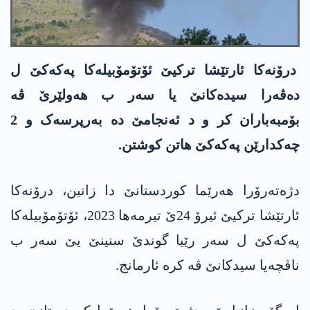
درۆنەکا ئارتێشا ترکیێ ئۆتۆمۆبیلەکا پەکەکێ ل
دەڤەرا سیدەکانێ یا سەر ب ھەولێرێ ڤە
بۆمبەباران کر و د ئەنجامێ دە بەرپرسەک و 2
چەکدارێن پەکەکێ ھاتن کوشتن.
دژەتەرۆرا ھەرێما کوردستانێ دا زانین، درۆنەکا
ئارتێشا ترکیێ ئیرۆ 24ێ تیرمەھا 2023، ئۆتۆمۆبیلەکا
پەکەکێ ل سەر رێیا گوندێ سنینێ یێ سەر ب
ناڤچەیا سیدکانێ ڤە کرە ئارمانج.