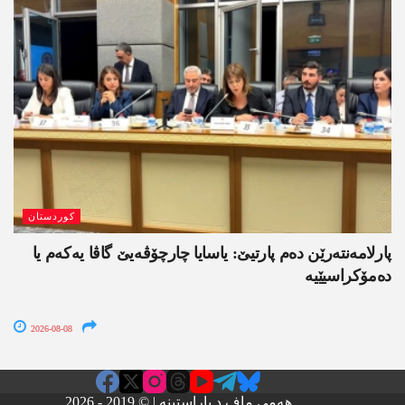
کوردستان
پارلامەنتەرێن دەم پارتیێ: یاسایا چارچۆڤەیێ گاڤا یەکەم یا
دەمۆکراسیێیە
2026-08-08
هەمی ماف د پاراستینە | © 2019 - 2026