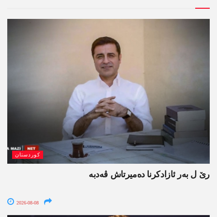
کوردستان
رێ ل بەر ئازادکرنا دەمیرتاش ڤەدبە
2026-08-08