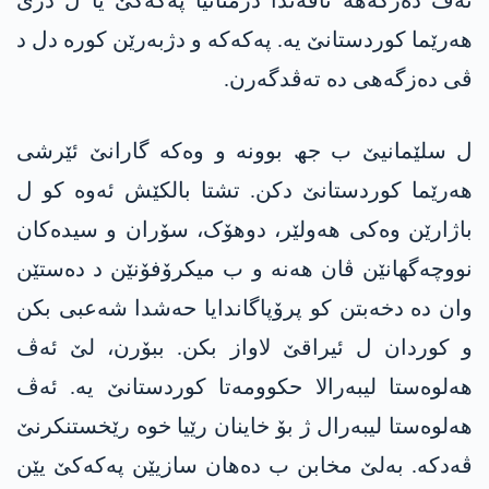
ئەڤ دەزگەھە ناڤەندا دژمناتیا پەکەکێ یا ل دژی
ھەرێما کوردستانێ یە. پەکەکە و دژبەرێن کورە دل د
ڤی دەزگەھی دە تەڤدگەرن.
ل سلێمانیێ ب جھ بوونە و وەکە گارانێ ئێرشی
ھەرێما کوردستانێ دکن. تشتا بالکێش ئەوە کو ل
باژارێن وەکی ھەولێر، دوھۆک، سۆران و سیدەکان
نووچەگھانێن ڤان ھەنە و ب میکرۆفۆنێن د دەستێن
وان دە دخەبتن کو پرۆپاگاندایا حەشدا شەعبی بکن
و کوردان ل ئیراقێ لاواز بکن. ببۆرن، لێ ئەڤ
ھەلوەستا لیبەرالا حکوومەتا کوردستانێ یە. ئەڤ
ھەلوەستا لیبەرال ژ بۆ خاینان رێیا خوە رێخستنکرنێ
ڤەدکە. بەلێ مخابن ب دەھان سازیێن پەکەکێ یێن