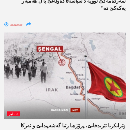
سەردەمەکێ نوویە د سیاسەتا دەولەتێ یا ل ھەمبەر
پەکەکێ دە”
2026-08-08
ئانالیز
وێرانکرنا ئێزیدخانێ، پرۆژەیا رێیا گەشەپیدانێ و ئەرکا