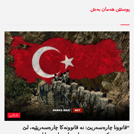
پوستێن ھەمان بەش
ئانالیز
“قانوونا چارەسەریێ: نە قانوونەکا چارەسەریێیە، لێ