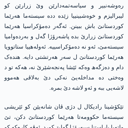
رەوشەنبیر و سیاسەتمەدارێن وێ زرارێن کو
لیبرالیزم و خوەشبینییا زێدە ددە سیستەما ھەرێما
کوردستانێ باش ببینن. ئەگەر دەمۆکراسیا ھەرێما
کوردستانێ زرارێ بدە پاشەرۆژا گەل و بەردەوامیا
سیستەمێ، ئەو نە دەمۆکراسییە. ئەولەهییا ستاتوویا
ھەرێما کوردستانێ ل سەر ھەرتشتی دایە. ھندەک
دام و دەزگەھ وەکە ئێشا پەنجەشێرێ نە، ھەکە تو د
وەختی دە مداخلەیێ نەکی دێ بەلاڤی ھەموو
لاشەیی ببە و ئەو لاشە دێ بمرە.
تێکۆشینا رادیکال ل دژی ڤان شانەیێن کو ئێریشی
سیستەما حکوومەتا ھەرێما کوردستانێ دکن، تێ
واتەیا پاراستنا سبەرۆژا گەلێ کورد. ئەڤە کارەکە کو