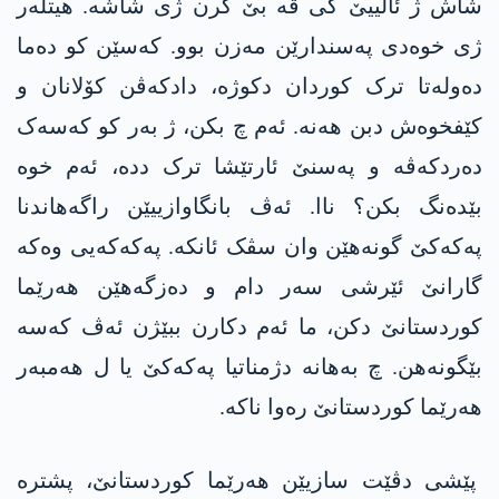
شاش ژ ئالییێ کی ڤە بێ کرن ژی شاشە. ھیتلەر
ژی خوەدی پەسندارێن مەزن بوو. کەسێن کو دەما
دەولەتا ترک کوردان دکوژە، دادکەڤن کۆلانان و
کێفخوەش دبن ھەنە. ئەم چ بکن، ژ بەر کو کەسەک
دەردکەڤە و پەسنێ ئارتێشا ترک ددە، ئەم خوە
بێدەنگ بکن؟ ناا. ئەڤ بانگاوازییێن راگەھاندنا
پەکەکێ گونەھێن وان سڤک ئانکە. پەکەکەیی وەکە
گارانێ ئێرشی سەر دام و دەزگەھێن ھەرێما
کوردستانێ دکن، ما ئەم دکارن ببێژن ئەڤ کەسە
بێگونەھن. چ بەهانە دژمناتیا پەکەکێ یا ل ھەمبەر
ھەرێما کوردستانێ رەوا ناکە.
پێشی دڤێت سازیێن ھەرێما کوردستانێ، پشترە