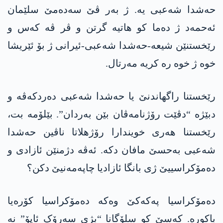
حەشدا شەعبی یە. ژ بەر ڤێ سەدەمێ سلێمان
ئەحمەد ژ دەما کو ھاتیە گرتن و ڤر ڤە کەس و
رێخستنێن شیعە-حەشدا شەعبی-ئیرانی ژ بۆ ئێریشا
خوە ژ خوە رە کریە مەرتال.
رێخستنا راگھاندنێ یا حەشدا شەعبی دەردکەڤە و
دبێژە “دڤێت رۆژنامەڤان بێن بەردان”. بێلۆمە بت،
رێخستنا ھەری خویندارا رۆژھلاتا ناڤین حەشدا
شەعبی بەحسێ مافان دکە. ئەڤە دژمنێن ئازادی و
دەمۆکراسییێ ژی بانگا ئازادیا چاپەمەنیێ دکن؟
دەمۆکراسیا پەکەکێ وەکە دەمۆکراسیا کۆرەیا
باکورە. کەسێ کو سلۆگانا “بژی سەرۆک ئاپۆ” نە