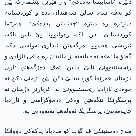
دبێژە “ئاساییشا پەدەکێ” و ژ ھێزێن پێشمەرگە یێن
کو ئەڤە سەد سالن شەھیدان ددە و کوردستانێ
دپارێزە رە دبێژە “چەتەیێن پەدەکێ”. ھەرێما
کوردستانێ ناس ناکە، رەوابوونا وێ ناس ناکە،
ئێریشی ھەموو دەزگەھێن ئیداری-ئەولەیی دکە.
گەلۆ ما ئەڤە نە خیانەتە. ژ خائینان رە مافێ ئازادی و
رێخستنبوونێ نایێ دایین. ئەڤ دەزگەھێن تاری
دژمناتیا ھەرێما کوردستانێ دکن. یێن دژمنی دکن نە
خوەدی ئازادیا رێخستنبوونێ نە، کریارێن دژمنان نە
پرسگرێکا تێگەھێن وەکی دەمۆکراسی و ئازادیا
چاپەمەنیێ، پرسگرێکا ئەولەھیا نەتەوەیی یە.
مە ژ دەستپێکێ ڤە گۆت کو مەدیایا پەکەکێ دووڤکا