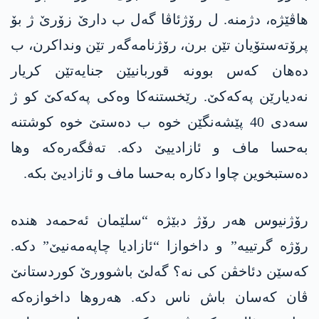
هاڤێژە، دژمنە. ل رۆژئاڤا گەل ب دارێ زۆرێ ژ بۆ
پرۆتەستۆیان تێن برن، رۆژنامەگەر تێن ونداکرن، ب
دەھان کەس بوونە قوربانیێن جنایەتێن کریار
نەدیارێن پەکەکێ. رێخستنەکا وەکی پەکەکێ کو ژ
سەدی 40 پێشەنگێن خوە ب دەستێ خوە کوشتنە
بەحسا ماف و ئازادییێ دکە. تەڤگەرەکە وھا
دەستبخوین چاوا دکارە بەحسا ماف و ئازادیێ بکە.
رۆژنیوس ھەر رۆژ دبێژە “سلێمان ئەحمەد ھندە
رۆژە گرتییە” و داخوازا “ئازادیا چاپەمەنیێ” دکە.
کەسێن دئاخڤن کی نە؟ گەلێ باشوورێ کوردستانێ
ڤان کەسان باش ناس دکە. ھەروھا داخوازەکە