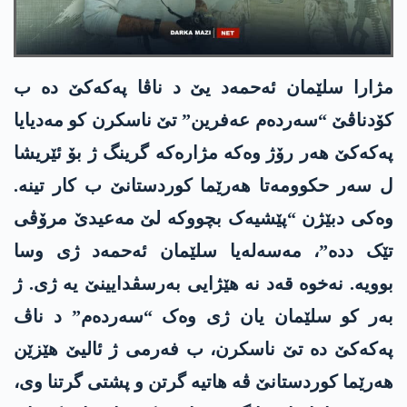
مژارا سلێمان ئەحمەد یێ د ناڤا پەکەکێ دە ب
کۆدناڤێ “سەردەم عەفرین” تێ ناسکرن کو مەدیایا
پەکەکێ ھەر رۆژ وەکە مژارەکە گرینگ ژ بۆ ئێریشا
ل سەر حکوومەتا ھەرێما کوردستانێ ب کار تینە.
وەکی دبێژن “پێشیەک بچووکە لێ مەعیدێ مرۆڤی
تێک ددە”، مەسەلەیا سلێمان ئەحمەد ژی وسا
بوویە. نەخوە قەد نە ھێژایی بەرسڤدایینێ یە ژی. ژ
بەر کو سلێمان یان ژی وەک “سەردەم” د ناڤ
پەکەکێ دە تێ ناسکرن، ب فەرمی ژ ئالیێ ھێزێن
ھەرێما کوردستانێ ڤە ھاتیە گرتن و پشتی گرتنا وی،