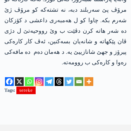
مرۆڤ پێ سەربلند دبە، نە تشتەکە کو مرۆڤ ژێ
شەرم بکە. چاوا کو ل ھەمبەری داعشی د کۆزکان
دە شەر ھاتە کرن دڤێت ب وێ رووحیەتێ ل دژی
ڤان پێکھاتە و شانەیان بسەکنین، ئەڤ کار کارەکی
پیرۆز و جھێ شانازییێ یە. د ھەمان دەم دە مافەکی
رەوا و کارەکی ب روومەتە.
Tags:
sereke