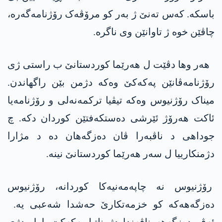
باسکە. کەس تەنێ ژ بەر کو مرۆڤەک رۆژنامەگەرە،
چاڤێن خوە ژ تاوانێن وی ناگرە.
ھەر وھا دڤێت ل ھەرێما کوردستانێ ب راستی ژی
رۆژنامەڤانێن پەکەکێ وەکە دژمن بێن راگھاندن.
میناک رۆژنیوس وەکە تیڤیا ترکمەنەلی و رۆژنامەیا
ئاکت ھەرۆژ ئێرشی دەستکەفتێن کوردان دکە. چ
جوداهی د ناڤبەرا ڤان دەزگەھان دە د مژارا
دژمنکارییا ل سەر ھەرێما کوردستانێ نینە.
رۆژنیوس نە چاپەمەنیەکا کوردانە، رۆژنیوس
دەزگەھەکە کو خزمەتکارێ حەشدا شەعبی یە.