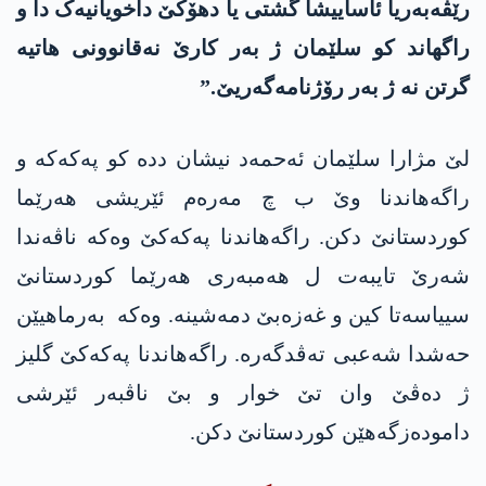
رێڤەبەریا ئاساییشا گشتی یا دھۆکێ داخویانیەک دا و
راگھاند کو سلێمان ژ بەر کارێ نەقانوونی ھاتیە
گرتن نە ژ بەر رۆژنامەگەریێ.”
لێ مژارا سلێمان ئەحمەد نیشان ددە کو پەکەکە و
راگەھاندنا وێ ب چ مەرەم ئێریشی ھەرێما
کوردستانێ دکن. راگەھاندنا پەکەکێ وەکە ناڤەندا
شەرێ تایبەت ل ھەمبەری ھەرێما کوردستانێ
سییاسەتا کین و غەزەبێ دمەشینە. وەکە بەرماھیێن
حەشدا شەعبی تەڤدگەرە. راگەھاندنا پەکەکێ گلیز
ژ دەڤێ وان تێ خوار و بێ ناڤبەر ئێرشی
دامودەزگەھێن کوردستانێ دکن.