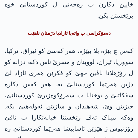
خایین دکارن ب رەحەتی ل کوردستانێ خوە
برێخستن بکن.
دەمۆکراسی ب واتەیا ئازادیا دژمنان ناهێت
کەس چ بێژە بلا ببێژە، ھەر کەسێ کو ئیراق، ترکیا،
سووریا، ئیران، لووبنان و مسرێ ناس دکە، دزانە کو
ل رۆژھلاتا ناڤین جھێ کو فکرێن ھەری ئازاد لێ
دژین ھەرێما کوردستانێ یە. ھەر کەس دکارە
سڤکاتیێ و بوختانا ب سەرۆکوەزیرێ کوردستانێ،
حیزبێن وێ، شەھیدان و سازیێن ئەولەھیێ بکە.
وەکە میناک ئەڤ رێخستنا خیانەتکارا ب ناڤێ
رۆژنیوس ژ ھێزێن ئاساییشا ھەرێما کوردستانێ رە