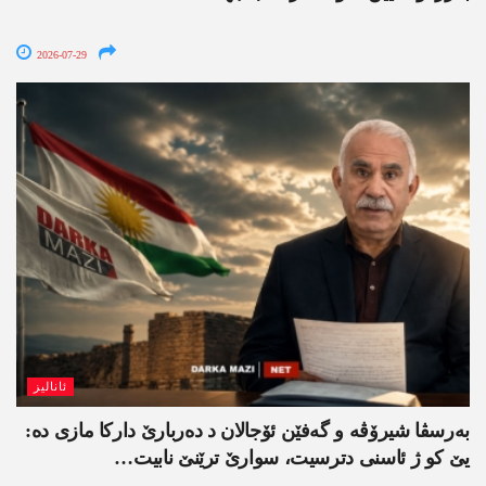
2026-07-29
ئانالیز
بەرسڤا شیرۆڤە و گەفێن ئۆجالان د دەربارێ دارکا مازی دە:
یێ کو ژ ئاسنی دترسیت، سوارێ ترێنێ نابیت…