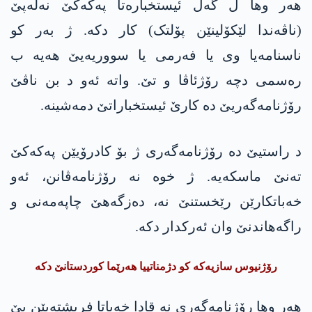
ھەر وھا ل گەل ئیستخبارەتا پەکەکێ نەلەپێ
(ناڤەندا لێکۆلینێن پۆلتک) کار دکە. ژ بەر کو
ناسنامەیا وی یا فەرمی یا سووریەیێ هەیە ب
رەسمی دچە رۆژئاڤا و تێ. واتە ئەو د بن ناڤێ
رۆژنامەگەریێ دە کارێ ئیستخباراتێ دمەشینە.
د راستیێ دە رۆژنامەگەری ژ بۆ کادرۆیێن پەکەکێ
تەنێ ماسکەیە. ژ خوە نە رۆژنامەڤانن، ئەو
خەباتکارێن رێخستنێ نە، دەزگەھێ چاپەمەنی و
راگەھاندنێ وان ئەرکدار دکە.
رۆژنیوس سازیەکە کو دژمناتییا ھەرێما کوردستانێ دکە
ھەر وھا رۆژنامەگەری نە قادا خەباتا فڕیشتەیێن بێ