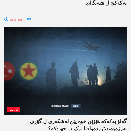
پەکەکێ ل شەنگالێ
2026-08-05
ئانالیز
گەلۆ پەکەکە ھێزێن خوە یێن لەشکەری ل گۆری
بەرژەوەندیێن دەولەتا ترک ب جھ دکە؟