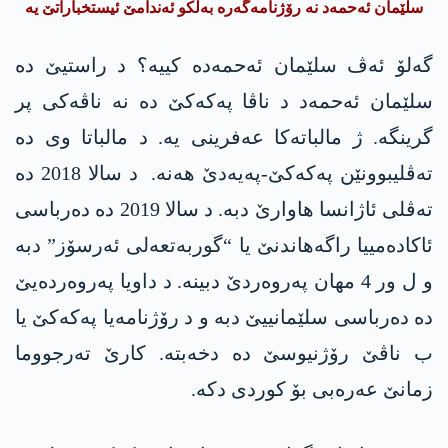
سلێمان ئەحمەد نە رۆژنامەگەرە بەلکو ئەندامێ ئیستخباراتێ یە
گەلۆ ئەڤ سلێمان ئەحمەدە کییە؟ د راستیێ دە
سلێمان ئەحمەد د ناڤا پەکەکێ دە نە ناڤەکی پر
گرینگە. ژ مالباتەکا عەفرینی یە. د مالباتا وی دە
تەڤلیبوونێن پەکەکێ-پەیەدێ ھەنە. د سالا 2018 دە
تەڤلی ئاژانسا ھاوارێ دبە. د سالا 2019 دە دەرباسی
ئاکادەمییا راگەھاندنێ یا “گوربەتعەلی ئەرسۆز” دبە
و ل ور 4 مھان پەروەردێ دبینە. د داویا پەروەردەیێ
دە دەرباسی سلێمانییێ دبە و د رۆژنامەیا پەکەکێ یا
ب ناڤێ رۆژنیوسێ دە دخەبتە. کارێ تەرجووما
زمانێ عەرەبی بۆ کوردی دکە.