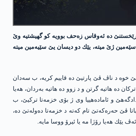
ن رێخستنێ ده‌ ئه‌وقاس زه‌حف بوویه كو گهیشتیه‌ وێ
سێه‌مین ژێ میته‌، یێك دو دیسان یێ سێیه‌مین میته‌
هێ خوه‌ د ناڤ ڤێ پارتیێ ده‌ قاییم كریه‌، ب سه‌دان
 ئۆجالان د خوه‌پێشاندانێن چه‌پێن تركان ده‌ هاتیه‌ گرتن و د زوو ده‌ هاتیه‌ به‌ردان، هه‌یا
دگه‌هێ و ئاماده‌هییا وی ژ بۆی خزمه‌تا تركیێ، ب
 كۆمپلۆیێ لێ دكه‌، خه‌باتا ڤێ حه‌ره‌كه‌تێ تام كه‌ته‌ د خزمه‌تا ده‌وله‌تێ ده‌،