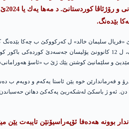
رییه‌كێ
شێخ ئه‌حمه‌د» ل سلێمانیێ و هه‌ر ب چه‌كا بێده‌نگ، ل 12 كانوونێ پۆلیسان 
مێدیێ و سلێمانیێ كوشتن یێك ژێ ب «ئاسۆ هه‌ورامانی»
 كادرۆ و فه‌رماندارێن خوه‌ یێن ئاستا یه‌كه‌م و دویه‌م
اهی 63 كادرۆ، فه‌رماندار بوونه‌ هه‌ده‌فا ئۆپه‌راسیۆنێن تایب