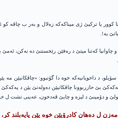
ا كوور یا تركیێ ژی میناكه‌كه‌ زه‌لال و به‌ر ب چاڤه‌ كو ئۆ
تێ یه‌!.
و، د داخویانیه‌كه‌ خوه‌ دا گۆتبوو: «چاڤكانیێن مه‌ یێن ل
‌ په‌كه‌كێ بێ حازربوونا چاڤكانیێن ده‌وله‌تێ یێن د په‌كه
اولێ و دۆمینێ د لیزه‌ و چایێ ڤه‌دخون، عه‌ینی تشت ل خ
ه‌ مه‌زن ل ده‌هان كادرۆیێن خوه‌ یێن پایه‌بلند