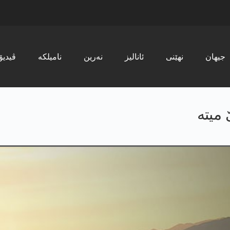
جیھان
نھێنی
ئانالیز
نەرین
نامیلکە
ڤیدیۆ
میته‌