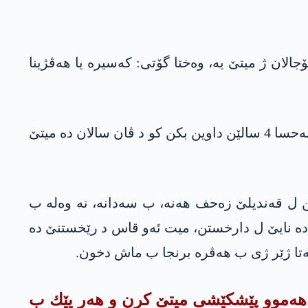
جالان ژ میتێ یه‌، وه‌ختا گۆتی: كه‌سیره‌ یا هه‌ڤژینا
د ڤێ نڤیسێ ده‌ ئه‌مێ زێده‌ به‌حسا دیرۆكا په‌كه‌كێ و چاوانیا كه‌تنا میتێ د ره‌فێن رێخستنێ ده‌ نه‌كن، ئه‌مێ به‌حسا 4 سالێن داوین بكن كو د ڤان سالان ده‌ میتێ
 قه‌ندیلێ زه‌حف هه‌نه‌، ب سه‌دانه‌، نه‌ وه‌له‌ ب
‌كێ ده‌ نایێ ل دارخستن، میت ئه‌و قاس د رێخستنێ ده‌
ه‌تا ژێر ژی ب هه‌ڤره‌ برنجا ب ماش دخون.
 كر، هه‌موو پێشكێشی میتێ كرن و هه‌ر یێك ب