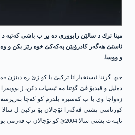
میتا ترك د سالێن رابووری ده‌ پڕ ب باشی كه‌تیه‌ د 
ئاستێ هه‌گه‌ر كادرۆیێن په‌كه‌كێ خوه‌ رێز بكن و وه
و ووسا.
جیهـ گرتنا ئیستخباراتا تركیێ یا كو ژێ ره‌ دبێژن «م
زه‌واجا وی یا ب كه‌سیره‌ یلدرم كو كه‌چا به‌رپرس
تایبه‌ت پشتی سالا 2004ێ كو ئۆجالان ب فه‌رمی بوو هێزەک ژ بۆ جێبەجێکرنا پۆلەتیکایا دەولەتا ترک، مخابن ئه‌ڤ یێك هه‌یا رۆژا مه‌ یا ئیرۆ ووسا مایه‌.