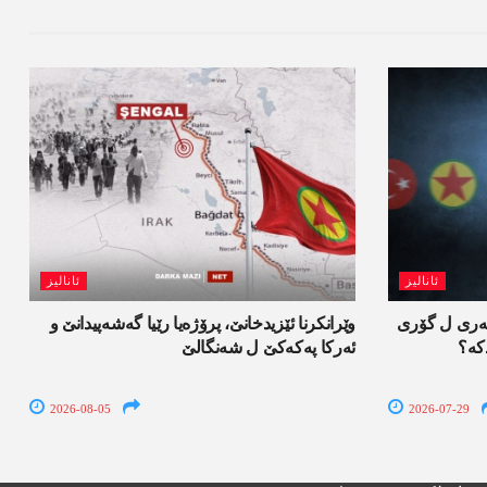
ئانالیز
ئانالیز
کەری ل گۆری
وێرانکرنا ئێزیدخانێ، پرۆژەیا رێیا گەشەپیدانێ و
کە؟
ئەرکا پەکەکێ ل شەنگالێ
2026-08-05
2026-07-29