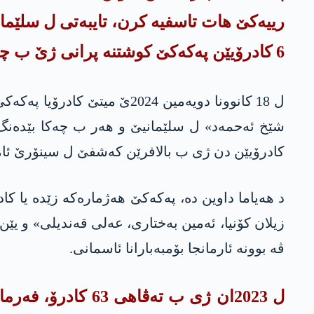
6 كادرۆیێن په‌كه‌كێ كوشتنه‌ پرانی ژێ ب چه‌كا بێده‌نگ.
كادرۆیێن دن ژی ب بالافرێن كه‌شفێ ل سینۆرێ ئا
د هەیاما داوین دە، په‌كه‌كێ هه‌ژماره‌كه‌ زێده‌ یا
ڤە بوونە ئارمانجا بۆمبەبارانا ئاسمانی.
ل 2023ان ژی ب ته‌ڤ