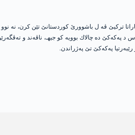
راتا ترکیێ ڤە ل باشوورێ كوردستانێ تێن کرن، نە نوو 
د په‌كه‌كێ ده‌ چالاك بوویه‌ كو جیهـ، ناڤەند و تەڤگەرێ
ێبه‌رتیا په‌كه‌كێ تێ په‌ژراندن.