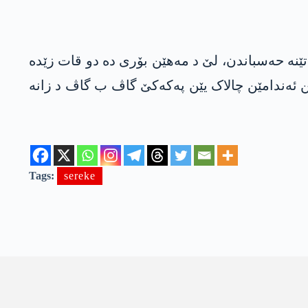
تێنە حەسباندن، لێ د مەهێن بۆری دە دو قات زێدە
ن ئەندامێن چالاک یێن په‌كه‌كێ گاڤ ب گاڤ د زانه‌
Tags:
sereke