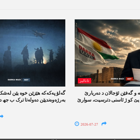
ئانالیز
و گەفێن ئۆجالان د دەربارێ
گەلۆ پەکەکە ھێزێن خوە یێن لەش
 یێ کو ژ ئاسنی دترسیت، سوارێ
بەرژەوەندیێن دەولەتا ترک ب جھ د
2026-07-27