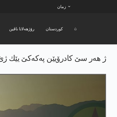
زمان
⌂
کوردستان
رۆژھەلاتا ناڤین
ژ هه‌ر سێ كادرۆیێن په‌كه‌كێ یێك ژێ 