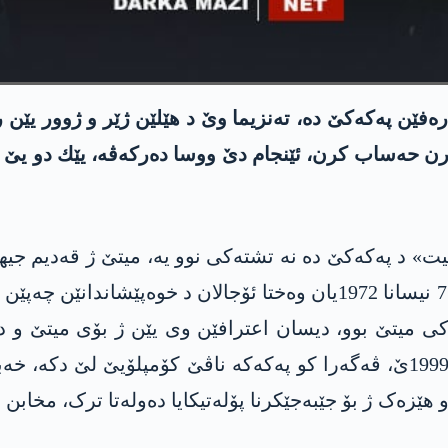
ره‌فێن په‌كه‌كێ ده‌، ته‌نزیما وێ د هێلێن ژێر و ژوور یێ
‌رن حه‌ساب كرن، ئێنجام دێ ووسا ده‌ركه‌ڤه‌، یێك دو یێ 
یت» د په‌كه‌كێ ده‌ نه‌ تشته‌كی نوو یه‌، میتێ ژ قه‌دیم جی
ده‌لیل و ڤیدیۆ ڤێ گۆتنا مه‌ ئیسپات دكن، ژ بوویه‌را 7 نیسانا 1972یان وه‌ختا
ه‌كی میتێ بوو، دیسان اعترافێن وی یێن ژ بۆی میتێ و دا
كورتاسی پشتی ڤه‌گه‌را ئۆجالان بۆ تركیێ ل سالا 1999ێ، ڤه‌گه‌را كو په‌كه‌كه‌ ناڤێ