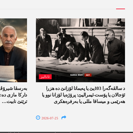
ئانالیز
د سالڤەگەرا 103یێ یا پەیمانا لۆزانێ دە هزرا
بەرسڤا شیرۆڤە 
ئۆجالان یا پۆست-ئیمرالیێ: پرۆژەیا لۆزانا نوو یا
دارکا مازی دە:
ھەرێمی و میساقا مللی یا بەرفرەھکری
ترێنێ نابیت…
2026-07-25