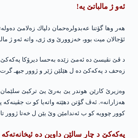
ئه‌و ژ مالباتێ یه‌!
هه‌ر وها گۆتنا عه‌بدولره‌حمان دلپاك زه‌لامێ ده‌وله‌ت
ئۆجالان میت بوو، خه‌زوورێ وی ژی، واته‌ ئه‌و ژ مالبا
زه‌حف د په‌كه‌كێ ده‌ ل هێلێن ژێر و ژوور جیهـ گرت.
وه‌زیرێ كارێن هوندر یێ به‌رێ یێ تركیێ سلێمان سۆیل
هه‌زارانه‌». ئه‌ڤ گۆتن دهێته‌ واته‌یا كو ت جڤینه‌كه
كوور چوویه‌ كو ب ئه‌ندامێن وێ یێن ل خه‌تا ژوور ت
په‌كه‌كێ د چار سالێن داوین ده‌ ئیخانه‌ته‌ك