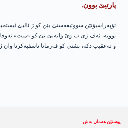
پارتیێ بوون.
ئۆپەراسیۆنێن سووئیقەستێ یێن کو ژ ئالیێ ئیستخبا
بوونە، ئه‌ڤ ژی ب وێ واته‌یێ تێ كو «میت» ئه‌وقاس 
و ته‌عقیب دكه‌، پشتی كو فه‌رمانا تاسفیه‌كرنا وان ژ ر
پوستێن ھەمان بەش