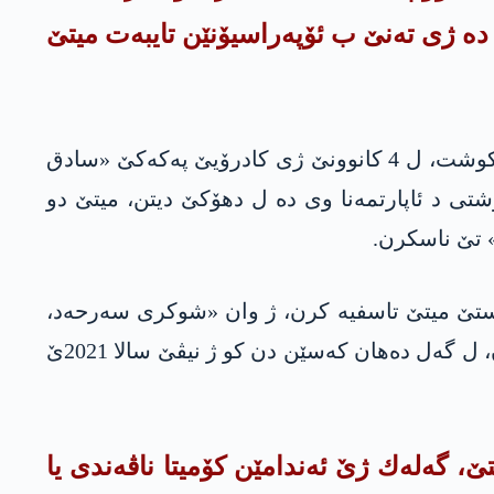
 هات تاسفیه‌ كرن، تایبه‌تی ل سلێمانی و رۆژئاڤا كوردستانێ. د مه‌ها یه‌ك یا 2024ێ ده‌ ژی ته‌نێ ب ئۆپه‌راسیۆنێن تایبه‌ت میتێ
ل 18 كانوونا دویه‌مین 2024ێ میتێ كادرۆیا په‌كه‌كێ «فريال سليمان خالد» ل كه‌ركووكێ ب چه‌كا بێده‌نگ كوشت، ل 4 كانوونێ ژی كادرۆیێ په‌كه‌كێ «سادق
جه‌سه‌دێ كورده‌كی باكور كوشتی د ئاپارتمه‌نا وی ده‌ ل دهۆكێ دیتن، میتێ دو
 تێ ناسكرن.
 ب ده‌ستێ میتێ تاسفیه‌ كرن، ژ وان «شوکری سەرحەد،
زیلان کۆنیا، ئەمین بەختاری، عەلی قەندیلی» و یێن دن. ئەو ژ باسکێ لەشکەریێ په‌كه‌كێ دهاتن حەسباندن، ل گەل دەهان کەسێن دن کو ژ نیڤێ سالا 2021ێ
ه‌ت یێن میتێ، گه‌له‌ك ژێ ئه‌ندامێن كۆمیتا ناڤه‌ندی یا