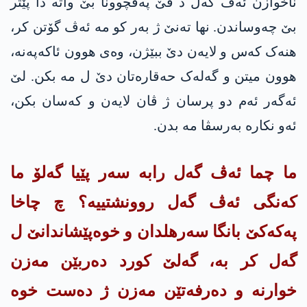
ناخوازن ئەڤ گەل د ڤێ پەڤچوونا بێ واتە دا پێتر
بێ چەوساندن. نها تەنێ ژ بەر کو مە ئەڤ گۆتن کر،
هنەک کەس و لایەن دێ ببێژن، وەی هوون ئاكه‌په‌نه‌،
هوون میتن و گەلەک حەقارەتان دێ ل مە بکن. لێ
ئەگەر ئەم دو پرسان ژ ڤان لایەن و کەسان بکن،
ئەو نکارە بەرسڤا مە بدن.
ما چما ئەڤ گەل رابە سەر پێیا گەلۆ ما
کەنگی ئەڤ گەل روونشتییە؟ چ چاخا
په‌كه‌كێ بانگا سەرهلدان و خوەپێشاندانێ ل
گەل کر بە، گەلێ کورد دەربێن مەزن
خوارنە و دەرفەتێن مەزن ژ دەست خوە