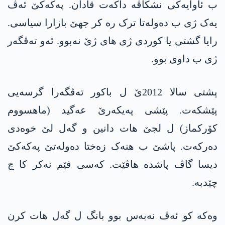
ب ئاوایەکی نشکاڤە داکەت قادان. په‌كه‌كێ ئەڤ
یەک ژی ب دەولەتا ترک رە کر جهێ بازارا سیاسی.
رایا گشتی یا کوردی ژی های ژێ نەبوو. ئەو تەڤگەر
ژی ب داوی بوو.
پشتی سالا 2012ێ ل باکور تەڤگەرا گرسەیی
پێشکەت. پێشی پەیکەرێ عه‌گید (ماهسووم
کۆرکماز) ل لجێ هات دانین و گەل لێ خوەدی
دەرکەت. پاشێ ب هنەک زەختا دەولەتێ په‌كه‌كێ
دیسا گاڤ پاشدە هاڤێت. کەسی فێم نەکر کا چ
چێدبه‌.
وەکە کو ئەڤ نەبەس بوو بانگ ل گەل هات کرن