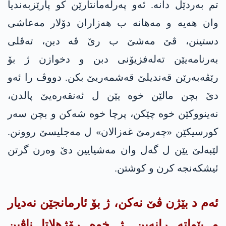
تم بەردێل دانە. ئەو په‌رله‌مانتارێن کو پارێزبەندیا
وان هەیە و مەهانە ب هەزاران دۆلار مەعاشی
دستینن، ڤێ مەشێ ب رێ ڤە دبن، تەڤلی
بەرنامەیێن ته‌له‌فزیۆنی دبن و دخوازن ژ بۆ
رێڤەبەرێن قەندیلێ قەشمەریێ بکن. دووڤ را ئەو
دێ بچن مالێن خوە یێن ل ئەنقەرەیێ پالدن،
نەینووکێن خوە چێکن، پرچا خوە شەکن و بچن سەر
کورسیکێن «چەرمێ غەزالان» ل مەجلیسێ روونن.
لێبەلێ یێن ل گه‌ل وان مەشیایین دێ وەرن گرتن
ئیشکەنجە کرن و کوشتن.
ئەم د بێژن ڤێ نەکن، ژ بۆ ئارمانجێن نەدیار
و بێواتە رانەبن. ژ خوە رۆژهلاتا ناڤین