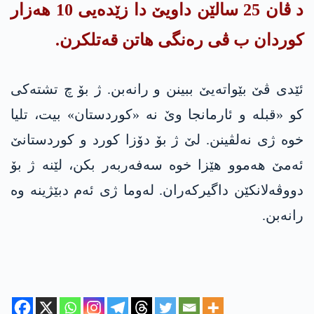
د ڤان 25 سالێن داویێ دا زێدەیی 10 هەزار
کوردان ب ڤی رەنگی هاتن قەتلکرن.
ئێدی ڤێ بێواتەیێ ببینن و رانەبن. ژ بۆ چ تشتەکی
کو «قبلە و ئارمانجا وێ نە «کوردستان» بیت، تلیا
خوە ژی نەلڤینن. لێ ژ بۆ دۆزا کورد و کوردستانێ
ئەمێ هەموو هێزا خوە سەفەربەر بکن، لێنە ژ بۆ
دووڤەلانكێن داگیرکەران. له‌وما ژی ئەم دبێژینه‌ وه‌
رانەبن.