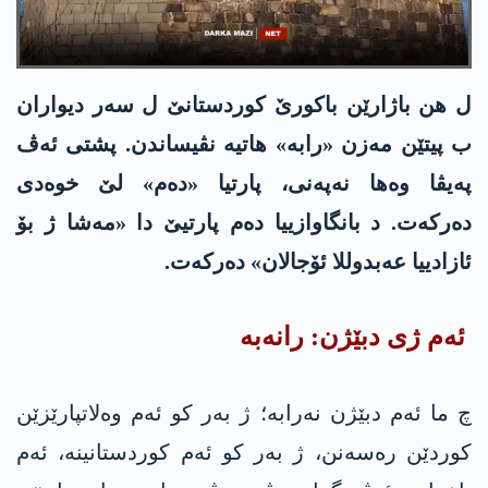
ل هن باژارێن باکورێ کوردستانێ ل سەر دیواران
ب پیتێن مەزن «رابە» هاتیە نڤیساندن. پشتی ئەڤ
پەیڤا وه‌ها نەپەنی، پارتیا «دەم» لێ خوەدی
دەرکەت. د بانگاوازییا دەم پارتیێ دا «مەشا ژ بۆ
ئازادییا عه‌بدوللا ئۆجالان» دەرکەت.
ئەم ژی دبێژن: رانەبە
چ ما ئەم دبێژن نەرابە؛ ژ بەر کو ئەم وەلاتپارێزێن
کوردێن رەسەنن، ژ بەر کو ئەم کوردستانینە، ئەم