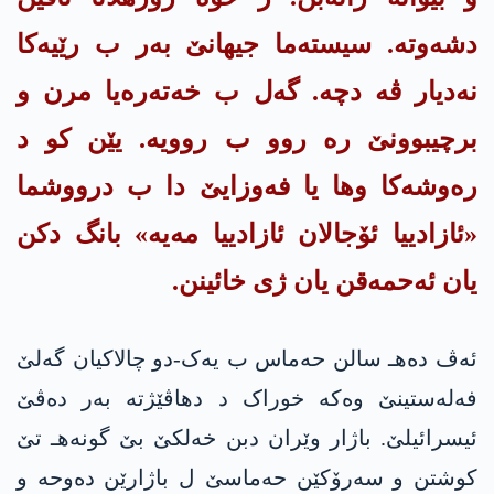
دشەوتە. سیستەما جیهانێ بەر ب رێیەکا
نەدیار ڤە دچە. گەل ب خەتەرەیا مرن و
برچیبوونێ رە روو ب روویە. یێن کو د
رەوشەکا وها یا فه‌وزایێ دا ب درووشما
«ئازادییا ئۆجالان ئازادییا مەیە» بانگ دکن
یان ئەحمەقن یان ژی خائینن.
ئەڤ دەهـ سالن حەماس ب یەک-دو چالاکیان گەلێ
فەله‌ستینێ وەکە خوراک د دهاڤێژته‌ بەر دەڤێ
ئیسرائیلێ. باژار وێران دبن خەلکێ بێ گونەهـ تێ
کوشتن و سەرۆکێن حەماسێ ل باژارێن ده‌وحه‌ و