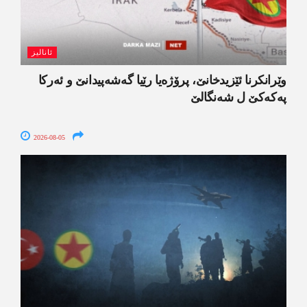
ئانالیز
وێرانکرنا ئێزیدخانێ، پرۆژەیا رێیا گەشەپیدانێ و ئەرکا
پەکەکێ ل شەنگالێ
2026-08-05