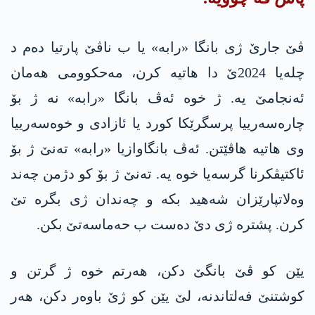
ڤێ جارێ ژی بانگا «رابە» یا ب ناڤێ پارتیا دەم د
چلەیا 2024ێ دا هاتیه‌ کرن، مەحکوومی هەمان
ئەنجامێ یە. ژ خوە ئەڤ بانگا «رابە» نە ژ بۆ
چارەسەرییا پرسگرێکا کورد یا ئازادی و خوەسەرییا
وی هاتیە هاڤێتن. ئەڤ بانگاوازیا «رابە» تەنێ ژ بۆ
ئاكتیڤكرنا گرسەیا خوە یە. تەنێ ژ بۆ كو دژمن چەند
وەلاتپارێزان شەهید بکە و چەندان ژی بگرە تێ
کرن. پشترە ژی دێ دەست ب حەماسەتێ بکن.
یێن کو ڤێ بانگێ دکن، هەرتم خوە ژ گرتن و
کوشتنێ فه‌لتاندنە، لێ یێن کو ژێ باوەر دکن، هەر