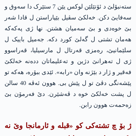
ستەنبۆلێ د ئۆتێلێن لوکس یێن 7 ستێرک دا سەوق و
سەفایێ دکن. خەلکێ سڤیل بێپاراستن ل قادا شەر
بێ خوەدی و بێ سەمیان هشتن. نها ژی په‌كه‌كە
هەمان تشتی ل گەلێ کورد دکە. جەمیل باییک ل
سلێمانیێ، رەمزی قەرتال ل مارسیليا، قەراسوو
ژی ل تەهرانێ دژین و تەعلیماتان ددەنه‌ خەلکێ
فەقیر و ژار د بێژنە وان «رابە». ئێدی ببۆرە، هەکە تو
پێشەنگی دڤێ تو ل پێش بی. هوون ئەڤە 40 سالن
ل پشت خەلکێ خوە د ڤەشێرن. دێ فەرمۆن بێ
زەحمەت هوون رابن.
ژ بۆ چ تشتەکی کو «قبلە و ئارمانجا وێ نە