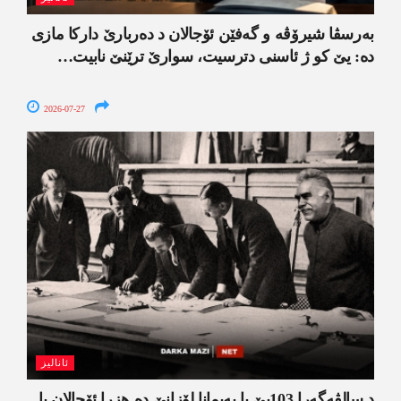
بەرسڤا شیرۆڤە و گەفێن ئۆجالان د دەربارێ دارکا مازی
دە: یێ کو ژ ئاسنی دترسیت، سوارێ ترێنێ نابیت…
2026-07-27
ئانالیز
د سالڤەگەرا 103یێ یا پەیمانا لۆزانێ دە هزرا ئۆجالان یا