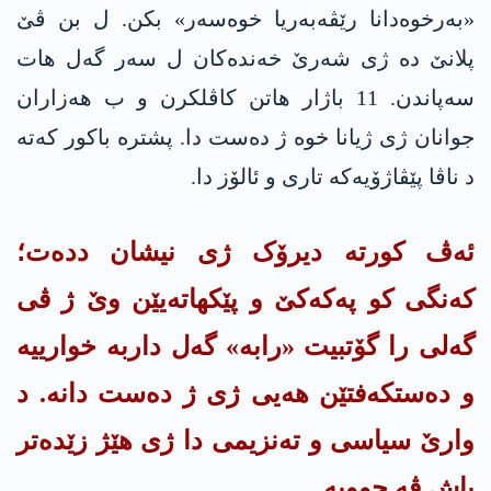
«بەرخوەدانا رێڤەبەریا خوەسەر» بکن. ل بن ڤێ
پلانێ دە ژی شەرێ خەندەکان ل سەر گەل هات
سەپاندن. 11 باژار هاتن کاڤلکرن و ب هەزاران
جوانان ژی ژیانا خوە ژ دەست دا. پشترە باکور کەتە
د ناڤا پێڤاژۆیەکە تاری و ئالۆز دا.
ئەڤ کورتە دیرۆک ژی نیشان ددەت؛
کەنگی کو په‌كه‌كێ و پێکهاتەیێن وێ ژ ڤی
گەلی را گۆتبیت «رابە» گەل داربە خوارییە
و دەستکەفتێن هەیی ژی ژ دەست دانە. د
وارێ سیاسی و ته‌نزیمی دا ژی هێژ زێدەتر
پاش ڤە چوویە.