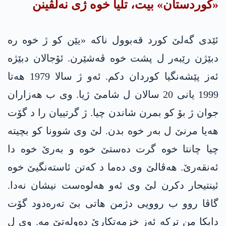
«کوردستان» بیت، تلیا خوە ژی نەلڤینن
ئێدی گەلێ کورد قەبوول ناکە «یێن کو ژ خوە رە
دبێژن رێبەر ل پشت خوە ڤەشێرن. ئۆجالان دبێژە
ئەز پێشەنگیا کوردان دکم. ئەو ژ سالا 1979 هەتا
1999 یانی 20 سالان ل شامێ ژیا. وی ب هەزاران
جوان ژ بۆ كو بمرن شاندن چیا. ژ گرتییان را د گۆت
هه‌یا مرنێ ل بەر خوە بدن. لێ وی شوونا کو بچیته‌
چیا چانتا خوە گرت دەستێ خوە و بەرێ خوە دا
ئەنقەرێ. هەڤالێ وی دەما د کەتن ئاستەنگیێ خوە
ئینتیحار دکرن لێ وی ئەو هەلوەست نیشان نەدا.
گاڤا روو ب روویی دژمن هاتی بێ تەرەدود گۆت
دایکا من ترکە ئەز خزمەتکارێ دەولەتێ مە. وی ل