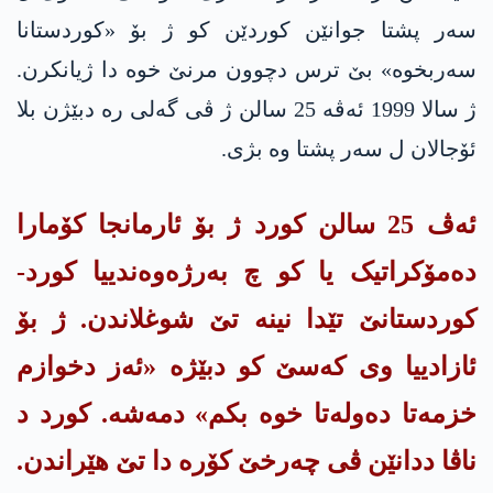
سەر پشتا جوانێن کوردێن کو ژ بۆ «کوردستانا
سەربخوە» بێ ترس دچوون مرنێ خوە دا ژیانکرن.
ژ سالا 1999 ئەڤه‌ 25 سالن ژ ڤی گەلی رە دبێژن بلا
ئۆجالان ل سەر پشتا وه‌ بژی.
ئەڤ 25 سالن کورد ژ بۆ ئارمانجا کۆمارا
دەمۆکراتیک یا کو چ بەرژەوەندییا کورد-
کوردستانێ تێدا نینە تێ شوغلاندن. ژ بۆ
ئازادییا وی کەسێ کو دبێژە «ئەز دخوازم
خزمەتا دەولەتا خوە بکم» دمەشە. کورد د
ناڤا ددانێن ڤی چەرخێ کۆرە دا تێ هێراندن.