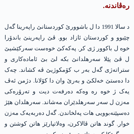
رەڤاندنە.
د سالا 1991 دا ل باشوورێ کوردستانێ راپەرینا گەل
چێبوو و کوردستان ئازاد بوو. ڤێ راپەرینێ باندۆرا
خوە ل باکوور ژی کر. په‌كه‌كێ خوەست سەرکێشیێ
ل ڤێ پێلا سەرهلدانێ بکە لێ بێ ئامادەکاری و
ستراتەژی گەل بەر ب کۆمکوژیێ ڤە کشاند. چەک
دا دەستێ خەلکێ و بەرێ وان دا کۆلانا. دژمن ئەڤ
یەک ژ خوە رە وەکە دەرفەت دیت و تەرۆرەکی
مەزن ل سەر سەرهلدێران مەشاند. سەرهلدان هێژ
دەسپێنەبوویی هات پەلخاندن. گەل دەربەیەک مەزن
خوار. گوند هاتن ڤالاکرن، وەلاتپارێز هاتن کوشتن و