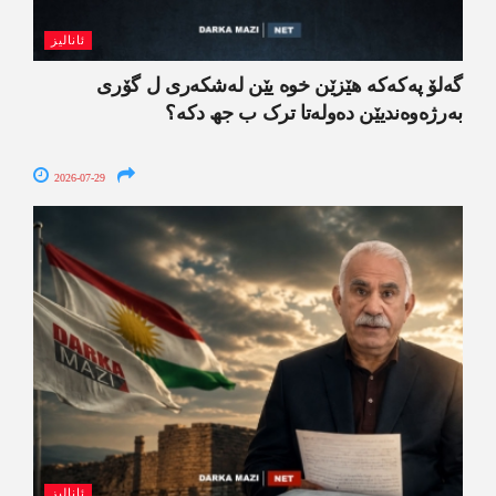
ئانالیز
گەلۆ پەکەکە ھێزێن خوە یێن لەشکەری ل گۆری
بەرژەوەندیێن دەولەتا ترک ب جھ دکە؟
2026-07-29
ئانالیز