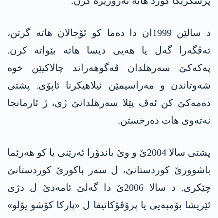
پرسگرێکا کورد هاتە تەرۆریزە کرن.
د سالێن 1999ان دا دەما کو ئۆجالان هاتە گرتن،
تەڤگەرا گەل یا هەیی دیسا هاتە بێواتە کرن.
په‌كه‌كێ سەرهلدان ڤەگوهەراند چالاكیێن خوە
شەوتاندن و مه‌راسیمێن ئیلاهیکرنا ئاپۆی. پشتی
دەمەکێ کن ئەڤ پێلا سەرهلدانێ ژی، ژ ئارمانجا
نەتەوی هات دەرخستن.
پشتی سالا 2004ێ و وێ باندۆرا ئەرێنی یا کو هەرێما
باشوورێ کوردستانێ، ل سەر باکورێ کوردستانێ
چێكری. د سالا 2006ێ دا گەلێ ئامەدێ ل دژی
ئێریشا بۆمبەیی یا پرۆڤۆکاتیفا ل «پارکا کۆشو یۆلو»