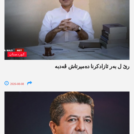
کوردستان
رێ ل بەر ئازادکرنا دەمیرتاش ڤەدبە
2026-08-08