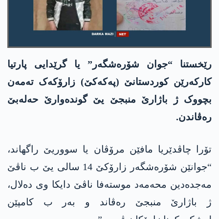
رێخستنا “جوان شۆرەشگەر” یا گرێدایی پارتیا
کارکەرێن کوردستانێ (پەکەکێ) زارۆکەک تەمەن
بچووک ژ باژارێ منبجێ یێ گوندەوارێ حەلەبێ
رەڤاندن.
تۆرا چاڤدێریا مافێن مرۆڤان یا سووریێ راگهاند،
“جوانێن شۆرەشگەر زارۆکێ 14 سالی یێ ب ناڤێ
مەجدەدین محەمەد موستەفا ناڤێ دایکا وی دەلال،
ژ باژارێ منبجێ رەڤاند و بەر ب کامپێن