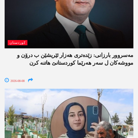
کوردستان
مەسروور بارزانی: زێدەتری ھەزار ئێریشێن ب درۆن و
مووشەکان ل سەر ھەرێما کوردستانێ ھاتنە کرن
2026-08-08