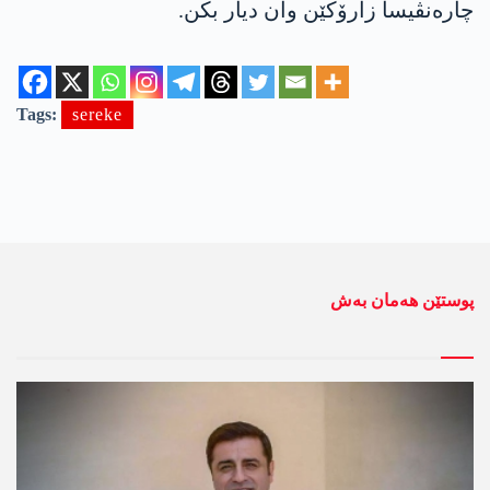
چارەنڤیسا زارۆکێن وان دیار بکن.
Tags:
sereke
پوستێن ھەمان بەش