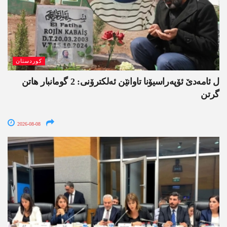
کوردستان
ل ئامەدێ ئۆپەراسیۆنا تاوانێن ئەلکترۆنی: 2 گومانبار ھاتن
گرتن
2026-08-08