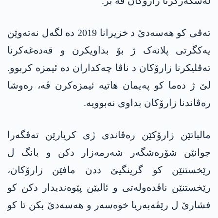
لەشکەرکرنا زارۆکان ڤە بر.”
تەڤی کو ھەسەدێ د خزیرانا 2019 دە لگەل نەتەوێن
یەکگرتی پلانەک ژ بۆ بداویکرن و قەدەغەکرنا
تەڤلیکرنا زارۆکان د ناڤا چەکداران دە ئیمزە کربوو.
لێ ژ دەما کو پەیمان ھاتیە ئیمزەکرن ڤە، رەوشا
رەڤاندنا زارۆکان بداوی نەبوویە.
مالباتێن زارۆکێن رەڤاندی ژی کریارێن تەڤگەرا
جوانێن شۆرەشگەر شەرمەزار دکن و بانگ ل
رێخستنێن کو گرینگیێ ددن مافێن زارۆکان،
رێخستنێن ناڤدەولەتی و ئالیێن پێوەندیدار دکن کو
فشارێ ل رێڤەبەریا خوەسەر و ھەسەدێ بکن تا کو