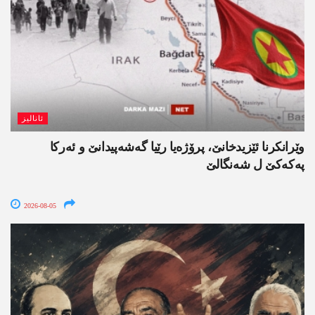
ئانالیز
وێرانکرنا ئێزیدخانێ، پرۆژەیا رێیا گەشەپیدانێ و ئەرکا
پەکەکێ ل شەنگالێ
2026-08-05