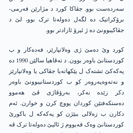
سەردەست بوو. جڤاکا کورد د مژارێن فەرمی-
برۆکراتیک دە لگەل دەولەتا ترک بوو، لێ د
جڤاکیبوونێ دە ژ ئیرۆ ئازادتر بوو.
کورد وێ دەمێ ژی وەلاتپارێز، فەدەکار و ب
کوردستانێ باوەر بوون. د تەڤاھیا سالێن 1990 دە
پەکەکێ تشتەک ل پێکھاتەیا جڤاکی یا وەلاتپارێز
و نەتەوەپەروەر کو ب کوردستانیبوونێ باوەر
دکر زێدە نەکر، بەرۆڤاژی ڤێ ھەموو
دەستکەفتێن کوردان پووچ کرن و خوارن. ئەم
دکارن ب زەلالی ببێژن کو پەکەکە ل باکورێ
کوردستانێ وەک قەیووم ژ ئالیێ دەولەتا ترک ڤە