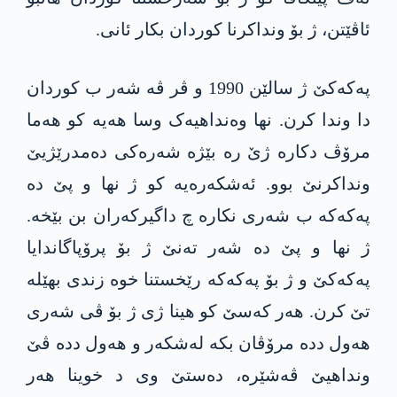
ئاڤێتن، ژ بۆ ونداکرنا کوردان بکار ئانی.
پەکەکێ ژ سالێن 1990 و ڤر ڤە شەر ب کوردان
دا وندا کرن. نھا وەنداھیەک وسا ھەیە کو ھەما
مرۆڤ دکارە ژێ رە بێژە شەرەکی دەمدرێژیێ
ونداکرنێ بوو. ئەشکەرەیە کو ژ نھا و پێ دە
پەکەکە ب شەری نکارە چ داگیرکەران بن بێخە.
ژ نھا و پێ دە شەر تەنێ ژ بۆ پرۆپاگاندایا
پەکەکێ و ژ بۆ پەکەکە رێخستنا خوە زندی بھێلە
تێ کرن. ھەر کەسێ کو ھینا ژی ژ بۆ ڤی شەری
ھەول ددە مرۆڤان بکە لەشکەر و ھەول ددە ڤێ
ونداھیێ ڤەشێرە، دەستێ وی د خوینا ھەر