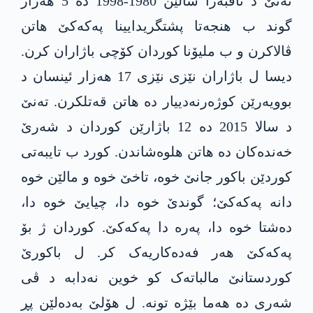
تەنێ د ناڤبەرا سالێن 1980-1998 دە 5 ھەزار
گوند ب ھنجەتا پشتگریدایینا پەکەکێ ھاتن
ڤالاکرن و ب ملیۆنا کوردان کۆچی باژاران کرن.
دیسا ل باژاران نێزی نێزی 17 ھەزار ئینسان د
بوویەرێن کوژەرنەدییار دە ھاتن قەتلکرن. تەنێ
د سالا 2015 دە 12 باژارێن کوردان د شەرێ
خەندەکان دە ھاتن ھلوەشاندن. کورد ب تایبەتی
کوردێن باکور جانێ خوە، تاخێ خوە و مالێن خوە
دانە پەکەکێ؛ گوندێ خوە دا، چیایێ خوە دا،
دەشتا خوە دا، پەرە دا پەکەکێ. کوردان ژ بۆ
پەکەکێ ھەر فەدەکاریەک کر. ل باکورێ
کوردستانێ مالباتەک کو خوین نەدابە د ڤی
شەری دە ھەما بێژە تونە. ل ھۆلێ بەدەلێن پڕ