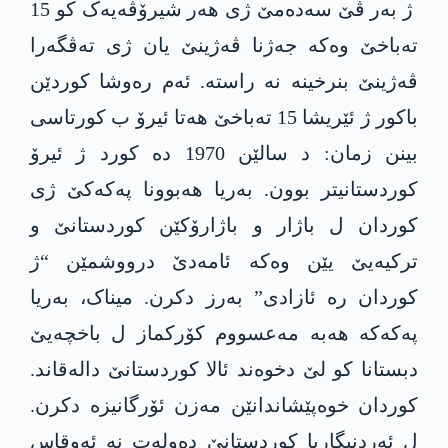
ژ بەر ڤێ سەدەمێ ژی ھەر شیرۆڤەیەک کو 15
تەباخێ وەکە جەژنا ڤەژینێ یان ژی تەڤگەرا
ڤەژینێ بنرخینە نە راستە. ئەم رەوشا کوردێن
باکور ژ ئێریشا 15 تەباخێ ھەتا ئیرۆ ب کورتاسی
بینن زمان: د سالێن 1970 دە کورد ژ ئیرۆ
کوردستانیتر بوون. بەریا ھەبوونا پەکەکێ ژی
کوردان ل باژار و باژارۆکێن کوردستانێ و
ترکیەیێ یێن وەکە ئامەدێ درووشمێن “ژ
کوردان رە ئازادی” بەرز دکرن. میناک، بەریا
پەکەکە ھەبە مەعسووم کۆرکماز ل باخچەیێ
دبستانا کو لێ دخوەند ئالا کوردستانێ دالەقاند.
کوردان خوەپێشاندانێن مەزن ئۆرگانیزە دکرن.
ل ئەردنیگاریا کوردستانێ دەولەت نە ئەوقاس