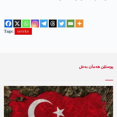
Tags:
sereke
پوستێن ھەمان بەش