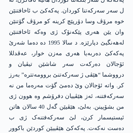
ل سەر سەرکەتنا کوردان. پەکەکێ ب ئاخافتنێن
خوە مرۆڤ وسا دۆرپێچ کرینە کو مرۆڤ گۆتنێن
وان یێن ھەری پێکەنۆک ژی وەکە ئاخافتنێن
لەھەنگیێ دپارێزە. د سالا 1995 دە دەما شەرێ
پەکەکێ دەربەیا ھەری مەزن خوار، عەڤدللا
ئۆجالان دەرکەت سەر شاشێن تیڤیان و
درووشما “ھێڤی ژ سەرکەتنێ بروومەتترە” بەرز
کر. واتە ئۆجالان وێ دەمێ گۆت مەرەما من نە
سەرکەفتنە، ئەز ھێڤییان دفرۆشم وە ھوون ژی
من بشۆپینن. بەلێ، ھێڤیێن گەل 40 سالان ھاتن
ئیستیسمار کرن، لێ سەرکەفتنەک ژی ب
دەست نەکەت. پەکەکێ ھێڤییێن کوردێن باکوور