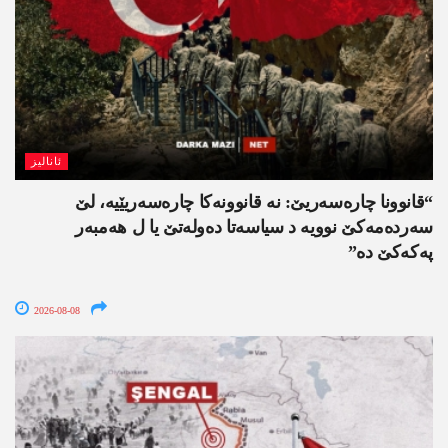
ئانالیز
“قانوونا چارەسەریێ: نە قانوونەکا چارەسەریێیە، لێ
سەردەمەکێ نوویە د سیاسەتا دەولەتێ یا ل ھەمبەر
پەکەکێ دە”
2026-08-08