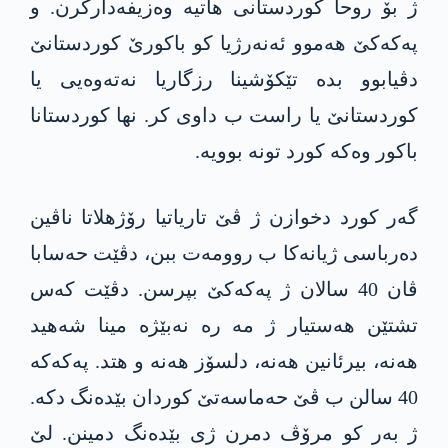
ژ بۆ روحا کوردستانی ھاتیە وەزیفەدارکرن. و
پەکەکێ ھەموو ئەنەرژیا کو باکورێ کوردستانێ
دڤیابوو بدە تێکۆشینا رزگاریا نەتەوەیی یا
کوردستانێ یا راست ب داوی کر. نھا کوردستانا
باکور وەکە کورد تونە بوویە.
گەر کورد دخوازن ژ ڤێ تاریاتیا رۆژھلاتا ناڤین
دەرباسی ژیانەکا ب روومەت ببن، دڤێت حەسابا
ڤان 40 سالان ژ پەکەکێ بپرسن. دڤێت کەس
تشتێن ھەستیار ژ مە رە نەبێژە مینا شەھید
ھەنە، بیرئانین ھەنە، دلسۆز ھەنە و ھتد. پەکەکە
40 سالن ب ڤێ حەماسەتێ کوردان بێدەنگ دکە.
ژ بەر کو مرۆڤ دمرن ژی بێدەنگ دمینن. لێ