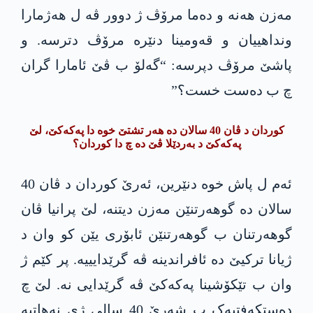
مەزن ھەنە و دەما مرۆڤ ژ دوور ڤە ل ھەژمارا
ونداھییان و قەومینا دنێرە مرۆڤ دترسە. و
پاشێ مرۆڤ دپرسە: “گەلۆ ب ڤێ ئامارا گران
چ ب دەست خست؟”
کوردان د ڤان 40 سالان دە ھەر تشتێ خوە دا پەکەکێ، لێ
پەکەکێ د بەردێلا ڤێ دە چ دا کوردان؟
ئەم ل پاش خوە دنێرین، ئەرێ کوردان د ڤان 40
سالان دە گوھەرتنێن مەزن دیتنە، لێ پرانیا ڤان
گوھەرتنان ب گوھەرتنێن ئابۆری یێن کو وان د
ژیانا ترکیێ دە ئافراندینە ڤە گرێدایییە. پر کێم ژ
وان ب تێکۆشینا پەکەکێ ڤە گرێدایی نە. لێ چ
دەستکەفتیەک ب شەرێ 40 سالی ژی نەهاتیە