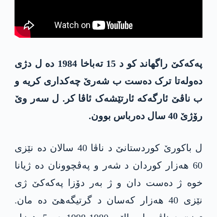
پەکەکێ راگھاند کو د 15 تەباخا 1984 دە ل دژی
دەولەتا ترک دەست ب شەرێ چەکداری کریە و
ب ناڤێ ئارگەکە ئارتێشەک ئاڤا کر. ل سەر وێ
رۆژێ 40 سال دەرباس بوون.
ل باکورێ کوردستانێ د ناڤا 40 سالان دە نێزی
60 ھەزار کوردان د شەر و پەڤچوونان دە ژیانا
خوە ژ دەست دان و ژ بەر دۆزا پەکەکێ ژی
نێزی 40 ھەزار کەسان د گرتیگەھێ دە مان.