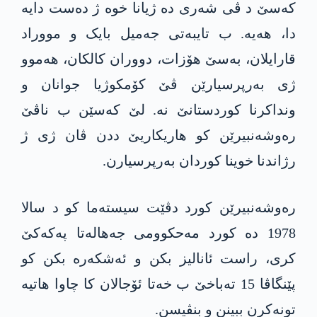
کەسێ د ڤی شەری دە ژیانا خوە ژ دەست دایە
دا، ھەیە. ب تایبەتی جەمیل بایک و مووراد
قارایلان، بەسێ ھۆزات، دووران کالکان، ھەموو
ژی بەرپرسیارێن ڤێ کۆمکوژیا جوانان و
ونداکرنا کوردستانێ نە. لێ کەسێن ب ناڤێ
رەوشەنبیرێن کو ھاریکاریێ ددن ڤان ژی ژ
رژاندنا خوینا کوردان بەرپرسیارن.
رەوشەنبیرێن کورد دڤێت سیستەما کو د سالا
1978 دە کورد مەحکوومی جەھالەتا پەکەکێ
کری، راست ئانالیز بکن و ئەشکەرە بکن کو
پێنگاڤا 15 تەباخێ ب خەتا ئۆجالان کا چاوا ھاتیە
تونەکرن ببینن و بنڤیسن.