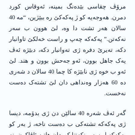
مرۆڤ چقاسی بێدەنگ بمینە، ئەوقاس کورد
دمرن. ھەوجەیە کو ژ پەکەکێ رە ببێژین، “مە 40
سالان ھەر تشت دا وە، لێ ھوون ب سەر
نەکەتن.” پەکەکە چەپ و راست خەلکێ تاوانبار
دکە، تەیرێ دفرە ژی تەوانبار دکە، دبێژە ئەڤ
یەک جاھل بوون، ئەو جەحش بوون و ھتد. لێ
ئەو ب خوە ژی نابێژە کا چما 40 سالان د شەری
دە 60 ھەزار وەنداھی دان لێ تشتەک دەست
نەخست.
گەر ئەڤ شەرە 40 سالێن دن ژی بدۆمە، دیسا
ژی پەکەکە تشتەکی ب دەست ناخە، ژ بەر کو
پەکەکە ل سەر بنکەتنا کوردان ھاتیە ئاڤاکرن، نە