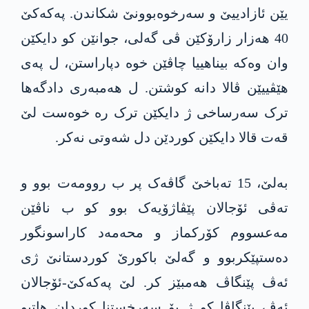
یێن ئازادییێ و سەرخوەبوونێ شکاندن. پەکەکێ
40 ھەزار زارۆکێن ڤی گەلی، جوانێن کو دایکێن
وان وەکە بیناھییا چاڤێن خوە دپاراستن، ل پەی
ھێڤییێن ڤالا دانە کوشتن. ل ھەمبەری دادگەھا
ترک سەرساخی ژ دایکێن ترک رە خوەست لێ
قەت قالا دایکێن کوردێن دل شەوتی نەکر.
بەلێ، 15 تەباخێ گاڤەک پر ب روومەت بوو و
تەڤی ئۆجالان پێڤاژۆیەک بوو کو ب ناڤێن
مەعسووم کۆرکماز و محەمەد کاراسونگور
دەستپێکربوو و گەلێ باکورێ کوردستانێ ژی
ئەڤ پێنگاڤ ھەمبێز کر. لێ پەکەکێ-ئۆجالان
ئەڤ پێنگاڤا کو ژ بۆ سەرخستنا کوردان هاتبو