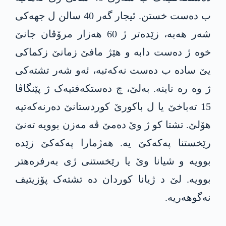
ب دەست خستن. ئیجار گەر 40 سالن ل جھەکی
شەر ھەبە، زێدەتر ژ 60 ھەزار مرۆڤان جانێ
خوە ژ دەست دابە و هێژ مافێ زمانێ زکماکی
یێ سادە ب دەست نەکەتبە، ئەو شەر تشتەکی
ژ وە رە ناینە. بەلێ، چ دەستکەفتیەک ژ پێنگاڤا
15 تەباخێ یا ل باکورێ کوردستانێ دەرنەکەتیە
ھۆلێ. تشتا کو ژ وێ دەمێ ڤە مەزن بوویە تەنێ
رێخستنا پەکەکێ یە. ھەژمارا پەکەکێ زێدە
بوویە و شیانا وێ یا رێخستنی ژی بەرفرەھتر
بوویە. لێ د ژیانا کوردان دە تشتەک پۆزیتیف
نەگوھەریە.