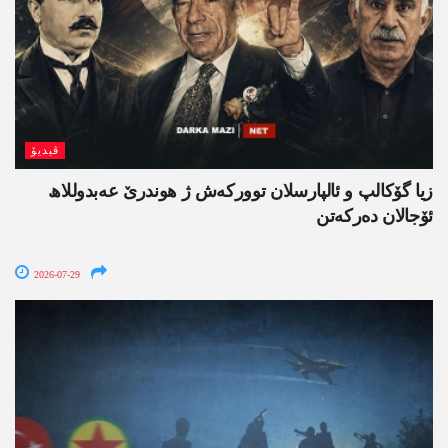
ڤیدیۆ
زیا گۆکالپ و ئالپارسلان توورکەش ژ ھوندرێ عەبدوللاھ
ئۆجالان دەرکەتن
2026-07-29