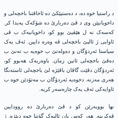
د راستیا خوە دە، د دەستپێکێ دە ئاخاڤتنا باخچەلی و
داخویانیێن وی د ڤێ دەربارێ دە شۆکەک پەیدا کر.
کەسەک نە ل ھێڤیێ بوو کو، داخویانیەک ب ڤی
ئاوایی ژ ئالیێ باخچەلی ڤە وەرە دایین. ئەڤ یەک
سیاستا ئەردۆگان و دەولەتێ ب خوەیە ب تەنێ ب
دەڤێ باخچەلی ئانین زمان. باوەریەک ھەبوو کو،
ئەردۆگان دڤێت گاڤان باڤێژە لێ باخچەلی ئاستەنگا
ھەری مەزنە. دخوەیە ئەردۆگان ب مەتۆدێن خوە ب
ئاوایەکی ئەڤ یەک چارەسەر کریە.
نھا بوویەرێن کو د ڤێ دەربارێ دە روودایین
ڤەکرینە. ھەر کەس یان ئالیەک گۆتنا خوە دبێژە. ژ