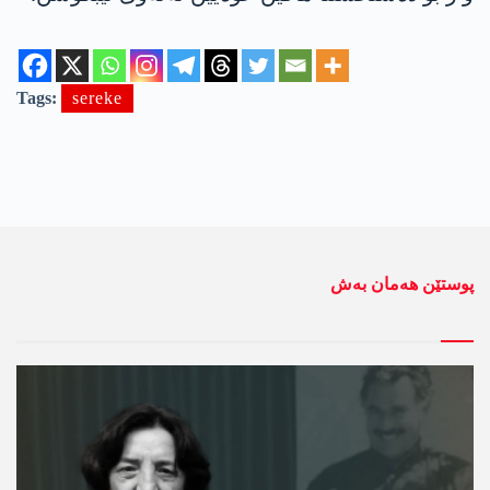
Tags:
sereke
پوستێن ھەمان بەش