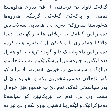
گەلەک ئاوایا بێ نرخاندن. ل ڤێ دەرێ ھەلوەستا
دەمێ، و پەکەکێ گەلەکی گرینگە. ھەروەھا
ھەلوەستا سەرۆکێ بەرێ یێ ھەدەپێ سەلاحەدین
دەمیرتاش گەلەک ب زەلالی ھاتە راگھاندن. دەما
چالاکیا چەکداری یا پەکەکێ ل ئەنقەرە ھاتە کرن،
دەمیرتاش داخویانیەک دا و گۆت: “زھنیەتا کو ھەول
ددە لێگەرینا چارەسەریا پرسگرێکێن مە ب ئاخافتن،
دیالۆگ و سیاسەتێ ب خوینێ بقەدینە، بلا بزانە کو
گەر ئۆجالان دەستپێشخەریێ بکە و بخوازە رێ ل
بەر سیاسەتێ ڤەکە، ئەم دێ ب ھەموو ھێزا خوە ل
پشت وی بن. ئەم ت نێزیکاتیێن کو سیاسەتا
دەمۆکراتیک و لێگەرینا ئاشتیێ پووچ بکە و بێ ئیرادە