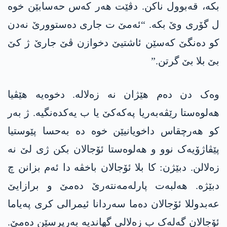
بکە، قەبوول ناکن. دڤێت ھەر کەس حەسابێن خوە
ل گۆری وێ بکە. “ئەمێ ت جاری دەستوورێ نەدن
کو دەنگێ کەسێن ئاشتیێ دخوازن ڤێ جارێ ژ کێ
بێ بلا بێ گرتن.”
وەک دن دەم ھێژان نە زەلالە. دخوەیە ھێڤیا
ھەلوەستا رێڤەبەریا پەکەکێ یا ب یەکدەنگیە. ژ بەر
کو ھەرچقاس داخویانیێن خوە دە بەحسا پێوستیا
پێڤاژۆیەک نوو و ھەلوەستا ئۆجالان بکن ژی لێ نە
زەلالن. دبێژن: کا بلا ئۆجالان باخڤە دا ئەم بزانن چ
دبێژە. هەلبەت پارلەمەنتەرێ دەمێ و برازایێ
عەبدوللا ئۆجالان دەما سەردانا ئیمرالی کری پەیاما
ئۆجالان گەلەک ب زەلالی گھاندیە بەرپرسێن دەمێ.