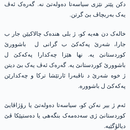
دکن پێتر نێزی سیاسەتا دەولەتێ نە. گەرەک ئەڤ
یەک بەربچاڤ بێ گرتن.
خالەک دن ھەیە کو، ژ بلی ھندەک چالاکیێن جار ب
جارا، شەرێ پەکەکێ ب گرانی ل باشوورێ
کوردستانێ یە. نھا ھێزا چەکدارا پەکەکێ ل
باشوورێ کوردستانێ یە. گەرەک ئەڤ یەک بێ دیتن
ژ خوە شەرێ د ناڤبەرا ئارتێشا ترکا و چەکدارێن
پەکەکێ ل باشوورە.
ئەم ژ بیر نەکن کو، سیاسەتا دەولەتێ یا رۆژاڤایێ
کوردستانێ ژی سەدەمەک بنگەھی یا دەستپێکا ڤێ
دیالۆگێیە.