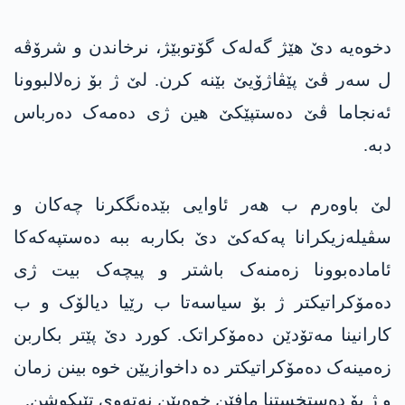
دخوەیە دێ ھێژ گەلەک گۆتوبێژ، نرخاندن و شرۆڤە
ل سەر ڤێ پێڤاژۆیێ بێنە کرن. لێ ژ بۆ زەلالبوونا
ئەنجاما ڤێ دەستپێکێ ھین ژی دەمەک دەرباس
دبە.
لێ باوەرم ب ھەر ئاوایی بێدەنگکرنا چەکان و
سڤیلەزیکرانا پەکەکێ دێ بکاربە ببە دەستپەکەکا
ئامادەبوونا زەمنەک باشتر و پیچەک بیت ژی
دەمۆکراتیکتر ژ بۆ سیاسەتا ب رێیا دیالۆک و ب
کارانینا مەتۆدێن دەمۆکراتک. کورد دێ پێتر بکاربن
زەمینەک دەمۆکراتیکتر دە داخوازیێن خوە بینن زمان
و ژ بۆ دەستخستنا مافێن خوەیێن نەتەوی تێبکوشن.