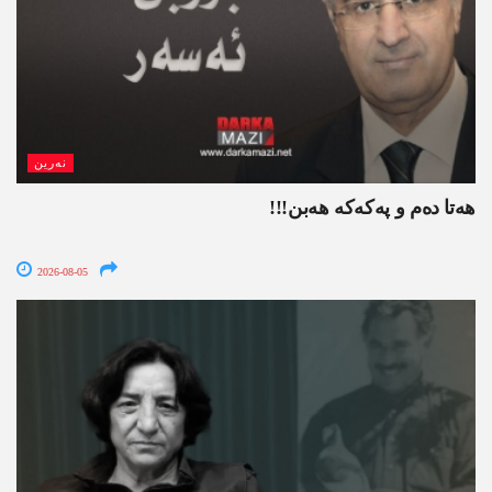
نەرین
ھەتا دەم و پەکەکە ھەبن!!!
2026-08-05