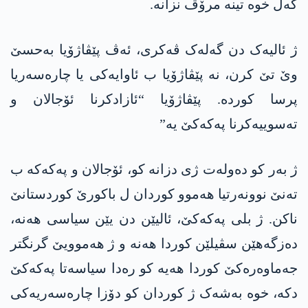
گەل خوە تینە مرۆڤ نزانە.
ژ ئالیەک دن گەلەک ڤەکری، ئەڤ پێڤاژۆیا بەحسێ
وێ تێ کرن، نە پێڤاژۆیا ب ئاوایەکی یا چارەسەریا
پرسا کوردە. پێڤاژۆیا “ئازادکرنا ئۆجالان و
تەسوییەکرنا پەکەکێ یە”
ژ بەر کو دەولەت ژی دزانە کو، ئۆجالان و پەکەکە ب
تەنێ نوونەرتیا ھەموو کوردان ل باکورێ کوردستانێ
ناکن. ژ بلی پەکەکێ، ئالیێن دن یێن سیاسی ھەنە،
دەزگەھێن سڤیلێن کوردا ھەنە و ژ ھەموویێ گرنگتر
جەماوەرەکێ کوردا ھەیە کو رەدا سیاسەتا پەکەکێ
دکە، خوە بەشەک ژ کوردان کو دۆزا چارەسەریەکی