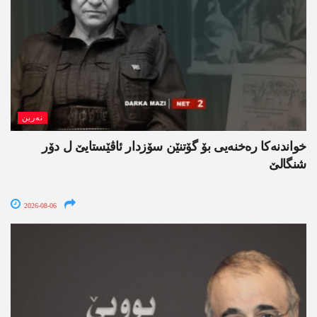
نەرین
خواندنه‌كا رەخنەیی بۆ گۆتنێن سۆزدار ئاڤێستایێ ل دۆر
شنگالێ
2026-08-06