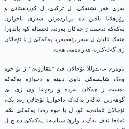
بەری ھەر تشتەکی، ل ترکیێ، ل کوردستانێ و
رۆژھلاتا ناڤین دە بریاردەرێن شەری ناخوازن
پەکەکە دەست ژ چەکان بەردە. ئحتمالە کو، باندۆرا
ھنەک ئالیان ل سەر رێڤەبەریا پەکەکێ ژ یا ئۆجالان
ژی گەلەکتربە ھەر دەمی ھەیە.
باوەرم عەبدوللا ئۆجالان ڤێ “پێڤاژۆیێ” ژ بۆ خوە
وەک شانسەکی داوی دبینە و دخوازە پەکەکە
دەست ژ چەکان بەردە و رەوشا وی ژی بێ
گوھەرتن. ئەگەر پەکەکە داخوازیا ئۆجالان رەد بکە،
ئۆجالان ئامادەیە کو، ل با خوە رەدا پەکەکێ بکە.
ئەڤجا ئەڤ یەک د وارێ سیاسەتا پەکەکێ دە چ ل