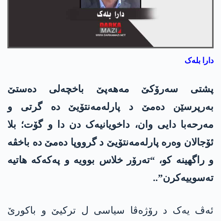
دارا بلەک
پشتی سەرۆکێ مەھەپێ باخچەلی دەستێ
بەرپرسێن دەمێ د پارلەمەنتۆیێ دە گرتی و
مەرحەبا دایی وان، داخویانیەک دن دا و گۆت؛ بلا
ئۆجالان وەرە پارلەمەنتۆیێ د گرووپا دەمێ دە باخڤە
و راگھینە کو، “تەرۆر خلاس بوویە و پەکەکە ھاتیە
تەسوییەکرن”..
ئەڤ یەک د رۆژەڤا سیاسی ل ترکیێ و باکورێ