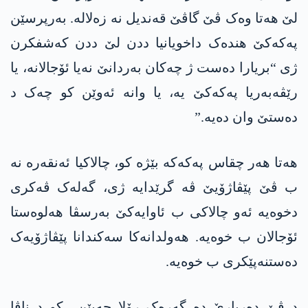
لێ ھەتا وەک ڤێ گاڤێ قەندیل نە زەلالە. بەرپرسێن
پەکەکێ ھندەک داخویانیا ددن لێ ددن کەشفکرن
ژی “بریارا دەست ژ چەکان بەردانێ نەیا ئۆجالانە، یا
رێڤەبەریا پەکەکێ یە، یا وانە ئەوێن کو چەک د
دەستێ وان دەیە.”
ھەتا ھەر چقاس پەکەکە بێژە کو، چالاکیا ئەنقەرە نە
ب ڤێ پێڤاژۆیێ ڤە گرێدایە ژی، گەلەک ڤەکری
دخوەیە ئەو چالاکی ب ئاوایەکێ بەرسڤا ھەلوەستا
ئۆجالان ب خوەیە. ھەولدانەکا سەکندانا پێڤاژۆیەک
دەستنەپێکری ب خوەیە.
د ڤێ دەربارێ دە گەرەک رۆلا چەپێن کو د ناڤا