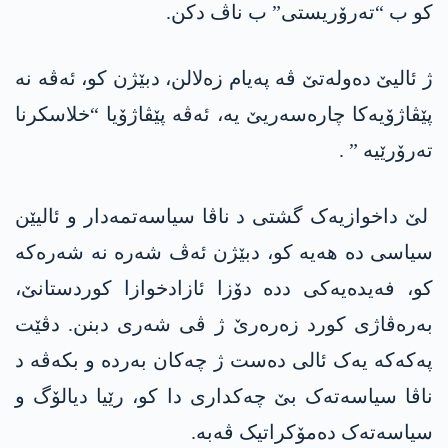
کو ب “تەرۆریستی” ب ناڤ دکن.
ژ ئالیێ دەولەتێ ڤە پەیام زەلالن، دبێژن کو، ئەڤە نە
پێڤاژۆیەکا چارەسەریێ یە، ئەڤە پێڤاژۆیا “خلاسکرنا
تەرۆرێیە ” .
لێ داخوازیەک گشتی د ناڤا سیاسەتمەدار و ئالیێن
سیاسی دە ھەیە کو، دبێژن ئەڤ شەرە نە شەرەکە
کو، فەیدەیەکی ددە دۆزا ئازادخوازا کوردستانێ،
بەرەڤاژی کورد زەرەرێ ژ ڤی شەری دبنن. دڤێت
پەکەکە یەک ئالی دەست ژ چەکان بەردە و بکەڤە د
ناڤا سیاسەتەک بێ چەکداری دا کو، رێیا دیالۆگ و
سیاسەتەک دەمۆکراتیک ڤەبە.