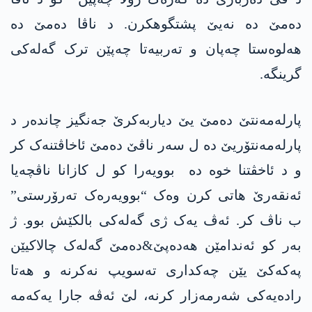
دەمێ دە نەیێ پشتگوھکرن. د ناڤا دەمێ دە
ھەلوەستا چەپان و تەربیەتا چەپێن ترک گەلەکی
گرینگە.
پارلەمەنتێ دەمێ یێ دیاربەکرێ جەنگیز چاندەر د
پارلەمەنتۆریێ دە ل سەر ناڤێ دەمێ ئاخاڤتنەک کر
و د ئاخڤتنا خوە دە بوویەرا کو ل کازانا ناڤچەیا
ئەنقەرێ ھاتی کرن وەک “بوویەرەک تەرۆرستی”
ب ناڤ کر. ئەڤ یەک ژی گەلەکی بالکێش بوو. ژ
بەر کو ئەندامێن ھەدەپێ&دەمێ گەلەک چالاکیێن
پەکەکێ یێن چەکداری تەسویپ نەکرنە و ھەتا
رادەیەکی شەرمەزار کرنە، لێ ئەڤە جارا یەکەمە