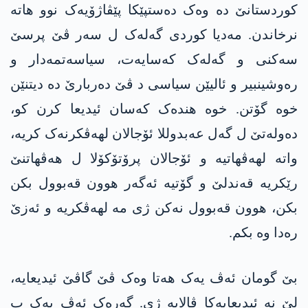
کوردستانێ دە وەک دەستپێکا پێڤاژۆیەک نوو ھاتە
نرخاندن. مەدیا کوردی گەلەک ل سەر ڤێ پرسێ
سەکنی و گەلەک کەسایەت، سیاسەتمەدار و
رەوشینبیر و ئالیێن سیاسی د ڤێ دەربارێ دە دیتنێن
خوە گۆتن. خوە ھندەک کەسان ئیدیعا کرن کو،
دەولەتێ ل گەل عەبدوللا ئۆجالان لھەڤکرنەک کریە،
واتە لھەڤھاتیە و ئۆجالان پرۆتۆکۆلا ل ھەڤھاتنێ
رێکریە قەندلێ و گۆتیە ئەگەر ھوون قەبوول بکن
بکن، ھوون قەبوول نەکن ژی مە لھەڤکریە و ئەزێ
رەدا وە بکم.
بێ گومان ئەڤ یەک ھەتا وەک ڤێ گاڤێ ئیدیعایە،
لێ نە ئیدیعایەکا ڤالایە ژی. گەرەک ئەڤ یەک ب