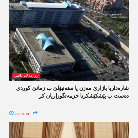
رۆژھەلاتا ناڤین
شارەداریا باژارێ مەزن یا ستەنبۆلێ ب زمانێ کوردی
دەست ب پێشکێشکرنا خزمەتگوزاریان کر
2026-08-01