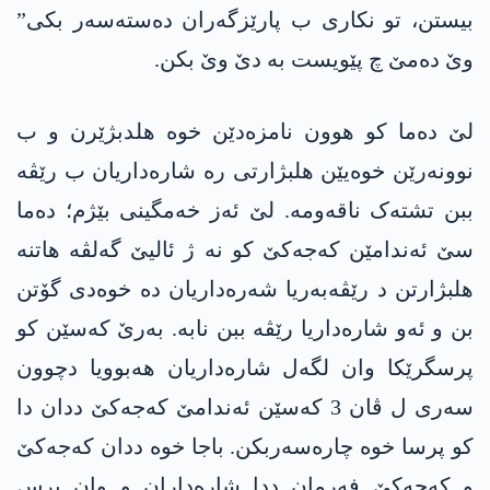
بیستن، تو نکاری ب پارێزگەران دەستەسەر بکی”
وێ دەمێ چ پێویست بە دێ وێ بکن.
لێ دەما کو ھوون نامزەدێن خوە ھلدبژێرن و ب
نوونەرێن خوەیێن ھلبژارتی رە شارەداریان ب رێڤە
ببن تشتەک ناقەومە. لێ ئەز خەمگینی بێژم؛ دەما
سێ ئەندامێن کەجەکێ کو نە ژ ئالیێ گەلڤە ھاتنە
ھلبژارتن د رێڤەبەریا شەرەداریان دە خوەدی گۆتن
بن و ئەو شارەداریا رێڤە ببن نابە. بەرێ کەسێن کو
پرسگرێکا وان لگەل شارەداریان ھەبوویا دچوون
سەری ل ڤان 3 کەسێن ئەندامێ کەجەکێ ددان دا
کو پرسا خوە چارەسەربکن. باجا خوە ددان کەجەکێ
و کەجەکێ فەرمان ددا شارەداران و وان پرس