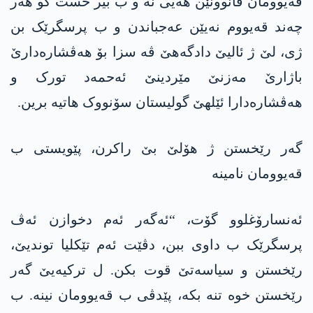
قەیوومان قانوونێن ھەیی نە و ب بیر خست کو ھەر
چەند قەیووم نەیێن عەجباندن و ب پرسگرێک بن
ژی، لێ ژ ئالیێ دادگەھێ ڤە سزا بۆ ھەڤشارەدارێ
باژارێ مەزنێ مێردینێ ئەحمەد تورک و
ھەڤشارەدارا ئێلھێ گولیستان سۆنووک ھاتیە برین.
گەر رێخستن ژ ھۆلێ بێ راکرن، پێویستی ب
قەیوومان نامینە
ئەنسارۆغلوو گۆت، “ئەگەر ئەم دخوازن ئەڤ
پرسگرێک ب داوی ببن، دڤێت ئەم تێکلیا توندیێ،
رێخستن و سیاسەتێ قوت بکن. ل ترکیەیێ گەر
رێخستن خوە تنە بکە، پێدڤی ب قەیوومان نینە. ب