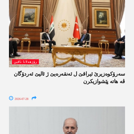
رۆژھەلاتا ناڤین
سەرۆکوەزیرێ ئیراقێ ل ئەنقەرەیێ ژ ئالیێ ئەردۆگان
ڤە ھاتە پێشوازیکرن
2026-07-28