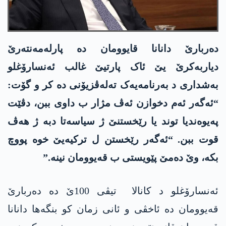
دەربارێ دانانا قایوومان دە پارلەمەنتەرێ
دیاربەکرێ یێ ئاک پارتیێ غالب ئەنسارۆغلو
بەشداری د بەرنامەیەک تەلەڤزیۆنی دە کر و گۆت:
“ئەگەر ئەم دخوازن ئەڤ مژار ب داوی ببن، دڤێت
پەیوەندیا توند یا رێخستنێ ژ سیاسەتا دبە ژ ھەڤ
قوت ببن. “ئەگەر رێخستن ل ترکیەیێ خوە پووچ
بکە، وێ دەمێ پێویستی ب قەیوومان نینە.”
ئەنسارۆغلو د کانالا تیڤی 100ێ دە دەربارێ
قەیوومان دە ئاخڤی و ئانی زمان کو بنگەھا دانانا