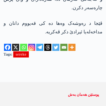
چارەسەر دکرن.
ڤێجا د رەوشەک وەھا دە کی قەیووم دانان و
مداخەلەیا ئیرادێ دکر ڤەکریە.
Tags:
sereke
پوستێن ھەمان بەش