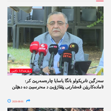
رۆژھەلاتا ناڤین
سەزگین تانریکولو بانگا یاسایا چارەسەریێ کر:
ئامادەکاریێن ڤەشارتی پێڤاژۆیێ د مەترسیێ دە دھێلن
2026-08-01