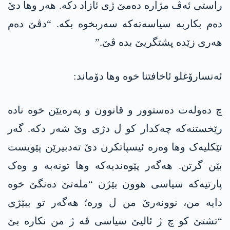
راستی ئەڤ مژارە دەمێ ژی ئازاد دکە. ھەر وھا دێ
دەم بکاربە سیاسەتەکە سەربخوە بکە. “دڤێ دەم
ھەری زێدە پشتگریێ بدە ڤێ.”
ئەنسارۆغلو ئاخافتنا خوە وھا دۆماند:
چ دەولەت دەستوور و قانوون و پەرەیێن خوە نادە
رێخستنەکە چەکدار کو ل دژی وێ شەر دکە. گەر
تێکلیەک وھا وەرە ئیسپاتکرن دێ تەدبیرێن پێویست
بێن گرتن. ھەگەر پێوەندیەکە وھا تونەبە و وەک
پارتیەکە سیاسی ھوون بێژن “ملەتێ دەنگێ خوە
دایە من، نوونەرێ من ل ورە؛ ھەگەر تو ببێژی
“تشتێ کو چ ژ ئالیێ سیاسی ڤە ژ من نکارە بێ