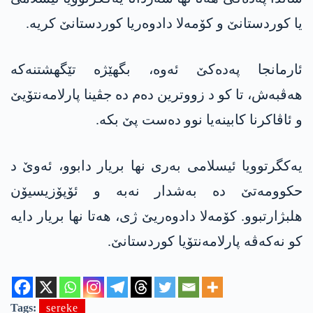
یا کوردستانێ و کۆمەلا دادوەریا کوردستانێ کریە.
ئارمانجا په‌ده‌كێ ئەوە، بگهێژە تێگهشتنەکە
هەڤبەش، تا کو د زووترین دەم دە جڤینا پارلامەنتۆیێ
و ئاڤاکرنا کابینەیا نوو دەست پێ بکە.
یەکگرتوویا ئیسلامی بەری نها بریار دابوو، ئەوێ د
حكوومه‌تێ دە بەشدار نەبە و ئۆپۆزیسیۆن
هلبژارتبوو. کۆمەلا دادوەریێ ژی، هەتا نها بریار دایە
کو نەکەڤە پارلامەنتۆیا کوردستانێ.
Tags:
sereke