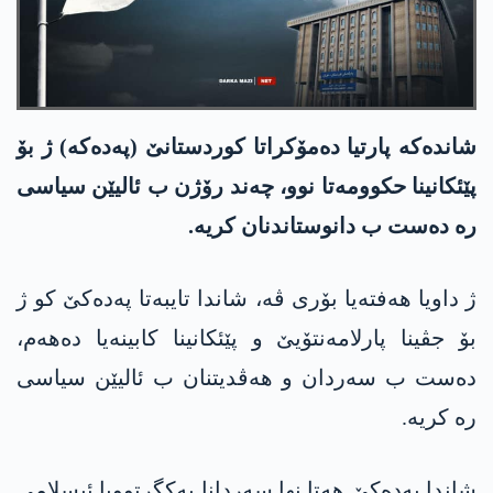
شاندەکە پارتیا دەمۆکراتا کوردستانێ (په‌ده‌كه‌) ژ بۆ
پێئکانینا حكوومه‌تا نوو، چەند رۆژن ب ئالیێن سیاسی
رە دەست ب دانوستاندنان کریە.
ژ داویا هەفتەیا بۆری ڤە، شاندا تایبەتا په‌ده‌كێ کو ژ
بۆ جڤینا پارلامەنتۆیێ و پێئکانینا کابینەیا دەهەم،
دەست ب سەردان و هەڤدیتنان ب ئالیێن سیاسی
رە کریە.
شاندا په‌ده‌كێ هەتا نها سەردانا یەکگرتوویا ئیسلامی