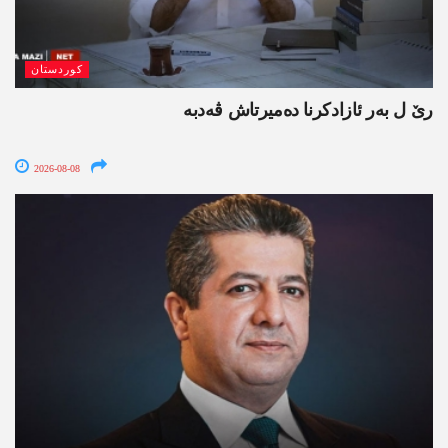
کوردستان
رێ ل بەر ئازادکرنا دەمیرتاش ڤەدبە
2026-08-08