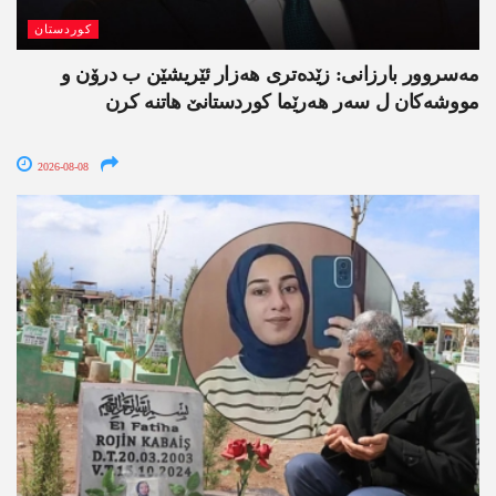
کوردستان
مەسروور بارزانی: زێدەتری ھەزار ئێریشێن ب درۆن و
مووشەکان ل سەر ھەرێما کوردستانێ ھاتنە کرن
2026-08-08