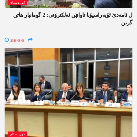
کوردستان
ل ئامەدێ ئۆپەراسیۆنا تاوانێن ئەلکترۆنی: 2 گومانبار ھاتن
گرتن
2026-08-08
کوردستان