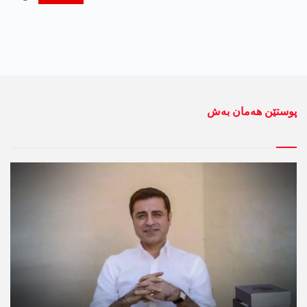
پوستێن ھەمان بەش