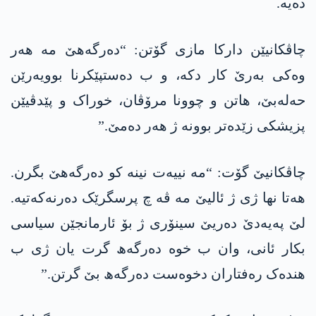
دەیە.
چاڤکانیێن دارکا مازی گۆتن: “دەرگەھێ مە ھەر
وەکی بەرێ کار دکە، و ب دەستپێکرنا بوویەرێن
حەلەبێ، ھاتن و چوونا مرۆڤان، خوراک و پێدڤیێن
پزیشکی زێدەتر بوونە ژ ھەر دەمێ.”
چاڤکانیێ گۆت: “مە نییەت نینە کو دەرگەھێ بگرن.
ھەتا نھا ژی ژ ئالیێ مە ڤە چ پرسگرێک دەرنەکەتیە.
لێ پەیەدێ دەریێ سینۆری ژ بۆ ئارمانجێن سیاسی
بکار ئانی، وان ب خوە دەرگەھ گرت یان ژی ب
ھندەک رەفتاران دخوەست دەرگەھ بێ گرتن.”