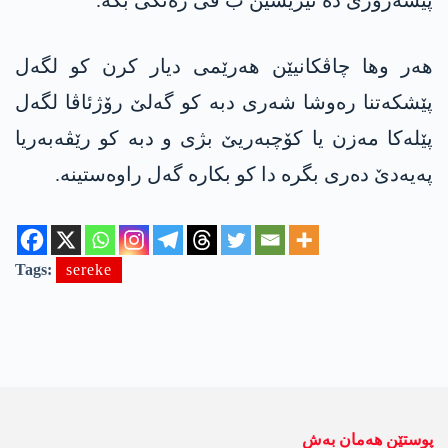
پێشەرۆژێ دە ئێریشێن ب ڤی رەنگی بکە.
ھەر وھا چاڤکانیێن ھەرێمی دیار کرن کو لگەل
پێشکەتنا رەوشا شەری دبە کو گەلێ رۆژئاڤا لگەل
پێلەکا مەزن یا کۆچبەریێ بژی و دبە کو رێڤەبەریا
پەیەدێ دەری بگرە دا کو بکارە گەل راوەستینە.
Tags:
sereke
پوستێن ھەمان بەش