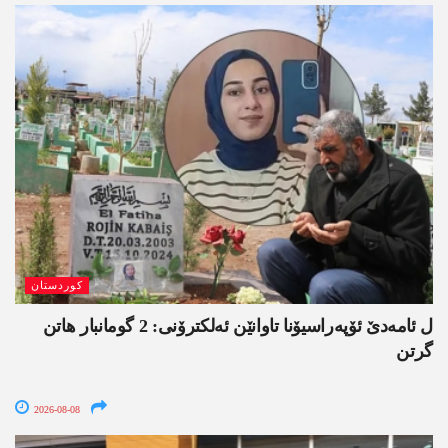
کوردستان
ل ئامەدێ ئۆپەراسیۆنا تاوانێن ئەلکترۆنی: 2 گومانبار ھاتن
گرتن
2026-08-08