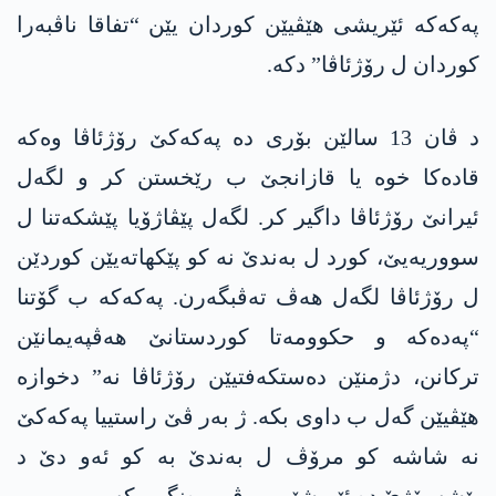
پەکەکە ئێریشی ھێڤیێن کوردان یێن “تفاقا ناڤبەرا
کوردان ل رۆژئاڤا” دکە.
د ڤان 13 سالێن بۆری دە پەکەکێ رۆژئاڤا وەکە
قادەکا خوە یا قازانجێ ب رێخستن کر و لگەل
ئیرانێ رۆژئاڤا داگیر کر. لگەل پێڤاژۆیا پێشکەتنا ل
سووریەیێ، کورد ل بەندێ نە کو پێکھاتەیێن کوردێن
ل رۆژئاڤا لگەل ھەڤ تەڤبگەرن. پەکەکە ب گۆتنا
“پەدەکە و حکوومەتا کوردستانێ هەڤپەیمانێن
ترکانن، دژمنێن دەستکەفتیێن رۆژئاڤا نە” دخوازە
ھێڤیێن گەل ب داوی بکە. ژ بەر ڤێ راستییا پەکەکێ
نە شاشە کو مرۆڤ ل بەندێ بە کو ئەو دێ د