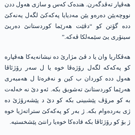
ھەڤپار تەڤدگەرن. ھندەک کەس و سازی ھەول ددن
نووچەیێن دەرەو یێن مەدیایا پەکەکێ لگەل یەنەکێ
ددە گۆتن کو “دڤێت ھەرێما کوردستانێ دەریێ
سینۆری یێ سێمەلکا ڤەکە.”
ھەڤکاریا وان یا د ڤێ مژارێ دە نیشانەیەکا ھەڤپارە
کو پەکەکە لگەل رۆژەڤا خوە یا ل سەر رۆژئاڤا
ھەول ددە کوردان ب کین و نەفرەتا ل ھەمبەری
ھەرێما کوردستانێ تەشویق بکە. ئەو دێ نە خەلەت
بە کو مرۆڤ پێشبینی بکە کو دێ د پێشەرۆژێ دە
ژی بەردەوام بکە. ژ بەر کو پەکەکێ ستراتەژیا خوە
ژ بۆ کو رۆژئاڤا بکە قادەکا خوەیا رانتێ پێشخستیە.