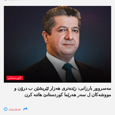
کوردستان
مەسروور بارزانی: زێدەتری ھەزار ئێریشێن ب درۆن و
مووشەکان ل سەر ھەرێما کوردستانێ ھاتنە کرن
2026-08-08