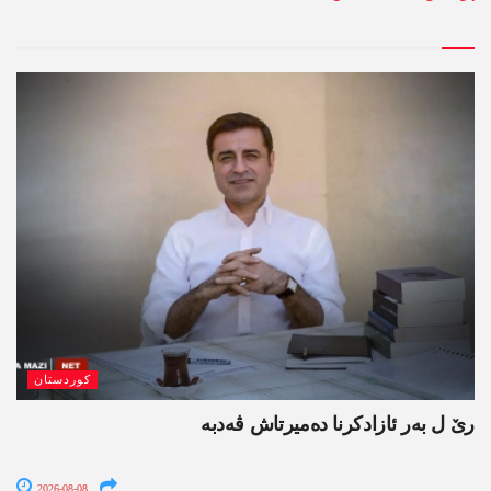
کوردستان
رێ ل بەر ئازادکرنا دەمیرتاش ڤەدبە
2026-08-08