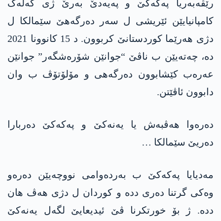
رێڤەبەریا پەکەکێ و پەیەدێ بەرێ ژی گەلەک
کامپانیایێن ئێریشی ل سەر دەرگەھێ سێمالکا ل
دژی ھەرێما کوردستانێ کربوون. د 15 کانوونا 2021
دە، چەتەیێن ب ناڤێ “جوانێن شۆرەشگەر” جوانێن
عەرەب کێشابوون دەرگەھی و مۆلۆتۆڤ ب وان
دابوون ئاڤێتن.
دەرەوا ھەڤبەش یا یەنەکێ و پەکەکێ دەربارا
دەریێ سێمالکا …
مەدیایا پەکەکێ ب بەردەوامی نووچەیێن دەرەو
وەکی گرتنا دەری ددە و کوردان ل دژی ھەڤ هان
ددە. ژ بۆ خورتکرنا ڤێ ئیدیعایێ لگەل یەنەکێ