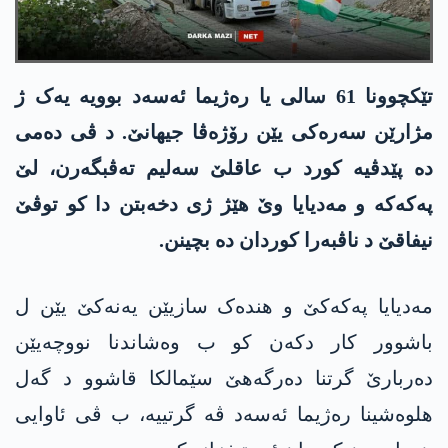
تێکچوونا 61 سالی یا رەژیما ئەسەد بوویە یەک ژ
مژارێن سەرەکی یێن رۆژەڤا جیھانێ. د ڤی دەمی
دە پێدڤیە کورد ب عاقلێ سەلیم تەڤبگەرن، لێ
پەکەکە و مەدیایا وێ ھێژ ژی دخەبتن دا کو توڤێ
نیفاقێ د ناڤبەرا کوردان دە بچینن.
مەدیایا پەکەکێ و ھندەک سازیێن یەنەکێ یێن ل
باشوور کار دکەن کو ب وەشاندنا نووچەیێن
دەربارێ گرتنا دەرگەھێ سێمالکا قاشوو د گەل
ھلوەشینا رەژیما ئەسەد ڤە گرتییە، ب ڤی ئاوایی