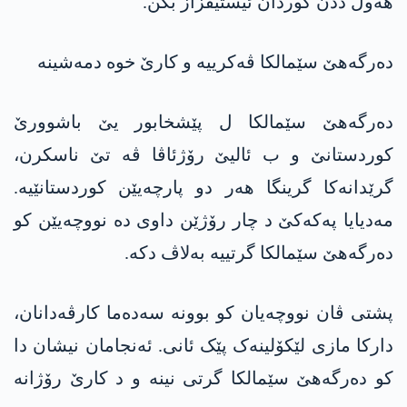
ھەول ددن کوردان ئیستیفزاز بکن.
دەرگەھێ سێمالکا ڤەکرییە و کارێ خوە دمەشینە
دەرگەھێ سێمالکا ل پێشخابور یێ باشوورێ
کوردستانێ و ب ئالیێ رۆژئاڤا ڤە تێ ناسکرن،
گرێدانەکا گرینگا ھەر دو پارچەیێن کوردستانێیە.
مەدیایا پەکەکێ د چار رۆژێن داوی دە نووچەیێن کو
دەرگەھێ سێمالکا گرتییە بەلاڤ دکە.
پشتی ڤان نووچەیان کو بوونە سەدەما کارڤەدانان،
دارکا مازی لێکۆلینەک پێک ئانی. ئەنجامان نیشان دا
کو دەرگەھێ سێمالکا گرتی نینە و د کارێ رۆژانە