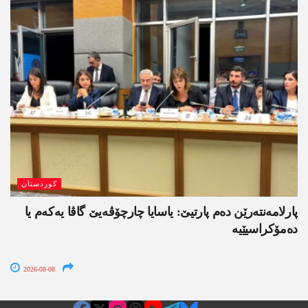
کوردستان
پارلامەنتەرێن دەم پارتیێ: یاسایا چارچۆڤەیێ گاڤا یەکەم یا
دەمۆکراسیێیە
2026-08-08