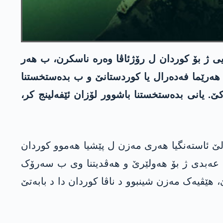
ی ژ بۆ کوردان ل رۆژئاڤا وەرە ناسکرن، ب هەر
ا هەرێما فەدەرال یا کوردستانێ و ب بدەستخستنا
ێ. یانی بدەستخستنا باشوور لۆزان ئێفەلینج کر،
 لێ ئاستەنگیا هەری مەزن ل پێشیا هەموو کوردان
م عه‌بدی ژ بۆ هەولێرێ و هەڤدیتنا وی ب سەرۆک
هێڤیەک مەزن شینبوو د ناڤا کوردان دا د بابەتێ