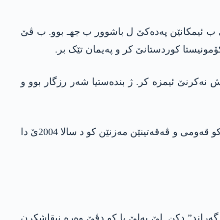
رن، په‌كه‌كێ ب ئیمکانێن په‌ده‌كێ ل باشوور ب جهـ بوو. ب ڤێ
مونیستا کوردستانێ کر و پەیمان تێک بر.
ۆکۆلا ئێریش نەکرنێ ئیمزە کر. ژ بندەستیا شەر رزگار بوو و
د ناڤبەرا سالێن 1999 و 2013ێ دا ب په‌ده‌كێ رە پەیمانەک ڤەشارتی چێبوو. پشتی گرتنا ئۆجالان، شکەستنا کو قەومی و ڤەقەتینێن مەزنێن کو د سالا 2004ێ دا
رگەراند” دکن. لێ بەلێ یا کو دڤێ وەرە نیقاشکرن