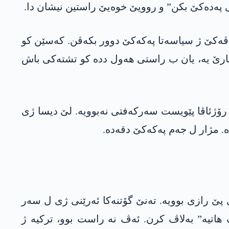
په‌ده‌كێ بکن” و روویێ خوەیێ راستین نیشان دا.
اڤەکێ ژ سیاسەتا په‌كه‌كێ دوور بکەڤن. کەسێن کو
ارێ یە، یان ب راستی هەول ددە کو تشتەکی باش
ب قاسی رۆژئاڤا پێویست سەرکەفتی نەبوویە. لێ دیسا ژی
. مژار ل جەم په‌كه‌كێ دقەدە.
ری پێ رازی بوویە. تەنێ گۆتنەکا ئەرێنی ژی ل سەر
 هاتیە” بەلاڤ کرن. ئەڤ نە راست بوو، ترکیە ژ