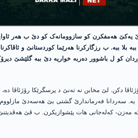
وێ یەکێ هەمفکرن کو سازوومانەک کو دێ ب هەر ئاوای
 بلا ببە. ب رزگارکرنا هەرێما کوردستانێ و ئاڤاکرن
کوردان کو ل باشوور دەربە خواریە دێ ببە گلێشێ دیرۆک
ژئاڤا دکن. لێ مخابن نە تەنێ د پرسگرێکا رۆژئاڤا دە،
دا یە. سەردانا فەرماندارێ گشتی یێ هه‌سه‌دێ مازلوو
ە مەزن- کەلەجانی هات پێشوازیکرن. ب ڤێ هەڤدیتنێ، 