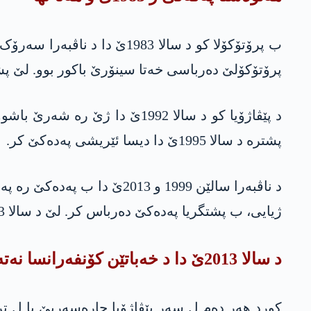
ب پرۆتۆکۆلا کو د سالا 1983
پرۆتۆکۆلێ دەرباسی خەتا سینۆرێ باکور بوو. لێ پش
د پێڤاژۆیا کو د سالا 1992ێ د
پشترە د سالا 1995ێ دا دیسا ئێریشی په‌ده‌كێ کر.
ژیایی، ب پشتگریا په‌ده‌كێ دەرباس کر. لێ د سالا 2013ێ دا پەیمان ژ ناڤ بر.
د سالا 2013ێ دا د خەباتێن کۆنفەرانسا نەتەوەیی یا کورد دا کێ ماسە وەرگەراند؟
کورد هەر دەم ل سەر پێڤاژۆیا چارەسەریێ یا ل ترک