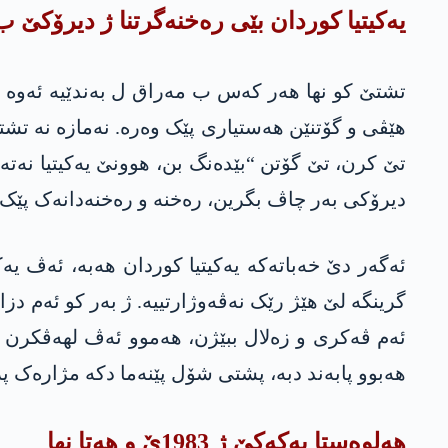
یەکیتیا کوردان بێی رەخنەگرتنا ژ دیرۆکێ ب
تشتێ کو نها هەر کەس ب مەراق ل بەندێیە ئەوە کا
هێڤی و گۆتنێن هەستیاری پێک وەرە. نەمازە نە تشت
تێ کرن، تێ گۆتن “بێدەنگ بن، هوونێ یەکیتیا نەتەو
دیرۆکی بەر چاڤ بگرین، رەخنە و رەخنەدانەک پێک
ئەگەر دێ خەباتەکە یەکیتیا کوردان هەبە، ئەڤ یەک
ئەم ڤەکری و زەلال ببێژن، هەموو ئەڤ لهەڤکرن ژ ئ
هەبوو پابەند دبە، پشتی شۆل پێنەما دکە مژارەک پرۆ
هەلوەستا په‌كه‌كێ ژ 1983ێ و هه‌تا نها