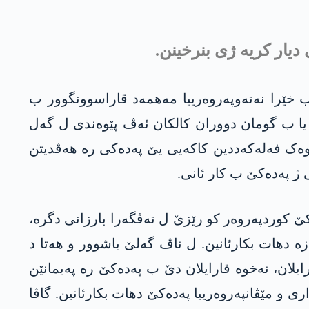
 دیار کریە ژی بنرخینن.
 ژ بۆ هەر کەسی روویێن جودا و نەرم ب کادرۆیێن جودا کار تینە. د سالێن 1980ێ دا ب خێرا نەتەوپەروەرییا مەهمەد قاراسوونگوور ب
ی یا ب گومان دووران کالکان ئەڤ پێوەندی ل گەل
فه‌له‌كه‌ددین كاكه‌یی یێ په‌ده‌كی رە هەڤدیتن
ژ په‌ده‌كێ ب کار ئانی.
 کەسەکێ کوردپەروەر كو رێزێ ل تەڤگەرا بارزانی دگرە،
ە دهات بکارئانین. ل ناڤ گەلێ باشوور و هەتا د
لان، نەخوە قارایلان دێ ب په‌ده‌كێ رە پەیمانێن
 و مێڤانپەروەرییا په‌ده‌كێ دهات بکارئانین. گاڤا