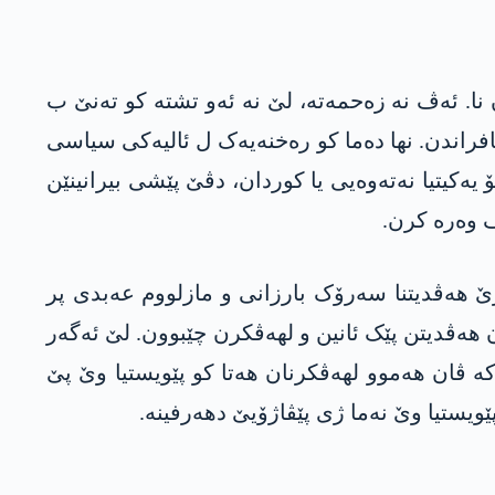
نا. ئەڤ نە زەحمەتە، لێ نە ئەو تشتە کو تەنێ ب
افراندن. نها دەما کو رەخنەیەک ل ئالیەکی سیاسی
یەکیتیا نەتەوەیی یا کوردان، دڤێ پێشی بیرانینێن
 وەرە کرن.
رێ هەڤدیتنا سەرۆک بارزانی و مازلووم عه‌بدی پر
ه‌كه‌كێ و په‌ده‌كێ گەلەک جاران هەڤدیتن پێک ئانین و لهەڤکرن چێبوون. لێ ئەگەر
كە ڤان هەموو لهەڤکرنان هەتا کو پێویستیا وێ پێ
ێویستیا وێ نەما ژی پێڤاژۆیێ دهەرفینە.