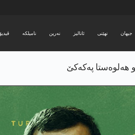
جیھان
نھێنی
ئانالیز
نەرین
نامیلکە
ڤیدیۆ
و هەلوەستا په‌كه‌كێ