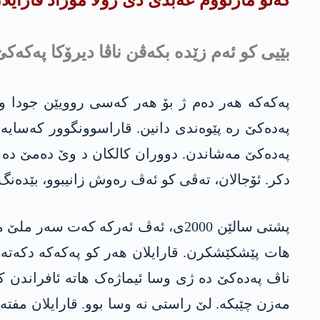
گەلۆ مازلووم عه‌بدی دێ رۆلا موراد قارایلا
بێیی کو ئەم زێدە بکەڤن ناڤا دیرۆکا په‌كه‌ك
په‌ده‌كێ رە پێوەندی دانین. قاراسوونگوور کەسای
په‌ده‌كێ مەشاندن. دووران کالکان د وێ دەمێ دە 
دکر. ئۆجالان، تەڤی کو ئەڤ رەوش زانیبوو، بێدەنگ م
پشتی سالێن 2000ی، ئەڤ ئەرکە کەت س
هات پێشکێشکرن. قارایلان هەر کو په‌كه‌كە دکەتە
ناڤ په‌ده‌كێ دە ژی وسا ئیماژەک هاتە ئافراندن ک
مەزن چێبکە. لێ راستی نە وسا بوو. قارایلان مفتەیە