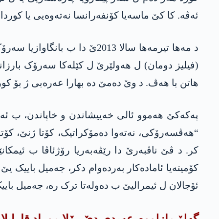
ئەڤە. کا کێ ماسەیا کۆنفەرانسا نەتەوەیی یا کوردان ل 2013ێ وەرگە
د مەها تیرمەها سالا 2013ێ د
هاتن با هەڤ. د وێ دەمێ دە بهارا عەرەبی ژ بۆ ک
په‌كه‌كێ هەموو ئالی خەییشاندن و خاپاندن، ب ئە
“هەڤسەرۆکی، نەتەوا دەمۆکراتیک، کۆتا ژنێ، کۆتا
کر. د ڤێ ناڤبەرێ دا رێڤەبەریا رۆژئاڤا ب ئیمکا
کۆمیتەیا ئامادەکار بەردەوام دکر، جەمیل باییک ی
ئۆجالان ل ئیمرالیێ ب دەولەتا ترک رە، جەمیل بای