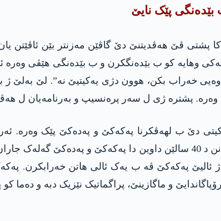
 بێدەنگی پێک نایێ
 پشتی ڤێ هەڤدیتنێ دێ گاڤێن مەزنتر بێن ئاڤێتن یان 
ەکی وهایه‌ کو ب بێدەنگكرن و ب بێدەنگی هێڤی وەرە ئ
ەیی خەراب بکن، هوون دژی یەکیتیێ نە”. لێ بەلێ ژ بۆ 
 وەرە. پشترە ژی ل سەر پرەنسیپ و بەرنامەیان ل هەڤ
یتی دێ ب لهەڤکرنا په‌كه‌كێ و په‌ده‌كێ پێک وەرە. ئە
گرینگە لێ هێژ رێک نەڤەوژارتییە. ژ بەر کو ئەم دزانن د 40 سالێن داوین دا پ
الیێ په‌كه‌كێ ڤە ب یەک ئالی هاتن خەرابکرن. په‌كه‌
پاگاندایێ و ماگازینێ، پراگماتیک نێزیک دبە و دەما کو پ