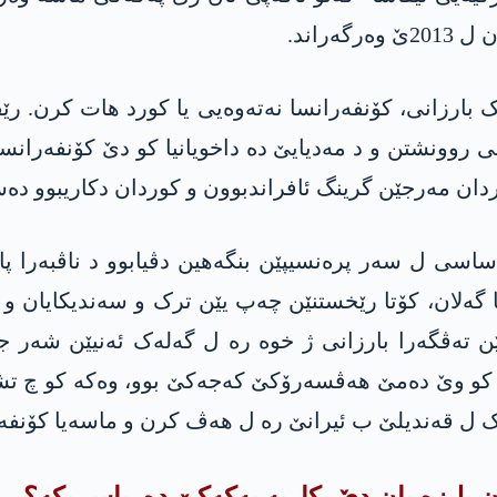
راند.
ا ب بانگاوازیا سەرۆک بارزانی، کۆنفەرانسا نەتەوەیی یا کورد ه
وردان مەرجێن گرینگ ئافراندبوون و کوردان دکاریبوو 
ساسی ل سەر پرەنسیپێن بنگەهین دڤیابوو د ناڤبەرا پا
 گەلان، کۆتا رێخستنێن چەپ یێن ترک و سەندیکایان و 
نێن تەڤگەرا بارزانی ژ خوە رە ل گەلەک ئەنیێن شەر ج
ێ کو وێ دەمێ هەڤسەرۆکێ كه‌جه‌كێ بوو، وەکە کو چ تش
یک ل قەندیلێ ب ئیرانێ رە ل هەڤ کرن و ماسەیا کۆنفەر