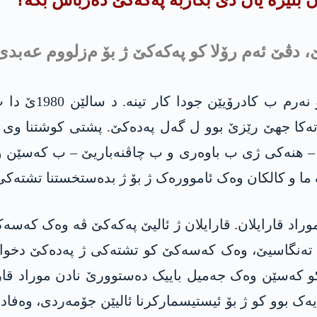
ن بلیزە یان دێ بکاربە په‌كه‌كێ دەرباس بکە؟
ێ، دڤێ ئەم رۆلا کو په‌كه‌كێ ژ بۆ م‌زلووم عه‌بدی
په‌كه‌كە هەر دەم
ەتەکا جهێ رێزێ بوو ل گەل په‌ده‌كێ. پشتی کوشتنا و
– هنەکی ژی ب باوەری و ب چاڤنەباریێ – ب کەسێن وەک 
ا و کالکان وەک ئاموورەک ژ بۆ ژ بده‌ستخستنا تشته‌كی 
ەر ملێ موراد قارایلان. قارایلان ژ ئالیێ په‌كه‌كێ ڤە وەک
 تەنگاسیێ، وەک کەسەکێ کو تشتەکی ژ په‌ده‌كێ دخواز
و کەسێن وەک جەمیل باییک دەستوورێ نادن موراد قارای
ک بوو کو ژ بۆ ئیستیسمارکرنا ئالیێن جۆمەردی، وەفاداری