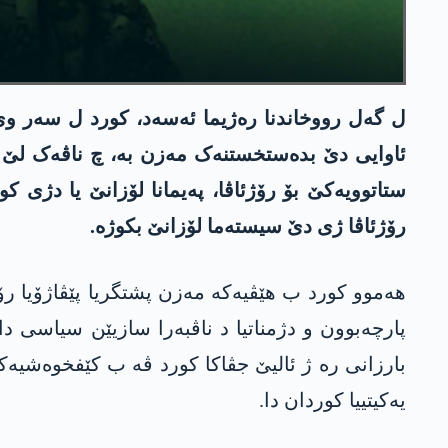
ل گەل رووخاندنا رەژیما ئه‌سه‌د، کورد ل سەر 
ئاوایی دێ بدەستخستنەک مەزن بە، چ ناڤەک لێ ببە
ستاتوویەکێ بۆ رۆژئاڤا، پەیمانا لۆزانێ یا دژی 
رۆژئاڤا ژی دێ سیستەما لۆزانێ بکوژە.
هەموو کورد ب هێڤیەکە مەزن پشتگریا پێڤاژۆیا رۆ
پارچەبوون و دژمناتیا د ناڤبەرا سازیێن سیاسی 
بارزانی رە ژ ئالیێ جڤاکا کورد ڤە ب کێفخوەشیەک
یەکیتییا کوردان دا.