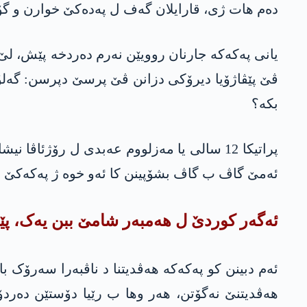
دەم هات ژی، قارایلان گەف ل په‌ده‌كێ خوارن و گۆ
یانی په‌كه‌كه‌ جارنان روویێن نەرم دەردخە پێش، 
ڤێ پێڤاژۆیا دیرۆکی دزانن ڤێ پرسێ دپرسن: گەل
بکە؟
پراتیکا 12 سالی یا مه‌زلووم عه‌بدی ل رۆژئ
ئەمێ گاڤ ب گاڤ بشۆپینن کا ئەو خوە ژ په‌كه‌كێ رزگ
ئەگەر کوردێ ل هەمبەر شامێ ببن یەک، پێد
ئەم دبینن کو په‌كه‌كە هەڤدیتنا د ناڤبەرا سەرۆک 
هەڤدیتنێ نەگۆتن، هەر وها ب رێیا دۆستێن دەردۆ