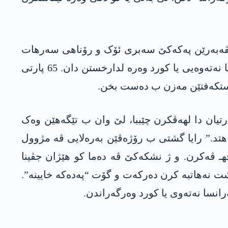
ات کرن. رێڤەبەرێن په‌كه‌كێ سه‌بری ئۆک و رۆناهی سەرهات
(فیلیز دومان) ل هەولێرێ ل کێلەکا سەرۆک بارزانی روونشتن و د مەدیایێ دە داخویانیا کو دێ کۆنفەرانسا نەتەوەیی یا کورد وەرە لدارخستن دان. 65 پارتی
دەستکەفتێن مەزن ب دەست بخن.
رتیان دا لهەڤکرن چێببا، لێ وان ب تێگەهێن وەک
هتد.” رایا گشتی ب رۆژەڤێن بەرەلایی ڤه‌ مژوول
هـ ڤەکرن. و ژ نشکه‌كێ ڤە دەما کو هێژان جڤینا
ت نەهاتبە کرن دەرکەت و گۆت “په‌ده‌كە خایینە”.
انسا نەتەوی یا کورد وەرگەراندن.