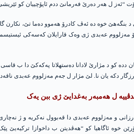
ت “ئەز ل هەر دەرێ فەرمانێ ددم ئاپۆچییان کو ئێریشی 
لێ د بنگەهێ خوە دە ئەڤ کادرۆ هەموو دەما تێ، نکارن گ
ۆ مه‌زلووم عه‌بدی ژی وەک قارایلان کەسەکی ئیستیسم
اڤا نیشان ددە کو د مژارێ لادانا ده‌ستهلاتا په‌كه‌كێ دا 
ار دکە یان نا. لێ مژار ل جه‌م مه‌زلووم عه‌بدی ناقەدە
ڤییە ل هەمبەر بەغدایێ ژی ببن یەک
بارزانی و مه‌زلووم عه‌بدی دا قەبوول نەکریە و ژ نەچا
رێن خوە ئاگاهیا کو “هەڤدیتن ب داخوازا ترکیەیێ پێک