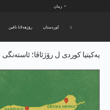
زمان
⌂
کوردستان
رۆژھەلاتا ناڤین
یەکیتیا کوردی ل رۆژئاڤا؛ ئاستەنگی 