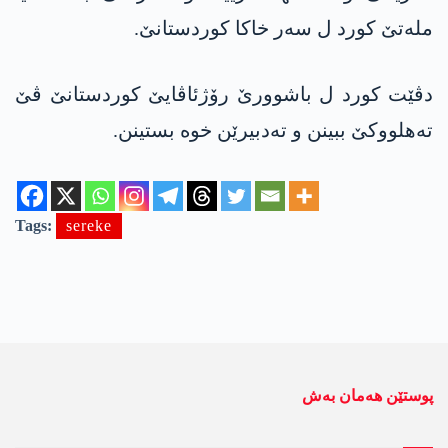
ملەتێ کورد ل سەر خاکا کوردستانێ.
دڤێت کورد ل باشوورێ رۆژئاڤایێ کوردستانێ ڤێ
تەھلووکێ ببینن و تەدبیرێن خوە بستینن.
Tags:
sereke
پوستێن ھەمان بەش