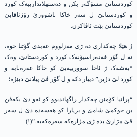
کوردستانێ مسۆگەر بکن و دەستھلاتدارییەک کورد
و کوردستانێ ل سەر خاکا باشوورێ رۆژئاڤایێ
کوردستانێ بێت ئاڤاکرن.
ژ ھێلا چەکداری دە ژی مەزلووم عەبدی گۆتنا خوە،
نە ل گۆر فەدەراسیۆنەک کورد و کوردستانێ، وەک
“بەشەک ژ ئاخا سوورییەیێ کو خاکا عەرەبایە و
کورد لێ دژین” دییار دکە و ل گۆر ڤێ پیلانێ دبێژە؛
“پرانیا کۆمێن چەکدار راگھاندبوو کو ئەو دێ بکەڤن
بن حوکمێ شامێ و بریارا کو ھەسەدە دێ ل سەر
ڤێ مژارێ بدە ژی مژارەکە سەرەکەیە.”(!)