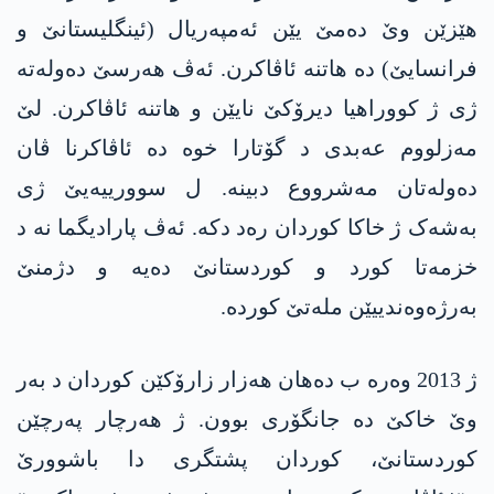
ھێزێن وێ دەمێ یێن ئەمپەریال (ئینگلیستانێ و
فرانسایێ) دە ھاتنە ئاڤاکرن. ئەڤ ھەرسێ دەولەتە
ژی ژ کووراهیا دیرۆکێ نایێن و ھاتنە ئاڤاکرن. لێ
مەزلووم عەبدی د گۆتارا خوە دە ئاڤاکرنا ڤان
دەولەتان مەشرووع دبینە. ل سوورییەیێ ژی
بەشەک ژ خاکا کوردان رەد دکە. ئەڤ پارادیگما نە د
خزمەتا کورد و کوردستانێ دەیە و دژمنێ
بەرژەوەندییێن ملەتێ کوردە.
ژ 2013 وەرە ب دەهان هەزار زارۆکێن کوردان د بەر
وێ خاکێ دە جانگۆری بوون. ژ ھەرچار پەرچێن
کوردستانێ، کوردان پشتگری دا باشوورێ