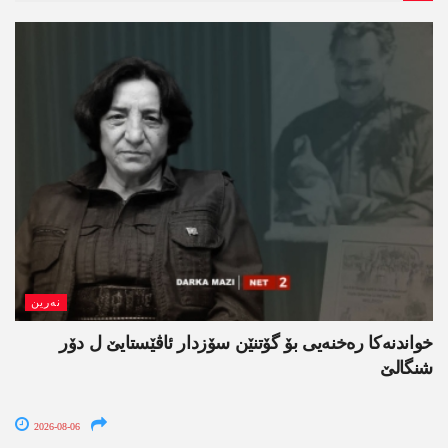
نەرین
خواندنه‌كا رەخنەیی بۆ گۆتنێن سۆزدار ئاڤێستایێ ل دۆر
شنگالێ
2026-08-06