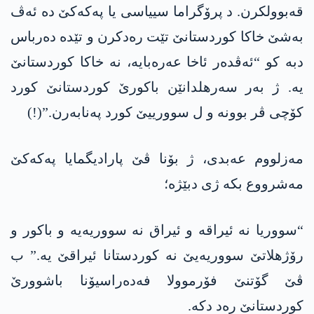
قەبوولکرن. د پرۆگراما سییاسی یا پەکەکێ دە ئەڤ
بەشێ خاکا کوردستانێ تێت رەدکرن و تێدە دەرباس
دبە کو “ئەڤدەر ئاخا عەرەبایە، نە خاکا کوردستانێ
یە. ژ بەر سەرھلدانێن باکورێ کوردستانێ کورد
کۆچی ڤر بوونە و ل سوورییێ کورد پەنابەرن.”(!)
مەزلووم عەبدی، ژ بۆنا ڤێ پارادیگمایا پەکەکێ
مەشرووع بکە ژی دبێژە؛
“سووریا نە ئیراقە و ئیراق نە سووریەیە و باکور و
رۆژھلاتێ سووریەیێ نە کوردستانا ئیراقێ یە.” ب
ڤێ گۆتنێ فۆرموولا فەدەراسیۆنا باشوورێ
کوردستانێ رەد دکە.