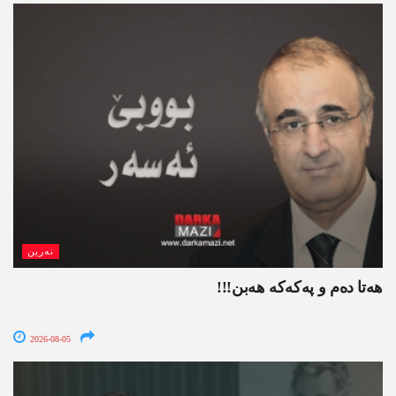
نەرین
ھەتا دەم و پەکەکە ھەبن!!!
2026-08-05