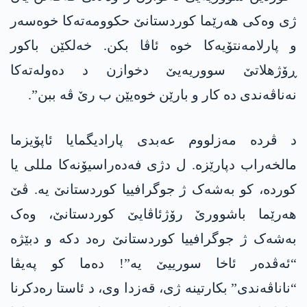
ژی وەکی ھەرێما کوردستانێ حکوومەتەکا خوەسەر
و پارلامەنتۆیەکا خوە ئاڤا بکن. خەلکێن باکور
ڕۆژھلاتێ سووریەیێ دخوازن د دەولەتەکا
نەناڤەندی دە کار و بارێن خوەیێن ب رێ ڤە ببن”.
د ڤردە مەزلووم عەبدی پارادیگمایا ئاپۆیزما
مالخەراب دپارێزە. ل دژی فەدەراسیۆنەکا مللی یا
کوردە، کو بەشەک ژ جوگرافییا کوردستانێ یە. ڤێ
ھەرێما باشوورێ رۆژئاڤایێ کوردستانێ، وەک
بەشەک ژ جوگرافییا کوردستانێ رەد دکە و دبێژە
“ئەڤدەر ئاخا سورییێ یە”! دەما کو پەیڤا
“ناناڤەندی” بکارتینە ژی، قەزدا وی، د ئاستا رەدکرنا