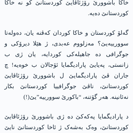
خاکا باشوورێ رۆژئاڤایێ کوردستانێ کو نە خاکا
کوردستانێ دەیە.
گەلۆ کوردستان و خاکا کوردان کەڤنە یان، دەولەتا
سوورییەیێ؟ مەزلووم عەبدی، ژ ھێلا دیرۆکی و
جوگرافی دە جاھیلەکی کوردایە، یان ژی ب
زانستی، پەیایێ پارادیگمایا ئۆجالان ب خوەیە! چ
جاران ڤێ پارادیگمایێ ل باشوورێ رۆژئاڤایێ
کوردستانێ، ناڤێ جوگرافییا کوردستانێ بکار
نەئانینە. ھەر گۆتنە، “باکورێ سوورییە”یێ(!)
د پارادیگمایا پەکەکێ دە ژی باشوورێ رۆژئاڤایێ
کوردستانێ، وەک بەشەک ژ ئاخا کوردستانێ نایێ