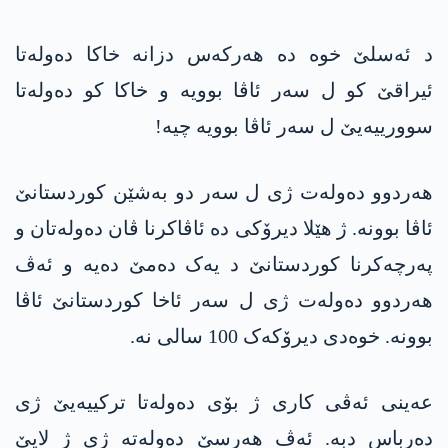
د ئەسلێ خوە دە ھەرکەس دزانە خاکا دەولەتا
ئیراقێ کو ل سەر ئاڤا بوویە و خاکا کو دەولەتا
سوورییەیێ ل سەر ئاڤا بوویە چیە!
ھەردوو دەولەت ژی ل سەر دو بەشێن کوردستانێ
ئاڤا بوونە. ژ ھێلا دیرۆکی دە ئاڤاکرنا ڤان دەولەتان و
پەرچەکرنا کوردستانێ د یەک دەمێ دەیە و ئەڤ
ھەردوو دەولەت ژی ل سەر ئاخا کوردستانێ ئاڤا
بوونە. خوەدی دیرۆکەک 100 سالی نە.
عەینی ئەڤی کاری ژ بۆی دەولەتا ترکییەیێ ژی
دەرباس دبە. ئەڤ ھەرسێ دەولەتە ژی ژ لایێ