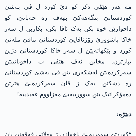
مە ھەر ھێڤی دکر کو دێ کورد ل ڤی بەشێ
کوردستانێ بنگەھەکێ بھەڤ رە خەباتێ، کو
داخوازێن خوە بکن یەک ئاڤا بکن، بکاربن ل سەر
خاکا باشوورێ رۆژئاڤایێ کوردستانێ مافێ ملەتێ
کورد و پێکھاتەیێن ل سەر خاکا کوردستانێ دژین
بپارێزن. مخابن ئەڤ ھێڤی ب داخویانییێن
سەرکردەیێن لەشکەری یێن ڤی بەشێ کوردستانێ
رە دشکێن. یەک ژ ڤان سەرکردەیێ ھێزێن
دەمۆکراتیک یێن سوورییەیێ مەزلووم عەبدییە!
دبێژە:
“کوردێن سووریەیێ ناخوازن ژ وەلاتی ڤەقەتن یان