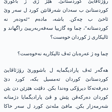
رۆژئاڤایێ کوردستانێ. هێژ ژی ژ باکورێ
کوردستانێ ب سەدان شەرڤانێن کورد ل سەر وێ
ئاخێ ب چەکن. باشە، مادەم “ئەودەر نە
کوردستانە”، چما وە گازییا سەفەربەرییێ راگهاند و
ئالیکاری ژ کوردان خوەست؟
چما وە ژ عەرەبان ئەڤ ئالیکاریە نەخوەست؟
ھەگەر ئەڤ پارادیگمایە ل باشوورێ رۆژئاڤایێ
کوردستانێ کوردان تەمسیل بکە، کورد دێ
دەرفەتەکا دیرۆکی وەندا بکن. دڤێت ھێزێن دن یێن
کوردان دەرکەڤن پێش و ڤێ پارادیگمایا دژمنانە
شەرمەزار بکن. مافێ ملەتێ کورد ل سەر خاکا