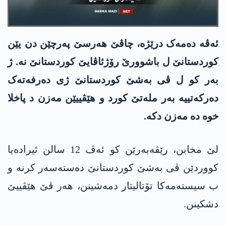
ئەڤە دەمەک درێژە، چاڤێ ھەرسێ پەرچێن دن یێن
کوردستانێ ل باشوورێ رۆژئاڤایێ کوردستانێ نە. ژ
بەر کو ل ڤی بەشێ کوردستانێ ژی دەرفەتەک
دەرکەتییە بەر ملەتێ کورد و ھێڤییێن مەزن د پاخلا
خوە دە مەزن دکە.
لێ مخابن، رێڤەبەرێن کو ئەڤ 12 سالن ئیرادەیا
کووردێن ڤی بەشێ کوردستانێ دەستەسەر کرنە و
ب سیستەمەکا تۆتالیتار دمەشینن، ھەر ڤێ ھێڤییێ
دشکینن.