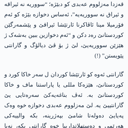
قەزدا مەزلووم عەبدی کو دبێژە؛ “سووریە نە ئیراقە
و ئیراق نە سووریەیە”، ئەساس دخوازە بێژە کو ئەم
فۆرمیلا مینا ئاڤاکرنا ئارتێشا ئیراقێ و پێشمەرگێن
کوردستانێ رەد دکن و “ئەم دخوازین ببین بەشەک ژ
ھێزێن سووریەیێ، لێ ژ بۆ ڤێ دیالۆگ و گارانتی
پێویستن” (!)
گارانتی ئەوە کو ئارتێشا کوردان ل سەر خاکا کورد و
کوردستانێ، ھێزەکا مللی یا پاراستنا ماف و خاکا
کوردستانێ بە. ئەڤ بناغەیەکێ سەرەتایی یێ
گارانتییێ یە. لێ مەزلووم عەبدی دخوازە خوە وەک
پەیایێ دەولەتا شامێ بپەژرینە، بکە والییەکی
ھەرێمی و دەستھلاتدارییا خوە گارانتی بکە، نەیا