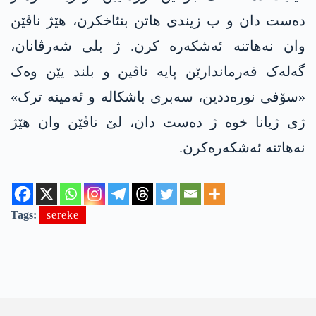
دەست دان و ب زیندی هاتن بنئاخکرن، هێژ ناڤێن
وان نەهاتنە ئەشکەرە کرن. ژ بلی شەرڤانان،
گەلەک فەرماندارێن پایە ناڤین و بلند یێن وەک
«سۆفی نورەددین، سەبری باشکالە و ئەمینە ترک»
ژی ژیانا خوە ژ دەست دان، لێ ناڤێن وان هێژ
نەهاتنە ئەشکەرەکرن.
Tags:
sereke