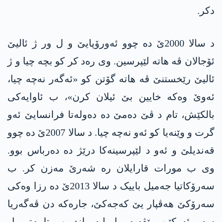
دکر.
د سالا 2000ێ دە چوو ئەورۆپایێ و ل ور ژ ئالیێ
ئۆجالان ڤە هاتە لێپرسین. وی رەد کر کو بچە چیا و ژ
ئالیێ رێخستنێ ڤە هاتە گۆتن کو «ئەگەر نەچە چیا،
ئەوێ وەکە خایین بێ ئیلان کرن»، ب ئاوایەکی
بالکێش، تام د ڤێ دەمێ دە دەولەتا فرانسایێ ئەو
گرت و وێنەیا کو ئەو نەچە چیا. د سالا 2007ێ دە چوو
قەندیلێ و ئەو د لێپرسینەکا درێژ ده‌ دەرباس بوو.
وی ب مورات قارایلان رە شەرێ مەزن کر. ب
سەرۆکاتیا جەمیل باییک د سالا 2013ێ ده‌ رزا وەکی
سەرۆکێ هەڤپار یێ كه‌جه‌كێ، جارەکە دن ڤەگەریا
سەر ئەرکێن رێڤەبەرییا پایه‌ بلند. ب تایبەتی ل