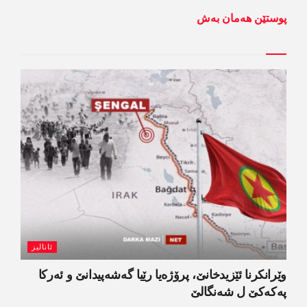
پوستێن ھەمان بەش
ئانالیز
وێرانکرنا ئێزیدخانێ، پرۆژەیا رێیا گەشەپیدانێ و ئەرکا
پەکەکێ ل شەنگالێ