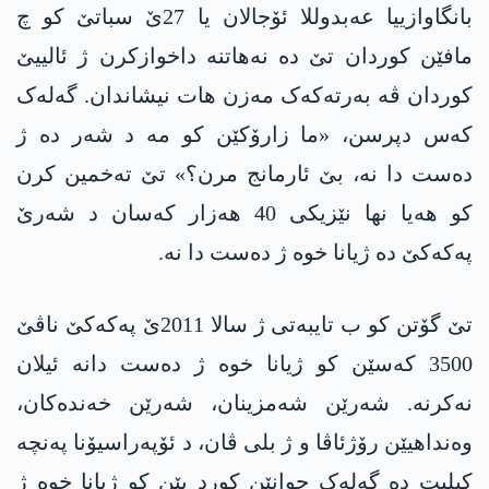
بانگاوازییا عه‌بدوللا ئۆجالان یا 27ێ سباتێ کو چ
مافێن کوردان تێ دە نەهاتنە داخوازکرن ژ ئالییێ
کوردان ڤە بەرتەکەک مەزن هات نیشاندان. گەلەک
کەس دپرسن، «ما زارۆكێن كو مه‌ د شەر ده‌ ژ
ده‌ست دا نه‌، بێ ئارمانج مرن؟» تێ تەخمین کرن
کو هەیا نها نێزیکی 40 هەزار کەسان د شەرێ
په‌كه‌كێ دە ژیانا خوە ژ دەست دا نە.
تێ گۆتن کو ب تایبەتی ژ سالا 2011ێ په‌كه‌كێ ناڤێ
3500 کەسێن کو ژیانا خوە ژ دەست دانە ئیلان
نەکرنە. شەرێن شەمزینان، شەرێن خەندەکان،
وه‌نداهیێن رۆژئاڤا و ژ بلی ڤان، د ئۆپەراسیۆنا پەنچە
کیلیت دە گەلەک جوانێن کورد یێن کو ژیانا خوە ژ