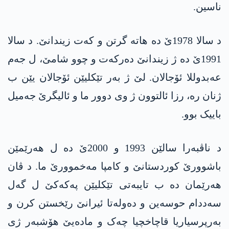
ناسین.
د سالا 1978ێ دە هاتە گرتن و کەت زیندانێ. د سالا
1991ێ دە ژ زیندانێ دەرکەت و چوو شامێ، ل جەم
عه‌بدوللا ئۆجالان. لێ ژ بەر تێکلیێن ئۆجالان یێن ب
ژنان رە، رزا ئالتوون ژ وی دوور ما و ئالیگرێ جەمیل
باییک بوو.
د ناڤبەرا سالێن 1993 و 2000ێ دە ل هەرێمێن
باشوورێ کوردستانێ و کامپا مەخموورێ ما. د ڤان
هەرێمان دە ب تایبەتی تێکلیێن په‌كه‌كێ ل گه‌ل
سەددام حوسه‌ین و دەولەتا ئیرانێ رێخستن کرن و
بەرپرسیاریا قاچاخچیا چەک و مادەیێ هۆشبەر ژی