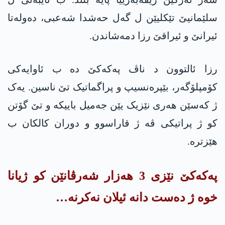
سلێمانیێ تێکلیێن ل گه‌ل حه‌شدا شه‌عبی، دەولەتا
ئیرانێ و ئیراقێ رزا دمەشاندن.
رزا ئالتوون د ناڤ په‌كه‌كێ دە ب ئاوایەکی
کۆمپلۆگەر، بێپرەنسیپ و پراگماتیک تێ ناسین. یەک
ژ کەسێن هەری نێزیک یێن جەمیل باییکە و تێ گۆتن
کو ژ پراتیکی ڤە ژ قاراسوو و دوران کالکان ب
هێزترە.
په‌كه‌كێ نێزی 3 هەزار شەرڤانێن کو ژیانا
خوە ژ دەست دانە ئیلان نەکرنە…