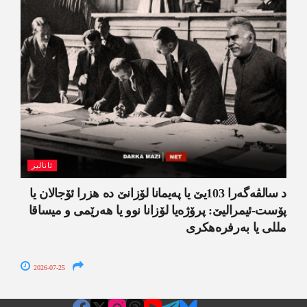
ئانالیز
د سالڤەگەرا 103یێ یا پەیمانا لۆزانێ دە هزرا ئۆجالان یا
پۆست-ئیمرالیێ: پرۆژەیا لۆزانا نوو یا ھەرێمی و میساقا
مللی یا بەرفرەھکری
2026-07-25