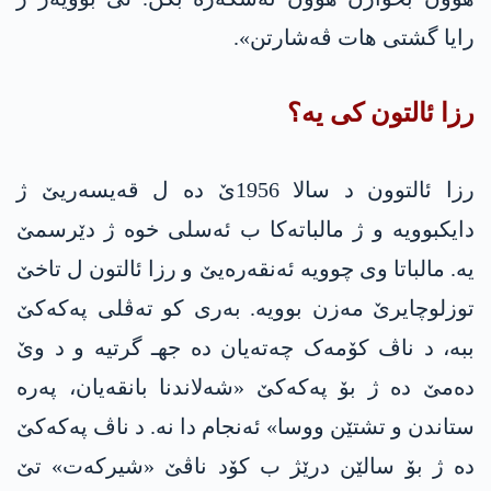
رایا گشتی هات ڤەشارتن».
رزا ئالتون کی یە؟
رزا ئالتوون د سالا 1956ێ دە ل قەیسەریێ ژ
دایکبوویە و ژ مالباتەکا ب ئەسلی خوە ژ دێرسمێ
یە. مالباتا وی چوویە ئەنقەرەیێ و رزا ئالتون ل تاخێ
توزلوچایرێ مەزن بوویە. بەری کو تەڤلی په‌كه‌كێ
ببە، د ناڤ کۆمەک چەتەیان دە جهـ گرتیە و د وێ
دەمێ دە ژ بۆ په‌كه‌كێ «شەلاندنا بانقەیان، پەرە
ستاندن و تشتێن ووسا» ئه‌نجام دا نه‌. د ناڤ په‌كه‌كێ
دە ژ بۆ سالێن درێژ ب کۆد ناڤێ «شیرکەت» تێ