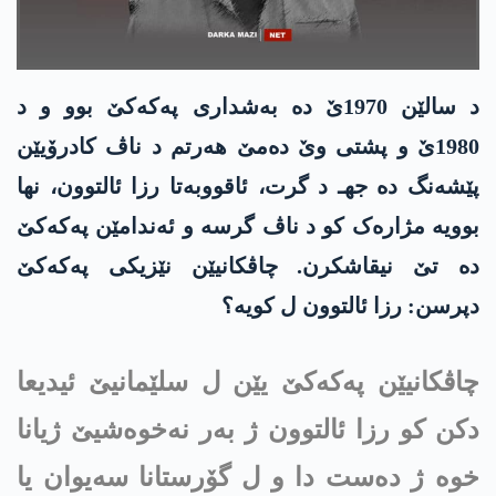
د سالێن 1970ێ دە بەشداری په‌كه‌كێ بوو و د
1980ێ و پشتی وێ دەمێ هەرتم د ناڤ کادرۆیێن
پێشەنگ دە جهـ د گرت، ئاقووبەتا رزا ئالتوون، نها
بوویە مژارەک کو د ناڤ گرسە و ئەندامێن په‌كه‌كێ
دە تێ نیقاشکرن. چاڤکانیێن نێزیکی په‌كه‌كێ
دپرسن: رزا ئالتوون ل کویە؟
چاڤکانیێن په‌كه‌كێ یێن ل سلێمانیێ ئیدیعا
دکن کو رزا ئالتوون ژ بەر نەخوەشیێ ژیانا
خوە ژ دەست دا و ل گۆرستانا سەیوان یا