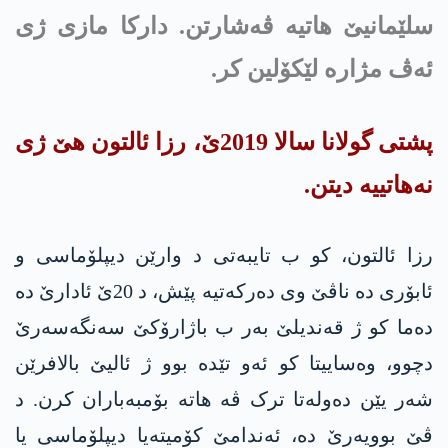
سلێمانیێ هاتیە ڤەشارتن. دارکا مازی ژی
ئەڤ مژارە لێکۆلین کر.
پشتی گولانا سالا 2019ێ، رزا ئالتون هێ ژی
نەهاتییە دیتن.
رزا ئالتون، کو ب تایبەتی د وارێن دیپلۆماسی و
ئابۆری دە ناڤێ وی دەرکەتیە پێش، د 20ێ ئادارێ دە
دەما کو ژ قەندیلێ بەر ب باژارۆکێ سه‌نگەسەرێ
دچوو، وەساییتا کو ئەو تێدە بوو ژ ئالیێ بالافرێن
شەر یێن دەولەتا ترک ڤە هاتە بۆمبەباران کرن. د
ڤێ بوویەرێ دە، ئەندامێ کۆمیتەیا دیپلۆماسی یا