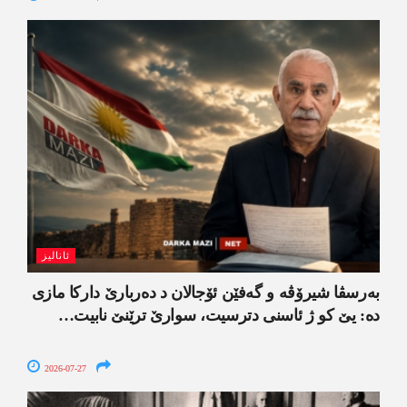
ئانالیز
بەرسڤا شیرۆڤە و گەفێن ئۆجالان د دەربارێ دارکا مازی
دە: یێ کو ژ ئاسنی دترسیت، سوارێ ترێنێ نابیت…
2026-07-27