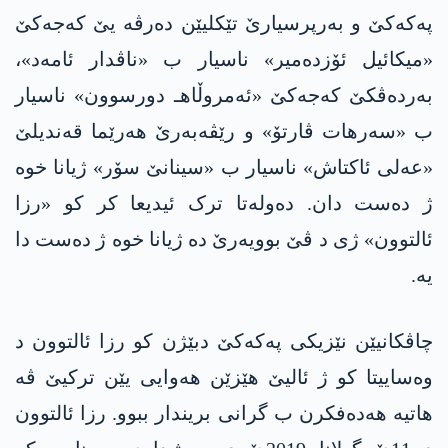
په‌كه‌كێ و بەرپرسیارێ تێکلیێن دەرڤە یێ كه‌جه‌كێ
«میکائیل ئۆزدەمیر» ناسیار ب «ناڤدار ئامەد»،
بەردەڤکێ كه‌جه‌كێ «ئەمروڵاهـ دورسوون» ناسیار
ب «سەرهات ڤارتۆ» و رێڤەبەرێ هەرێما قەندیلێ
«عەلی ئاکتاش» ناسیار ب «سینانێ سۆر» ژیانا خوە
ژ دەست دان. دەولەتا ترک ئیدیعا کر کو «رزا
ئالتوون» ژی د ڤێ بوویەرێ دە ژیانا خوە ژ دەست دا
یە.
چاڤکانیێن نێزیکی په‌كه‌كێ دبێژن کو رزا ئالتوون د
وەساییتا کو ژ ئالیێ هێزێن هەوایی یێن ترکیێ ڤە
هاتیە هەدەفکرن ب گرانی بریندار ببوو. رزا ئالتوون