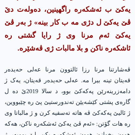
یەکێ ب ئەشکەرە راگهینین، دەولەت دێ
ڤێ یەکێ ل دژی مە ب کار بینە» ژ بەر ڤێ
یەکێ ئەم مرنا وی ژ رایا گشتی رە
ئاشکەرە ناکن و بلا مالبات ژی ڤەشێرە.
ڤەشارتنا مرنا رزا ئالتوون مرنا عه‌لی حه‌یده‌ر
قەیتان تینە بیرا مە. عه‌لی حه‌یده‌ر قەیتان، یەک ژ
دامەزرینەرێن په‌كه‌كێ بوو، د سالا 2019ێ دە ل
گاره‌ی پشتی کێشەیێن تەندورستیێ پێ رە چێبووین،
ژ ئالیێ په‌كه‌كێ ڤە هاتە ته‌سفیه‌ کرن و ژ مالباتا وی
رە هات گۆتن: «ئەم ڤێ یەکێ ئەشکەرە ناکن، هەکە
هوون بخوازن هوون ئەشکەرە بکن. لێ بوویەر ژ