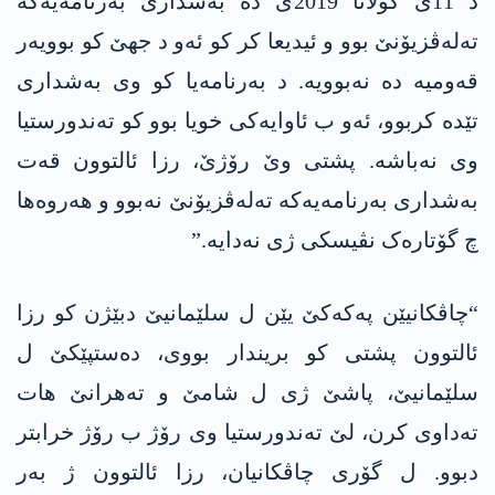
د 11ێ گولانا 2019ێ دە بەشداری بەرنامەیەکە
تەلەڤزیۆنێ بوو و ئیدیعا کر کو ئەو د جهێ کو بوویەر
قەومیە دە نەبوویە. د بەرنامەیا کو وی بەشداری
تێده‌ كربوو، ئەو ب ئاوایەکی خویا بوو کو تەندورستیا
وی نەباشە. پشتی وێ رۆژێ، رزا ئالتوون قەت
بەشداری بەرنامەیەکە تەلەڤزیۆنێ نەبوو و هەروه‌ها
چ گۆتارەک نڤیسکی ژی نەدایە.”
“چاڤکانیێن په‌كه‌كێ یێن ل سلێمانیێ دبێژن کو رزا
ئالتوون پشتی کو بریندار بووی، ده‌ستپێكێ ل
سلێمانیێ، پاشێ ژی ل شامێ و تەهرانێ هات
تەداوی کرن، لێ تەندورستیا وی رۆژ ب رۆژ خرابتر
دبوو. ل گۆری چاڤکانیان، رزا ئالتوون ژ بەر