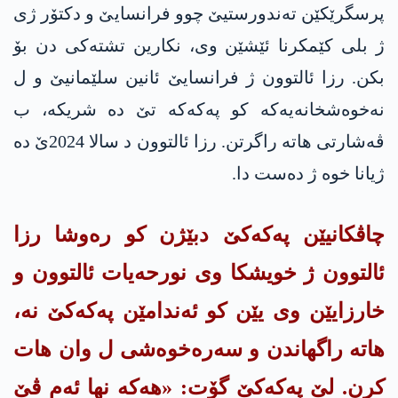
پرسگرێکێن تەندورستیێ چوو فرانسایێ و دکتۆر ژی
ژ بلی کێمکرنا ئێشێن وی، نكارین تشتەکی دن بۆ
بکن. رزا ئالتوون ژ فرانسایێ ئانین سلێمانیێ و ل
نەخوەشخانەیەکە کو په‌كه‌كە تێ ده‌ شریكه‌، ب
ڤەشارتی هاتە راگرتن. رزا ئالتوون د سالا 2024ێ دە
ژیانا خوە ژ دەست دا.
چاڤکانیێن په‌كه‌كێ دبێژن کو رەوشا رزا
ئالتوون ژ خویشکا وی نورحه‌یات ئالتوون و
خارزایێن وی یێن کو ئەندامێن په‌كه‌كێ نە،
هاتە راگهاندن و سەره‌خوەشی ل وان هات
كرن. لێ په‌كه‌كێ گۆت: «هەکە نها ئەم ڤێ