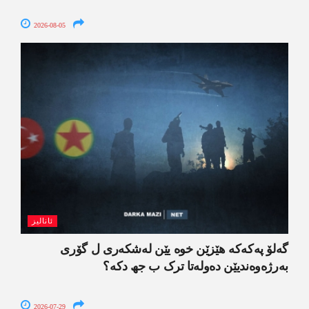
2026-08-05
ئانالیز
گەلۆ پەکەکە ھێزێن خوە یێن لەشکەری ل گۆری
بەرژەوەندیێن دەولەتا ترک ب جھ دکە؟
2026-07-29