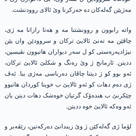
مەژیێن گەلەکان دە حەزکرنا وێ ئالای روودنشت.
واتە رابوون و روونشتنا مە و ھەتا رازانا مە ژی،
چاڤێن مە تەنێ ئالایێ ترکان و سروودێن وان یێن
نیژادپەرەستی کو ل سەر دیواران ھاتبوون نڤیسین،
ددیتن. ئارمانج ژ وێ رەنگ و شکلێ ئالایێ ترکان،
ئەو بوو کو ژ دیتنا چاڤان دەرباسی مەژی ببا. ئەڤ
ژی دەم دھات کو ئەو ئالایێ ب خوینا کوردان ھاتبوو
چێکرنێ ب ھندەۆک گرتیان خوەشک دھات دیتن یان
ئەو وەکە ئالایێ خوە ددیتن.
لۆما ژی گەلەکێن ژ وێ زیندانێ دەرکەتین، رێڤەبر و