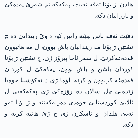
ھلدن. ژ بۆنا ئەڤە نەبت، پەکەکە تم شەرێ پەدەکێ
و بارزانیان دکە.
دڤێت ئەڤە باش بهێتە زانین کو، د وێ زیندانێ دە چ
تشتێن ژ بۆنا مە زیندانیان باش بوون، ل مە ھاتبوون
قەدەغەکرنێ. ل سەر ئاخا پیرۆز ژی، چ تشتێن ژ بۆنا
کوردان باشن و باش بوون، پەکەکێ ل کوردان
قەدەغە کربوون و کرنە. لۆما ژی د تەکۆشینا خوەیا
زێدەیێ چل سالان دە رۆژەکێ ژی پەکەکەیی ل
ئالایێ کوردستانێ خوەدی دەرنەکەتنە و ژ بۆنا ئەو
نەیێ ھلدان و ناسکرن ژی چ ژێ ھاتیە کریە و
دکە.