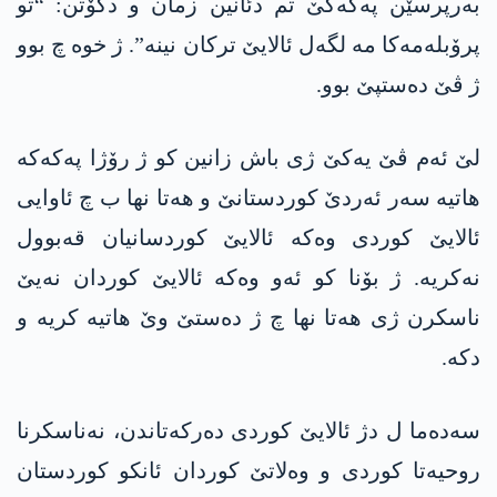
بەرپرسێن پەکەکێ تم دئانین زمان و دگۆتن: “تو
پرۆبلەمەکا مە لگەل ئالایێ ترکان نینە”. ژ خوە چ بوو
ژ ڤێ دەستپێ بوو.
لێ ئەم ڤێ یەکێ ژی باش زانین کو ژ رۆژا پەکەکە
ھاتیە سەر ئەردێ کوردستانێ و ھەتا نھا ب چ ئاوایی
ئالایێ کوردی وەکە ئالایێ کوردسانیان قەبوول
نەکریە. ژ بۆنا کو ئەو وەکە ئالایێ کوردان نەیێ
ناسکرن ژی ھەتا نھا چ ژ دەستێ وێ ھاتیە کریە و
دکە.
سەدەما ل دژ ئالایێ کوردی دەرکەتاندن، نەناسکرنا
روحیەتا کوردی و وەلاتێ کوردان ئانکو کوردستان