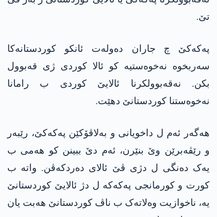
تێ.
پەکەکێ چ جاران دەولەت ئانکو کوردستانەکا
سەربخوە نەخوەستیە کو ئالا کوردی ژی قەبوول
بکن. نەقەبوولکرنا ئالایێ کوردی ب رامانا
نەخوەستنا کوردستانێ دهێت.
ھەگەر ئەم ل داخویانی و بەلاڤۆکێن پەکەکێ، رێبەر
و رێڤەبرێن وێ بنێرن، ئەم دێ ببینن کو ھەمی ب
یەک دەنگی ل دژی ڤێ ئالای دەردکەڤن. واتە ب
کورت و کورمانجی پەکەکە ل دژ ئالایێ کوردستانێ
یە، ناخوازیت وەلاتەک ب ناڤ کوردستانێ ھەبت یان