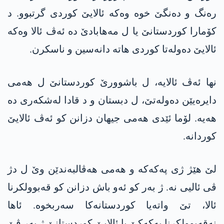
رەنگ و دەنگێ خوە وەکە ئالایێ کوردی گرتبوو. د
کۆمارا کوردستانێ یا ل مەھابادێ دە ئەڤ ئالا وەکە
ئالایێ دەولەتا کوردی ھاتە دانەسین و ناسکرن.
نھا ئەڤ ئالایە، ل باشوورێ کوردستانێ ل ھەمی
دایرەیێن دەولەتێ، ل دبستان و د قادا لەشکەری دە
ھەیە. لۆما ئێدی ھەمی جیھان دزانن کو ئەڤ ئالایێ
کوردانە.
لێ ھێژ ژی پەکەکە و ھەمی ھەڤالبەندێن وێ ل دژ
ڤی ئالیی نە. ژ بەر کو ئەو باش دزانن کو قەبوولکرنا
ئالا، تێ واتەیا کوردستانەکا سەربخوە. ئاھا
نەقەبوولکرنا پەکەکێ یا ئالایێ کوردستانێ ژ بەر ڤێ