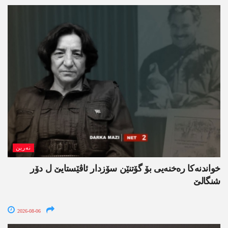
نەرین
خواندنه‌كا رەخنەیی بۆ گۆتنێن سۆزدار ئاڤێستایێ ل دۆر
شنگالێ
2026-08-06