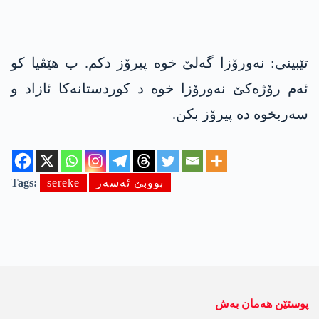
تێبینی: نەورۆزا گەلێ خوە پیرۆز دکم. ب ھێڤیا کو
ئەم رۆژەکێ نەورۆزا خوە د کوردستانەکا ئازاد و
سەربخوە دە پیرۆز بکن.
بووبێ ئەسەر
sereke
Tags:
پوستێن ھەمان بەش