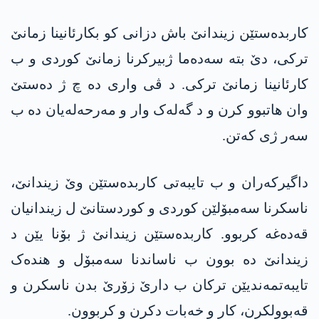
کاربدەستێن زیندانێ باش دزانی کو بکارئانینا زمانێ
ترکی، دێ بتە سەدەما ژبیرکرنا زمانێ کوردی و ب
کارئانینا زمانێ ترکی. د ڤی واری دە چ ژ دەستێ
وان ھاتبوو کرن و د گەلەک وار و مەرحەلەیان دە ب
سەر ژی کەتن.
داگیرکەران و ب تایبەتی کاربدەستێن وێ زیندانێ،
ناسکرنا سەمبۆلێن کوردی و کوردستانێ ل زیندانیان
قەدەغە کربوو. کاربدەستێن زیندانێ ژ بۆنا یێن د
زیندانێ دە بوون ب ناساندنا سەمبۆل و ھندەک
تایبەتمەندیێن ترکان ب دارێ زۆرێ بدن ناسکرن و
قەبوولکرن، کار و خەبات دکرن و کربوون.