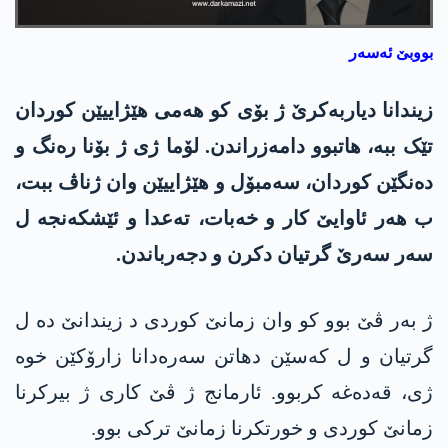
بووبێ ئەسەر
زیندانا دیاربەکرێ ژ بۆی کو ھەمی ھێژاییێن کوردان
تێک ببە، ھاتبوو دامەزراندن. لۆما ژی ژ بۆنا رەنگ و
دەنگێن کوردان، سەمبۆل و ھێژاییێن وان ژناڤ ببت،
ب ھەر ئاوایێ کار و خەبات، تەعدا و ئێشکەنجە ل
سەر سەرێ گرتیان دکرن و دجەرباندن.
ژ بەر ڤێ بوو کو وان زمانێ کوردی د زیندانێ دە ل
گرتیان و ل کەسێن دھاتن سەرەدانا زارۆکێن خوە
ژی، قەدەغە کربوو. ئارمانج ژ ڤێ کاری ژ بیرکرنا
زمانێ کوردی و خورتکرنا زمانێ ترکی بوو.