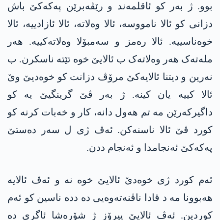
بوو. ژ بەر کو ئاقلمەند و رێڤەبرێن پەکەکێ باش
دزانی کو ئالا نامووسە، ئالا وەلاتە، ئالا ئازادییە، ئالا
خوەناسییە. ئالا رەمز و سەمبۆلا وەلاتەکییە. ھەر
ملەتەک ھەر وەلاتەک ب ئالایێ خوە تێتە ناسکرن. ب
نەرین و دیتنا ئالایەکێ مرۆڤ دزانت کو خوەدیێ وێ
ئالا کییە یان کینە. ژ بەر ڤێ گرینگیێ یە کو
داگیرکەرێن مە تم ھەول دانە، کار و خەبات کرنە کو
کورد ڤێ ئالا ناسنەکن. ئەڤ ژی ل سەر دەستێ
پەکەکێ ئەنجامدا و ئەنجام ددن.
ئەم کورد ژی خوەدێ ئالایێ خوە نە و ئەڤ ئالایە
ھەبوونا مە د قادا ناڤنەتەوەیی دە ددە ناسین کو ئەم
کوردین. ئەڤ ئالایێ پیرۆز ژ شۆرەشا ئاگری دە