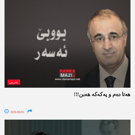
نەرین
ھەتا دەم و پەکەکە ھەبن!!!
2026-08-05