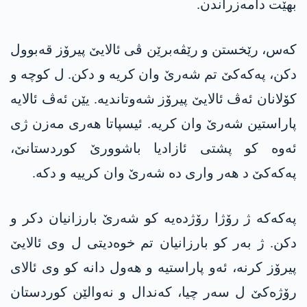
بهێت دامەزراندن.
کەس، رێخستن و رێڤەبرێن ڤی ئالایێ پیرۆز قەبوول
دکن، پەکەکێ تم شەرێ وان کریە و دکن. ل کوچە و
کۆلانان ئەڤ ئالایێ پیرۆز شەوتاندیە. یێن ئەڤ ئالایە
پاراستین شەرێ وان کریە. ئیسپاتا ھەری مەزن ژی
ئەوە کو پشتی ئازادیا باشوورێ کوردستانێ،
پەکەکێ د ھەر واری دە شەرێ وان کرییە و دکە.
پەکەکە ژ رۆژا رۆژدەیە کو شەرێ بارزانیان دکر و
دکن. ژ بەر کو بارزانیان تم خوەدیتی ل وی ئالایێ
پیرۆز کرنە، ئەو پاراستیە و ھەول دانە کو وی ئالای
رۆژەکێ ل سەر چیا، کەندال و نەوالێن کوردستان