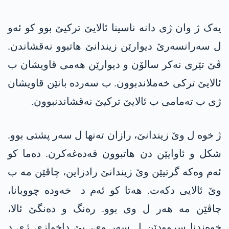
یەک ژ وان ژی دانە ناسینا ئالایێ ترکیێ بوو کو ئەو
ل سەرانسەرێ دیوارێن زیندانێ ھاتبوو نەقشاندن.
ڤێ تێری نەکر سالۆن و دیوارێن ھەمی قاویشان ب
ئالایێ ترکی خەملاندبوون. ب سەردە بانێن قاویشان
ژی ب تەمامی ب ئالایێ ترکیێ نەقشاندنبوون.
ژ خوە ل وێ زیندانێ، رازان تەنھا ل سەر پشتی بوو.
شکل و ئاوایێن دن ھاتبوون قەدەغەکرن. دەما کو
ئەم وەکە گرتیێن وێ زیندانێ رادزاین، چاڤێن مە ب
وێ ئالایی دکەت. ھەتا کو ئەم د خەودە چووبانا،
چاڤێن مە ھەر ل وی بوو. رەنگ و دەنگێ ئالا،
خوەندنا سروودێن ل سەر وی، بێ داخوازی ژی د