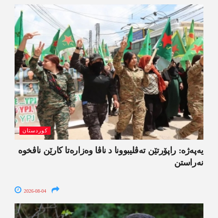
کوردستان
یەپەژە: راپۆرتێن تەڤلیبوونا د ناڤا وەزارەتا کارێن ناڤخوە
نەراستن
2026-08-04