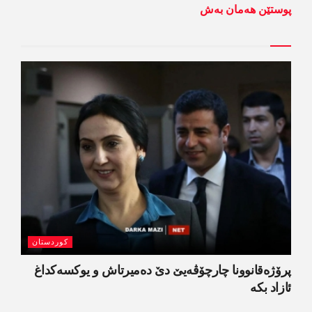
پوستێن ھەمان بەش
کوردستان
پرۆژەقانوونا چارچۆڤەیێ دێ دەمیرتاش و یوکسەکداغ
ئازاد بکە