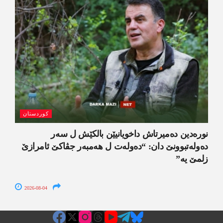
کوردستان
نورەدین دەمیرتاش داخویانیێن بالکێش ل سەر
دەولەتبوونێ دان: “دەولەت ل ھەمبەر جڤاکێ ئامرازێ
زلمێ یە”
2026-08-04