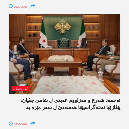
2026-08-06
کوردستان
ئەحمەد شەرع و مەزلووم عەبدی ل شامێ جڤیان:
پێڤاژۆیا ئەنتەگراسیۆنا ھەسەدێ ل سەر مێزە یە
2026-08-04