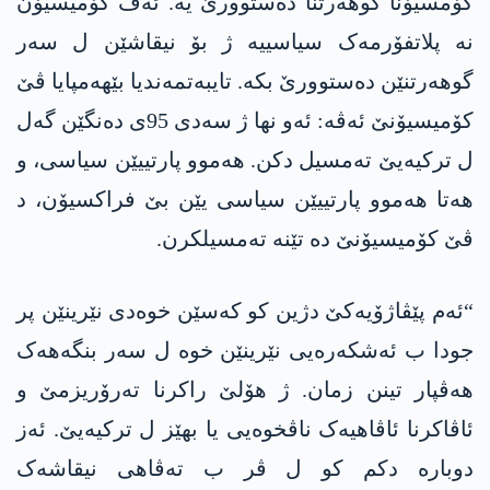
کۆمسیۆنا گوھەرتنا دەستوورێ یە. ئەڤ کۆمیسیۆن
نە پلاتفۆرمەک سیاسییە ژ بۆ نیقاشێن ل سەر
گوھەرتنێن دەستوورێ بکە. تایبەتمەندیا بێھەمپایا ڤێ
کۆمیسیۆنێ ئەڤە: ئەو نھا ژ سەدی 95ی دەنگێن گەل
ل ترکیەیێ تەمسیل دکن. ھەموو پارتییێن سیاسی، و
ھەتا ھەموو پارتییێن سیاسی یێن بێ فراکسیۆن، د
ڤێ کۆمیسیۆنێ دە تێنە تەمسیلکرن.
“ئەم پێڤاژۆیەکێ دژین کو کەسێن خوەدی نێرینێن پر
جودا ب ئەشکەرەیی نێرینێن خوە ل سەر بنگەھەک
ھەڤپار تینن زمان. ژ ھۆلێ راکرنا تەرۆریزمێ و
ئاڤاکرنا ئاڤاھیەک ناڤخوەیی یا بھێز ل ترکیەیێ. ئەز
دوبارە دکم کو ل ڤر ب تەڤاھی نیقاشەک