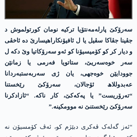
سەرۆکێ پارلەمەنتۆیا ترکیە نومان کورتولموش د
جڤینا جڤاکا سڤیل یا ل ئافیۆنکاراھیسارێ دە ئاخڤی
و دیار کر کو کۆمیسیۆنا کو ئەو سەرۆکاتیا وێ دکە ل
سەر خوەسەریێ، ستاتویا فەرمی یا زمانێن
جوودایێن خوەجھی، یان ژی سەربەستبەردانا
عەبدوللاھ ئۆجالان، سەرۆکێ رێخستنا
“تەرۆریست” یا پەکەکێ، کار ناکە. “ئازادکرنا
سەرۆکێ رێخستنێ نە موومکینە.”
“ئەز گەلەک ڤەکری دبێژم کو، ئەڤ کۆمسیۆن نە