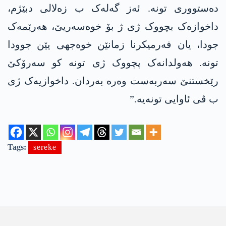
دەستووری تونە. ئەز گەلەک ب زەلالی دبێژم،
داخوازەک بچووک ژی ژ بۆ خوەسەریێ، ھەرێمەک
جودا، یان فەرمیکرنا زمانێن خوەجھی یێن جوودا
تونە. ھەولدانەک پچووک ژی تونە کو سەرۆکێ
رێخستنێ سەربەست وەرە بەردان. داخوازیەک ژی
ب ڤی ئاوایی تونەیە.”
Tags:
sereke