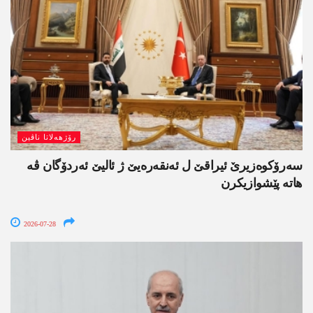
رۆژھەلاتا ناڤین
سەرۆکوەزیرێ ئیراقێ ل ئەنقەرەیێ ژ ئالیێ ئەردۆگان ڤە
ھاتە پێشوازیکرن
2026-07-28