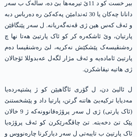
بیر خست کو د 11ێ تیرمەھا بێ دە، سالەک ب سەر
دانانا چەکان یا 30 ئەندامێن پەکەکێ رە دەرباس دبە
و ئەڤ کەس ھین ژی ڤەنەگەریانە. ل سەر پێنگاڤێن
پارتیان، وێ ئاشکەرە کر کو ئاک پارتیێ ھەتا نھا چ
رەشنڤیسەک پێشکێش نەکریە، لێ رەشنڤیسا دەم
پارتیێ ئامادەیە و ئەڤ مژار لگەل عەبدوللا ئۆجالان
ژی ھاتیە نیقاشکرن.
ل ئالیێ دن، ل گۆری ئاگاھیێن کو ژ پشتپەردەیا
مەدیایا ترکیەیێ ھاتنە گرتن، پارتیا داد و پێشخستنێ
(ئاک پارتی) ژی ل سەر پرۆژەقانوونەکە ژ 9 خالان
پێک تێ دخەبتە. تێ چاڤگەرێکرن کو ئەڤ پرۆژەیا
ئاک پارتیێ ب تایبەتی ل سەر دیارکرنا چارەنووس و