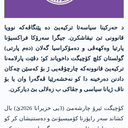
د حەرکینا سیاسەتا ترکیەیێ دە پێنگاڤەکە نوویا
قانوونی تێ نیقاشکرن. جیگرا سەرۆکا فراکسیۆنا
پارتیا وەکھەڤی و دەمۆکراسیا گەلان (دەم پارتی)
گولستان کلچ کۆچیگت داخویاند کو؛ دڤێت پارلامەنا
ترکیەیێ قانوونەکە چارچۆڤەیی ژ بۆ کەسێن چەکان
دادنن دەرخینە دا کو نەخشەرێیا ڤەگەرا وان یا بۆ
ناڤ ژیانا سیاسی و جڤاکی ب زەلالی بێ دیارکرن.
کۆچیگت ئیرۆ چارشەمێ (3یی خزیرانا 2026ێ) بال
کشاند سەر راپۆرتا کۆمیسیۆنێ و دەستنیشان کر کو