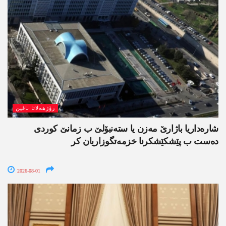
رۆژھەلاتا ناڤین
شارەداریا باژارێ مەزن یا ستەنبۆلێ ب زمانێ کوردی
دەست ب پێشکێشکرنا خزمەتگوزاریان کر
2026-08-01