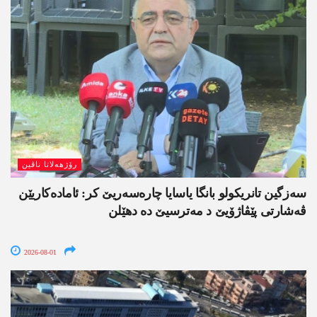
رۆژھەلاتا ناڤین
سەزگین تانریکولو بانگا یاسایا چارەسەریێ کر: ئامادەکاریێن
ڤەشارتی پێڤاژۆیێ د مەترسیێ دە دھێلن
2026-08-01