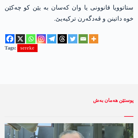
ستاتوویا قانوونی یا وان کەسان بە یێن کو چەکێن
خوە داتینن و ڤەدگەرن ترکیەیێ.
Tags:
sereke
پوستێن ھەمان بەش