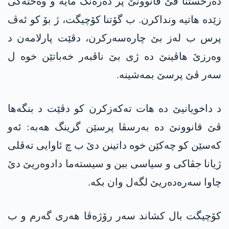
دەرخستنا ڤێ قانوونێ پر دەرەنگ مایە و وەختەکی
زێدە ھاتیە ونداکرن. ب گۆتنا کۆچیگت، ژ بۆ کو ئەڤ
پرس ب لەز بێ چارەسەرکرن، دڤێت پارلامەن د
وەرزێ ھاڤینێ دە ژی بێ ناڤبەر خەباتێن خوە ل
سەر ڤێ پرسێ بمەشینە.
د داخویانیێ دە ھات تەکەزکرن کو دڤێت د بنگەھا
ڤێ قانوونێ دە بەرسڤا پرسێن گرینگ ھەبە: ئەو
کەسێن کو چەکێن خوە داتینن دێ ب چ ئاوایی تەڤلی
ژیانا جڤاکی و سیاسی ببن و سیستەما دادوەریێ دێ
چاوا سەرەدەریێ لگەل وان بکە.
کۆچیگت بال کشاند سەر رۆژەڤا ھەری گەرم و ب