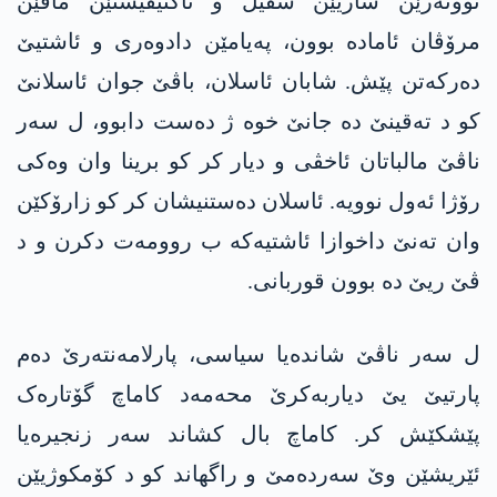
نوونەرێن سازیێن سڤیل و ئاکتیڤیستێن مافێن
مرۆڤان ئامادە بوون، پەیامێن دادوەری و ئاشتیێ
دەرکەتن پێش. شابان ئاسلان، باڤێ جوان ئاسلانێ
کو د تەقینێ دە جانێ خوە ژ دەست دابوو، ل سەر
ناڤێ مالباتان ئاخڤی و دیار کر کو برینا وان وەکی
رۆژا ئەول نوویە. ئاسلان دەستنیشان کر کو زارۆکێن
وان تەنێ داخوازا ئاشتیەکە ب روومەت دکرن و د
ڤێ ریێ دە بوون قوربانی.
ل سەر ناڤێ شاندەیا سیاسی، پارلامەنتەرێ دەم
پارتیێ یێ دیاربەکرێ محەمەد کاماچ گۆتارەک
پێشکێش کر. کاماچ بال کشاند سەر زنجيرەیا
ئێریشێن وێ سەردەمێ و راگھاند کو د کۆمکوژیێن