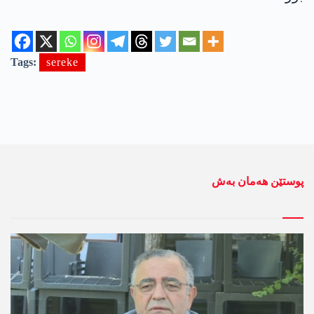
Tags:
sereke
پوستێن ھەمان بەش