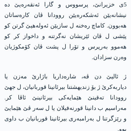
5ی خزیرانێ، پرسووس و گارا ئەنقەرەیێ دە
نیشانەیێن ئەشکەرەیێن روودانا ڤان کارەساتان
ھەبوون. کاماچ رەخنە ل سازیێن ئەولەھیێ گرتن کو
پێشی ل ڤان ئێریشان نەگرتنە و داخواز کر کو
ھەموو بەرپرس و تۆرا ل پشت ڤان کۆمکوژیان
وەرن سزادان.
ژ ئالیێ دن ڤە، شارەداریا باژارێ مەزن یا
دیاربەکرێ ژ بۆ زندیھشتنا بیرئانینا قوربانیان، ل جھێ
روودانا تەقینێ هێمایەکی بیرئانینێ ئاڤا کر.
مەراسیم ب دانینا قورنەفیلان یا ل سەر ڤێ هێمایێ
و رێزگرتنا ل بەرامبەری بیرئانینا قوربانیان ب داوی
بوو.