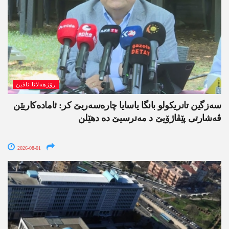
رۆژھەلاتا ناڤین
سەزگین تانریکولو بانگا یاسایا چارەسەریێ کر: ئامادەکاریێن
ڤەشارتی پێڤاژۆیێ د مەترسیێ دە دھێلن
2026-08-01