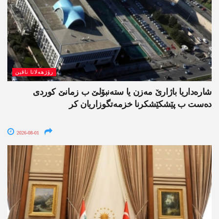
رۆژھەلاتا ناڤین
شارەداریا باژارێ مەزن یا ستەنبۆلێ ب زمانێ کوردی
دەست ب پێشکێشکرنا خزمەتگوزاریان کر
2026-08-01