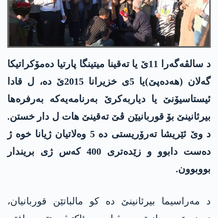
د سالڤەگەرا 11ێ یا تەقینا میتینگا پارتیا دەمۆکراتیکا
گەلان (ھەدەپێ)یا 5ی خزیرانا 2015ێ دە، ل قادا
ئیستاسیۆنێ یا دیاربەکرێ بەرنامەیەکە بەرفرەھا
بیرئانینێ بۆ قوربانیێن ڤێ تەقینێ ھات ل دار خستن.
د وێ ئێریشا تەرۆریستی دە 5 وەلاتیان ژیانا خوە ژ
دەست دابوو و زێدەتری 400 کەس ژی بریندار
بووبوون.
د مەراسیما بیرئانینێ دە کو مالباتێن قوربانیان،