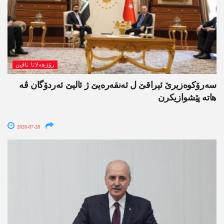
رۆژھەلاتا ناڤین
سەرۆکوەزیرێ ئیراقێ ل ئەنقەرەیێ ژ ئالیێ ئەردۆگان ڤە
ھاتە پێشوازیکرن
2026-07-28