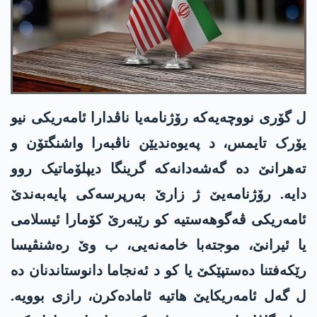
ل گۆری نووچەیەکە رۆژنامەیا ناڤدارا ئامەریکی نیو
یۆرک تایمس، د پەیوەندیێن ناڤبەرا واشنگتۆن و
تەھرانێ دە گەشەدانەکە گرینگا دیپلۆماتیک روو
دایە. رۆژنامەیێ ژ زارێ بەرپرسەکی پایەبەندێ
ئامەریکی ڤەگوھەستیە کو رێبەرێ کۆمارا ئیسلامی
یا ئیرانێ، موجتەبا خامەنەیی، ب وێ رەشنڤیسا
رێکەفتنا دەستپێکێ یا کو د ئەنجاما دانوستاندنان دە
ل گەل ئامەریکایێ ھاتیە ئامادەکرن، رازی بوویە.