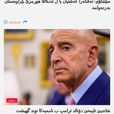
سێنتکۆم: تەڤگەرا کەشتیان یا ل تەنگاڤا ھورمزێ بێراوەستان
بەردەوامە
2026-06-20
جیھان
شاندیێ تایبەتێ دۆنالد ترامپ ب نامەیەکا توند گھیشت