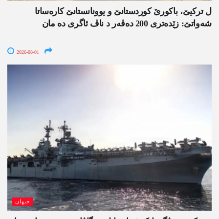
ل ترکیێ، باکورێ کوردستانێ و یوونانستانێ کارەساتا
شەواتێ: زێدەتری 200 دەڤەر د ناڤ ئاگری دە مان
2026-08-01
جیھان