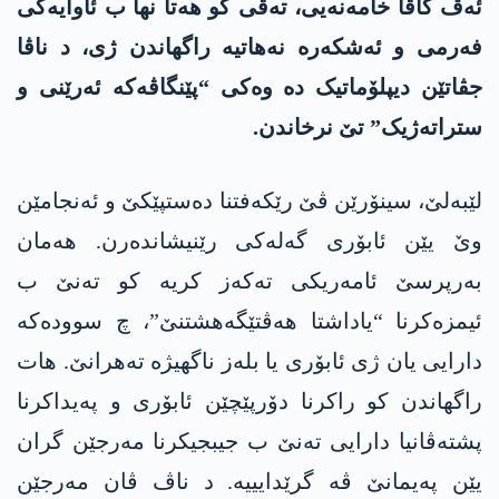
ئەڤ گاڤا خامەنەیی، تەڤی کو ھەتا نھا ب ئاوایەکی
فەرمی و ئەشکەرە نەھاتیە راگھاندن ژی، د ناڤا
جڤاتێن دیپلۆماتیک دە وەکی “پێنگاڤەکە ئەرێنی و
ستراتەژیک” تێ نرخاندن.
لێبەلێ، سینۆرێن ڤێ رێکەفتنا دەستپێکێ و ئەنجامێن
وێ یێن ئابۆری گەلەکی رێنیشاندەرن. ھەمان
بەرپرسێ ئامەریکی تەکەز کریە کو تەنێ ب
ئیمزەکرنا “یاداشتا ھەڤتێگەھشتنێ”، چ سوودەکە
دارایی یان ژی ئابۆری یا بلەز ناگھیژە تەھرانێ. ھات
راگھاندن کو راکرنا دۆرپێچێن ئابۆری و پەیداکرنا
پشتەڤانیا دارایی تەنێ ب جیبجیکرنا مەرجێن گران
یێن پەیمانێ ڤە گرێدایییە. د ناڤ ڤان مەرجێن