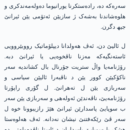
سەرەکە دە، رادەستکرنا یورانیوما دەولەمەندکری و
ھلوەشاندنا بەشەک ژ سازیێن ئەتۆمی یێن ئیرانێ
جیھ دگرن.
ل ئالیێ دن، ئەڤ ھەولدانا دیپلۆماتیک رووبێروویی
ئاستەنگیەکە مەزنا ناڤخوەیی یا ئیرانێ دبە.
رۆژنامەیا واڵ ستریت جۆرنال بال کشاندیە سەر
ناکۆکیێن کوور یێن د ناڤبەرا ئالیێن سیاسی و
سەربازی یێن ل تەھرانێ. ل گۆری راپۆرتا
رۆژنامەیێ، ناڤەندێن ئەولەھی و سەربازی یێن سەر
ب سوپایێ پاسدارێن ئیرانێ ھێژ رازیبوونا خوە ل
سەر ڤێ رێکەفتنێ نیشان نەدانە. ئەڤ ھەلوەستا
ھشک یا سوپایێ پاسداران د ئاستا ناڤدەولەتی دە