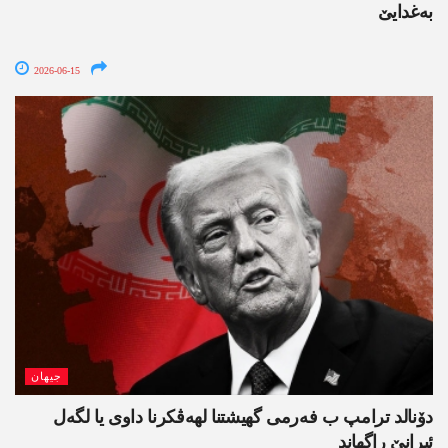
بەغدایێ
2026-06-15
جیھان
دۆنالد ترامپ ب فەرمی گھیشتنا لھەڤکرنا داوی یا لگەل
ئیرانێ راگھاند