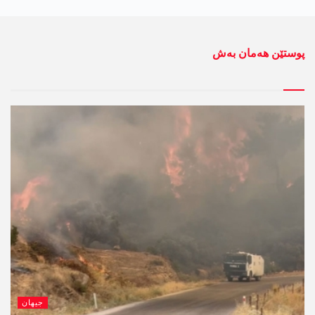
پوستێن ھەمان بەش
جیھان