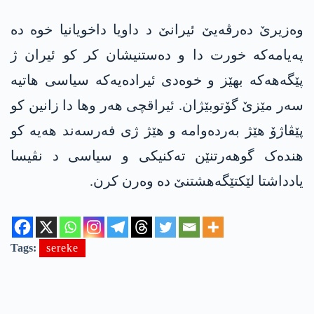
وەزیرێ دەرڤەیێ ئیرانێ د داویا داخویانیا خوە دە
پەیامەکە خورت دا و دەستنیشان کر کو ئیران ژ
پێگەھەکە بھێز و خوەدی ئیرادەیەکە سیاسی ھاتیە
سەر مێزێ گۆتوبێژان. ئیراقچی ھەر وھا دا زانین کو
پێڤاژۆ هێژ بەردەوامە و هێژ ژی فەرسەند ھەیە کو
ھندەک گوھەرتنێن تەکنیکی و سیاسی د نڤیسا
یادداشتا لێکتێگەھشتنێ دە وەرن کرن.
Tags:
sereke