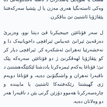
وەکی ئاستەنگیا ھەری مەزن یا ل پێشیا سەرکەفتنا
پێڤاژۆیا ئاشتیێ تێ بناڤکرن.
ل سەر قۆناغێن جیبجیکرنا ڤێ دیتنا نوو، وەزیرێ
دەرڤەیێ ئیرانێ عەبباس ئیراقچی داخویانیەک دا و
نەخشەرێیا تەھرانێ ئەشکەرە کر. ئیراقچی دیار کر
کو پێڤاژۆیا لھەڤکرنێ ژ دو قۆناغێن سەرەکە پێک
تێ؛ قۆناغا یەکەم ئیمزەکرنا یاددشتا لێکتێگەھشتنێ د
ناڤبەرا تەھران و واشنگتۆنێ دەیە، و قۆناغا دویەم
ژی گھیشتنا رێکەفتنەکا ئاشتیێ یا ماییندە و
چارەسەرکرنا ھەموو دۆزێن گرتی یێن د ناڤبەرا ھەر
دو وەلاتان دەیە.