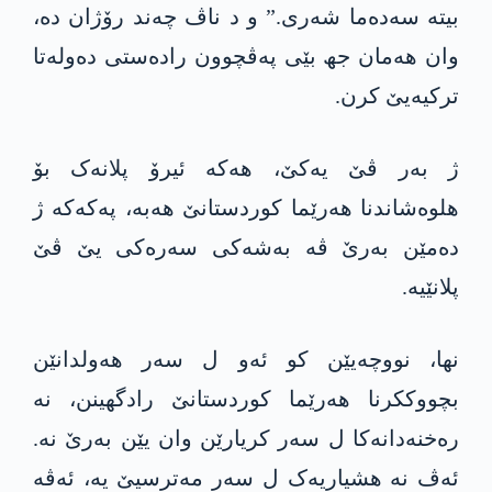
بیتە سەدەما شەری.” و د ناڤ چەند رۆژان دە،
وان ھەمان جھ بێی پەڤچوون رادەستی دەولەتا
ترکیەیێ کرن.
ژ بەر ڤێ یەکێ، ھەکە ئیرۆ پلانەک بۆ
ھلوەشاندنا ھەرێما کوردستانێ ھەبە، پەکەکە ژ
دەمێن بەرێ ڤە بەشەکی سەرەکی یێ ڤێ
پلانێیە.
نھا، نووچەیێن کو ئەو ل سەر ھەولدانێن
بچووککرنا ھەرێما کوردستانێ رادگھینن، نە
رەخنەدانەکا ل سەر کریارێن وان یێن بەرێ نە.
ئەڤ نە ھشیاریەک ل سەر مەترسیێ یە، ئەڤە