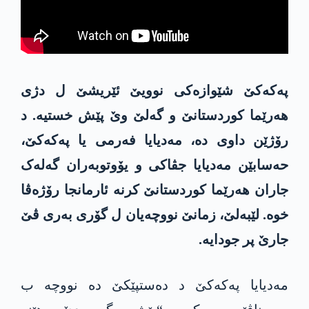
پەکەکێ شێوازەکی نوویێ ئێریشێ ل دژی
ھەرێما کوردستانێ و گەلێ وێ پێش خستیە. د
رۆژێن داوی دە، مەدیایا فەرمی یا پەکەکێ،
حەسابێن مەدیایا جڤاکی و یۆوتوبەران گەلەک
جاران ھەرێما کوردستانێ کرنە ئارمانجا رۆژەڤا
خوە. لێبەلێ، زمانێ نووچەیان ل گۆری بەری ڤێ
جارێ پر جودایە.
مەدیایا پەکەکێ د دەستپێکێ دە نووچە ب