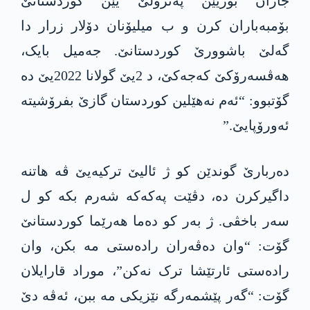
جاران بۆریێن پەترۆلێ یێن کوردستانێ
بۆمبەباران کرن و ب میلیۆنان دۆلار زرار دا
گەلێ باشوورێ کوردستانێ. جەمیل بایک،
ھەڤسەرۆکێ کەجەکێ، د 2یێ گولانا 2022یێ دە
گۆتبوو: “ئەم نەھێلین کوردستان گازێ بفرۆشیتە
ئەورۆپایێ.”
دەربارێ گوندێن کو ژ ئالیێ ترکیەیێ ڤە ھاتنە
داگیرکرن دە، دڤێت پەکەکە شەرم بکە کو ل
سەر باخڤی. ژ بەر کو دەما ھەرێما کوردستانێ
گۆت: “وان دەڤەران رادەستی مە بکن، وان
رادەستی ئارتێشا ترک نەکن”، موراد قارایلان
گۆت: “گەر پێشمەرگە نێزیکی مە ببن، ئەڤە دێ