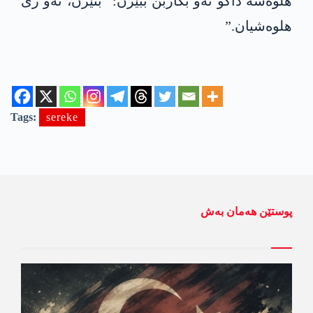
ھلوەشە داکو ئەو بکاربن ببێژن: “بنێرن، ئەو ژی
ھلوەشیان.”
Tags:
sereke
پوستێن ھەمان بەش