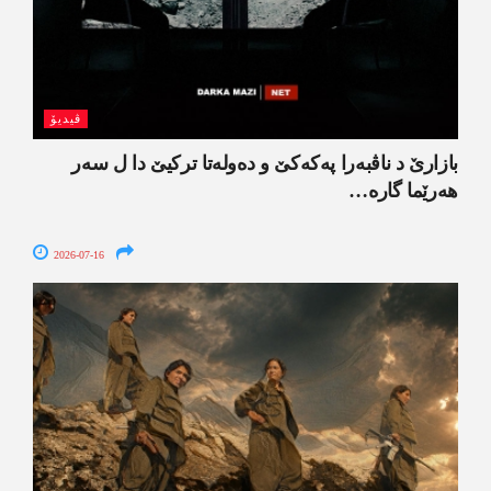
ڤیدیۆ
بازارێ د ناڤبەرا پەکەکێ و دەولەتا ترکیێ دا ل سەر
ھەرێما گارە…
2026-07-16