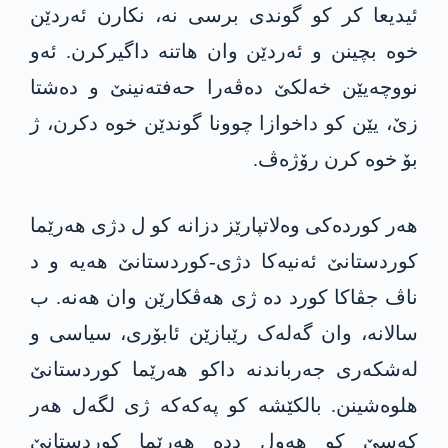
ئیدیعا کر کو گوندی برسی نە، نکارن ئەردێن
خوە بچینن و ئەردێن وان ھاتنە داگیرکرن. ئەو
نووچەیێن خەلکێ دەڤەرا حەفتەنینێ و دەشتا
زێ، یێن کو داخوازا چوونا گوندێن خوە دکرن، ژ
بۆ خوە کرن رۆژەڤ.
ھەر کوردەکی وەلاتپارێز دزانە کو ل دژی ھەرێما
کوردستانێ ئەنیەکا دژی-کوردستانێ ھەیە و د
ناڤ جڤاکا کورد دە ژی ھەڤکارێن وان ھەنە. ب
سالانە، وان گەلەک رێبازێن ئابۆری، سیاسی و
لەشکەری جەرباندنە داکو ھەرێما کوردستانێ
ھلوەشینن. بالکێشە کو پەکەکە ژی لگەل ھەر
کەسێ کو ھەول ددە ھەرێما کوردستانێ