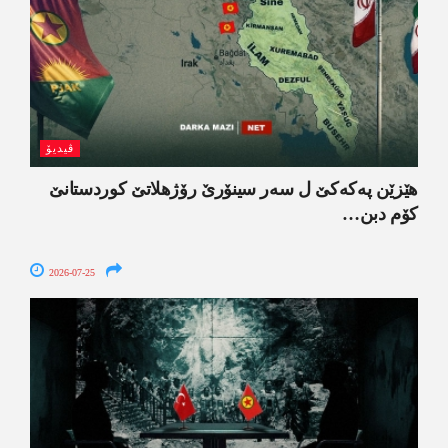
ڤیدیۆ
ھێزێن پەکەکێ ل سەر سینۆرێ رۆژھلاتێ کوردستانێ
کۆم دبن…
2026-07-25