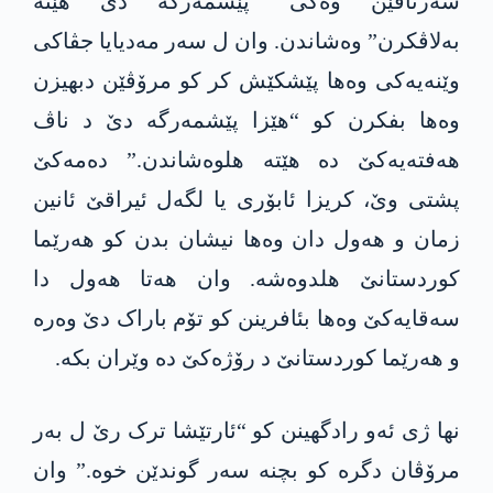
سەرناڤێن وەکی “پێشمەرگە دێ هێنە
بەلاڤکرن” وەشاندن. وان ل سەر مەدیایا جڤاکی
وێنەیەکی وەھا پێشکێش کر کو مرۆڤێن دبھیزن
وەھا بفکرن کو “هێزا پێشمەرگە دێ د ناڤ
ھەفتەیەکێ دە هێتە ھلوەشاندن.” دەمەکێ
پشتی وێ، کریزا ئابۆری یا لگەل ئیراقێ ئانین
زمان و ھەول دان وەھا نیشان بدن کو ھەرێما
کوردستانێ ھلدوەشە. وان ھەتا ھەول دا
سەقایەکێ وەھا بئافرینن کو تۆم باراک دێ وەرە
و ھەرێما کوردستانێ د رۆژەکێ دە وێران بکە.
نھا ژی ئەو رادگھینن کو “ئارتێشا ترک رێ ل بەر
مرۆڤان دگرە کو بچنە سەر گوندێن خوە.” وان