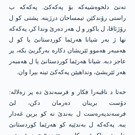
تەنێ دلخوەشیەکە بۆ پەکەکێ. پەکەکە ب
راستی رۆندکێن تیمساحان درژینە. پشتی کو ل
رۆژئاڤا، ل باکور و ل ھەر دەرێ وندا کر، پەکەکە
نھا ژ بەر شیانا ھەرێما کوردستانێ یا کو ل
ھەمبەر ھەموو ئێریشان دکارە بەرگریێ بکە، پر
عاجز دبە. شیانا ھەرێما کوردستانێ یا ل ھەمبەر
ھەر ئێریشێ، ونداھیێن پەکەکێ تینە بیرا وان.
خەتا د ناڤبەرا فکار و فرسەندێ دە پر زەلالە:
دۆست برینان دەرمان دکن، لێ
فرسەندپەرەست ل بەندێ نە کو برین غەدار
ببە. پەکەکە ل بەندێیە کو ھەرێما کوردستانێ