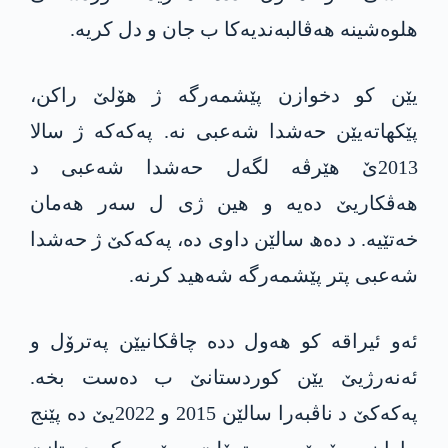
ھلوەشینە ھەڤالبەندیەکا ب جان و دل کریە.
یێن کو دخوازن پێشمەرگە ژ ھۆلێ راکن،
پێکھاتەیێن حەشدا شەعبی نە. پەکەکە ژ سالا
2013ێ هێرڤە لگەل حەشدا شەعبی د
ھەڤکاریێ دەیە و ھین ژی ل سەر ھەمان
خەتێیە. د دەھ سالێن داوی دە، پەکەکێ ژ حەشدا
شەعبی پتر پێشمەرگە شەھید کرنە.
ئەو ئیراقە کو ھەول ددە چاڤکانیێن پەترۆل و
ئەنەرژیێ یێن کوردستانێ ب دەست بخە.
پەکەکێ د ناڤبەرا سالێن 2015 و 2022یێ دە پێنج