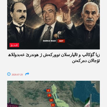
ڤیدیۆ
زیا گۆکالپ و ئالپارسلان توورکەش ژ ھوندرێ عەبدوللاھ
ئۆجالان دەرکەتن
2026-07-29