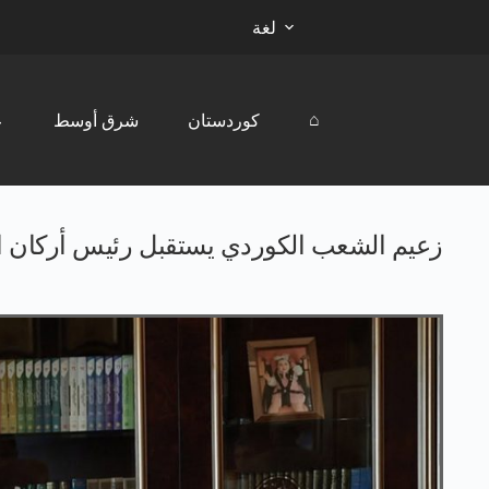
لغة
⌂
كوردستان
شرق أوسط
ع
زعيم الشعب الكوردي يستقبل رئيس أركان ا