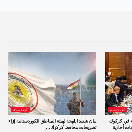
كوردستان
كوردستان
ية في كركوك
بيان شديد اللهجة لهيئة المناطق الكوردستانية إزاء
قات أحادية
تصريحات محافظ كركوك…