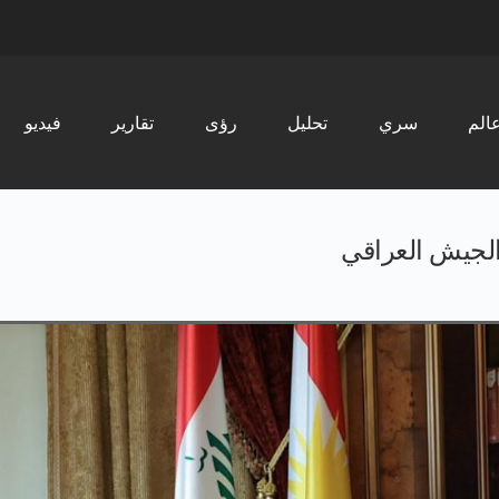
الم
سري
تحليل
رؤى
تقارير
فیدیو
لجيش العراقي