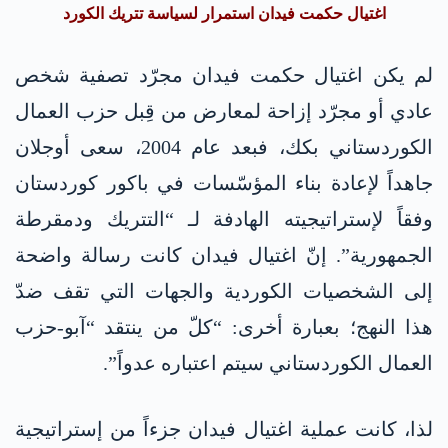
اغتيال حكمت فيدان استمرار لسياسة تتريك الكورد
لم يكن اغتيال حكمت فيدان مجرّد تصفية شخص
عادي أو مجرّد إزاحة لمعارض من قِبل حزب العمال
الكوردستاني بكك، فبعد عام 2004، سعى أوجلان
جاهداً لإعادة بناء المؤسّسات في باكور كوردستان
وفقاً لإستراتيجيته الهادفة لـ “التتريك ودمقرطة
الجمهورية”. إنّ اغتيال فيدان كانت رسالة واضحة
إلى الشخصيات الكوردية والجهات التي تقف ضدّ
هذا النهج؛ بعبارة أخرى: “كلّ من ينتقد “آبو-حزب
العمال الكوردستاني سيتم اعتباره عدواً”.
لذا، كانت عملية اغتيال فيدان جزءاً من إستراتيجية