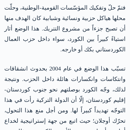
فتمّ حلّ وتفكيك المؤسّسات القومية-الوطنية، وحلّت
محلها هياكل حزبية ونسائية وشبابية كان الهدف منها
أن تصبح جزءاً من مشروع التتريك. هذا الوضع أثار
استياءً كبيراً بين الكورد، سواء داخل حزب العمال
الكوردستاني بكك أو خارجه.
تسبّب هذا الوضع في عام 2004 بحدوث انشقاقات
وانتكاسات وانكسارات هائلة داخل الحزب. ونتيجة
لذلك، وجّه الكورد بوصلتهم نحو جنوب كوردستان-
إقليم كوردستان، إلّا أن الدولة التركية رأت في هذا
التوجّه تهديداً كبيراً لها. ومن أجل منع هذا التحول،
تحرّك أوجلان؛ حيث اتبع من جهة إستراتيجية لخداع