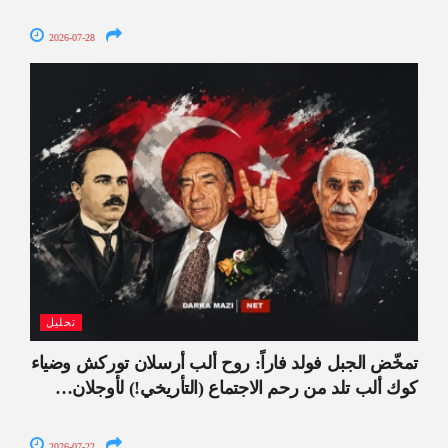
2026-07-28
تحليل
تمخّض الجبل فولد فاراً: روح ألب أرسلان توركش وضياء
كوك ألب تلد من رحم الاجتماع (التأريخي!) لأوجلان…
2026-07-22