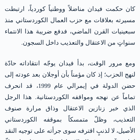
كان حكمت فيدان مناضلاً ووطنياً كوردياً، ارتبطت
مسيرته بعلاقات مع حزب العمال الكوردستاني منذ
سبعينيات القرن الماضي، فدفع ضريبة هذا الانتماء
سنواتٍ من الاعتقال والتعذيب داخل السجون.
ومع مرور الوقت، بدأ فيدان يوجّه انتقاداته حادّة
لنهج الحزب؛ إذ كان مؤمناً بأن أوجلان بعد عودته إلى
حضن الدولة في إيمرالي عام 1999، قد انحرف
تماماً عن نهجه ومواقفه الكوردستانية. هذا الرجل
الذي خبر زنازين الاعتقال وذاق مرارة صنوف
التعذيب، وظلّ متمسكاً بموقفه الكوردستاني
الأصيل، لا لذنبٍ اقترفه سوى جرأته على توجيه النقد