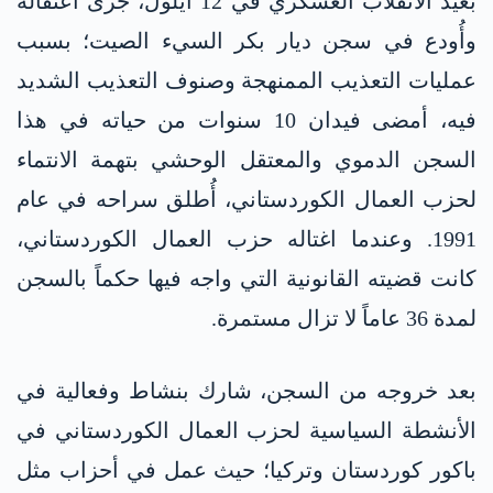
بُعيد الانقلاب العسكري في 12 أيلول، جرى اعتقاله
وأُودع في سجن ديار بكر السيء الصيت؛ بسبب
عمليات التعذيب الممنهجة وصنوف التعذيب الشديد
فيه، أمضى فيدان 10 سنوات من حياته في هذا
السجن الدموي والمعتقل الوحشي بتهمة الانتماء
لحزب العمال الكوردستاني، أُطلق سراحه في عام
1991. وعندما اغتاله حزب العمال الكوردستاني،
كانت قضيته القانونية التي واجه فيها حكماً بالسجن
لمدة 36 عاماً لا تزال مستمرة.
بعد خروجه من السجن، شارك بنشاط وفعالية في
الأنشطة السياسية لحزب العمال الكوردستاني في
باكور كوردستان وتركيا؛ حيث عمل في أحزاب مثل