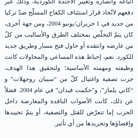
أتباعه وأنصاره وتغيير الأجندة الكوردية، وذلك عبر
دفعهم لاتّخاذ قرار استئناف الكفاح المسلّح ضدّ تركيا
من جديد في 1 حزيران/يونيو 2004، ومن جهة أخرى،
كان يتمّ التخلّص بمختلف الطرق والأساليب من كلّ
من عارضه وانتقده أو حاول فتح مسار وطريق جديد
للكورد. نعم، إحباط هذه المساعي والمحاولات كانت
وظيفته ومهمته الأساسية؛ ولتحقيق هذا الهدف،
جرت تصفية واغتيال كلّ من “سيبان روجهلات” و
“كاني يلماز”، و”حكمت فيدان” في عام 2004. فضلاً
عن ذلك، كانت الأصوات الناقدة والمعارضة داخل
الحزب إما تتعرّض للقتل والتصفية، أو يتمّ تحييدها
وإقصاؤها وتجريدها من أي تأثير.