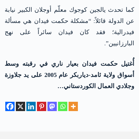
كما تحدث يالجين كوجوك معلّم أوجلان الكبير نيابة
عن الدولة قائلاً: “مشكلة حكمت فيدان هي مسألة
فيدرالية؛ فقد كان فيدان سائراً على نهج
البارزانيين”.
أُغتيل حكمت فيدان بعيار ناري في رقبته وسط
أسواق ولاية ئامد-دياربكر عام 2005 على يد جلاوزة
وجلادي العمال الكوردستاني…