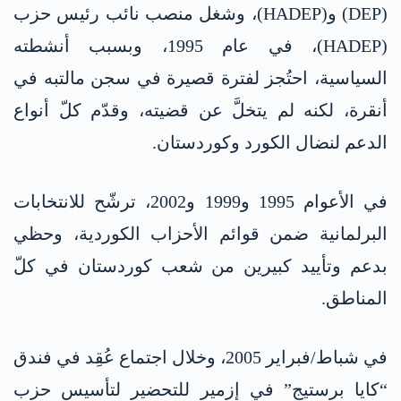
(DEP) و(HADEP)، وشغل منصب نائب رئيس حزب
(HADEP)، في عام 1995، وبسبب أنشطته
السياسية، احتُجز لفترة قصيرة في سجن مالتبه في
أنقرة، لكنه لم يتخلَّ عن قضيته، وقدّم كلّ أنواع
الدعم لنضال الكورد وكوردستان.
في الأعوام 1995 و1999 و2002، ترشّح للانتخابات
البرلمانية ضمن قوائم الأحزاب الكوردية، وحظي
بدعم وتأييد كبيرين من شعب كوردستان في كلّ
المناطق.
في شباط/فبراير 2005، وخلال اجتماع عُقِد في فندق
“كايا برستيج” في إزمير للتحضير لتأسيس حزب