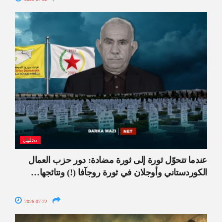
تحليل
عندما تتحوّل ثورة إلى ثورة مضادة: دور حزب العمال
الكوردستاني وأوجلان في ثورة روجآفا (!) ونتائجها…
2026-07-22