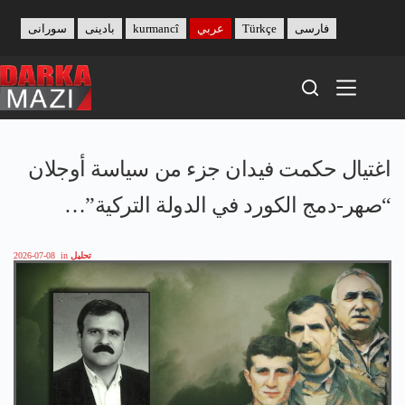
Skip
to
فارسی
Türkçe
عربي
kurmancî
بادینی
سورانی
content
اغتيال حكمت فيدان جزء من سياسة أوجلان
“صهر-دمج الكورد في الدولة التركية”…
تحليل
in
2026-07-08