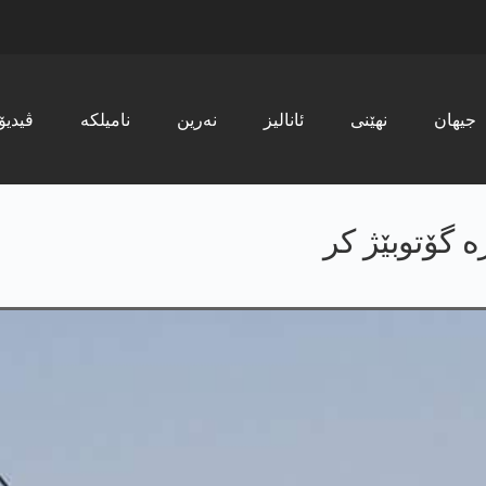
جیھان
نھێنی
ئانالیز
نەرین
نامیلکە
ڤیدیۆ
ه‌ گۆتوبێژ كر