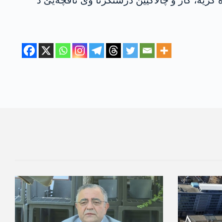
ره‌ كریه‌، كار و چالاكیێن درستكرنا وێ ناڤچه‌یێ د