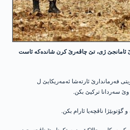
 وێ ئامانجێ ژی، تێ چاڤه‌رێ كرن شانده‌كه‌ ئاست
ویتی فه‌رماندارێ ئارته‌شا ئه‌مه‌ریكایێ ل
وێ سه‌ردانا تركیێ بكن.
 و گۆتوبێژا ناڤچه‌یا ئارام بكن.