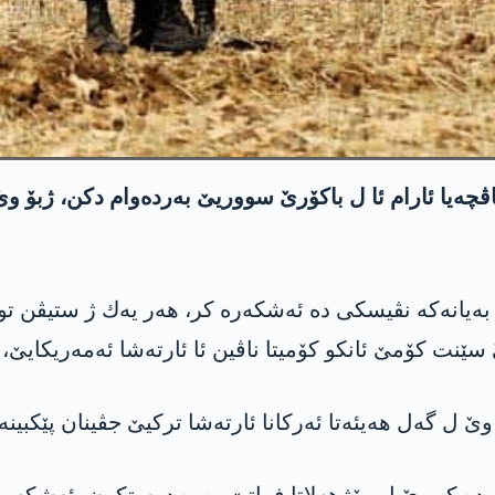
ناڤچه‌یا ئارام ئا ل باكۆرێ سووریێ به‌رده‌وام دكن، ژبۆ
به‌یانه‌كه‌ نڤیسكی ده‌ ئه‌شكه‌ره‌ كر، هه‌ر یه‌ك ژ ستیڤن ت
نت كۆمێ ئانكو كۆمیتا ناڤین ئا ئارته‌شا ئه‌مه‌ریكایێ، 
ێ ل گه‌ل هه‌یئه‌تا ئه‌ركانا ئارته‌شا تركیێ جڤینان پێكبینه‌