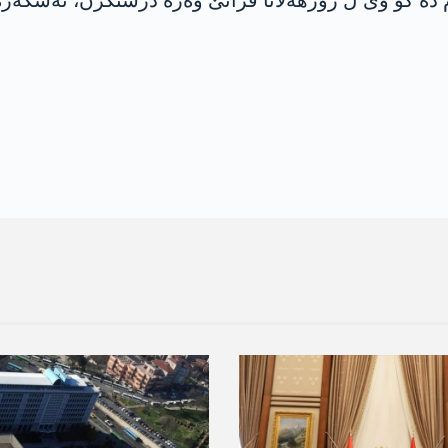
ارام ده‌ كو وێ ل رۆژهه‌لاتا فراتێ وه‌ره‌ درستكرن، ئه‌شكه‌