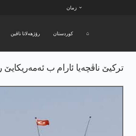
زمان
⌂
کوردستان
رۆژھەلاتا ناڤین
تركیێ ناڤچه‌یا ئارام ب ئه‌مه‌ریكایێ ر