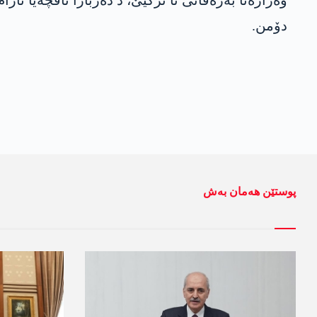
وه‌زاره‌تا به‌ره‌ڤانی ئا تركیێ، د ده‌ربارا ناڤچه‌یا ئ
دۆمن.
پوستێن ھەمان بەش