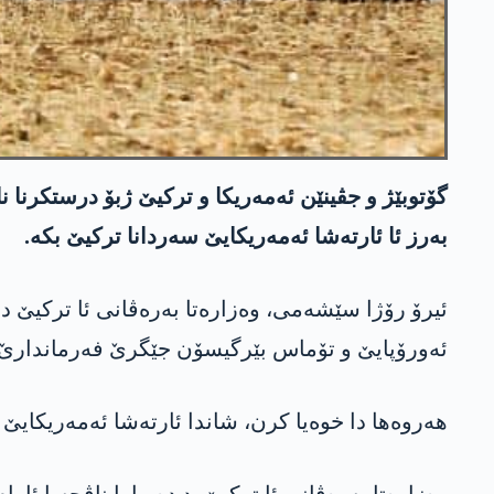
گۆتوبێژ و جڤینێن ئه‌مه‌ریكا و تركیێ ژبۆ درستكرنا 
به‌رز ئا ئارته‌شا ئه‌مه‌ریكایێ سه‌ردانا تركیێ بكه‌.
ئیرۆ رۆژا سێشه‌می، وه‌زاره‌تا به‌ره‌ڤانی ئا تركیێ د 
ئه‌ورۆپایێ و تۆماس بێرگیسۆن جێگرێ فه‌رماندارێ سێ
هه‌روه‌ها دا خوه‌یا كرن، شاندا ئارته‌شا ئه‌مه‌ریكایێ و