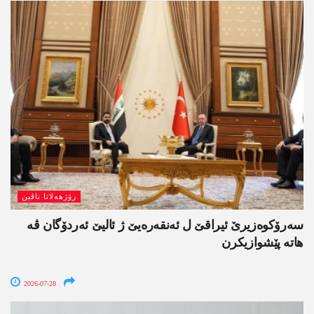
رۆژھەلاتا ناڤین
سەرۆکوەزیرێ ئیراقێ ل ئەنقەرەیێ ژ ئالیێ ئەردۆگان ڤە
ھاتە پێشوازیکرن
2026-07-28