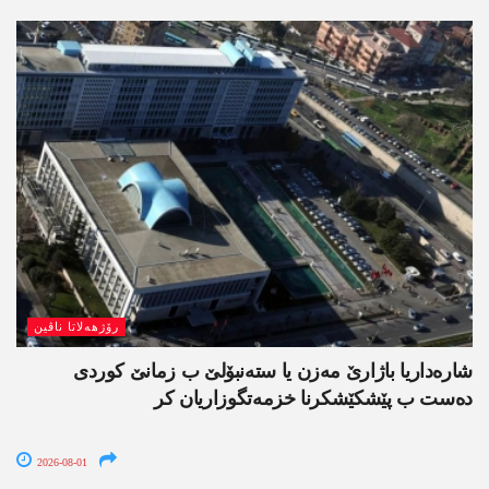
رۆژھەلاتا ناڤین
شارەداریا باژارێ مەزن یا ستەنبۆلێ ب زمانێ کوردی
دەست ب پێشکێشکرنا خزمەتگوزاریان کر
2026-08-01