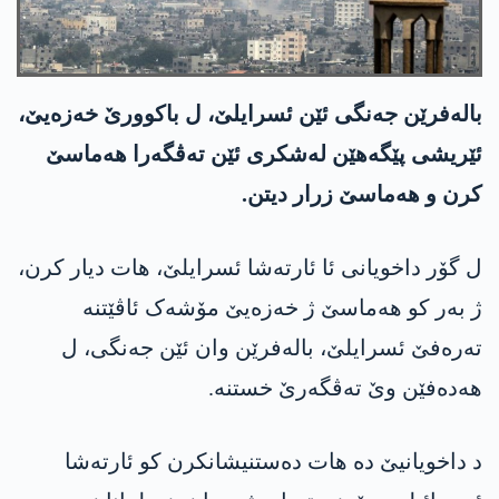
باله‌فرێن جه‌نگی ئێن ئسرایلێ، ل باكوورێ خه‌زه‌یێ،
ئێریشی پێگه‌هێن له‌شكری ئێن ته‌ڤگه‌را هه‌ماسێ
كرن و هه‌ماسێ زرار دیتن.
ل گۆر داخویانی ئا ئارته‌شا ئسرایلێ، ھات دیار کرن،
ژ بەر کو هه‌ماسێ ژ خەزەیێ مۆشەک ئاڤێتنە
تەرەفێ ئسرایلێ، باله‌فرێن وان ئێن جه‌نگی، ل
ھەدەفێن وێ ته‌ڤگه‌رێ خستنە.
د داخویانیێ ده‌ ھات دەستنیشانکرن كو ئارته‌شا