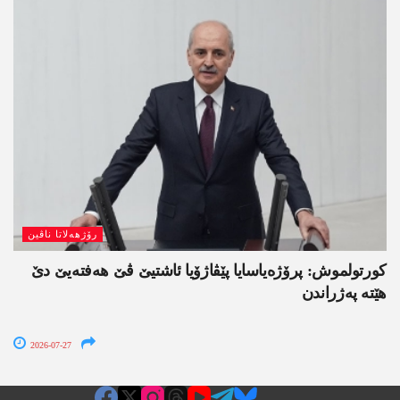
رۆژھەلاتا ناڤین
کورتولموش: پرۆژەیاسایا پێڤاژۆیا ئاشتیێ ڤێ ھەفتەیێ دێ
هێتە پەژراندن
2026-07-27