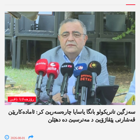
رۆژھەلاتا ناڤین
سەزگین تانریکولو بانگا یاسایا چارەسەریێ کر: ئامادەکاریێن
ڤەشارتی پێڤاژۆیێ د مەترسیێ دە دھێلن
2026-08-01