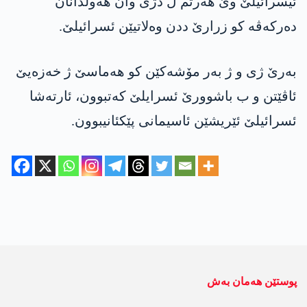
ئیسرائیلێ وێ ھەرتم ل دژی وان ھەولدانان
ده‌ركه‌ڤه‌ کو زرارێ ددن وەلاتیێن ئسرائیلێ.
بەرێ ژی و ژ بەر مۆشەکێن كو هه‌ماسێ ژ خەزەیێ
ئاڤێتن و ب باشوورێ ئسرایلێ كه‌تبوون، ئارته‌شا
ئسرائیلێ ئێریشێن ئاسیمانی پێكئانیبوون.
پوستێن ھەمان بەش