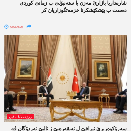
شارەداریا باژارێ مەزن یا ستەنبۆلێ ب زمانێ کوردی
دەست ب پێشکێشکرنا خزمەتگوزاریان کر
2026-08-01
رۆژھەلاتا ناڤین
سەرۆکوەزیرێ ئیراقێ ل ئەنقەرەیێ ژ ئالیێ ئەردۆگان ڤە