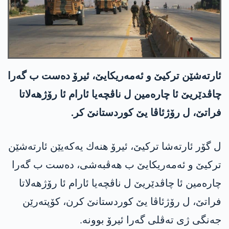
ئارته‌شێن تركیێ و ئه‌مه‌ریكایێ، ئیرۆ ده‌ست ب گه‌را
چاڤدێریێ ئا چاره‌مین ل ناڤچه‌یا ئارام ئا رۆژهه‌لاتا
فراتێ، ل رۆژئاڤا یێ كوردستانێ كر.
ل گۆر ئارته‌شا تركیێ، ئیرۆ هنه‌ك یه‌كه‌یێن ئارته‌شێن
تركیێ و ئه‌مه‌ریكایێ ب هه‌ڤبه‌شی، ده‌ست ب گه‌را
چاره‌مین ئا چاڤدێریێ ل ناڤچه‌یا ئارام ئا رۆژهه‌لاتا
فراتێ، ل رۆژئاڤا یێ كوردستانێ كرن، كۆپته‌رێن
جه‌نگی ژی ته‌ڤلی گه‌را ئیرۆ بوونه‌.