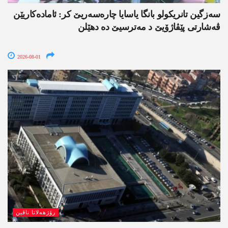
سەزگین تانریکولو بانگا یاسایا چارەسەریێ کر: ئامادەکاریێن
ڤەشارتی پێڤاژۆیێ د مەترسیێ دە دھێلن
2026-08-01
رۆژھەلاتا ناڤین