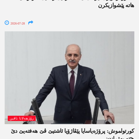
ھاتە پێشوازیکرن
2026-07-28
رۆژھەلاتا ناڤین
کورتولموش: پرۆژەیاسایا پێڤاژۆیا ئاشتیێ ڤێ ھەفتەیێ دێ
هێتە پەژراندن