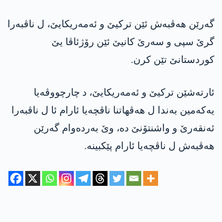
گه‌رێن هه‌ڤبه‌ش ئێن تركیێ و ئه‌مه‌ریكایێ، ل ناڤبه‌را
گرێ سپی و سه‌رێ كانیێ ئێن رۆژئاڤا یێ
كوردستانێ تێن كرن.
ئارته‌شێن تركیێ و ئه‌مه‌ریكایێ، ‌د چارچووڤەیا
یه‌كه‌مین به‌ندا ل هه‌ڤهاتنا ناڤچه‌یا ئارام ئا ل ناڤبه‌را
ئه‌نقه‌رێ و واشنتۆنێ ده‌، وێ به‌رده‌وام گه‌رێن
هه‌ڤبه‌ش ل ناڤچه‌یا ئارام پێكبینه‌.