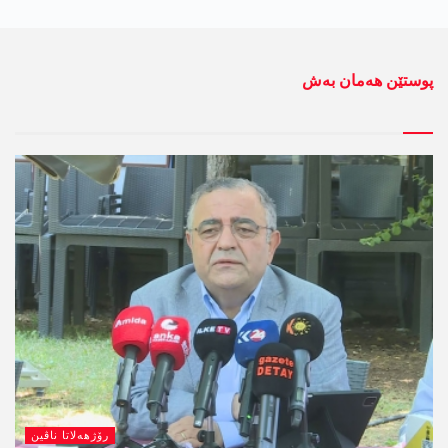
پوستێن ھەمان بەش
رۆژھەلاتا ناڤین