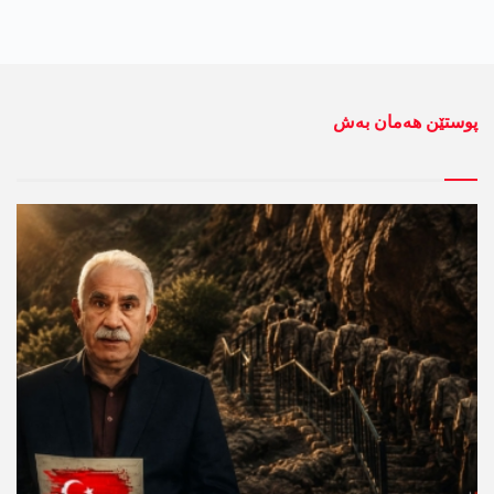
پوستێن ھەمان بەش