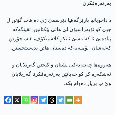
بەرتەرەفکرن.
د داخویانیا پارێزگه‌هیا دێرسمێ ژی ده‌ ھات گۆتن ل
جیێ كو ئۆپه‌راسیۆن لێ هاتی پێكئانین، تڤینگەکە
پیادەیێ ئا کەلەشێ ئانكو كلاشینكۆف، ٣ ساجۆرێن
كه‌له‌شان، بۆمبەیەکە دەستان هاتن بده‌ستخستن.
هه‌روه‌ها چەنتەیەکی پشتان و کنجێن گه‌ریلایان و
ئه‌شكه‌ره‌ كر كو خەباتێن بەرتەرەفکرنا گه‌ریلایان
وێ ب بریار دەوام بکە.