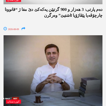
دەم پارتی: 3 ھەزار و 900 گرتیێن پەکەکێ دێ مفا ژ “قانوونا
چارچۆڤەیا پێڤاژۆیا ئاشتیێ” وەرگرن
2026-08-09
کوردستان