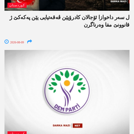
کوردستان
ل سەر داخوازا ئۆجالان کادرۆیێن ڤەقەتیایی یێن پەکەکێ ژ
قانوونێ مفا وەرناگرن
2026-08-09
کوردستان