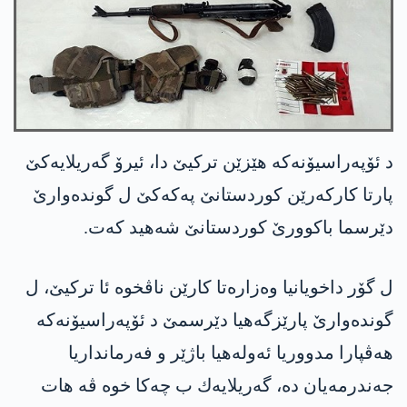
د ئۆپه‌راسیۆنه‌كه‌ هێزێن تركیێ دا، ئیرۆ گه‌ریلایه‌كێ
پارتا كاركه‌رێن كوردستانێ په‌كه‌كێ ل گونده‌وارێ
دێرسما باكوورێ كوردستانێ شه‌هید كه‌ت.
ل گۆر داخویانیا وەزارەتا کارێن ناڤخوە ئا تركیێ، ل
گونده‌وارێ پارێزگه‌هیا دێرسمێ د ئۆپەراسیۆنه‌‌كه‌
ھەڤپارا مدووریا ئەولەھیا باژێر و فەرمانداریا
جەندرمەیان ده‌، گه‌ریلایه‌ك ب چەکا خوە ڤه‌ ھات