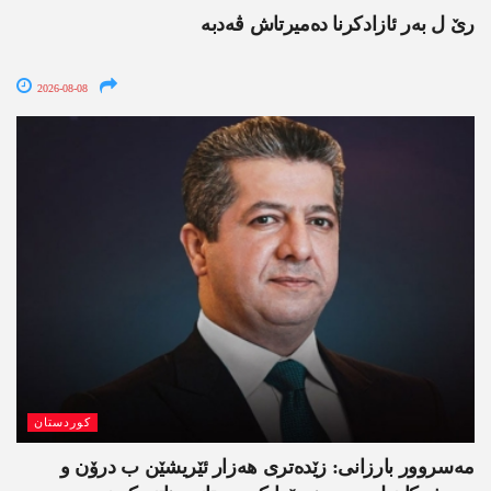
رێ ل بەر ئازادکرنا دەمیرتاش ڤەدبە
2026-08-08
کوردستان
مەسروور بارزانی: زێدەتری ھەزار ئێریشێن ب درۆن و