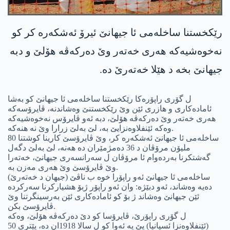
رێكخستنا ساخله‌می ئا جیهانێ ئیرۆ ئه‌شكه‌ره‌ كر كو
نه‌خوه‌شیه‌كه‌ هه‌ری خه‌ته‌ر وێ ده‌ركه‌ڤه‌ هۆلێ و دبه‌
جیهانێ بخه‌ د هێلا خه‌ته‌رێ ده‌.
ل گۆری راپۆره‌كا رێكخستنا ساخله‌می ئا جیهانێ كو به‌شا
ئاماده‌كاری و هازری ئێن وێ رێكخستنێ وه‌شاندنه‌، ڤایرۆسه‌كه‌
هه‌ری خه‌ته‌ر وێ ده‌ركه‌ڤه‌ هۆلێ، دبه‌ ئه‌و ڤایرۆس نه‌خوه‌شیه‌كه‌
وه‌كه‌ ئێنفلاوه‌نزایێ به‌، لێ به‌لێ زرارا وێ نه‌ هنه‌كه‌.
ساخله‌می ئا جیهانێ ئه‌شكه‌ره‌ كر، وێ ڤایرۆسێ كارینا كوشتنا 80
ملیۆن مرۆڤان د 36 ده‌مژمێران ده‌ هه‌نه‌، لێ به‌لێ دگه‌ل
گه‌شتكرنا به‌رده‌وام ئا مرۆڤان ل سه‌رانسه‌ری جیهانێ، خه‌ته‌را
وێ ڤایرۆسێ وێ هه‌ری مه‌زن به‌.
ساخله‌می ئا جیهانێ ئه‌و راپۆرا خوه‌ ب ناڤێ (جیهان د خه‌ته‌رێ)
ده‌یه‌ وه‌شاند‌، ئه‌و دبێژه‌: وان ئه‌و راپۆر ژبۆ هشیاركرنا سه‌ركرده‌
ئێن جیهانێ وه‌شاند‌ ژ بۆ كو ئاماده‌كاری ئێن به‌رسینگرتنا وێ
ڤایرۆسێ بكن.
ل گۆری راپۆرێ، ڤایرۆسا كو دێ ده‌ركه‌ڤه‌ هۆلێ، وه‌كه‌
(ئێنفلاوه‌نزا ئسپانیا) یێ یه‌ ئه‌وا كو ل سالا 1918ان ده‌، پێتری 50