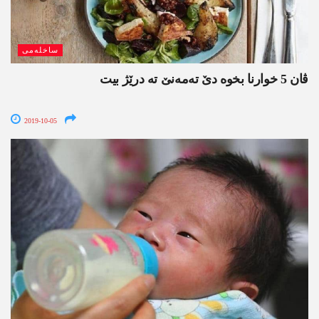
ساخلەمی
ڤان 5 خوارنا بخوه‌ دێ ته‌مه‌نێ ته‌ درێژ بیت
2019-10-05