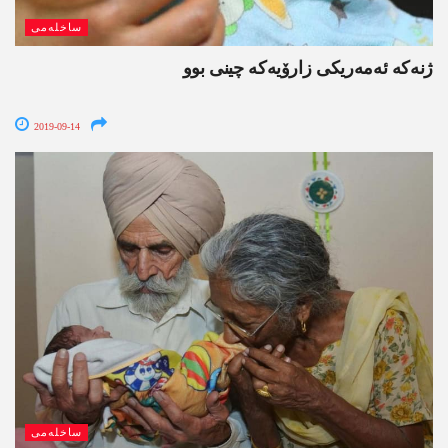
ساخلەمی
ژنەکە ئەمه‌ریکی زارۆیەکە چینی بوو
2019-09-14
ساخلەمی