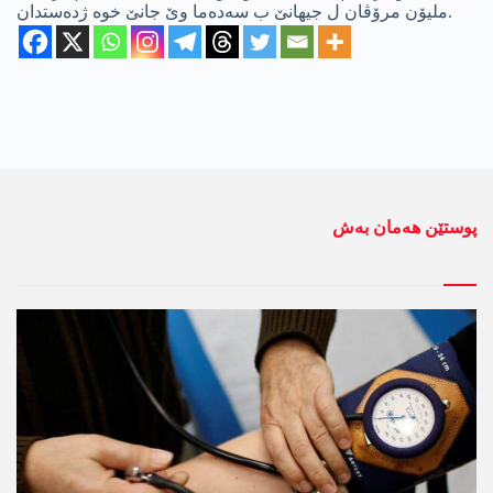
ملیۆن مرۆڤان ل جیهانێ ب سه‌ده‌ما وێ جانێ خوه‌ ژده‌ستدان.
پوستێن ھەمان بەش