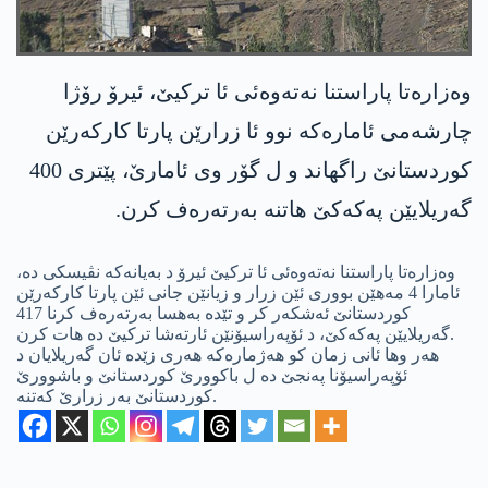
وه‌زاره‌تا پاراستنا نه‌ته‌وه‌ئی ئا تركیێ، ئیرۆ رۆژا
چارشه‌می ئاماره‌كه‌ نوو ئا زرارێن پارتا كاركه‌رێن
كوردستانێ راگهاند و ل گۆر وی ئامارێ، پێتری 400
گه‌ریلایێن په‌كه‌كێ هاتنه‌ به‌رته‌ره‌ف كرن.
وه‌زاره‌تا پاراستنا نه‌ته‌وه‌ئی ئا تركیێ ئیرۆ د به‌یانه‌كه‌ نڤیسكی ده‌،
ئامارا 4 مه‌هێن بووری ئێن زرار و زیانێن جانی ئێن پارتا كاركه‌رێن
كوردستانێ ئه‌شكه‌ر كر و تێده‌ به‌هسا به‌رته‌ره‌ف كرنا 417
گه‌ریلایێن په‌كه‌كێ، د ئۆپه‌راسیۆنێن ئارته‌شا تركیێ ده‌ هات كرن.
هه‌ر وها ئانی زمان كو هه‌ژماره‌كه‌ هه‌ری زێده‌ ئان گه‌ریلایان د
ئۆپه‌راسیۆنا په‌نجێ ده‌ ل باكوورێ كوردستانێ و باشوورێ
كوردستانێ به‌ر زرارێ كه‌تنه‌.