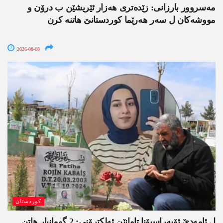
مەسروور بارزانی: زێدەتری ھەزار ئێریشێن ب درۆن و
مووشەکان ل سەر ھەرێما کوردستانێ ھاتنە کرن
2026-08-08
کوردستان
ل ئامەدێ ئۆپەراسیۆنا تاوانێن ئەلکترۆنی: 2 گومانبار ھاتن