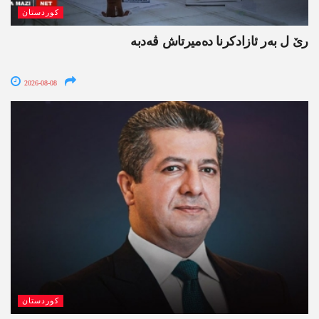
کوردستان
رێ ل بەر ئازادکرنا دەمیرتاش ڤەدبە
2026-08-08
کوردستان