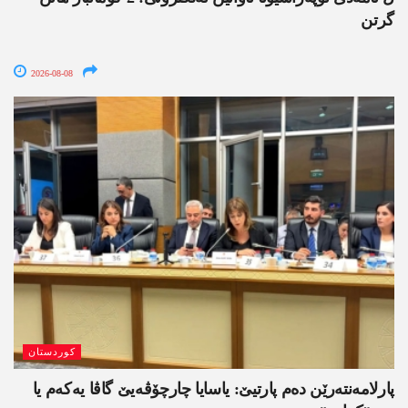
گرتن
2026-08-08
کوردستان
پارلامەنتەرێن دەم پارتیێ: یاسایا چارچۆڤەیێ گاڤا یەکەم یا