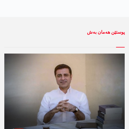
پوستێن ھەمان بەش