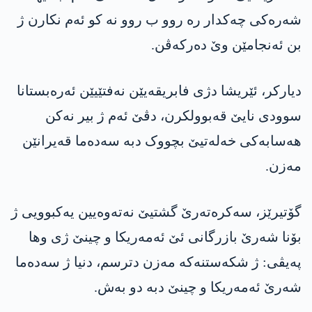
شەرەکی چەکدار ره‌ روو ب روو نە کو ئەم نکارن ژ
بن ئەنجامێن وێ دەرکەڤن.
دیاركر، ئێریشا دژی فابریقه‌یێن نەفتێیێن ئەرەبستانا
سوودی نایێ قەبوولکرن، دڤێ ئەم ژ بیر نەکن
ھەسابەکی خەلەتیێ بچووک دبە سەدەما قەیرانێن
مەزن.
گۆتیرێز، سەکرەتەرێ گشتیێ نه‌ته‌وه‌یین یه‌كبوویی ژ
بۆنا شەرێ بازرگانی ئێ ئەمەریکا و چینێ ژی وھا
پەیڤی: ژ شکەستنەکە مەزن دترسم، دنیا ژ سه‌ده‌ما
شه‌رێ ئه‌مه‌ریكا و چینێ دبە دو بەش.