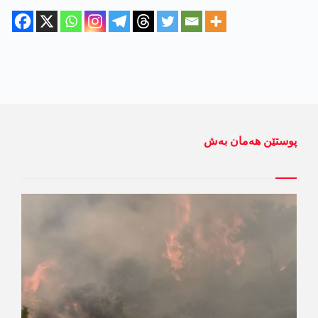
پوستێن ھەمان بەش