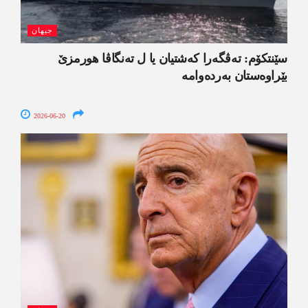
جیھان
سێنتکۆم: تەڤگەرا کەشتیان یا ل تەنگاڤا ھورمزێ
بێراوەستان بەردەوامە
2026-06-20