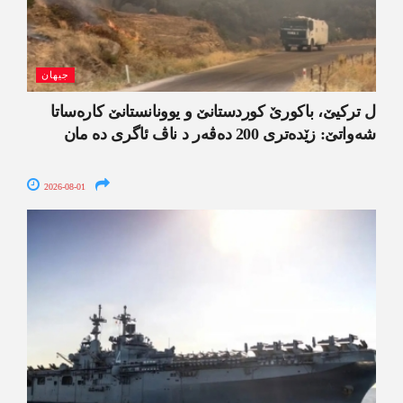
جیھان
ل ترکیێ، باکورێ کوردستانێ و یوونانستانێ کارەساتا
شەواتێ: زێدەتری 200 دەڤەر د ناڤ ئاگری دە مان
2026-08-01