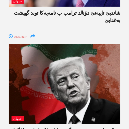
جیھان
شاندیێ تایبەتێ دۆنالد ترامپ ب نامەیەکا توند گھیشت
بەغدایێ
2026-06-15
جیھان