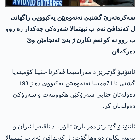
سەکرەتەرێ گشتیێ نەتەوەیێن یەکبوویی راگھاند،
ل کەنداڤێ ئەم ب ئیھتمالا شەرەکی چەکدار ره‌ روو
ب روو نە کو ئەم نکارن ژ بنێ ئەنجامێن وێ
دەرکەڤن.
ئانتۆنیۆ گۆتیرێز د مه‌راسیما ڤه‌كرنا جڤینا كۆمیته‌یا
گشتی ئا 74ەمینیا نه‌ته‌وه‌یێن یه‌كبووی دە ژ 193
دەولەتان ختابی سەرۆکێن ھکوومەت و سەرۆکێ
دەولەتان کر.
ئانتۆنیۆ گۆتیرێز دەر بارێ ئالۆزیا د ناڤبەرا ئیران و
ئەمەریکایێ دە وھا گۆت: ل کەنداڤێ ئەم ب ئیھتمالا