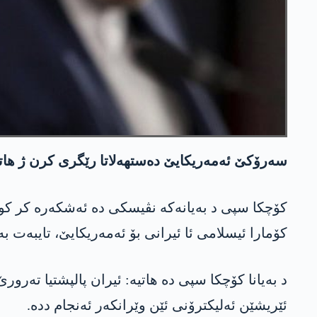
سەرۆکێ ئەمەریکایێ دەستهەلاتا رێگری کرن ژ هاتنا
کۆچکا سپی د بەیانەکە نڤیسکی دە ئەشکەرە کر کو 
کۆمارا ئیسلامی ئا ئیرانی بۆ ئەمەریکایێ، تایبەت 
د بەیانا کۆچکا سپی دە هاتیە: ئیران پالپشتیا تە
ئێریشێن ئەلیکترۆنی ئێن وێرانکەر ئەنجام ددە.