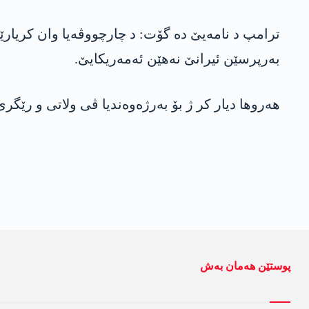
ترامپ د نامەیێ دە گۆت: د چارچووڤەیا وان کریارێن
بەرپرسێن ئیرانێ نەهێن ئەمەریکایێ.
هەروها دیار کر ژ بۆ بەرژەوەندیا ڤی ولاتی و رێگری 
پوستێن ھەمان بەش