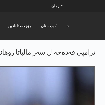
زمان
⌂
کوردستان
رۆژھەلاتا ناڤین
ترامپی قه‌ده‌خه‌ ل سه‌ر مالباتا روهانی