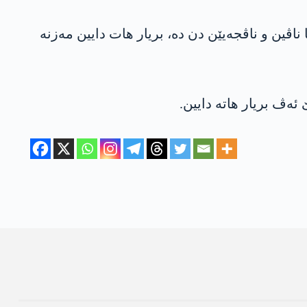
ڤین و ناڤجەیێن دن ده‌، بریار هات دایین مەزنە
ئەڤ بریار هاتە دایین.