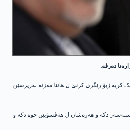
رەتا دەرڤە.
ک کریە ژبۆ رێگری کرنێ ل هاتنا مەزنە بەرپرسێن
ا دەستەسەر دکە و هەرەشان ل هەڤسۆیێن خوە دکە و