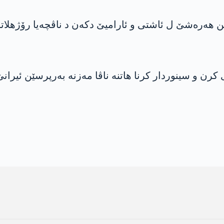
 هەرەشێ ل ئاشتی و ئارامیێ دکەن د ناڤچەیا رۆژهلاتا نا
کرن و سینوردار کرنا هاتنە ناڤا مەزنە بەرپرسێن ئیرانێ 