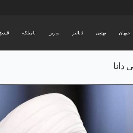
جیھان
نھێنی
ئانالیز
نەرین
نامیلکە
ڤیدیۆ
 دانا