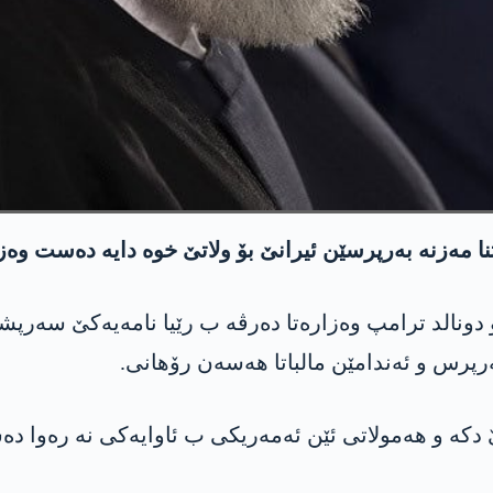
 مەزنە بەرپرسێن ئیرانێ بۆ ولاتێ خوە دایە دەست وەزا
دونالد ترامپ وەزارەتا دەرڤە ب رێیا نامەیەکێ سەرپش
بەرپرس و ئەندامێن مالباتا هەسەن رۆهانی.
رورێ دکە و هەمولاتی ئێن ئەمەریکی ب ئاوايه‌كی نە رەو