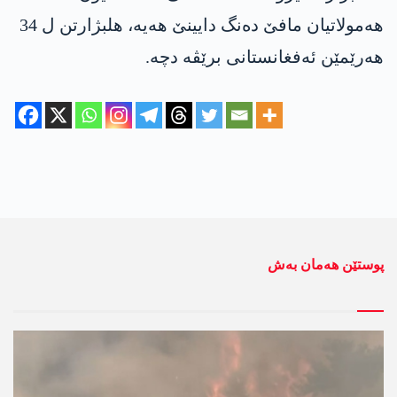
هه‌مولاتیان مافێ ده‌نگ دایینێ هه‌یه‌، هلبژارتن ل 34
هه‌رێمێن ئه‌فغانستانی برێڤه‌ دچه‌.
پوستێن ھەمان بەش