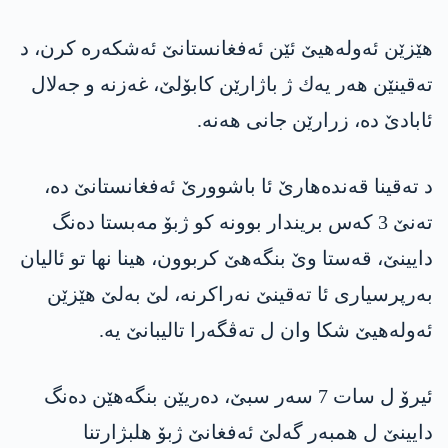
هێزێن ئه‌وله‌هیێ ئێن ئه‌فغانستانێ ئه‌شكه‌ره‌ كرن، د
ته‌قینێن هه‌ر یه‌ك ژ باژارێن كابۆلێ، غه‌زنه‌ و جه‌لال
ئابادێ ده‌، زرارێن جانی هه‌نه‌.
د ته‌قینا قه‌نده‌هارێ ئا باشوورێ ئه‌فغانستانێ ده‌،
ته‌نێ 3 كه‌س بریندار بوونه‌ كو ژبۆ مه‌بستا ده‌نگ
دایینێ، قه‌ستا وێ بنگه‌هێ كربوون، هینا نها تو ئالیان
به‌رپرسیاری ئا ته‌قینێ نه‌راكرنه‌، لێ به‌لێ هێزێن
ئه‌وله‌هیێ شكا وان ل ته‌ڤگه‌را تالیبانێ یه‌.
ئیرۆ ل سات 7 سه‌ر سبێ، ده‌ریێن بنگه‌هێن ده‌نگ
دایینێ ل همبه‌ر گه‌لێ ئه‌فغانێ ژبۆ هلبژارتنا