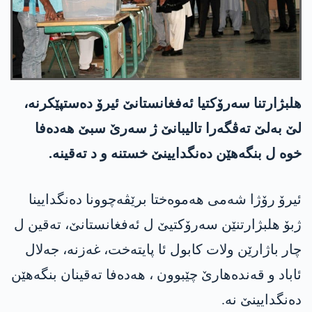
هلبژارتنا سه‌رۆكتیا ئه‌فغانستانێ ئیرۆ ده‌ستپێكرنه‌،
لێ به‌لێ ته‌ڤگه‌را تالیبانێ ژ سه‌رێ سبێ هه‌ده‌فا
خوه‌ ل بنگه‌هێن ده‌نگدایینێ خستنه‌ و د ته‌قینه‌.
ئیرۆ رۆژا شه‌می هه‌موه‌ختا برێڤه‌چوونا ده‌نگدایینا
ژبۆ هلبژارتنێن سه‌رۆكتیێ ل ئه‌فغانستانێ، ته‌قین ل
چار باژارێن و‌لات كابول ئا پایته‌خت، غه‌زنه‌، جه‌لال
ئاباد و قه‌نده‌هارێ چێبوون ، هه‌ده‌فا ته‌قینان بنگه‌هێن
ده‌نگدایینێ نه‌.