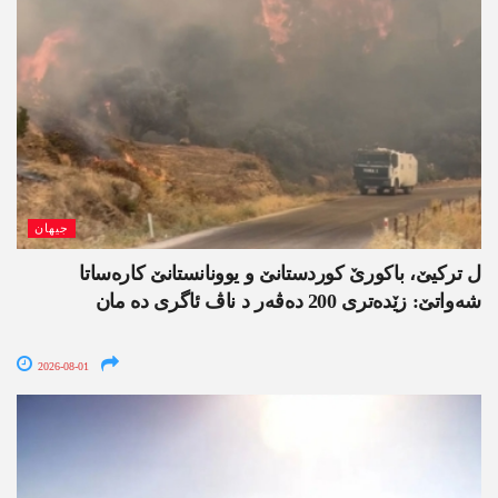
جیھان
ل ترکیێ، باکورێ کوردستانێ و یوونانستانێ کارەساتا
شەواتێ: زێدەتری 200 دەڤەر د ناڤ ئاگری دە مان
2026-08-01