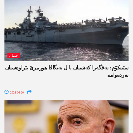
جیھان
سێنتکۆم: تەڤگەرا کەشتیان یا ل تەنگاڤا ھورمزێ بێراوەستان
بەردەوامە
2026-06-20