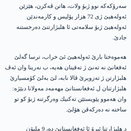
سه‌رۆكه‌كه‌ نوو ژبۆ ولات، هاتن ڤه‌كرن، هێزێن
ئه‌وله‌هیێ ژی 72 هزار پۆلیس و كارمه‌ندێن
ئه‌وله‌هیێ ژبۆ سلامه‌تی ئا هلبژارتنێ ده‌رخستنه‌
جادێ.
هه‌موه‌ختا بارێ ئه‌وله‌هیێ ئێ خراب، ترسا گه‌لێ
ئه‌فغانێ نه‌ ته‌نێ ژ ته‌قینان هه‌یه‌، ب نه‌رینا وان ئه‌ڤ
هلبژارتن ژ ته‌زویرێ ڤالا نابه‌، لێ به‌لێ كۆمسیارێ
هلبژارتنان ل ئه‌فغانستانێ مهه‌مه‌د مه‌ولانا دبێژه‌:
وان هه‌موو پێویستێن ته‌كنیك وه‌رگرتنه‌ ژبۆ كو تو
ساخته‌ نه‌ ده‌ركه‌ڤن هۆلێ.
د هلبژارتنا ئیرۆ ئا ئه‌فغانستانێ ده‌، 9 ملیۆن