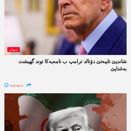
جیھان
شاندیێ تایبەتێ دۆنالد ترامپ ب نامەیەکا توند گھیشت
بەغدایێ
2026-06-15