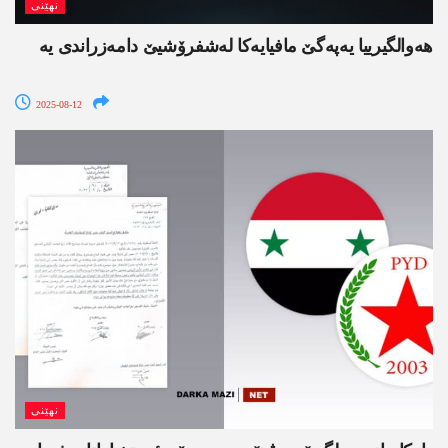
نھێنی
هه‌والگیرییا یه‌په‌گێ مافیایه‌كا له‌شفرۆشیێ دامه‌زراندی یه‌
2025-08-12
نھێنی