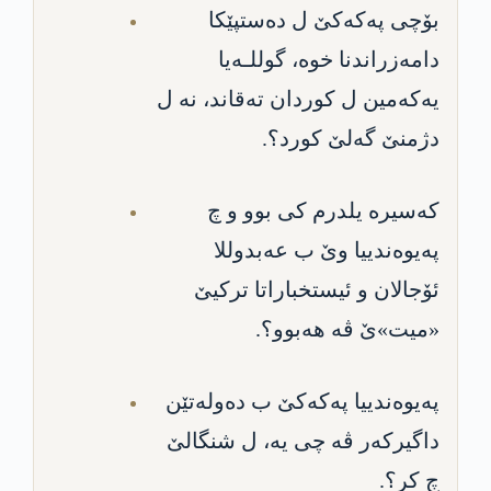
بۆچی په‌كه‌كێ ل ده‌ستپێكا
دامه‌زراندنا خوه‌، گوللـه‌یا
یه‌كه‌مین ل كوردان ته‌قاند، نه‌ ل
دژمنێ گه‌لێ كورد؟.
كه‌سیره‌ یلدرم كی بوو و چ
په‌یوه‌ندییا وێ ب عه‌بدوللا
ئۆجا‌لان و ئیستخباراتا تركیێ
«میت»ێ ڤه‌ هه‌بوو؟.
په‌یوه‌ندییا په‌كه‌كێ ب ده‌وله‌تێن
داگیركه‌ر ڤه‌ چی یه‌، ل شنگالێ
چ كر؟.