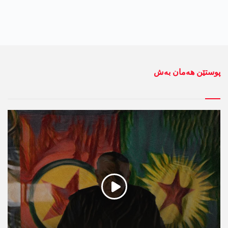
پوستێن ھەمان بەش