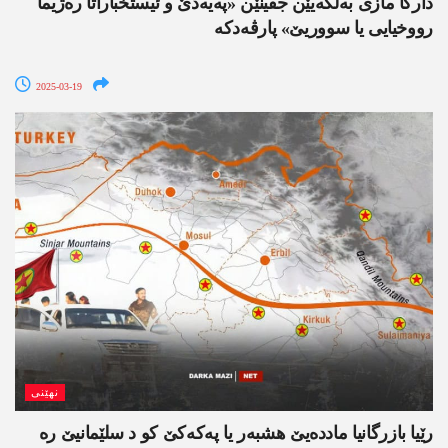
داركا مازی به‌لگه‌یێن جڤینێن «په‌یه‌دێ و ئیستخباراتا ره‌ژیما
رووخیایی یا سووریێ» پارڤه‌دكه
2025-03-19
نھێنی
رێیا بازرگانیا مادده‌یێ هشبه‌ر یا په‌كه‌كێ كو د سلێمانیێ ره‌