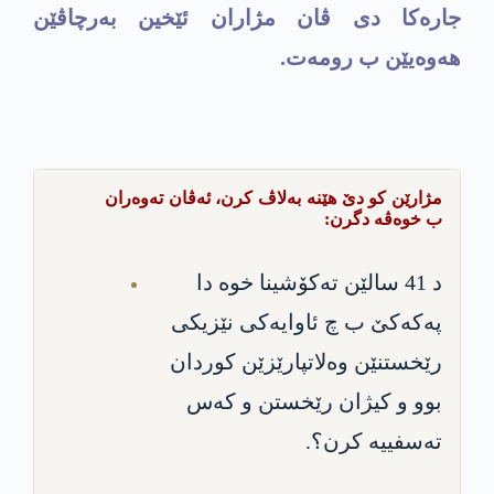
جاره‌كا دی ڤان مژاران ئێخین به‌رچاڤێن
هه‌وه‌یێن ب رومه‌ت.
مژارێن كو دێ هێنه‌ به‌لاڤ كرن، ئه‌ڤان ته‌وه‌ران
ب خوه‌ڤه‌ دگرن:
د 41 سالێن ته‌كۆشینا خوه‌ دا‌
په‌كه‌كێ ب چ ئاوایه‌كی نێزیكی
رێخستنێن وه‌لاتپارێزێن كوردان
بوو و كیژان رێخستن و كه‌س
ته‌سفییه‌ كرن؟.