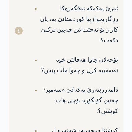
ئه‌رێ په‌كه‌كه‌ ته‌ڤگه‌ره‌كا‌
رزگاریخوازییا كوردستانێ یه‌، یان‌
كار ژ بۆ ئه‌جێندایێن چه‌پێن تركیێ
دكه‌ت؟‌.
ئۆجه‌لان چاوا هه‌ڤالێن خوه‌
ته‌سفییه‌ كرن و چه‌وا هات‌ پێش؟
دامه‌زرێنه‌رێ په‌كه‌كێ «سه‌میر/
چه‌تین گۆنگۆر» بۆچی هات
كوشتن؟.
كوشتنا «محه‌مه‌د شه‌نه‌ر» ل