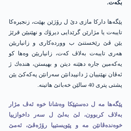
بكه‌ت‌.
پێگه‌ها داركا مازی دێ ل رۆژێن بهێت، زنجیره‌كا‌
تایبه‌ت یا مژارێن گرێدایی دیرۆك و نهێنیێن قرێژ
یێن ڤێ رێخستنێ ب وورده‌كاری و زانیاریێن
هه‌ری تایبه‌ت به‌لاڤ كه‌ت، زانیاریێن وه‌ها كو
یه‌كه‌مین جاره‌ دهێنه‌ دیتن و بهیستن، هنده‌ك ژ
ئه‌ڤان نهێنییان ژ دانپیدانێن سه‌رانێن په‌كه‌كێ یێن
پشتی پتری 40 سالێن خه‌باتێ هاتینه‌.
پێگه‌ها مه‌ ل ده‌ستپێكا وه‌شانا خوه‌ ئه‌ڤ مژار
به‌لاڤ كربوون، لێ به‌لێ ل سه‌ر داخوازییا
خوه‌نده‌ڤانێن مه‌ و پێویستییا رۆژه‌ڤێ، ئه‌مێ