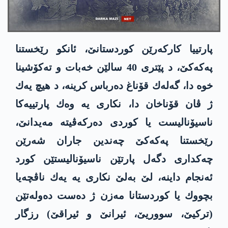
پارتییا كاركه‌رێن كوردستانێ، ئانكو رێخستنا
په‌كه‌كێ، د پێتری 40 سالێن خه‌بات و ته‌كۆشینا
خوه‌ دا، گه‌له‌ك قۆناغ ده‌رباس كرینه‌، د هیچ یه‌ك
ژ ڤان قۆناخان دا،‌ نكاری یه‌ وه‌ك‌ پارتییه‌كا
ناسیۆنالیست یا كوردی ده‌ركه‌ڤیته‌ مه‌یدانێ،
رێخستنا په‌كه‌كێ چه‌ندین جاران شه‌رێن
چه‌كداری دگه‌ل پارتێن ناسیۆنالیستێن كورد
ئه‌نجام داینه‌، لێ به‌لێ نكاری یه‌ یه‌ك ناڤچه‌یا
بچووك یا كوردستانا مه‌زن ژ ده‌ست ده‌وله‌تێن
(تركیێ، سووریێ، ئیرانێ و ئیراقێ) رزگار