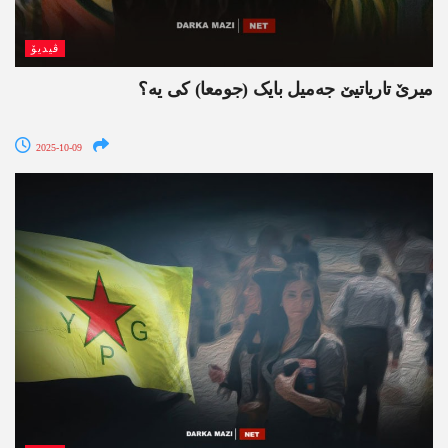
ڤیدیۆ
میرێ تاریاتیێ جەمیل بایک (جومعا) کی یە؟
2025-10-09