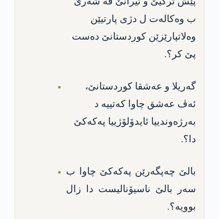
پێش تركیێ و ئیرانێ ڤه‌ شه‌رێ
ب وه‌كاله‌ت ل دژی پارتیێن
وه‌لاتپارێزێن كوردستانێ ده‌ست
پێ كر؟.
گه‌ریلا و عه‌شقا كوردستانێ،
ئه‌ڤ عه‌شق چا‌وا كه‌تییه‌ د
به‌رژه‌وندییا ئایدۆلۆژییا په‌كه‌كێ
دا؟.
بالێ چه‌پگه‌رێن په‌كه‌كێ چاوا ب
سه‌ر بالێ ناسیۆنالیست دا زال
بوویه؟‌.