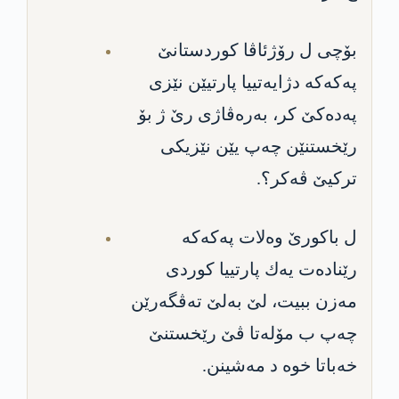
بۆچی ل رۆژئاڤا كوردستانێ
په‌كه‌كه‌ دژایه‌تییا پارتیێن نێزی
په‌ده‌كێ كر، به‌ره‌ڤاژی رێ ژ بۆ
رێخستنێن چه‌پ یێن نێزیكی
تركیێ ڤه‌كر؟.
ل باكورێ وه‌لات په‌كه‌كه‌
رێناده‌ت یه‌ك پارتییا كوردی
مه‌زن ببیت، لێ به‌لێ ته‌ڤگه‌رێن
چه‌پ ب مۆله‌تا ڤێ رێخستنێ
خه‌باتا خوه‌ د مه‌شینن‌.