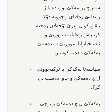
سه‌ر چ پرسه‌كێ بوو، ده‌ما ژ
زیندانێ ره‌ڤیای و چوویه‌ دۆلا
بیقاع كو ل وێرێ ئۆجه‌لان ره‌خنه‌
كر، پاش ره‌ڤیایه‌ سووریێ و
ئیستخباراتا سووریێ ب ده‌ستێ
په‌كه‌كێ د ده‌ته‌ كوشتن.
سیاسه‌تا په‌كه‌كێ یا تركیه‌بوونێ
ل چ ده‌مه‌كێ و چا‌وا ده‌ست پێ
كر؟.
په‌كه‌كێ ل چ ده‌مه‌كێ و بۆچی