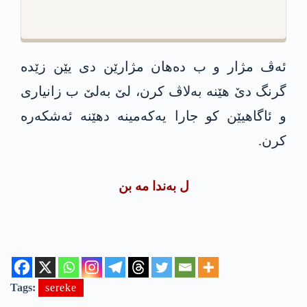
ئه‌ڤ مژار و ب ده‌هان مژارێن دی یێن زێده‌
گرنگ دێ هێنه‌ به‌لاڤ كرن، لێ به‌لێ ب زانیاری
و ئاگاهیێن كو جارا یه‌كه‌مینه‌ دهێنه‌ ئه‌شكه‌ره‌
كرن.
ل به‌ندا مه‌ بن
Tags:
sereke