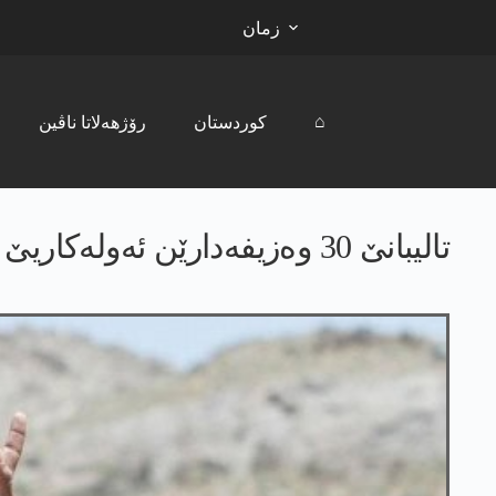
زمان
⌂
کوردستان
رۆژھەلاتا ناڤین
تالیبانێ 30 وه‌زیفه‌دارێن ئه‌وله‌كاریێ كوشتن