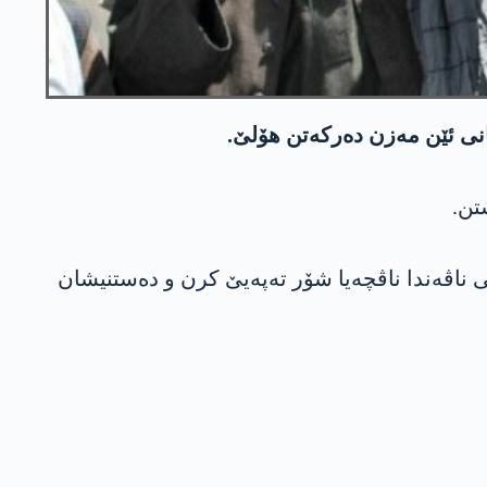
جانی ئێن مه‌زن ده‌ركه‌تن هۆلێ.
یشی ناڤەندا ناڤچەیا شۆر تەپەیێ کرن و دەستنیشان