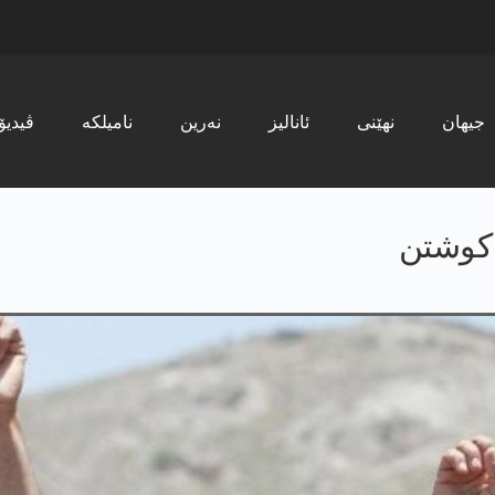
جیھان
نھێنی
ئانالیز
نەرین
نامیلکە
ڤیدیۆ