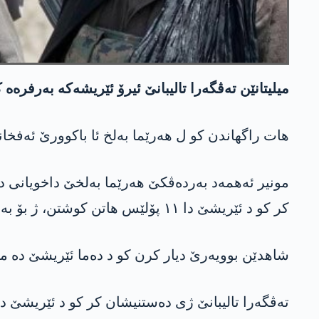
میلیتانێن ته‌ڤگه‌را تالیبانێ ئیرۆ ئێریشه‌كه‌ به‌رفره
ھات راگھاندن کو ل هه‌رێما بەلخ ئا باكوورێ ئەفخانستانێ د ئێریشا
مونیر ئەھمەد بەردەڤکێ هه‌رێما بەلخێ داخویانی دا 
کر کو د ئێریشێ دا ١١ پۆلێس ھاتن کوشتن، ژ بۆ به‌رهنگاربوونا ئێریشێ گەلەک پۆلێس هاتبوون شاندن.
شاھدێن بوویەرێ دیار کرن کو د دەما ئێریشێ ده‌ م
ته‌ڤگه‌را تالیبانێ ژی دەستنیشان کر کو د ئێریشێ ده‌ 30 وەزیفەدارێن ھێزێن ئەولەکاریێ ھاتن کوش