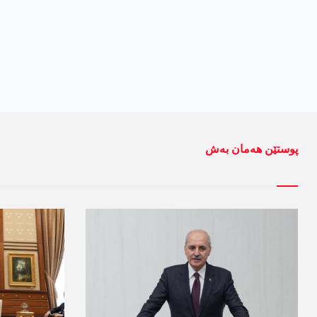
پوستێن ھەمان بەش