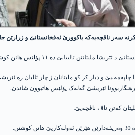
‌ه كرنه‌ سه‌ر ناڤچه‌یه‌كه‌ باكوورێ ئه‌فخانستانێ و زرارێن 
 ملیتانێن تالیبانێ ده‌ ١١ پۆلێس ھاتن کوشتن.
چاپەمەنیێ و دیار کر کو ملیتانان ژ چار ئالیان ره‌ ئێر
لیتان کەتن ناڤ ناڤچەیێ.
تن.