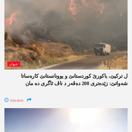
جیھان
ل ترکیێ، باکورێ کوردستانێ و یوونانستانێ کارەساتا
شەواتێ: زێدەتری 200 دەڤەر د ناڤ ئاگری دە مان
2026-08-01