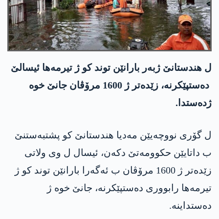
ل ھندستانێ ژبەر بارانێن توند کو ژ تیرمه‌ها ئیسالێ
ده‌ستپێكرنه‌، زێدەتر ژ 1600 مرۆڤان جانێ خوه‌
ژده‌ستدا.
ل گۆری نووچەیێن مه‌دیا ھندستانێ كو پشتبه‌ستنێ
ب داتایێن حكوومه‌تێ دكه‌ن، ئیسال ل وی ولاتی
زێده‌تر ژ 1600 مرۆڤان ب ئه‌گه‌را بارانێن توند كو ژ
تیرمه‌ها رابووری ده‌ستپێكرنه‌، جانێ خوه‌ ژ
ده‌ستداینه‌.