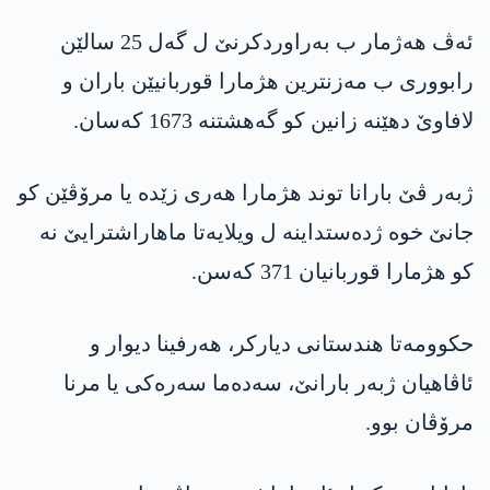
ئه‌ڤ هه‌ژمار ب به‌راوردكرنێ ل گه‌ل 25 سالێن
رابووری ب مه‌زنترین هژمارا قوربانیێن باران و
لافاوێ دهێنه‌ زانین كو گه‌هشتنه‌ 1673 كه‌سان.
ژبەر ڤێ بارانا توند هژمارا ھەری زێدە یا مرۆڤێن كو
جانێ خوه‌ ژده‌ستداینه‌ ل ویلایه‌تا ماھاراشترایێ نه‌
کو هژمارا قوربانیان 371 کەسن.
حكوومه‌تا هندستانی دیاركر، هه‌رفینا دیوار و
ئاڤاهیان ژبه‌ر بارانێ، سه‌ده‌ما سه‌ره‌كی یا مرنا
مرۆڤان بوو.