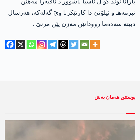
بارانا توند کو ل ئاسیا باشوور د ناڤبەرا مه‌هێن
تیرمه‌هـ و ئیلۆنێ دا كارتێكرنا وێ گه‌له‌كه‌، ھەرسال
دبیته‌ سەدەما روودانێن مه‌زن یێن مرنێ .
پوستێن ھەمان بەش