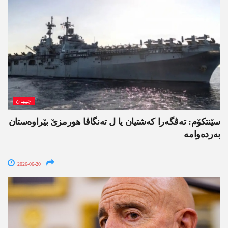
جیھان
سێنتکۆم: تەڤگەرا کەشتیان یا ل تەنگاڤا ھورمزێ بێراوەستان
بەردەوامە
2026-06-20