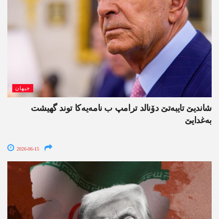
جیھان
شاندیێ تایبەتێ دۆنالد ترامپ ب نامەیەکا توند گھیشت
بەغدایێ
2026-06-15